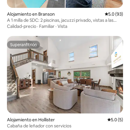
Alojamiento en Branson
Calificación
5.0 (93)
A 1 milla de SDC: 2 piscinas, jacuzzi privado, vistas a las
montañas
Calidad-precio
·
Familiar
·
Vista
Superanfitrión
Superanfitrión
Alojamiento en Hollister
Calificació
5.0 (5)
Cabaña de leñador con servicios