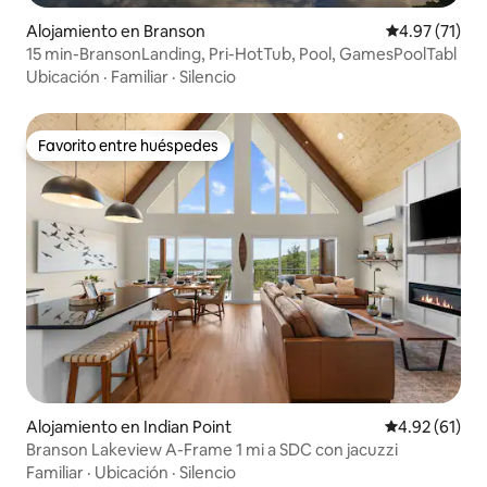
Alojamiento en Branson
Calificación 
4.97 (71)
15 min-BransonLanding, Pri-HotTub, Pool, GamesPoolTabl
Ubicación
·
Familiar
·
Silencio
Favorito entre huéspedes
Favorito entre huéspedes
Alojamiento en Indian Point
Calificación 
4.92 (61)
Branson Lakeview A-Frame 1 mi a SDC con jacuzzi
Familiar
·
Ubicación
·
Silencio