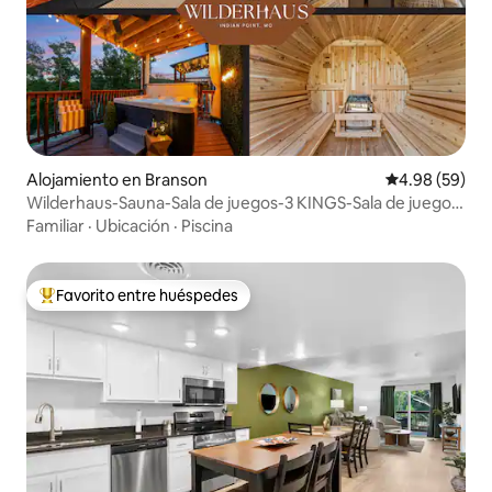
Alojamiento en Branson
Calificación p
4.98 (59)
Wilderhaus-Sauna-Sala de juegos-3 KINGS-Sala de juegos-
1mi SDC
Familiar
·
Ubicación
·
Piscina
Favorito entre huéspedes
Favorito entre huéspedes preferido