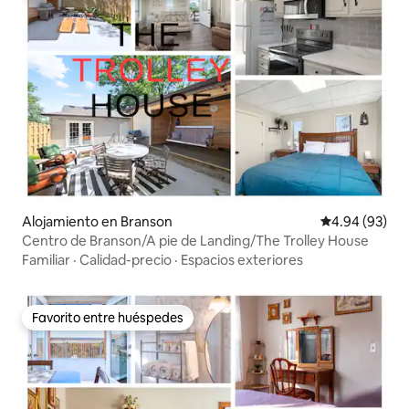
Alojamiento en Branson
Calificación p
4.94 (93)
Centro de Branson/A pie de Landing/The Trolley House
Familiar
·
Calidad-precio
·
Espacios exteriores
Favorito entre huéspedes
Favorito entre huéspedes