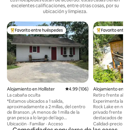
excelentes calificaciones, entre otras cosas, por su
ubicación y limpieza.
Favorito entre huéspedes
Favorito entre
Favorito entre huéspedes preferido
Favorito entre hu
Alojamiento en Hollister
Calificación promedio: 4.99 de 5
4.99 (106)
Alojamiento en 
La cabaña oculta
Retiro frente al la
piscina de agua frí
*Estamos ubicados a 1 salida,
Experimenta la bel
aproximadamente a 2 millas, del centro
Rock Lake en nuest
de Branson. ¡A menos de 1 milla de la
privado frente al 
gran pesca a lo largo del lago
destacados de la 
Taneycomo! *¡Ofrecemos aparcamiento
privado, piscina de
Ubicación
·
Familiar
·
Acceso
Calidad-precio
·
Ub
gratuito en nuestra casa de huéspedes
Terraza privada co