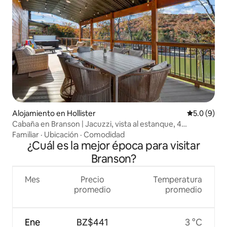
Alojamiento en Hollister
Calificació
5.0 (9)
Cabaña en Branson | Jacuzzi, vista al estanque, 4
habitaciones con baño
Familiar
·
Ubicación
·
Comodidad
¿Cuál es la mejor época para visitar
Branson?
Mes
Precio
Temperatura
promedio
promedio
Ene
BZ$441
3 °C