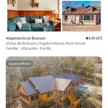
Alojamiento en Branson
Calificación 
4.91 (47)
¡Vistas de Branson y fogata! Historic Rock House
Familiar
·
Ubicación
·
Parrilla
Superanfitrión
Superanfitrión