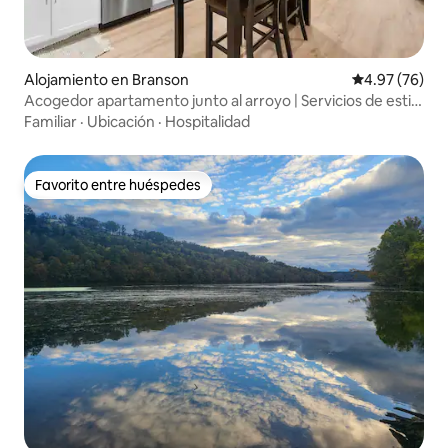
Alojamiento en Branson
Calificación p
4.97 (76)
Acogedor apartamento junto al arroyo | Servicios de estilo
resort
Familiar
·
Ubicación
·
Hospitalidad
Favorito entre huéspedes
Favorito entre huéspedes