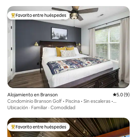
Favorito entre huéspedes
Favorito entre huéspedes preferido
Alojamiento en Branson
Calificació
5.0 (9)
Condominio Branson Golf • Piscina • Sin escaleras •
Capacidad para 8 personas
Ubicación
·
Familiar
·
Comodidad
Favorito entre huéspedes
Favorito entre huéspedes preferido