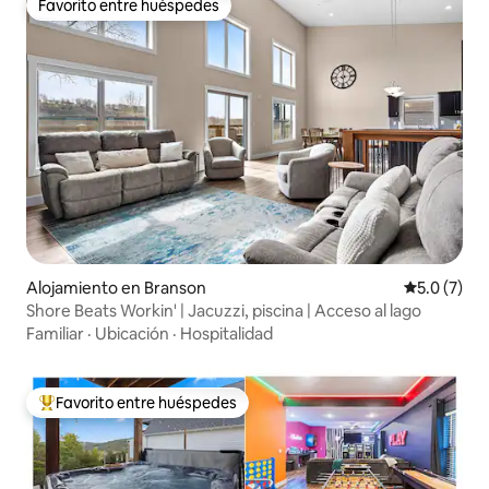
Favorito entre huéspedes
Favorito entre huéspedes
Alojamiento en Branson
Calificació
5.0 (7)
Shore Beats Workin' | Jacuzzi, piscina | Acceso al lago
Familiar
·
Ubicación
·
Hospitalidad
Favorito entre huéspedes
Favorito entre huéspedes preferido