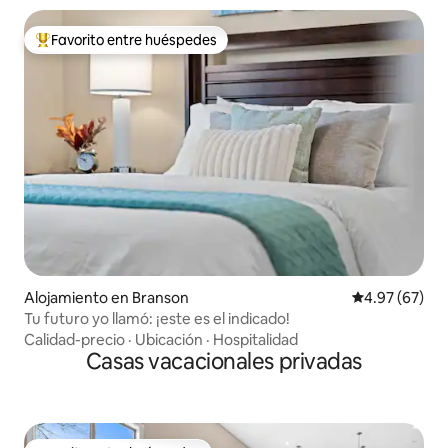
Favorito entre huéspedes
Favorito entre huéspedes preferido
Alojamiento en Branson
Calificación p
4.97 (67)
Tu futuro yo llamó: ¡este es el indicado!
Calidad-precio
·
Ubicación
·
Hospitalidad
Casas vacacionales privadas