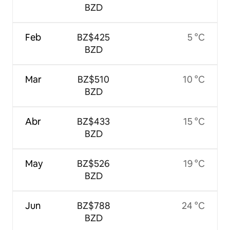
BZD
Feb
BZ$425
5 °C
BZD
Mar
BZ$510
10 °C
BZD
Abr
BZ$433
15 °C
BZD
May
BZ$526
19 °C
BZD
Jun
BZ$788
24 °C
BZD