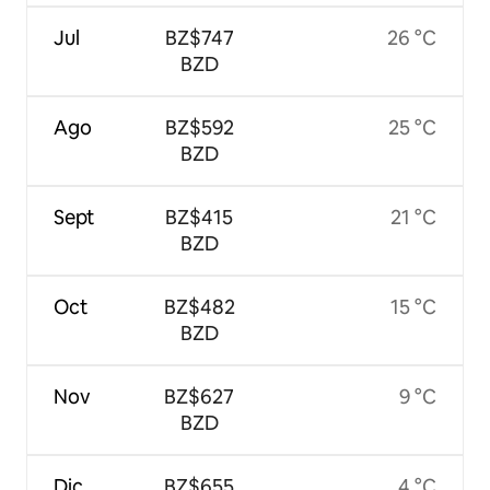
Jul
BZ$747
26 °C
BZD
Ago
BZ$592
25 °C
BZD
Sept
BZ$415
21 °C
BZD
Oct
BZ$482
15 °C
BZD
Nov
BZ$627
9 °C
BZD
Dic
BZ$655
4 °C