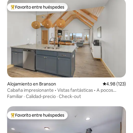
Favorito entre huéspedes
Favorito entre huéspedes preferido
Alojamiento en Branson
Calificación p
4.98 (123)
Cabaña impresionante • Vistas fantásticas • A pocos
minutos de San Diego County
Familiar
·
Calidad-precio
·
Check-out
Favorito entre huéspedes
Favorito entre huéspedes preferido