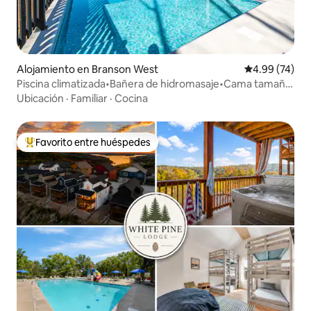
Alojamiento en Branson West
Calificación p
4.99 (74)
Piscina climatizada•Bañera de hidromasaje•Cama tamaño
king•SDC 10min•TRL 15min
Ubicación
·
Familiar
·
Cocina
Favorito entre huéspedes
Favorito entre huéspedes preferido