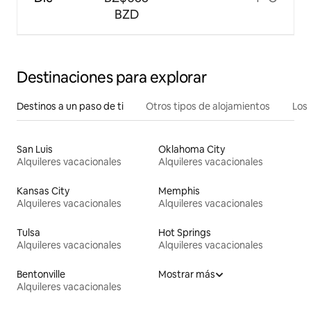
BZD
Destinaciones para explorar
Destinos a un paso de ti
Otros tipos de alojamientos
Los 
San Luis
Oklahoma City
Alquileres vacacionales
Alquileres vacacionales
Kansas City
Memphis
Alquileres vacacionales
Alquileres vacacionales
Tulsa
Hot Springs
Alquileres vacacionales
Alquileres vacacionales
Bentonville
Mostrar más
Alquileres vacacionales