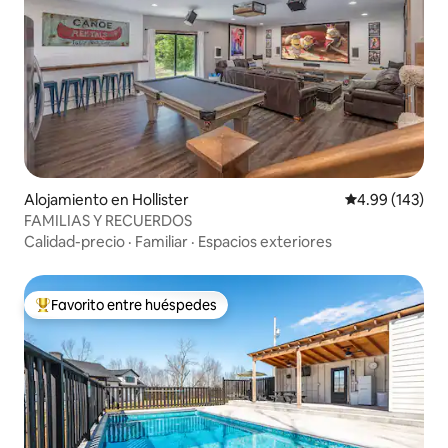
Alojamiento en Hollister
Calificación pr
4.99 (143)
FAMILIAS Y RECUERDOS
Calidad-precio
·
Familiar
·
Espacios exteriores
Favorito entre huéspedes
Favorito entre huéspedes preferido