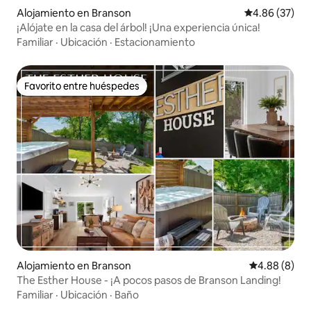
Alojamiento en Branson
Calificación p
4.86 (37)
¡Alójate en la casa del árbol! ¡Una experiencia única!
Familiar
·
Ubicación
·
Estacionamiento
Favorito entre huéspedes
Favorito entre huéspedes
Alojamiento en Branson
Calificación 
4.88 (8)
The Esther House - ¡A pocos pasos de Branson Landing!
Familiar
·
Ubicación
·
Baño