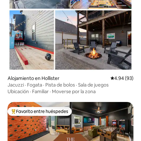
Alojamiento en Hollister
Calificación p
4.94 (93)
Jacuzzi · Fogata · Pista de bolos · Sala de juegos
Ubicación
·
Familiar
·
Moverse por la zona
Favorito entre huéspedes
Favorito entre huéspedes preferido