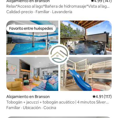
Alojamiento en Branson
Calificación pr
4.99 (147)
Relax*Acceso al lago*Bañera de hidromasaje*Vista al lago
al atardecer*Xbox
Calidad-precio
·
Familiar
·
Lavandería
Favorito entre huéspedes
Favorito entre huéspedes
Alojamiento en Branson
Calificación p
4.91 (117)
Tobogán + jacuzzi + tobogán acuático | 4 minutos Silver
Dollar
Familiar
·
Ubicación
·
Cocina