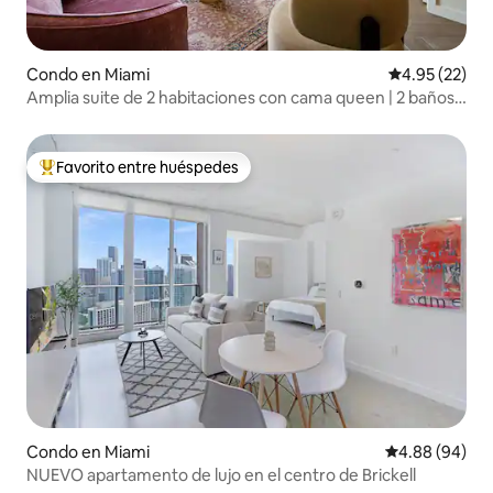
Condo en Miami
Calificación 
4.95 (22)
Amplia suite de 2 habitaciones con cama queen | 2 baños |
Capacidad para 6 personas
Favorito entre huéspedes
Favorito entre huéspedes preferido
Condo en Miami
Calificación p
4.88 (94)
NUEVO apartamento de lujo en el centro de Brickell