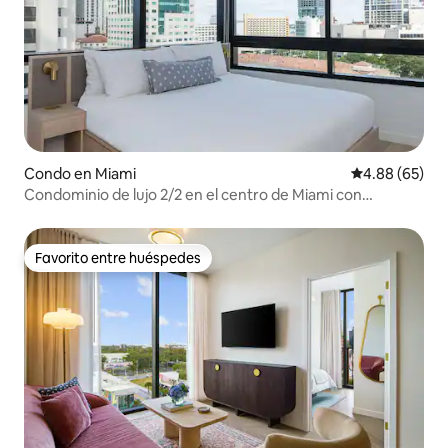
Condo en Miami
Calificación p
4.88 (65)
Condominio de lujo 2/2 en el centro de Miami con
estacionamiento gratuito
Favorito entre huéspedes
Favorito entre huéspedes