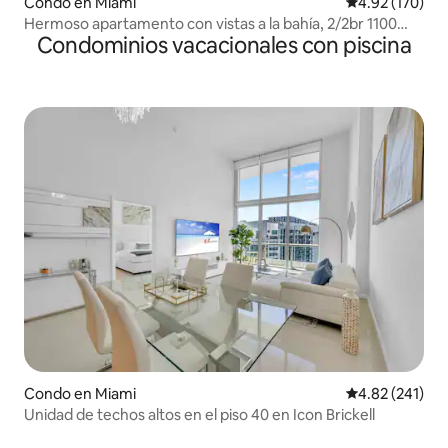
Condo en Miami
Calificación p
4.92 (170)
Hermoso apartamento con vistas a la bahía, 2/2br 1100
Condominios vacacionales con piscina
pies cuadrados
Condo en Miami
Calificación p
4.82 (241)
Unidad de techos altos en el piso 40 en Icon Brickell