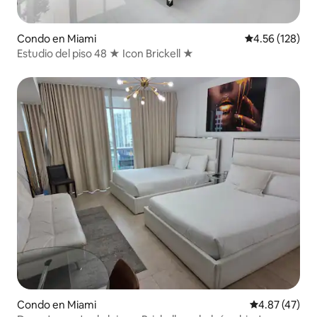
Condo en Miami
Calificación p
4.56 (128)
Estudio del piso 48 ★ Icon Brickell ★
Condo en Miami
Calificación 
4.87 (47)