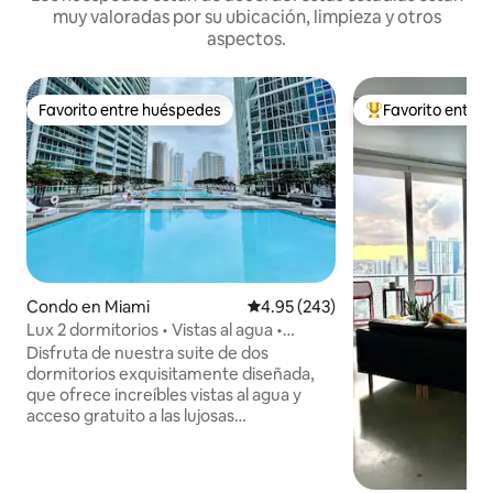
muy valoradas por su ubicación, limpieza y otros
aspectos.
Favorito entre huéspedes
Favorito entre
Favorito entre huéspedes
Favorito entre hu
Condo en Miami
Calificación promedio: 4.95 de 5
4.95 (243)
Lux 2 dormitorios • Vistas al agua •
Piscina • Spa • Aparcamiento GRATUITO
Disfruta de nuestra suite de dos
dormitorios exquisitamente diseñada,
que ofrece increíbles vistas al agua y
acceso gratuito a las lujosas
comodidades del hotel W de clase
mundial: piscina olímpica, jacuzzi para
100 personas y gimnasio. ¡También