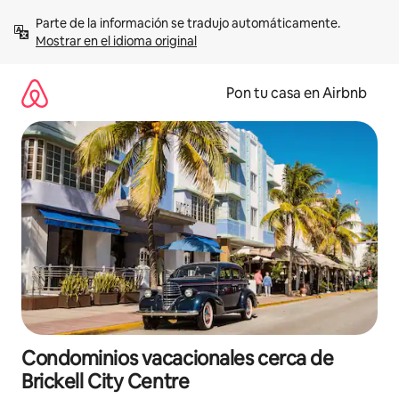
Omite
Parte de la información se tradujo automáticamente. 
el
Mostrar en el idioma original
contenido
Pon tu casa en Airbnb
Condominios vacacionales cerca de
Brickell City Centre