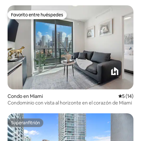
Favorito entre huéspedes
Favorito entre huéspedes
Condo en Miami
Calificaci
5 (14)
Condominio con vista al horizonte en el corazón de Miami
Superanfitrión
Superanfitrión