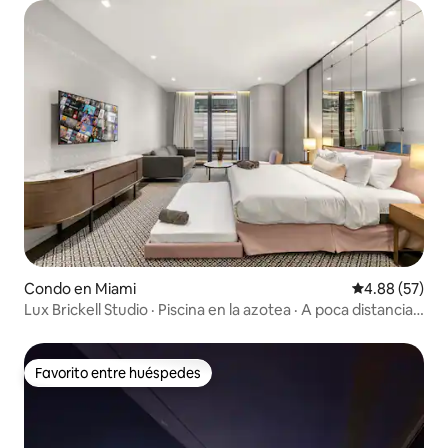
Condo en Miami
Calificación p
4.88 (57)
Lux Brickell Studio · Piscina en la azotea · A poca distancia a
pie de Mary
Favorito entre huéspedes
Favorito entre huéspedes