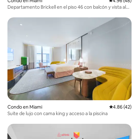
Condo en Miami
Calificación p
4.96 (48)
Departamento Brickell en el piso 46 con balcón y vista al
mar
Condo en Miami
Calificación 
4.86 (42)
Suite de lujo con cama king y acceso a la piscina