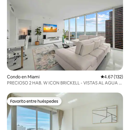
Condo en Miami
Calificación p
4.67 (132)
PRECIOSO 2 HAB. W ICON BRICKELL - VISTAS AL AGUA -
SPA GRATIS
Favorito entre huéspedes
Favorito entre huéspedes