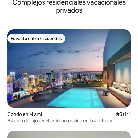
Complejos residenciales vacacionales
privados
Favorito entre huéspedes
Favorito entre huéspedes
Condo en Miami
Calificaci
5 (14)
Estudio de lujo en Miami con piscina en la azotea y
estacionamiento gratuito