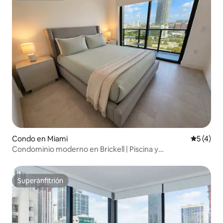
Condo en Miami
Calificac
5 (4)
Condominio moderno en Brickell | Piscina y
estacionamiento gratuito
Superanfitrión
Superanfitrión