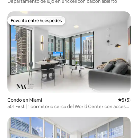
Departamento de lujo en Brickell con balcón abierto
Favorito entre huéspedes
Favorito entre huéspedes
Condo en Miami
Calificac
5 (5)
501 First | 1 dormitorio cerca del World Center con acceso
a la piscina