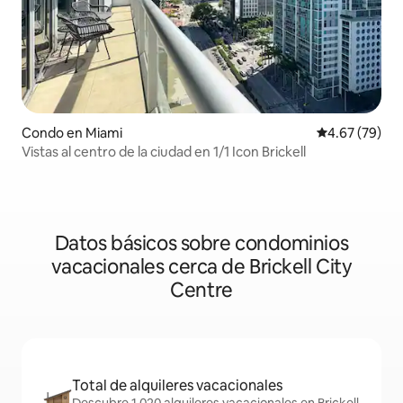
Condo en Miami
Calificación p
4.67 (79)
Vistas al centro de la ciudad en 1/1 Icon Brickell
Datos básicos sobre condominios
vacacionales cerca de Brickell City
Centre
Total de alquileres vacacionales
Descubre 1,020 alquileres vacacionales en Brickell