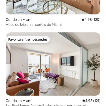
Condo en Miami
Calificación pr
4.98 (120)
Ático de lujo en el centro de Miami
Favorito entre huéspedes
Favorito entre huéspedes
Condo en Miami
Calificación p
4.98 (121)
Sky Residence, 2 dormitorios, piscina, parqueo grt