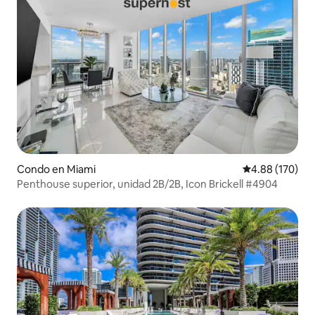
Condo en Miami
Calificación pr
4.88 (170)
Penthouse superior, unidad 2B/2B, Icon Brickell #4904