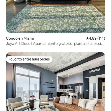
Condo en Miami
Calificación p
4.89 (114)
Joya Art Déco | Aparcamiento gratuito, planta alta, piscina
de 360°
Favorito entre huéspedes
Favorito entre huéspedes