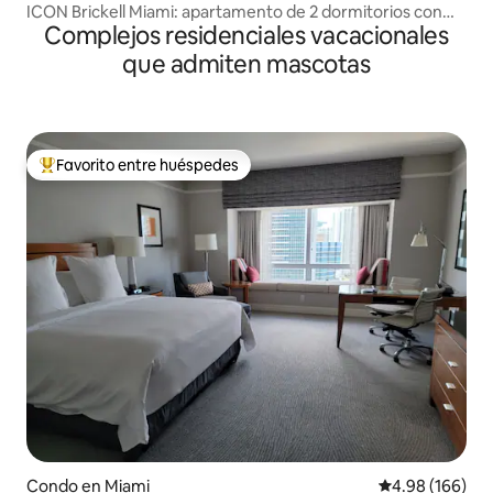
ICON Brickell Miami: apartamento de 2 dormitorios con
Complejos residenciales vacacionales
vistas al agua
que admiten mascotas
Favorito entre huéspedes
Favorito entre huéspedes preferido
Condo en Miami
Calificación pr
4.98 (166)