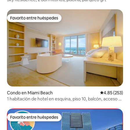
Favorito entre huéspedes
Favorito entre huéspedes
Condo en Miami Beach
Calificación pr
4.85 (253)
1 habitación de hotel en esquina, piso 10, balcón, acceso a
la playa
Favorito entre huéspedes
Favorito entre huéspedes