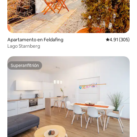
Apartamento en Feldafing
Calificación p
4.91 (305)
Lago Starnberg
Superanfitrión
Superanfitrión