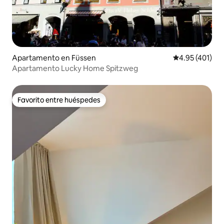
Apartamento en Füssen
Calificación p
4.95 (401)
Apartamento Lucky Home Spitzweg
Favorito entre huéspedes
Favorito entre huéspedes