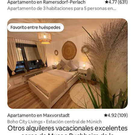
Apartamento en Ramersdorf-Perlach
Calificación p
4.77 (631)
Apartamento de 3 habitaciones para 5 personas en
Múnich
Favorito entre huéspedes
Favorito entre huéspedes
Apartamento en Maxvorstadt
Calificación pr
4.92 (109)
Boho City Livings • Estación central de Múnich
Otros alquileres vacacionales excelentes