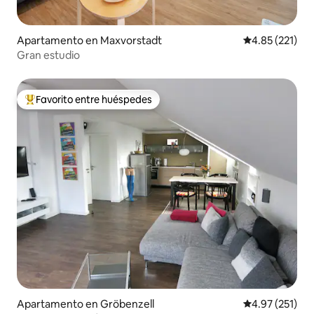
Apartamento en Maxvorstadt
Calificación p
4.85 (221)
Gran estudio
Favorito entre huéspedes
Favorito entre huéspedes preferido
Apartamento en Gröbenzell
Calificación p
4.97 (251)