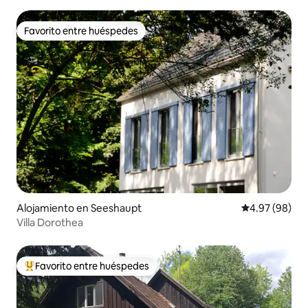
Favorito entre huéspedes
Favorito entre huéspedes
Alojamiento en Seeshaupt
Calificación p
4.97 (98)
Villa Dorothea
Favorito entre huéspedes
Favorito entre huéspedes preferido