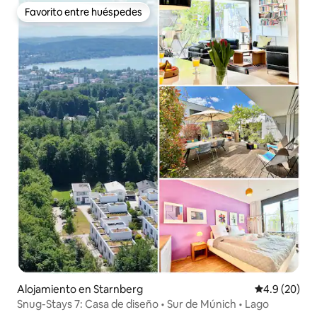
Favorito entre huéspedes
Favorito entre huéspedes
Alojamiento en Starnberg
Calificación
4.9 (20)
Snug-Stays 7: Casa de diseño • Sur de Múnich • Lago