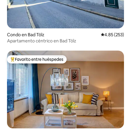
Condo en Bad Tölz
Calificación pr
4.85 (253)
Apartamento céntrico en Bad Tölz
Favorito entre huéspedes
Favorito entre huéspedes preferido