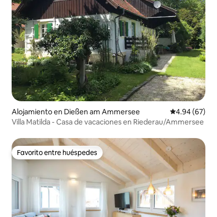
Alojamiento en Dießen am Ammersee
Calificación p
4.94 (67)
Villa Matilda - Casa de vacaciones en Riederau/Ammersee
Favorito entre huéspedes
Favorito entre huéspedes