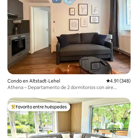
Condo en Altstadt-Lehel
Calificación pr
4.91 (348)
Athena – Departamento de 2 dormitorios con aire
acondicionado en el centro de Múnich
Favorito entre huéspedes
Favorito entre huéspedes preferido