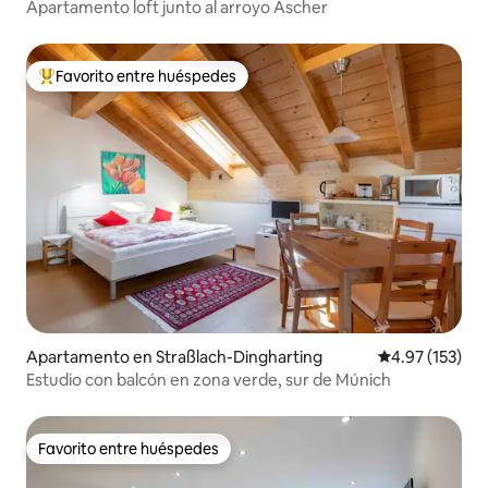
Apartamento loft junto al arroyo Ascher
Favorito entre huéspedes
Favorito entre huéspedes preferido
Apartamento en Straßlach-Dingharting
Calificación p
4.97 (153)
Estudio con balcón en zona verde, sur de Múnich
Favorito entre huéspedes
Favorito entre huéspedes