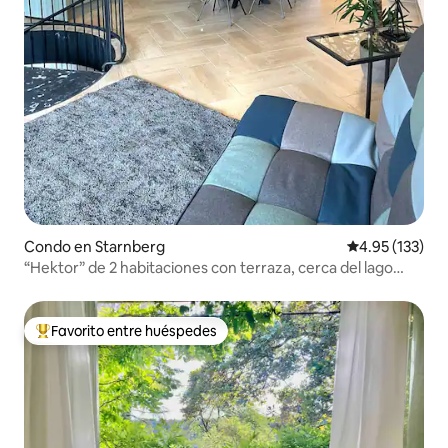
Condo en Starnberg
Calificación p
4.95 (133)
“Hektor” de 2 habitaciones con terraza, cerca del lago
Starnberg
Favorito entre huéspedes
Favorito entre huéspedes preferido