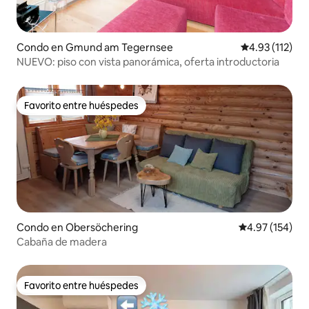
Condo en Gmund am Tegernsee
Calificación p
4.93 (112)
NUEVO: piso con vista panorámica, oferta introductoria
Favorito entre huéspedes
Favorito entre huéspedes
Condo en Obersöchering
Calificación p
4.97 (154)
Cabaña de madera
Favorito entre huéspedes
Favorito entre huéspedes