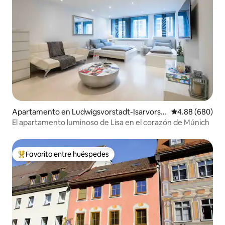
Apartamento en Ludwigsvorstadt-Isarvorst
Calificación pr
4.88 (680)
adt
El apartamento luminoso de Lisa en el corazón de Múnich
Favorito entre huéspedes
Favorito entre huéspedes preferido