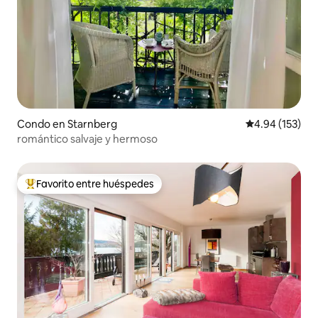
Condo en Starnberg
Calificación p
4.94 (153)
romántico salvaje y hermoso
Favorito entre huéspedes
Favorito entre huéspedes preferido