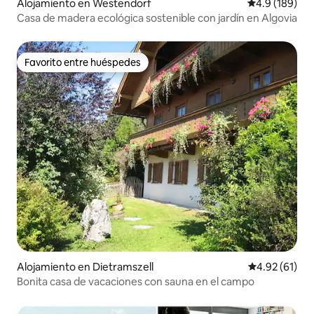
Alojamiento en Westendorf
Calificación 
4.9 (189)
Casa de madera ecológica sostenible con jardín en Algovia
Favorito entre huéspedes
Favorito entre huéspedes
Alojamiento en Dietramszell
Calificación 
4.92 (61)
Bonita casa de vacaciones con sauna en el campo