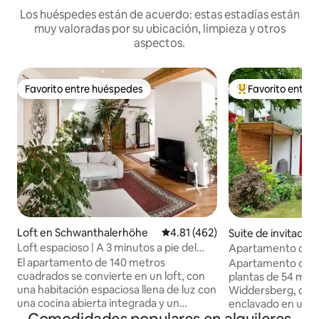
Los huéspedes están de acuerdo: estas estadías están
muy valoradas por su ubicación, limpieza y otros
aspectos.
Favorito entre huéspedes
Favorito entre
Favorito entre huéspedes
Favorito entre hu
Loft en Schwanthalerhöhe
Calificación promedio: 4.81 de 5
4.81 (462)
Suite de invitados
hing am Ammers
Loft espacioso | A 3 minutos a pie del
Apartamento de e
Oktoberfest
región de los Cinc
El apartamento de 140 metros
Apartamento de v
cuadrados se convierte en un loft, con
plantas de 54 met
una habitación espaciosa llena de luz con
Widdersberg, cerc
una cocina abierta integrada y un
enclavado en una 
acogedor comedor con un banco de
Un acogedor apart