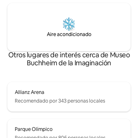
tiene una ubicación céntrica, con la
mayoría de las tiendas y muchos
restaurantes a pocos pasos. Lo mismo
se aplica al transporte público (autobús a
2 minutos, metro a 4 minutos, S-Bahn a
10 min), Oktoberfest, el museo del
Aire acondicionado
tráfico y el hermoso parque ferial
comercial. (Ocupación máxima para 6
personas)
Otros lugares de interés cerca de Museo
Buchheim de la Imaginación
Allianz Arena
Recomendado por 343 personas locales
Parque Olímpico
Recomendado por 806 personas locales