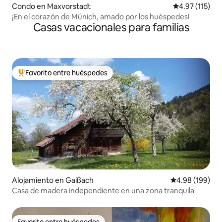
Condo en Maxvorstadt
Calificación p
4.97 (115)
¡En el corazón de Múnich, amado por los huéspedes!
Casas vacacionales para familias
Favorito entre huéspedes
Favorito entre huéspedes preferido
Alojamiento en Gaißach
Calificación pr
4.98 (199)
Casa de madera independiente en una zona tranquila
Favorito entre huéspedes