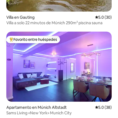
Villa en Gauting
Calificación
5.0 (30)
Villa a solo 22 minutos de Múnich 290m² piscina sauna
Favorito entre huéspedes
Favorito entre huéspedes preferido
Apartamento en Múnich Altstadt
Calificación
5.0 (38)
Sams Living «New York» Munich City