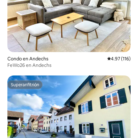
Condo en Andechs
Calificación p
4.97 (116)
FeWo26 en Andechs
Superanfitrión
Superanfitrión