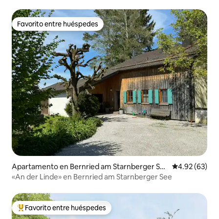
acondicionado
Favorito entre huéspedes
Favorito entre huéspedes
Apartamento en Bernried am Starnberger Se
Calificación p
4.92 (63)
e
«An der Linde» en Bernried am Starnberger See
Favorito entre huéspedes
Favorito entre huéspedes preferido