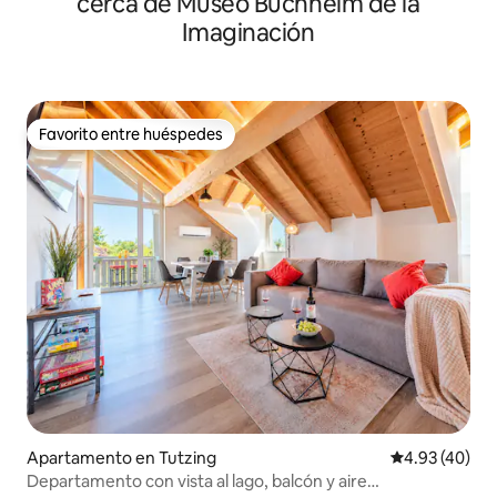
cerca de Museo Buchheim de la
Imaginación
Favorito entre huéspedes
Favorito entre huéspedes
Apartamento en Tutzing
Calificación 
4.93 (40)
Departamento con vista al lago, balcón y aire