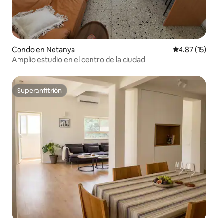
Condo en Netanya
Calificación 
4.87 (15)
Amplio estudio en el centro de la ciudad
Superanfitrión
Superanfitrión