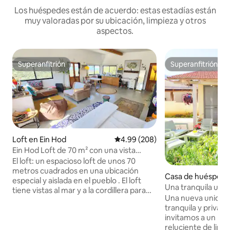
Los huéspedes están de acuerdo: estas estadías están
muy valoradas por su ubicación, limpieza y otros
aspectos.
Superanfitrión
Superanfitrión
Superanfitrión
Superanfitrión
Loft en Ein Hod
Calificación promedio: 4.99 de 5
4.99 (208)
Ein Hod Loft de 70 m² con una vista
panorámica mágica y espectacular del
El loft: un espacioso loft de unos 70
mar y la montaña
metros cuadrados en una ubicación
Casa de huéspede
especial y aislada en el pueblo . El loft
es Hanna-Karkur
Una tranquila uni
tiene vistas al mar y a la cordillera para
patio privado en 
Una nueva unidad 
disfrutar de vistas panorámicas y
tranquila y privad
puestas de sol espectaculares. El interior
invitamos a un lug
del loft está decorado con materiales
reluciente de limp
naturales con perímetros que iluminan el