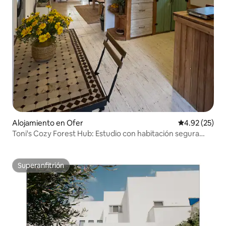
Alojamiento en Ofer
Calificación 
4.92 (25)
Toni's Cozy Forest Hub: Estudio con habitación segura
exterior
Superanfitrión
Superanfitrión