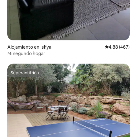
Alojamiento en Isfiya
Calificación pr
4.88 (467)
Mi segundo hogar
Superanfitrión
Superanfitrión