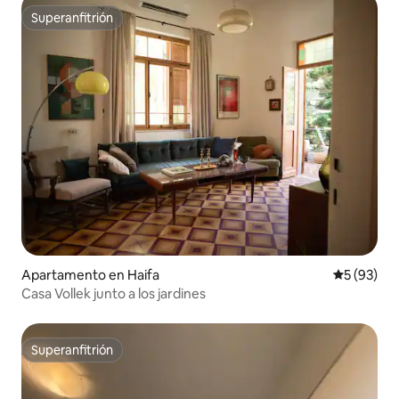
Superanfitrión
Superanfitrión
Apartamento en Haifa
Calificaci
5 (93)
Casa Vollek junto a los jardines
Superanfitrión
Superanfitrión