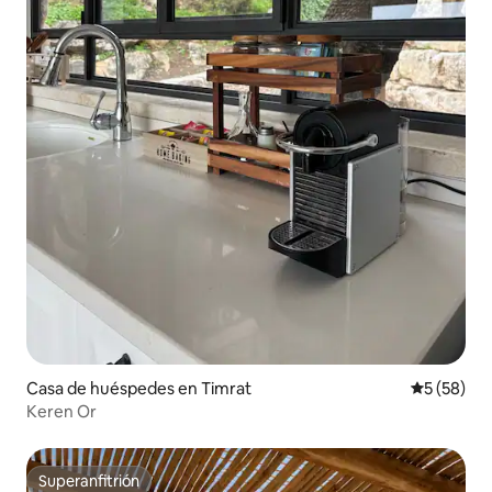
Casa de huéspedes en Timrat
Calificaci
5 (58)
Keren Or
Superanfitrión
Superanfitrión