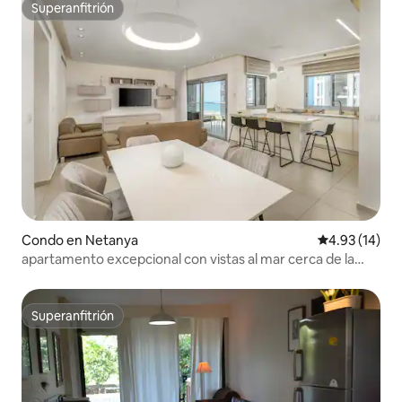
Superanfitrión
Superanfitrión
Condo en Netanya
Calificación 
4.93 (14)
apartamento excepcional con vistas al mar cerca de la
playa
Superanfitrión
Superanfitrión