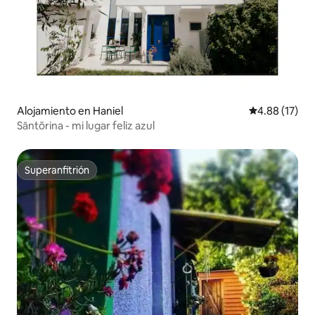
Alojamiento en Haniel
Calificación 
4.88 (17)
Sāntõrina - mi lugar feliz azul
Superanfitrión
Superanfitrión