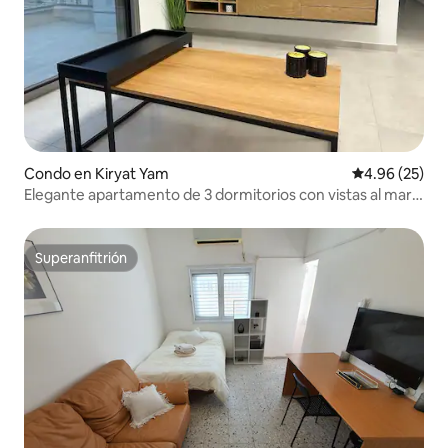
Condo en Kiryat Yam
Calificación p
4.96 (25)
Elegante apartamento de 3 dormitorios con vistas al mar
en Kiryat Yam
Superanfitrión
Superanfitrión