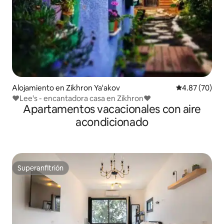
Alojamiento en Zikhron Ya'akov
Calificación p
4.87 (70)
❤Lee's - encantadora casa en Zikhron❤
Apartamentos vacacionales con aire
acondicionado
Superanfitrión
Superanfitrión