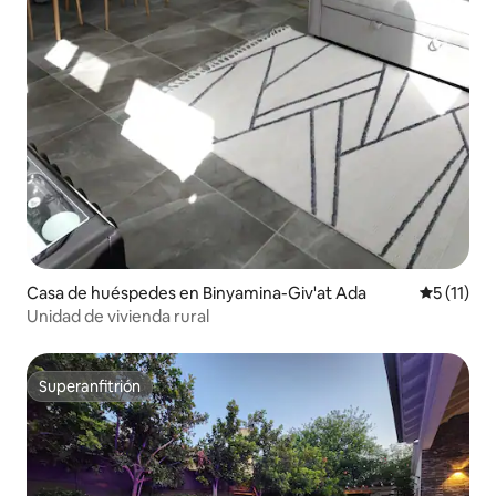
Casa de huéspedes en Binyamina-Giv'at Ada
Calificaci
5 (11)
Unidad de vivienda rural
Superanfitrión
Superanfitrión