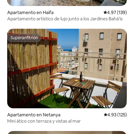
Apartamento en Haifa
Calificación p
4.97 (139)
Apartamento artístico de lujo junto a los Jardines Bahá'ís
Superanfitrión
Superanfitrión
Apartamento en Netanya
Calificación p
4.93 (125)
Mini ático con terraza y vistas al mar