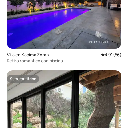
Villa en Kadima Zoran
Calificación 
4.91 (56)
Retiro romántico con piscina
Superanfitrión
Superanfitrión