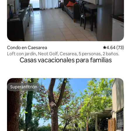
Condo en Caesarea
Calificación p
4.64 (73)
Loft con jardín, Neot Golf, Cesarea, 5 personas, 2 baños.
Casas vacacionales para familias
Superanfitrión
Superanfitrión