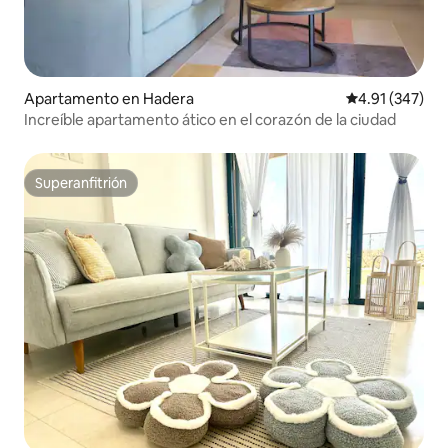
Apartamento en Hadera
Calificación p
4.91 (347)
Increíble apartamento ático en el corazón de la ciudad
Superanfitrión
Superanfitrión