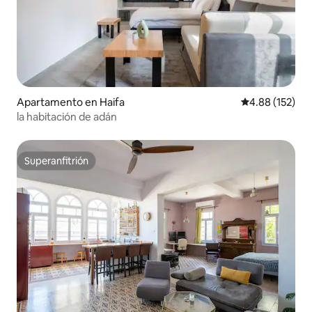
Apartamento en Haifa
Calificación p
4.88 (152)
la habitación de adán
Superanfitrión
Superanfitrión