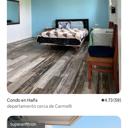
Condo en Haifa
Calificación 
4.73 (59)
departamento cerca de Carmelit
Superanfitrión
Superanfitrión