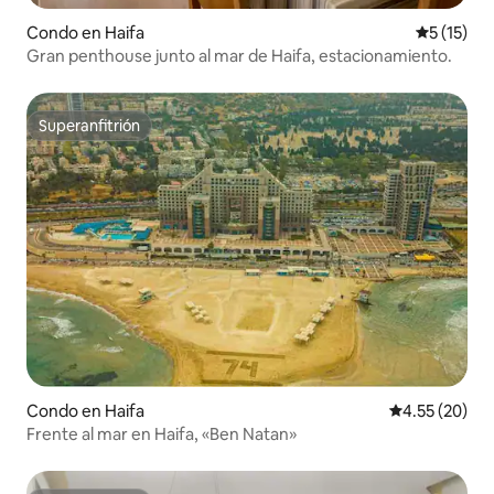
Condo en Haifa
Calificaci
5 (15)
Gran penthouse junto al mar de Haifa, estacionamiento.
Superanfitrión
Superanfitrión
Condo en Haifa
Calificación 
4.55 (20)
Frente al mar en Haifa, «Ben Natan»