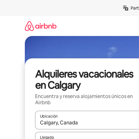
Omite
Part
el
contenido
Alquileres vacacionales
en Calgary
Encuentra y reserva alojamientos únicos en
Airbnb
Ubicación
Cuando los resultados estén disponibles, navega co
Llegada