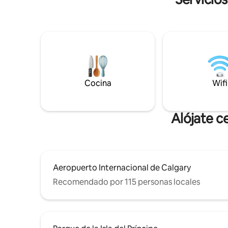
de billar - Estacionamiento gratuito,
privado c
artículos de baño y cocina gratuitos, wifi
cama tam
gratuito - Cocina totalmente surtida;
literas c
barbacoa en el balcón. - Costco,
cama en la plan
supermercados cercanos - Centro de la
totalmen
ciudad, aeropuerto YYC a 15 minutos -
electrodo
Acceso rápido a Banff - 6 dormitorios 3,5
elementos
baños, - 10 camas: 7 individuales +2
comidas c
Cocina
Wifi
queen+1 king - Aire acondicionado - Se
admiten mascotas (se aplica una tarifa) -
Perfecto para varias familias, máximo 5
autos o 15 personas en cualquier
Alójate c
momento
Aeropuerto Internacional de Calgary
Recomendado por 115 personas locales