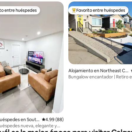
ito entre huéspedes
Favorito entre huéspedes
 entre huéspedes preferido
Favorito entre huéspedes prefe
io: 5 de 5, 19 reseñas
Alojamiento en Northeast Cal
gary
Bungalow encantador | Retiro en
del centro de la ciudad
huéspedes en South
Calificación promedio: 4.99 de 5, 88 reseñas
4.99 (88)
ary
uéspedes nueva, elegante y
 (1 dormitorio)