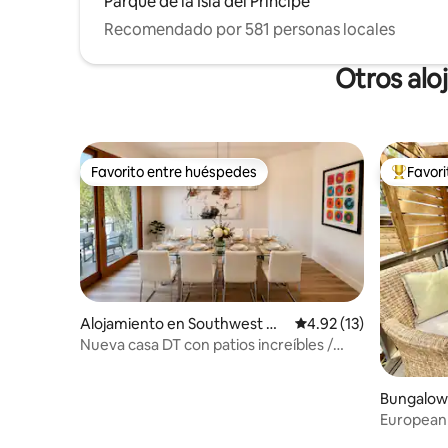
Parque de la Isla del Príncipe
Recomendado por 581 personas locales
Otros alo
Favorito entre huéspedes
Favor
Favorito entre huéspedes
Favorito
Alojamiento en Southwest Ca
Calificación promedio:
4.92 (13)
lgary
Nueva casa DT con patios increíbles /
¡Camina a todas partes!
Bungalow
ary
European 
de más de