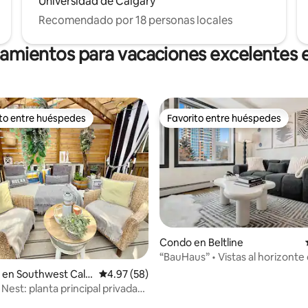
Universidad de Calgary
Recomendado por 18 personas locales
jamientos para vacaciones excelentes 
ito entre huéspedes
Favorito entre huéspedes
 entre huéspedes preferido
Favorito entre huéspedes
 4.92 de 5, 13 reseñas
Condo en Beltline
“BauHaus” • Vistas al horizonte 
ciudad • Centro • 17 Ave
 en Southwest Calg
Calificación promedio: 4.97 de 5, 58 reseñas
4.97 (58)
Nest: planta principal privada
 1000 pies cuadrados