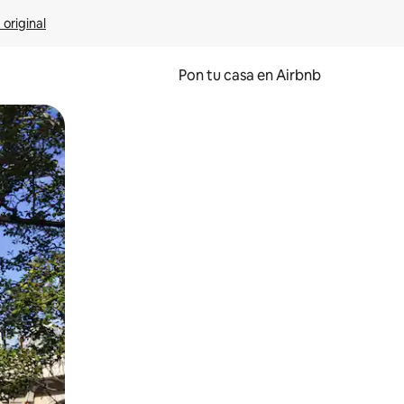
 original
Pon tu casa en Airbnb
o o desliza el dedo.