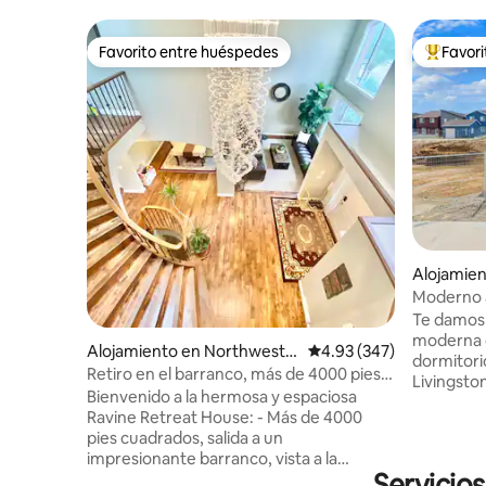
Favorito entre huéspedes
Favor
Favorito entre huéspedes
Favorito
Alojamien
y
Moderno 
dormitori
Te damos 
personas |
moderna 
Alojamiento en Northwest
Calificación promedio: 
4.93 (347)
dormitori
Calgary
Retiro en el barranco, más de 4000 pies
Livingston en C
cuadrados, lujo, aire acondicionado,
Bienvenido a la hermosa y espaciosa
renovados
mesa de billar, etc.
Ravine Retreat House: - Más de 4000
que esta s
pies cuadrados, salida a un
cómoda. Tiene capacidad para 8
impresionante barranco, vista a la
personas,
Servicios
montaña - Entretenimiento en la mesa
cama tama