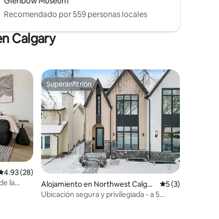
Glenbow Museum
Recomendado por 559 personas locales
en Calgary
Superanfitrión
Superanfitrión
Calificación promedio: 4.93 de 5, 28 reseñas
4.93 (28)
de la
Alojamiento en Northwest Calgar
Calificación prom
5 (3)
y
Ubicación segura y privilegiada - a 5
minutos del centro