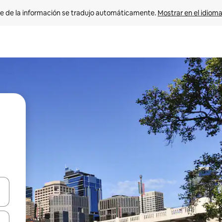
e de la información se tradujo automáticamente. 
Mostrar en el idioma
n las teclas de flecha hacia arriba y hacia abajo o explora con el tact