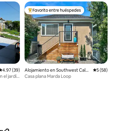
Favorito entre huéspedes
rido
Favorito entre huéspedes preferido
Calificación promedio: 4.97 de 5, 39 reseñas
4.97 (39)
Alojamiento en Southwest Calga
Calificación promed
5 (58)
ry
 el jardín
Casa plana Marda Loop