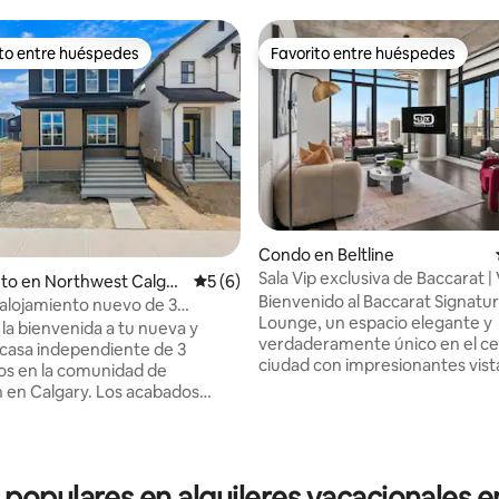
ito entre huéspedes
Favorito entre huéspedes
 entre huéspedes preferido
Favorito entre huéspedes
Condo en Beltline
Sala Vip exclusiva de Baccarat | V
to en Northwest Calgar
Calificación promedio: 5 de 5, 6 reseñas
5 (6)
montaña y a la ciudad
Bienvenido al Baccarat Signatu
alojamiento nuevo de 3
Lounge, un espacio elegante y
os con capacidad para 8
la bienvenida a tu nueva y
verdaderamente único en el ce
 Sillón de masaje
casa independiente de 3
4.93 de 5, 347 reseñas
ciudad con impresionantes vista
os en la comunidad de
montaña y a la ciudad. Diseñad
algary. Los acabados
cuidadosamente con acabados
 y los detalles cuidados hacen
refinados, comodidades moder
ea la estancia perfecta y
detalles elegantes, este alojam
único ofrece una estadía eleva
 con una suite principal con
 populares en alquileres vacacionales 
distingue. Perfecto para hués
ño king, vestidor y baño