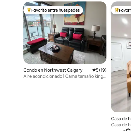
Favorito entre huéspedes
Favor
Favorito entre huéspedes preferido
Favorito
Condo en Northwest Calgary
Calificación promed
5 (19)
Aire acondicionado | Cama tamaño king |
Estacionamiento subterráneo | Entre el
5 % superior
Casa de 
east Calg
Casa de h
acogedora