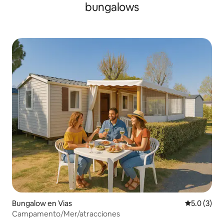
bungalows
Bungalow en Vias
Calificació
5.0 (3)
Campamento/Mer/atracciones