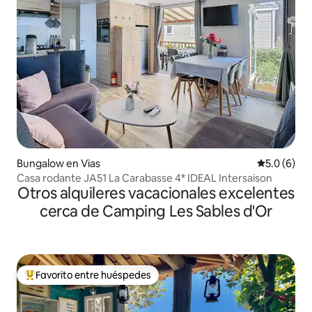
Bungalow en Vias
Calificació
5.0 (6)
Casa rodante JA51 La Carabasse 4* IDEAL Intersaison
Otros alquileres vacacionales excelentes
cerca de Camping Les Sables d'Or
Favorito entre huéspedes
Favorito entre huéspedes preferido