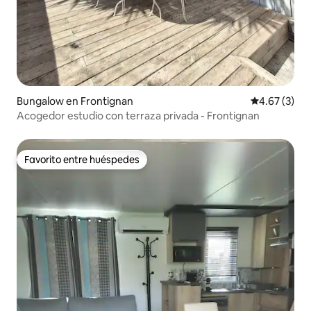
Bungalow en Frontignan
Calificación
4.67 (3)
Acogedor estudio con terraza privada - Frontignan
Favorito entre huéspedes
Favorito entre huéspedes