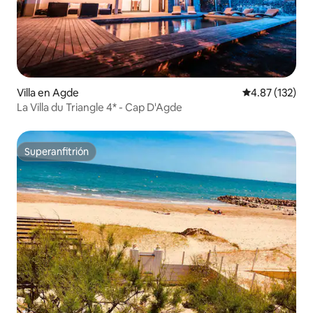
Villa en Agde
Calificación p
4.87 (132)
La Villa du Triangle 4* - Cap D'Agde
Superanfitrión
Superanfitrión