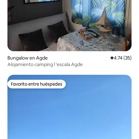
Bungalow en Agde
Calificación 
4.74 (35)
Alojamiento camping l 'escala Agde
Favorito entre huéspedes
Favorito entre huéspedes