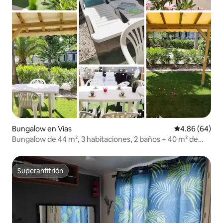
Bungalow en Vias
Calificación p
4.86 (64)
Bungalow de 44 m², 3 habitaciones, 2 baños + 40 m² de
terraza a nivel del suelo
Superanfitrión
Superanfitrión