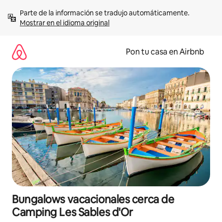
Omite
Parte de la información se tradujo automáticamente. 
el
Mostrar en el idioma original
contenido
Pon tu casa en Airbnb
Bungalows vacacionales cerca de
Camping Les Sables d'Or