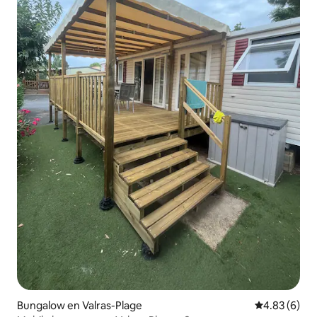
Bungalow en Valras-Plage
Calificación
4.83 (6)