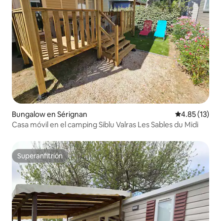
Bungalow en Sérignan
Calificación 
4.85 (13)
Casa móvil en el camping Siblu Valras Les Sables du Midi
Superanfitrión
Superanfitrión