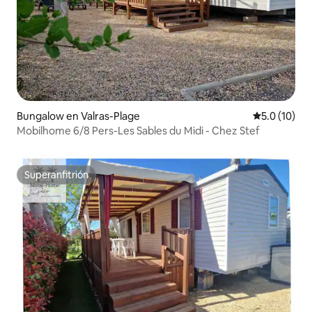
Bungalow en Valras-Plage
Calificación
5.0 (10)
Mobilhome 6/8 Pers-Les Sables du Midi - Chez Stef
Superanfitrión
Superanfitrión