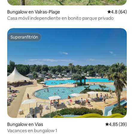
Bungalow en Valras-Plage
Calificación 
4.8 (64)
Casa móvil independiente en bonito parque privado
Superanfitrión
Superanfitrión
Bungalow en Vias
Calificación p
4.85 (39)
Vacances en bungalow 1