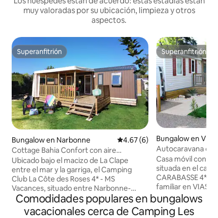
Los huéspedes están de acuerdo: estas estadías están
muy valoradas por su ubicación, limpieza y otros
aspectos.
Superanfitrión
Superanfitrión
Superanfitrión
Superanfitrión
Bungalow en Vias
Bungalow en Narbonne
Calificación promedio: 4.67 de
4.67 (6)
Autocaravana con 
Cottage Bahia Confort con aire
comodidades en e
Casa móvil con to
acondicionado para 6 personas - 10BA2
Ubicado bajo el macizo de La Clape
Carabasse en Vias
situada en el cam
entre el mar y la garriga, el Camping
CARABASSE 4* est
Club La Côte des Roses 4* - MS
familiar en VIAS Pl
Vacances, situado entre Narbonne-
m de la playa. Alojamiento totalmente
Comodidades populares en bungalows
Plage y Gruissan, los dos centros
equipado con adem
vacacionales costeros de la costa de
vacacionales cerca de Camping Les
bicicletas + asien
Narbona, le da la bienvenida de mayo a