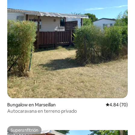
Bungalow en Marseillan
Calificación p
4.84 (70)
Autocaravana en terreno privado
Superanfitrión
Superanfitrión