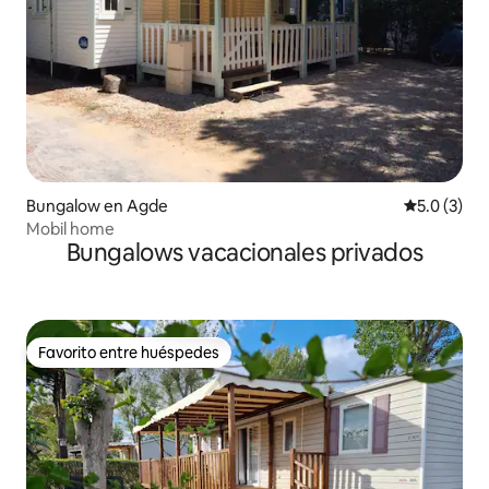
Bungalow en Agde
Calificació
5.0 (3)
Mobil home
Bungalows vacacionales privados
Favorito entre huéspedes
Favorito entre huéspedes