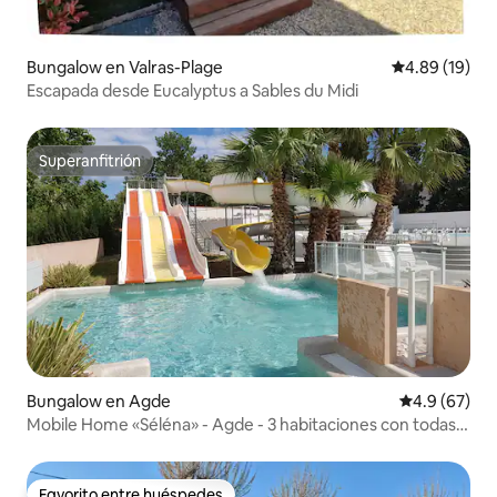
Bungalow en Valras-Plage
Calificación 
4.89 (19)
Escapada desde Eucalyptus a Sables du Midi
Superanfitrión
Superanfitrión
Bungalow en Agde
Calificación
4.9 (67)
Mobile Home «Séléna» - Agde - 3 habitaciones con todas
las comodidades
Favorito entre huéspedes