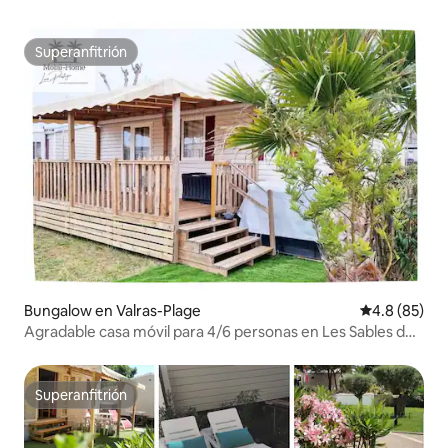
Superanfitrión
Superanfitrión
Bungalow en Valras-Plage
Calificación
4.8 (85)
Agradable casa móvil para 4/6 personas en Les Sables du
Midi
Superanfitrión
Superanfitrión