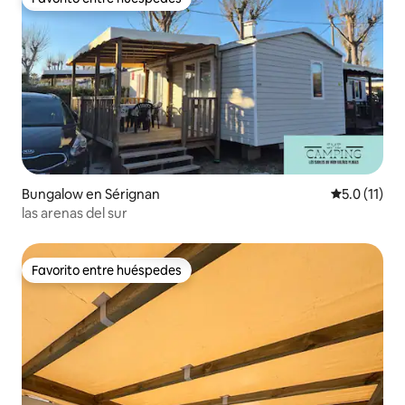
Favorito entre huéspedes
Bungalow en Sérignan
Calificación
5.0 (11)
las arenas del sur
Favorito entre huéspedes
Favorito entre huéspedes