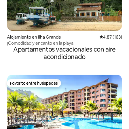
Alojamiento en Ilha Grande
Calificación p
4.87 (163)
¡Comodidad y encanto en la playa!
Apartamentos vacacionales con aire
acondicionado
Favorito entre huéspedes
Favorito entre huéspedes