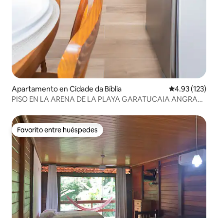
Apartamento en Cidade da Bíblia
Calificación p
4.93 (123)
PISO EN LA ARENA DE LA PLAYA GARATUCAIA ANGRA
DOS REIS
Favorito entre huéspedes
Favorito entre huéspedes