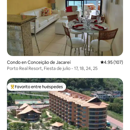
Condo en Conceição de Jacareí
Calificación p
4.95 (107)
Porto Real Resort, Fiesta de julio - 17, 18, 24, 25
Favorito entre huéspedes
Favorito entre huéspedes preferido