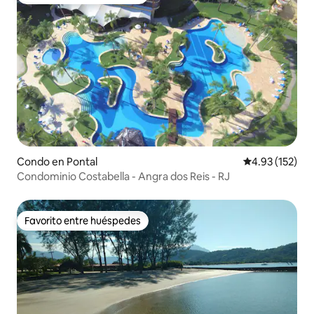
Favorito entre huéspedes
Condo en Pontal
Calificación p
4.93 (152)
Condominio Costabella - Angra dos Reis - RJ
Favorito entre huéspedes
Favorito entre huéspedes