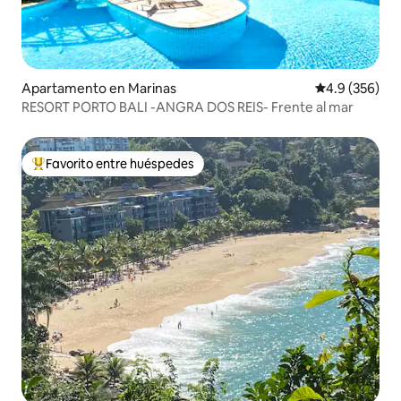
Apartamento en Marinas
Calificación p
4.9 (356)
RESORT PORTO BALI -ANGRA DOS REIS- Frente al mar
Favorito entre huéspedes
Favorito entre huéspedes preferido