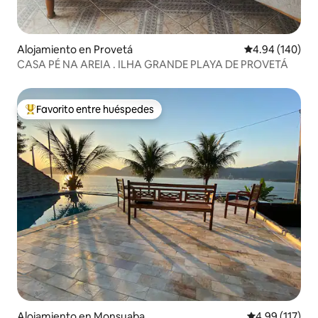
Alojamiento en Provetá
Calificación pr
4.94 (140)
CASA PÉ NA AREIA . ILHA GRANDE PLAYA DE PROVETÁ
Favorito entre huéspedes
Favorito entre huéspedes preferido
Alojamiento en Monsuaba
Calificación p
4.99 (117)