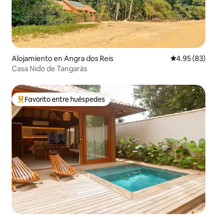
Alojamiento en Angra dos Reis
Calificación p
4.95 (83)
Casa Nido de Tangarás
Favorito entre huéspedes
Favorito entre huéspedes preferido