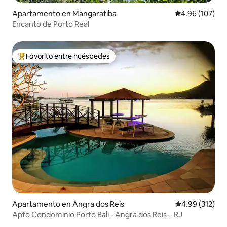
Apartamento en Mangaratiba
Calificación pr
4.96 (107)
Encanto de Porto Real
Favorito entre huéspedes
Favorito entre huéspedes preferido
Apartamento en Angra dos Reis
Calificación p
4.99 (312)
Apto Condominio Porto Bali - Angra dos Reis – RJ