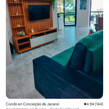
Condo en Conceição de Jacareí
Calificación pr
4.94 (144)