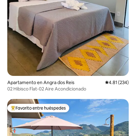
Apartamento en Angra dos Reis
Calificación p
4.81 (234)
02 Hibisco Flat-02 Aire Acondicionado
Favorito entre huéspedes
Favorito entre huéspedes preferido