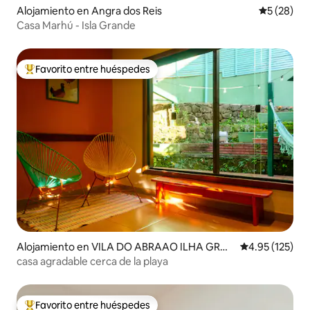
Alojamiento en Angra dos Reis
Calificaci
5 (28)
Casa Marhú - Isla Grande
Favorito entre huéspedes
Favorito entre huéspedes preferido
Alojamiento en VILA DO ABRAAO ILHA GRA
Calificación p
4.95 (125)
NDE Angra dos Reis
casa agradable cerca de la playa
Favorito entre huéspedes