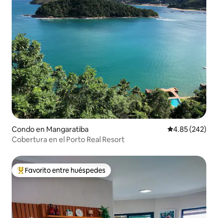
Condo en Mangaratiba
Calificación pr
4.85 (242)
Cobertura en el Porto Real Resort
Favorito entre huéspedes
Favorito entre huéspedes preferido