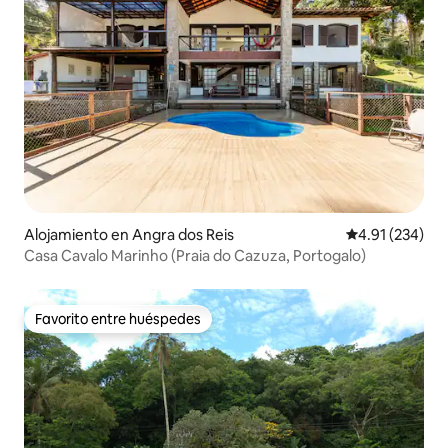
Alojamiento en Angra dos Reis
Calificación p
4.91 (234)
Casa Cavalo Marinho (Praia do Cazuza, Portogalo)
Favorito entre huéspedes
Favorito entre huéspedes