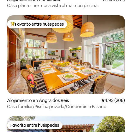
Casa plana - hermosa vista al mar con piscina.
Favorito entre huéspedes
Favorito entre huéspedes preferido
Alojamiento en Angra dos Reis
Calificación pr
4.93 (206)
Casa familiar/Piscina privada/Condominio Fasano
Favorito entre huéspedes
Favorito entre huéspedes