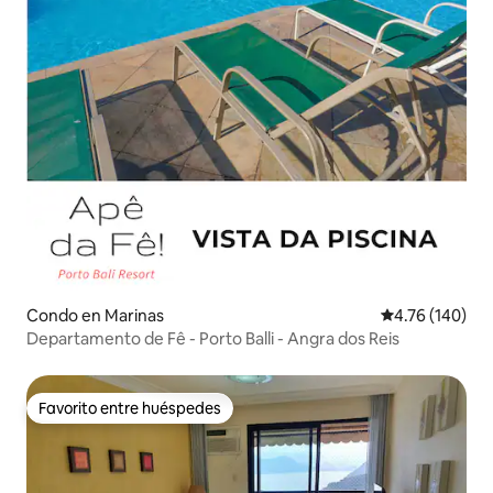
Condo en Marinas
Calificación p
4.76 (140)
Departamento de Fê - Porto Balli - Angra dos Reis
Favorito entre huéspedes
Favorito entre huéspedes