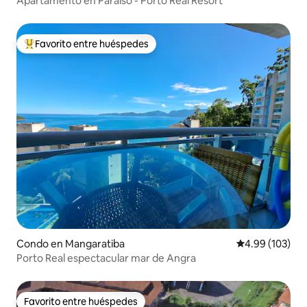
Apartamento en Paraíso - Porto Real Resort
Favorito entre huéspedes
Favorito entre huéspedes preferido
Condo en Mangaratiba
Calificación pr
4.99 (103)
Porto Real espectacular mar de Angra
Favorito entre huéspedes