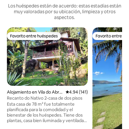
Los huéspedes están de acuerdo: estas estadías están
muy valoradas por su ubicación, limpieza y otros
aspectos.
Favorito entre huéspedes
Favorito entre h
Favorito entre huéspedes
Favorito entre h
Alojamiento en Vila do Abra
Calificación promedio: 4.94 de 5
4.94 (141)
ão
Recanto do Nativo 2-casa de dos pisos
Esta casa de 78 m² fue totalmente
planificada para la comodidad y el
bienestar de los huéspedes. Tiene dos
plantas, casa bien iluminada y ventilada.
En la primera planta están el balcón, sala