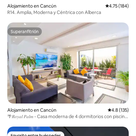
Alojamiento en Cancún
Calificación p
4.75 (184)
R14. Amplia, Moderna y Céntrica con Alberca
Superanfitrión
Superanfitrión
Alojamiento en Cancún
Calificación 
4.8 (135)
🌴𝑅𝑜𝑦𝑎𝑙 𝑃𝑎𝑙𝑚 - Casa moderna de 4 dormitorios con piscina
privada
Favorito entre huéspedes