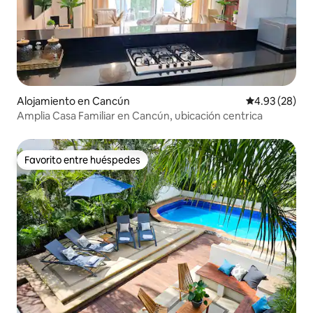
Alojamiento en Cancún
Calificación p
4.93 (28)
Amplia Casa Familiar en Cancún, ubicación centrica
Favorito entre huéspedes
Favorito entre huéspedes