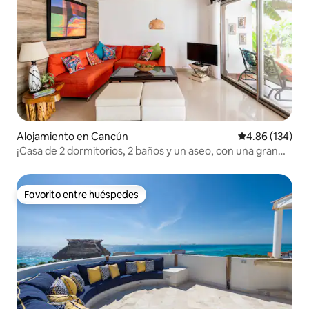
Alojamiento en Cancún
Calificación pr
4.86 (134)
¡Casa de 2 dormitorios, 2 baños y un aseo, con una gran
zona de piscina!
Favorito entre huéspedes
Favorito entre huéspedes