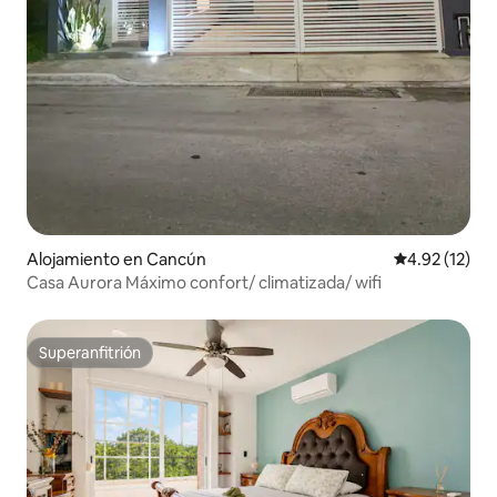
Alojamiento en Cancún
Calificación 
4.92 (12)
Casa Aurora Máximo confort/ climatizada/ wifi
Superanfitrión
Superanfitrión