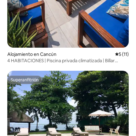
Alojamiento en Cancún
Calificaci
5 (11)
4 HABITACIONES | Piscina privada climatizada | Billar
profesional
Superanfitrión
Superanfitrión