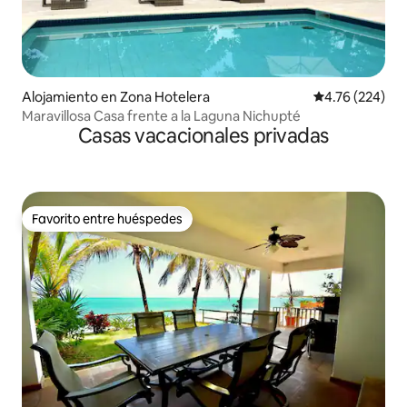
Alojamiento en Zona Hotelera
Calificación pr
4.76 (224)
Maravillosa Casa frente a la Laguna Nichupté
Casas vacacionales privadas
Favorito entre huéspedes
Favorito entre huéspedes