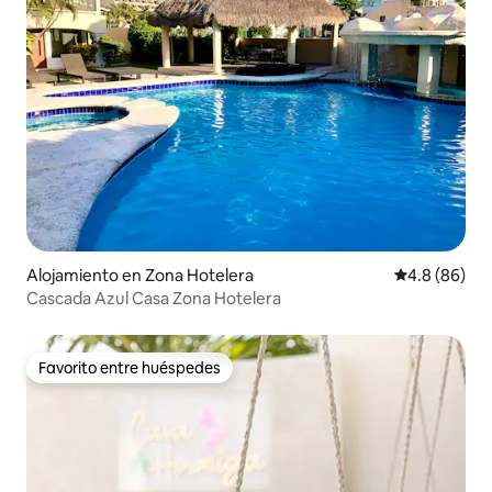
Alojamiento en Zona Hotelera
Calificación 
4.8 (86)
Cascada Azul Casa Zona Hotelera
Favorito entre huéspedes
Favorito entre huéspedes