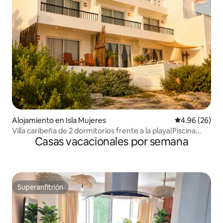
Alojamiento en Isla Mujeres
Calificación p
4.96 (26)
Villa caribeña de 2 dormitorios frente a la playa|Piscina
Casas vacacionales por semana
|Vistas al amanecer
Superanfitrión
Superanfitrión