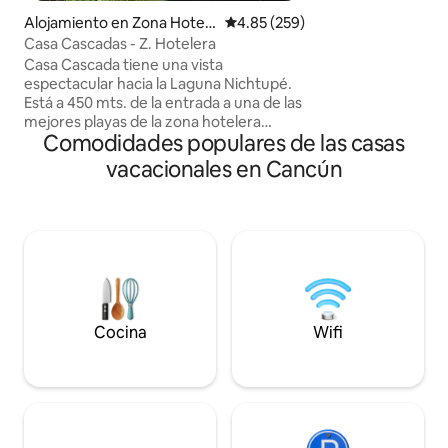
de playas y centro
Alojamiento en Zona Hotele
Calificación promedio: 4.85 de 5
4.85 (259)
Américas y Puert
ra
Casa Cascadas - Z. Hotelera
autobús en la esqu
Casa Cascada tiene una vista
Cancún y Riviera 
espectacular hacia la Laguna Nichtupé.
ferry a Isla Mujere
Está a 450 mts. de la entrada a una de las
mejores playas de la zona hotelera
Comodidades populares de las casas
(cerca del Marriot, Hard Rock y Ritz). La
casa tiene terraza privada con hamaca, a
vacacionales en Cancún
unos metros de la alberca. Hay tres
hermosas piscinas conectadas por
cascadas, una de ellas junto a una palapa
con mesa y sillas. Zona rodeada de
excelentes restaurantes y cerca de
Plaza Kukulkán. El complejo cuenta con
seguridad 24/7, CCTV; un lugar de
estacionamiento.
Cocina
Wifi