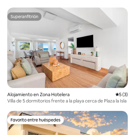
Superanfitrión
Superanfitrión
Alojamiento en Zona Hotelera
Calificac
5 (3)
Villa de 5 dormitorios frente a la playa cerca de Plaza la Isla
Favorito entre huéspedes
Favorito entre huéspedes