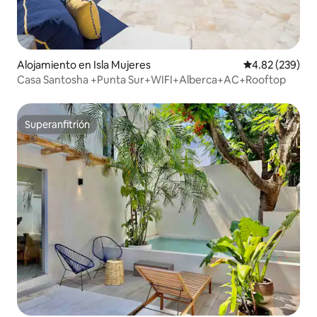
Alojamiento en Isla Mujeres
Calificación pr
4.82 (239)
Casa Santosha +Punta Sur+WIFI+Alberca+AC+Rooftop
Superanfitrión
Superanfitrión