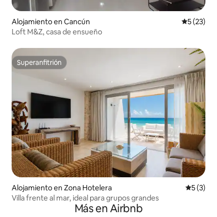
Alojamiento en Cancún
Calificaci
5 (23)
Loft M&Z, casa de ensueño
Superanfitrión
Superanfitrión
Alojamiento en Zona Hotelera
Calificac
5 (3)
Villa frente al mar, ideal para grupos grandes
Más en Airbnb