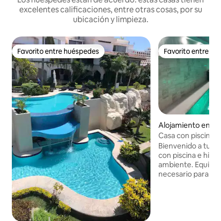
excelentes calificaciones, entre otras cosas, por su
ubicación y limpieza.
Favorito entre huéspedes
Favorito entre h
Favorito entre huéspedes
Favorito entre h
Alojamiento en C
Casa con piscina 
Bienvenido a tu a
con piscina e hid
ambiente. Equipad
necesario para tus
Habitaciones con 
totalmente equipad
hamaca, Wifi, tie
la esquina circle 
de Walmart, resta