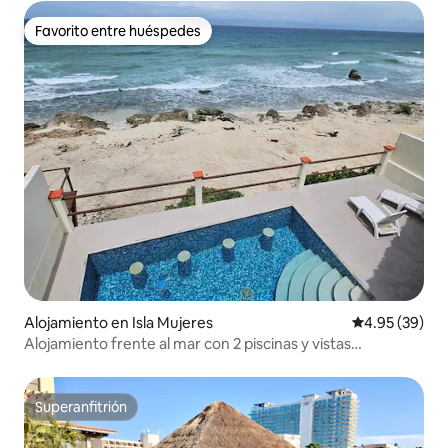
Favorito entre huéspedes
Favorito entre huéspedes
Alojamiento en Isla Mujeres
Calificación p
4.95 (39)
Alojamiento frente al mar con 2 piscinas y vistas
espectaculares
Superanfitrión
Superanfitrión