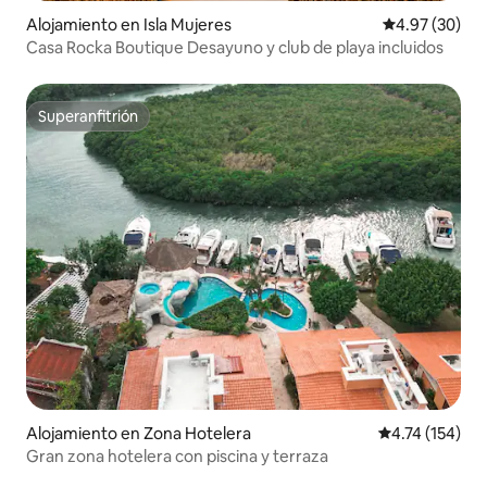
Alojamiento en Isla Mujeres
Calificación p
4.97 (30)
Casa Rocka Boutique Desayuno y club de playa incluidos
Superanfitrión
Superanfitrión
Alojamiento en Zona Hotelera
Calificación p
4.74 (154)
Gran zona hotelera con piscina y terraza