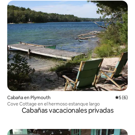
Cabaña en Plymouth
Calificac
5 (6)
Cove Cottage en el hermoso estanque largo
Cabañas vacacionales privadas