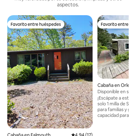
aspectos.
Favorito entre huéspedes
Favorito entre h
Favorito entre huéspedes
Favorito entre h
Cabaña en Orlean
Disponible en sept
Skaket Beach + sal
¡Escápate a esta 
solo 1 milla de Sk
para familias y gru
capacidad para 8 
dormitorios que c
tamaño queen, 2 c
una litera con 2 ca
Cabaña en Falmouth
Calificación promedio: 4.94 de 
4.94 (17)