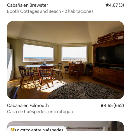
Cabaña en Brewster
Calificación
4.67 (3)
Booth Cottages and Beach - 2 habitaciones
Cabaña en Falmouth
Calificación pr
4.65 (662)
Casa de huéspedes junto al agua
Favorito entre huéspedes