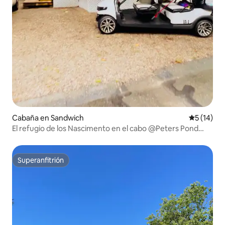
Cabaña en Sandwich
Calificaci
5 (14)
El refugio de los Nascimento en el cabo @Peters Pond
Resort
Superanfitrión
Superanfitrión