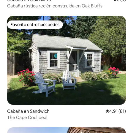
Cabaña rústica recién construida en Oak Bluffs
Favorito entre huéspedes
Favorito entre huéspedes
Cabaña en Sandwich
Calificación 
4.91 (81)
The Cape Cod Ideal