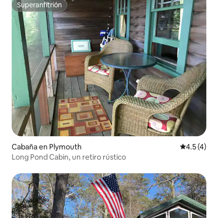
Superanfitrión
Superanfitrión
Cabaña en Plymouth
Calificació
4.5 (4)
Long Pond Cabin, un retiro rústico