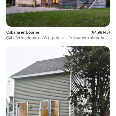
Cabaña en Bourne
Calificación 
4.98 (45)
Cabaña moderna en Wings Neck a 2 minutos a pie de la
playa