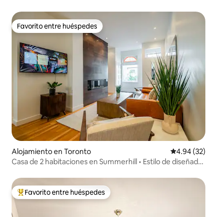
+ estacionamiento
Favorito entre huéspedes
Favorito entre huéspedes
Alojamiento en Toronto
Calificación p
4.94 (32)
Casa de 2 habitaciones en Summerhill • Estilo de diseñador
• Capacidad para 4 personas
Favorito entre huéspedes
Favorito entre huéspedes preferido