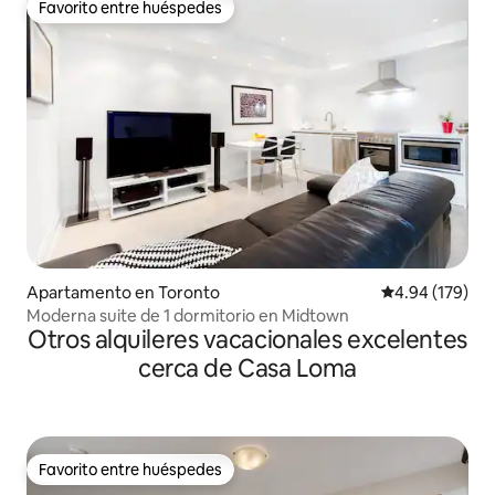
Favorito entre huéspedes
Favorito entre huéspedes
Apartamento en Toronto
Calificación pr
4.94 (179)
Moderna suite de 1 dormitorio en Midtown
Otros alquileres vacacionales excelentes
cerca de Casa Loma
Favorito entre huéspedes
Favorito entre huéspedes