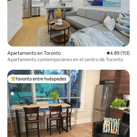
Apartamento en Toronto
Calificación p
4.89 (113)
Apartamento contemporáneo en el centro de Toronto
Favorito entre huéspedes
Favorito entre huéspedes preferido