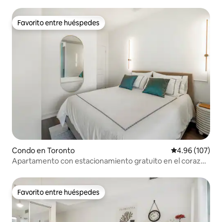
cualquier lugar
Favorito entre huéspedes
Favorito entre huéspedes
Condo en Toronto
Calificación pr
4.96 (107)
Apartamento con estacionamiento gratuito en el corazón
de Toronto
Favorito entre huéspedes
Favorito entre huéspedes