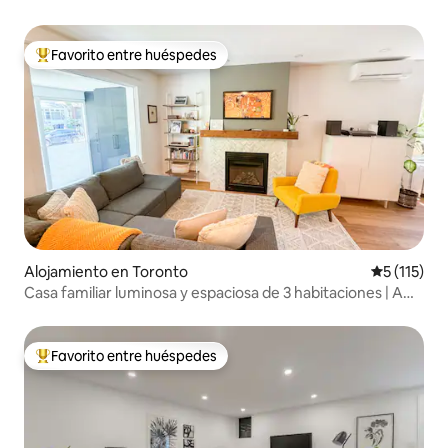
Favorito entre huéspedes
Favorito entre huéspedes preferido
Alojamiento en Toronto
Calificació
5 (115)
Casa familiar luminosa y espaciosa de 3 habitaciones | A
poca distancia del metro
Favorito entre huéspedes
Favorito entre huéspedes preferido