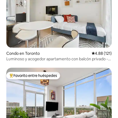
Condo en Toronto
Calificación p
4.88 (121)
Luminoso y acogedor apartamento con balcón privado -
Distrito de entretenimiento
Favorito entre huéspedes
Favorito entre huéspedes preferido