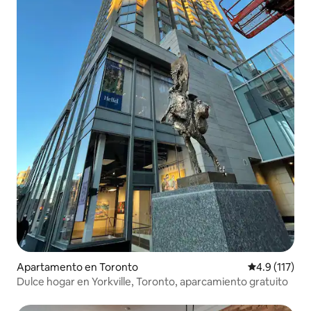
Apartamento en Toronto
Calificación 
4.9 (117)
Dulce hogar en Yorkville, Toronto, aparcamiento gratuito