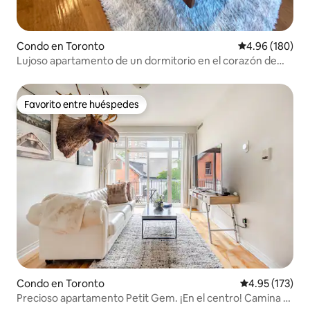
Condo en Toronto
Calificación pr
4.96 (180)
Lujoso apartamento de un dormitorio en el corazón de
DT/junto al metro
Favorito entre huéspedes
Favorito entre huéspedes
Condo en Toronto
Calificación p
4.95 (173)
Precioso apartamento Petit Gem. ¡En el centro! Camina a