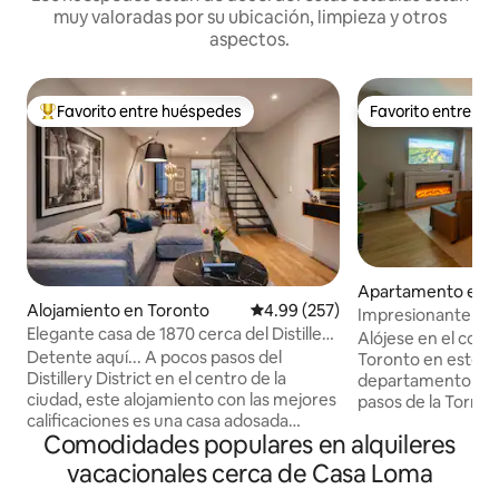
muy valoradas por su ubicación, limpieza y otros
aspectos.
Favorito entre huéspedes
Favorito entre h
Favorito entre huéspedes preferido
Favorito entre h
Apartamento en 
Alojamiento en Toronto
Calificación promedio: 4.99 de 5
4.99 (257)
Impresionante con
Elegante casa de 1870 cerca del Distillery
horizonte, a pocos
Alójese en el cora
District y el casco antiguo de Toronto
Detente aquí... A pocos pasos del
Toronto en este 
Distillery District en el centro de la
departamento de u
ciudad, este alojamiento con las mejores
pasos de la Torre 
calificaciones es una casa adosada
la zona ribereña. 
Comodidades populares en alquileres
(townhouse) de la década de 1870
una cómoda cama 
bellamente restaurada que combina el
dormitorio y un so
vacacionales cerca de Casa Loma
encanto histórico con el refinamiento
estar, ideal para p