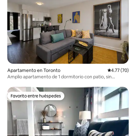
Apartamento en Toronto
Calificación 
4.77 (70)
Amplio apartamento de 1 dormitorio con patio, sin
ascensor, cerca del metro
Favorito entre huéspedes
Favorito entre huéspedes