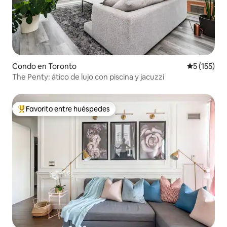
Condo en Toronto
Calificació
5 (155)
The Penty: ático de lujo con piscina y jacuzzi
Favorito entre huéspedes
Favorito entre huéspedes preferido