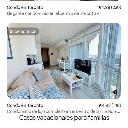
Condo en Toronto
Calificación pr
4.98 (220)
Elegante condominio en el centro de Toronto +
estacionamiento gratuito
Superanfitrión
Superanfitrión
Condo en Toronto
Calificación pr
4.93 (148)
Condominio de lujo completo en el centro de la ciudad +
Casas vacacionales para familias
estacionamiento