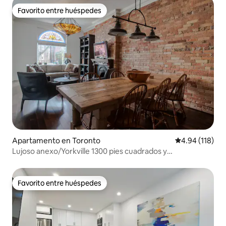
Favorito entre huéspedes
Favorito entre huéspedes
Apartamento en Toronto
Calificación p
4.94 (118)
Lujoso anexo/Yorkville 1300 pies cuadrados y
estacionamiento
Favorito entre huéspedes
Favorito entre huéspedes