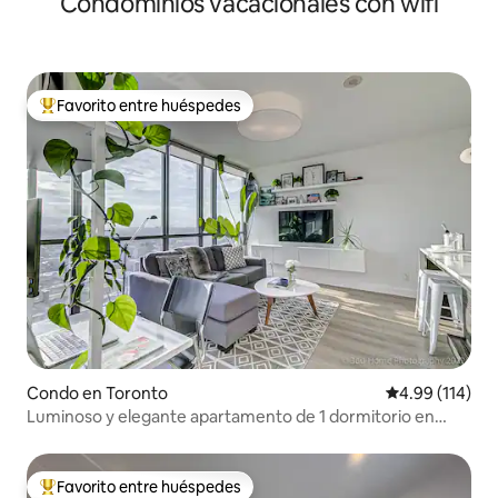
Condominios vacacionales con wifi
Favorito entre huéspedes
Favorito entre huéspedes preferido
Condo en Toronto
Calificación p
4.99 (114)
Luminoso y elegante apartamento de 1 dormitorio en
King West
Favorito entre huéspedes
Favorito entre huéspedes preferido