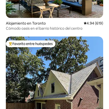
Alojamiento en Toronto
Calificación pr
4.94 (619)
Cómodo oasis en el barrio histórico del centro
Favorito entre huéspedes
Favorito entre huéspedes preferido