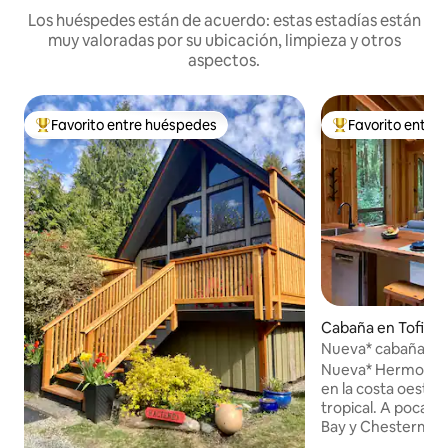
Los huéspedes están de acuerdo: estas estadías están
muy valoradas por su ubicación, limpieza y otros
aspectos.
Favorito entre huéspedes
Favorito entre
Favorito entre huéspedes preferido
Favorito entre hu
Cabaña en Tofino
Nueva* cabaña de
la selva tropical
Nueva* Hermosa c
en la costa oeste u
tropical. A poca di
Bay y Chesterman
concepto abierto y