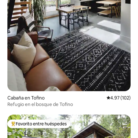
Cabaña en Tofino
Calificación p
4.97 (102)
Refugio en el bosque de Tofino
Favorito entre huéspedes
Favorito entre huéspedes preferido