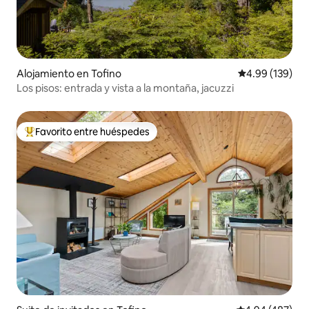
Alojamiento en Tofino
Calificación pr
4.99 (139)
Los pisos: entrada y vista a la montaña, jacuzzi
Favorito entre huéspedes
Favorito entre huéspedes preferido