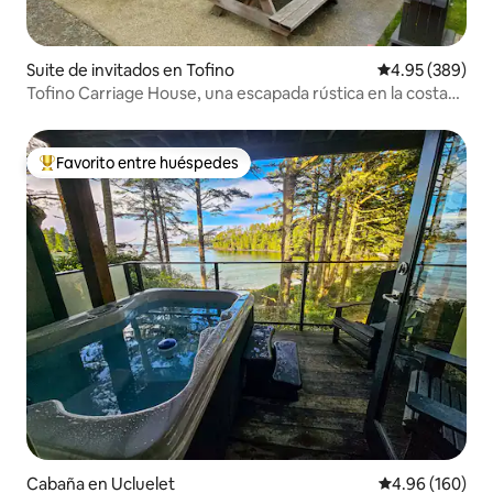
Suite de invitados en Tofino
Calificación pr
4.95 (389)
Tofino Carriage House, una escapada rústica en la costa
oeste
Favorito entre huéspedes
Favorito entre huéspedes preferido
Cabaña en Ucluelet
Calificación pr
4.96 (160)