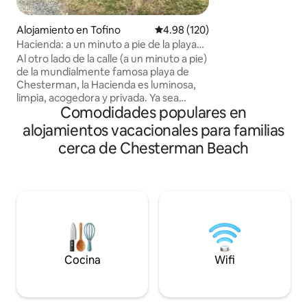
techos altos, much
impresionantes vist
Alojamiento en Tofino
Calificación promedio: 4.98 de 5
4.98 (120)
desde cada ventan
Hacienda: a un minuto a pie de la playa
principal con cam
de South Chesterman
Al otro lado de la calle (a un minuto a pie)
privado con relaj
de la mundialmente famosa playa de
lluvia. Acogedores
Chesterman, la Hacienda es luminosa,
con una maravillos
limpia, acogedora y privada. Ya sea
locales y guías d
Comodidades populares en
sumergiéndose en el baño al aire libre
verdaderamente ún
contemplando las estrellas, tocando el
alojamientos vacacionales para familias
estamos deseando 
piano o leyendo un libro junto al fuego, la
tan especial conti
cerca de Chesterman Beach
Hacienda es el lugar para relajarse,
descansar y dejar que la costa oeste te
invite a entrar. Incluye: chimenea de gas,
lavadora/secadora, cocina bien
equipada, barbacoa, bañera/ducha al
aire libre, piano, WiFi/cable básico,
terraza orientada al sur,
estacionamiento en la entrada Número
de registro:H917932766
Cocina
Wifi