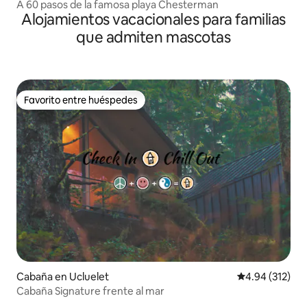
A 60 pasos de la famosa playa Chesterman
Alojamientos vacacionales para familias
que admiten mascotas
Favorito entre huéspedes
Favorito entre huéspedes
Cabaña en Ucluelet
Calificación p
4.94 (312)
Cabaña Signature frente al mar