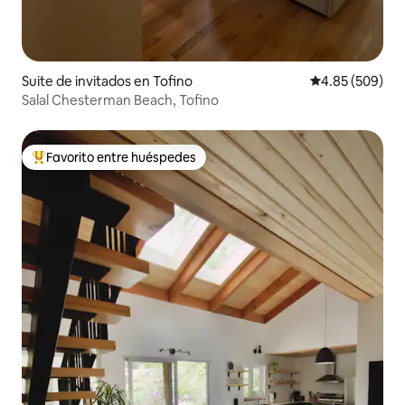
Suite de invitados en Tofino
Calificación pr
4.85 (509)
Salal Chesterman Beach, Tofino
Favorito entre huéspedes
Favorito entre huéspedes preferido