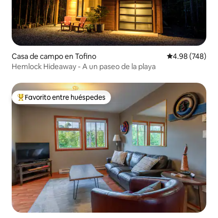
Casa de campo en Tofino
Calificación pr
4.98 (748)
Hemlock Hideaway - A un paseo de la playa
Favorito entre huéspedes
Favorito entre huéspedes preferido