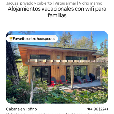
Jacuzzi privado y cubierto | Vistas al mar | Vidrio marino
Alojamientos vacacionales con wifi para
familias
Favorito entre huéspedes
Favorito entre huéspedes preferido
Cabaña en Tofino
Calificación pr
4.96 (224)