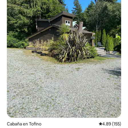
Cabaña en Tofino
Calificación p
4.89 (155)