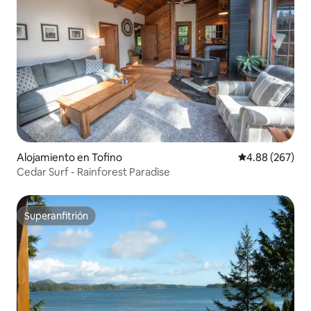
Alojamiento en Tofino
Calificación pr
4.88 (267)
Cedar Surf - Rainforest Paradise
Superanfitrión
Superanfitrión