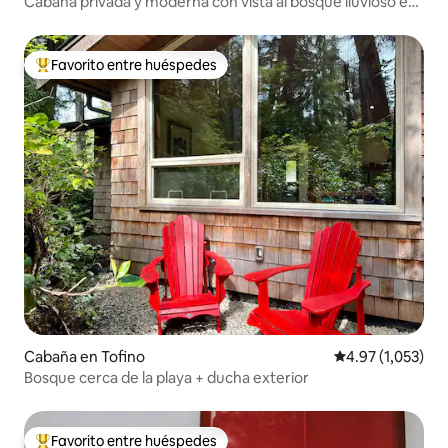
Cabaña privada y moderna con vista al bosque lluvioso en
Jensen Bay
Favorito entre huéspedes
Favorito entre huéspedes preferido
Cabaña en Tofino
Calificación pro
4.97 (1,053)
Bosque cerca de la playa + ducha exterior
Favorito entre huéspedes