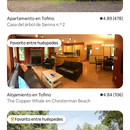
Apartamento en Tofino
Calificación pr
4.89 (478)
Casa del árbol de Sienna n.º 2
Favorito entre huéspedes
Favorito entre huéspedes
Alojamiento en Tofino
Calificación pr
4.84 (106)
The Copper Whale en Chesterman Beach
Favorito entre huéspedes
Favorito entre huéspedes preferido