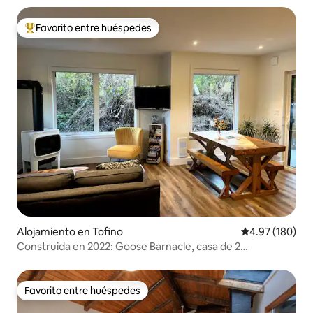
Favorito entre huéspedes
Favorito entre huéspedes preferido
Alojamiento en Tofino
Calificación pr
4.97 (180)
Construida en 2022: Goose Barnacle, casa de 2
dormitorios
Favorito entre huéspedes
Favorito entre huéspedes