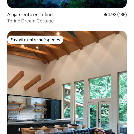
Alojamiento en Tofino
Calificación p
4.93 (135)
Tofino Dream Cottage
Favorito entre huéspedes
Favorito entre huéspedes