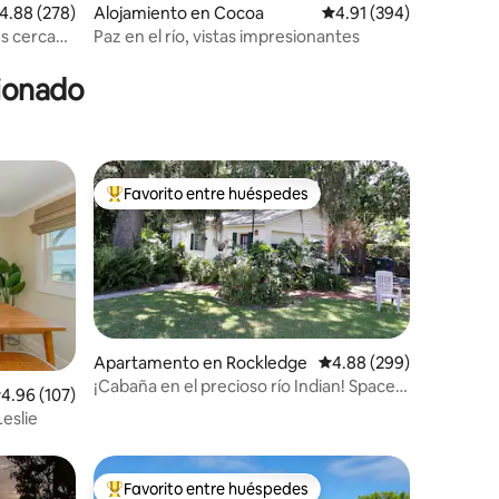
alificación promedio: 4.88 de 5, 278 reseñas
4.88 (278)
Alojamiento en Cocoa
Calificación promedio: 
4.91 (394)
s cerca
Paz en el río, vistas impresionantes
eros
cionado
Favorito entre huéspedes
Favorito entre huéspedes preferido
Apartamento en Rockledge
Calificación promedio: 
4.88 (299)
¡Cabaña en el precioso río Indian! Space
alificación promedio: 4.96 de 5, 107 reseñas
4.96 (107)
Coast, FL
Leslie
Favorito entre huéspedes
rido
Favorito entre huéspedes preferido