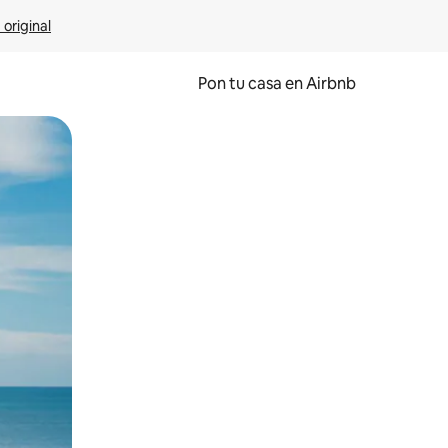
 original
Pon tu casa en Airbnb
o o desliza el dedo.