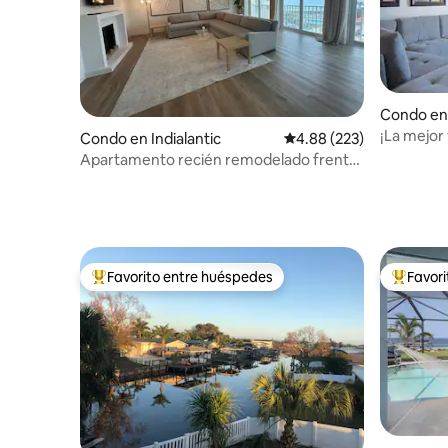
Condo en
¡La mejor
Condo en Indialantic
Calificación promedio: 
4.88 (223)
recién re
Apartamento recién remodelado frente
a la playa con piscina.
Favorito entre huéspedes
Favor
Favorito entre huéspedes preferido
Favorito