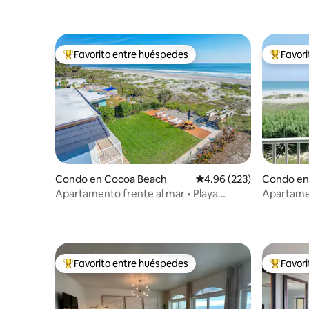
Favorito entre huéspedes
Favor
Favorito entre huéspedes preferido
Favorito
Condo en Cocoa Beach
Calificación promedio: 
4.96 (223)
Condo en
Apartamento frente al mar • Playa
Apartamen
privada • Vistas al cohete
panorámi
Favorito entre huéspedes
Favor
Favorito entre huéspedes preferido
Favorito