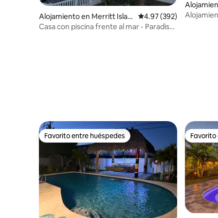
Alojamien
d
Alojamien
Alojamiento en Merritt Islan
Calificación promedio: 
4.97 (392)
muelle pr
d
Casa con piscina frente al mar - Paradise
Palms
Favorito entre huéspedes
Favorito
Favorito entre huéspedes
Favorito