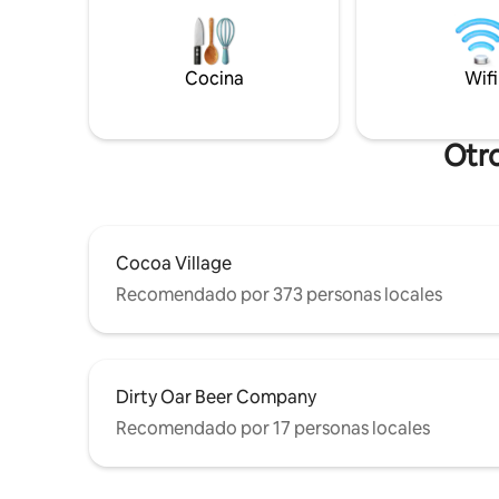
permiten niños ni 5 ot
un muelle privado: esta casa está
propiedad Ubicación céntrica: a 5 mi
diseñada para la relajación. En el interior,
de Cocoa 
disfrute del encanto vintage con una
Village y 
Cocina
Wifi
romántica suite King de inspiración
Cerca de l
francesa, a poca distancia en auto de
potencial
Cocoa Beach y de las principales
atracciones de Space Coast.
Otro
Cocoa Village
Recomendado por 373 personas locales
Dirty Oar Beer Company
Recomendado por 17 personas locales