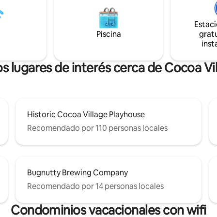
ras unidades en la
para disfrutar de los hermosos 
llas
noches de Florida. A cinco minutos de la
Beach, a 1,5 millas de Cocoa
Estac
playa, del Centro Espacial de l
cerca de restaurantes y tiendas
Piscina
gratu
de Cabo Cañaveral, y a 45 minu
as carreteras principales,
inst
Orlando/Disney. Más de 10 res
 de ruido
en un radio de 1 milla
s lugares de interés cerca de Cocoa Vi
Historic Cocoa Village Playhouse
Recomendado por 110 personas locales
Bugnutty Brewing Company
Recomendado por 14 personas locales
Condominios vacacionales con wifi