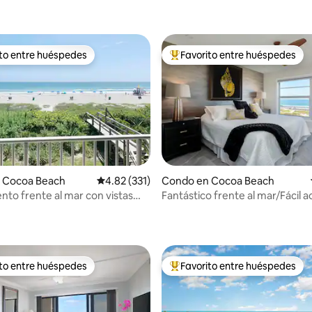
ito entre huéspedes
Favorito entre huéspedes
 entre huéspedes preferido
Favorito entre huéspedes prefe
4.96 de 5, 223 reseñas
 Cocoa Beach
Calificación promedio: 4.82 de 5, 331 reseñas
4.82 (331)
Condo en Cocoa Beach
to frente al mar con vistas
Fantástico frente al mar/Fácil a
cas
playa y a la piscina
ito entre huéspedes
Favorito entre huéspedes
 entre huéspedes preferido
Favorito entre huéspedes prefe