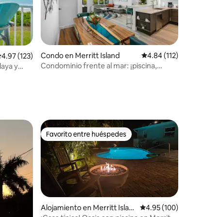
Condo en Merritt Island
Calificación promedio: 
4.84 (112)
alificación promedio: 4.97 de 5, 123 reseñas
4.97 (123)
Condominio frente al mar: ¡piscina,
laya y
jacuzzi y vistas al agua!
Favorito entre huéspedes
rido
Favorito entre huéspedes
Alojamiento en Merritt Islan
Calificación promedio: 
4.95 (100)
d