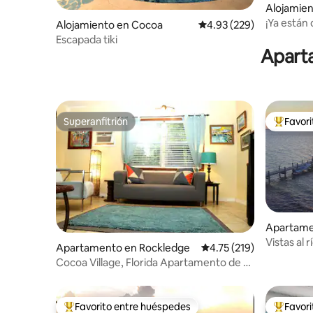
Alojamien
d
¡Ya están 
Alojamiento en Cocoa
Calificación promedio: 
4.93 (229)
especiale
Escapada tiki
Aparta
Superanfitrión
Favor
Superanfitrión
Favorito
Apartame
Vistas al r
Apartamento en Rockledge
Calificación promedio: 
4.75 (219)
Cocoa Village, Florida Apartamento de 2
dormitorios y 1 baño
Favorito entre huéspedes
Favor
Favorito entre huéspedes preferido
Favorito