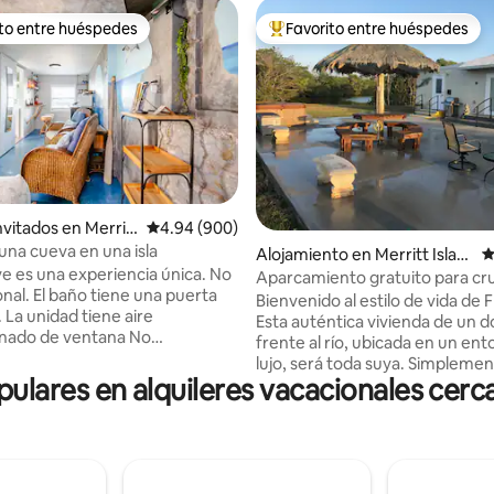
ito entre huéspedes
Favorito entre huéspedes
 entre huéspedes preferido
Favorito entre huéspedes prefe
nvitados en Merrit
Calificación promedio: 4.94 de 5, 900 reseñas
4.94 (900)
 una cueva en una isla
4.98 de 5, 237 reseñas
Alojamiento en Merritt Islan
C
ve es una experiencia única. No
d
Aparcamiento gratuito para cr
onal. El baño tiene una puerta
River House Merritt Island, Flor
Bienvenido al estilo de vida de F
ire
Esta auténtica vivienda de un d
nado de ventana No
frente al río, ubicada en un en
ado para personas mayores o
lujo, será toda suya. Simpleme
on limitaciones Espacio
lares en alquileres vacacionales cerca
estacione el auto a pocos metro
puerta principal y empiece a dis
rasera de una casa de 2 pisos
clima de Florida. Pesca en kaya
a en la década de 1930. Ideal
muelle, bienvenido a traer tu b
persona o una pareja. (No
terraza extragrande cuenta co
o para estancias No se
mesa tiki y una bañera de hidr