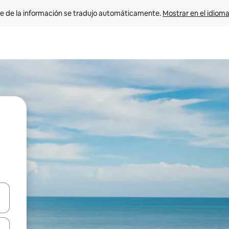
e de la información se tradujo automáticamente. 
Mostrar en el idioma
n las teclas de flecha hacia arriba y hacia abajo o explora con el tact