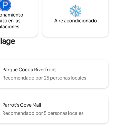
días y
Florida.☀️ Ubicado cerca de la SR 528
para un acceso rápido al Centro Espacial
ionamiento
a NASA y
Kennedy, Puerto Cañaveral, atracciones
ito en las
Aire acondicionado
tos de
locales y las costas arenosas de Cocoa
alaciones
taurantes
Beach. ¡Perfecto para familias y amantes
del espacio por igual!
llage
Parque Cocoa Riverfront
Recomendado por 25 personas locales
Parrot's Cove Mall
Recomendado por 5 personas locales