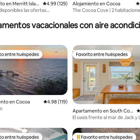
to en Merritt Islan
Calificación promedio: 4.99 de 5, 129 reseñas
4.99 (129)
Alojamiento en Cocoa
C
disponibles las ofertas
The Cocoa Cove | 2 habitacione
4.93 de 5, 229 reseñas
s de primavera!
de la playa y del puerto de cruc
mentos vacacionales con aire acondi
ito entre huéspedes
Favorito entre huéspedes
 entre huéspedes preferido
Favorito entre huéspedes
nto en Cocoa
Calificación promedio: 4.98 de 5, 119 reseñas
4.98 (119)
ío
4.75 de 5, 219 reseñas
Apartamento en South Coc
C
oa Beach
El oasis frente al mar de Jack y 
ito entre huéspedes
Favorito entre huéspedes
 entre huéspedes preferido
Favorito entre huéspedes prefe