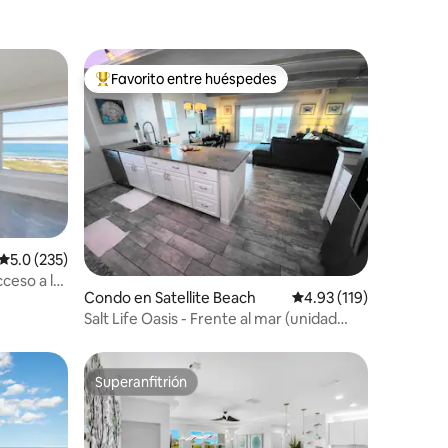
Favorito entre huéspedes
rido
Favorito entre huéspedes preferido
Calificación promedio: 5.0 de 5, 235 reseñas
5.0 (235)
cceso a la
Condo en Satellite Beach
Calificación promedio: 
4.93 (119)
Salt Life Oasis - Frente al mar (unidad
final)
Superanfitrión
rido
Superanfitrión