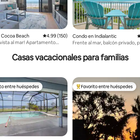
 Cocoa Beach
Calificación promedio: 4.99 de 5, 150 reseñas
4.99 (150)
Condo en Indialantic
C
 vista al mar! Apartamento
Frente al mar, balcón privado, p
4.88 de 5, 223 reseñas
formado con piscina
piscina climatizada
Casas vacacionales para familias
ito entre huéspedes
Favorito entre huéspedes
 entre huéspedes preferido
Favorito entre huéspedes prefe