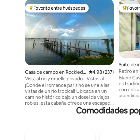
Favorito entre huéspedes
Favor
Favorito entre huéspedes preferido
Favorito
Suite de i
t Island
Retiro en
Casa de campo en Rockledg
Calificación promedio: 
4.98 (237)
Island Ca
e
Vista al río y muelle privado - Vistas al
es tradici
lanzamiento de cohetes
¡Donde el romance parisino se une a las
corrediza. La unidad tiene a
vistas de un río tropical! Ubicada en un
acondicio
camino histórico bajo un dosel de viejos
recomend
robles, esta cabaña ofrece una escapada
huéspedes c
Comodidades popu
tranquila. Lanza el sedal para un día de
pequeño Cama queen Unidad privada en
pesca, observa los emocionantes
la parte t
lanzamientos de cohetes espaciales,
construid
contempla a los delfines que pasan o
para una 
toma un café mientras disfrutas de las
recomendad
majestuosas vistas del amanecer desde