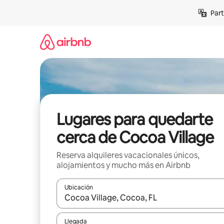
Omite
Part
el
contenido
Lugares para quedarte
cerca de Cocoa Village
Reserva alquileres vacacionales únicos,
alojamientos y mucho más en Airbnb
Ubicación
Cuando los resultados estén disponibles, navega co
Llegada