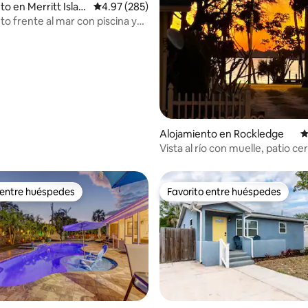
to en Merritt Islan
Calificación promedio: 4.97 de 5, 285 reseñas
4.97 (285)
to frente al mar con piscina y
4.97 de 5, 392 reseñas
ivado
Alojamiento en Rockledge
C
Vista al río con muelle, patio cer
mascotas se hospedan gratis!
 entre huéspedes
Favorito entre huéspedes
 entre huéspedes
Favorito entre huéspedes