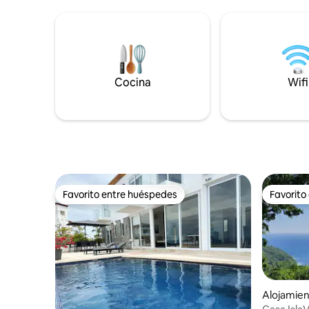
auto muy recomendable, 2 lugares de
fraccionam
estacionamiento disponibles. Casa club
cuadras c
con una gran piscina, sauna y gimnasio.
Limpieza incluida, servicio de cocina
disponible a pedido. Seguridad las 24
horas. Sendero para correr/caminar
Cocina
Wifi
disponible a través de Brisas, con vistas a
la bahía de Acapulco.
Favorito entre huéspedes
Favorito
Favorito entre huéspedes
Favorito
Alojamien