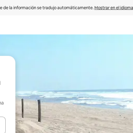
e de la información se tradujo automáticamente. 
Mostrar en el idioma
na
n las teclas de flecha hacia arriba y hacia abajo o explora con el tact