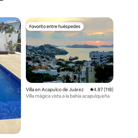
Favorito entre huéspedes
Favorito entre huéspedes
Villa en Acapulco de Juárez
Calificación promedio: 
4.87 (118)
Villa mágica vista a la bahía acapulqueña