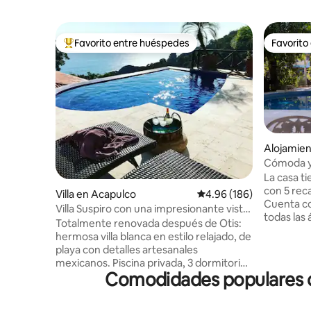
Favorito entre huéspedes
Favorito
Favorito entre huéspedes preferido
Favorito
Alojamien
Cómoda y 
dela Dian
La casa t
con 5 rec
Villa en Acapulco
Calificación promedio: 
4.96 (186)
Cuenta co
Villa Suspiro con una impresionante vista
todas las
del Pacífico
Totalmente renovada después de Otis:
mesas de 
hermosa villa blanca en estilo relajado, de
hermosa p
playa con detalles artesanales
con asolea
mexicanos. Piscina privada, 3 dormitorios
no es com
Comodidades populares de
con aire acondicionado, 2 estudios, sala
esparcimi
de estar y comedor, todos con vistas
cerrados
completas al océano Pacífico. Llegada en
con personal de