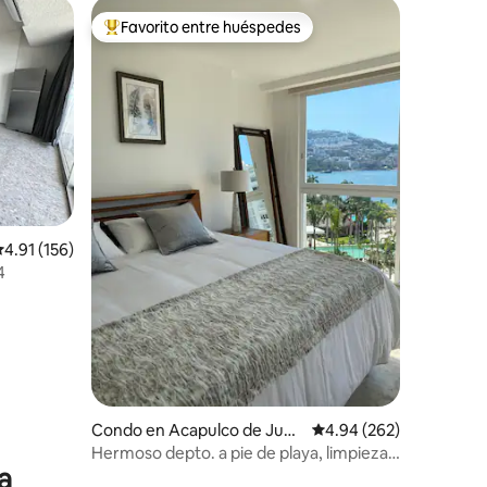
Favorito entre huéspedes
Favorito entre huéspedes preferido
alificación promedio: 4.91 de 5, 156 reseñas
4.91 (156)
4
Condo en Acapulco de Juár
Calificación promedio: 
4.94 (262)
ez
Hermoso depto. a pie de playa, limpieza
a
diaria