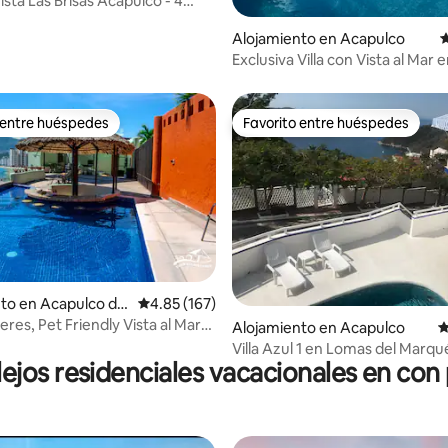
ista Las Brisas Acapulco - 4
4.85 de 5, 137 reseñas
Alojamiento en Acapulco
C
Exclusiva Villa con Vista al Mar 
Diamante
 entre huéspedes
Favorito entre huéspedes
 entre huéspedes
Favorito entre huéspedes
to en Acapulco de
Calificación promedio: 4.85 de 5, 167 reseñas
4.85 (167)
res, Pet Friendly Vista al Mar
 4.8 de 5, 127 reseñas
Alojamiento en Acapulco
C
Villa Azul 1 en Lomas del Marqu
jos residenciales vacacionales en con 
Diamante