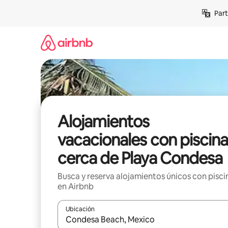
Omite
Part
el
contenido
Alojamientos
vacacionales con piscina
cerca de Playa Condesa
Busca y reserva alojamientos únicos con pisci
en Airbnb
Ubicación
Cuando los resultados estén disponibles, navega co