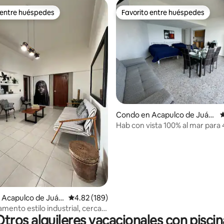
 entre huéspedes
Favorito entre huéspedes
 entre huéspedes
Favorito entre huéspedes
4.89 de 5, 163 reseñas
Condo en Acapulco de Juáre
C
z
Hab con vista 100% al mar para 
 Acapulco de Juár
Calificación promedio: 4.82 de 5, 189 reseñas
4.82 (189)
mento estilo industrial, cerca
Otros alquileres vacacionales con piscin
a