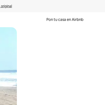
 original
Pon tu casa en Airbnb
o o desliza el dedo.