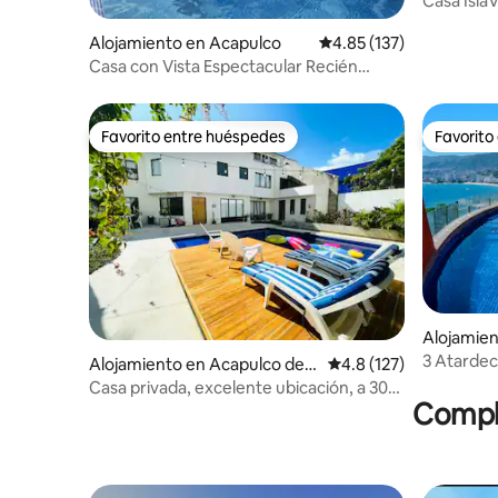
Casa IslaV
Cuartos
Alojamiento en Acapulco
Calificación promedio: 
4.85 (137)
Casa con Vista Espectacular Recién
remodelada
Favorito entre huéspedes
Favorito
Favorito entre huéspedes
Favorito
Alojamien
Juárez
3 Atardece
Alojamiento en Acapulco de J
Calificación promedio:
4.8 (127)
en Brisas
uárez
Casa privada, excelente ubicación, a 30
Comple
mts playa