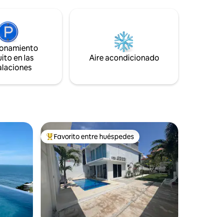
nadar o disfrutar del encanto de la
cación es
hospitalidad acapulqueña. Cuentas con
a - UN
restaurantes, bares y supermercados
ESPEDES
cercanos sin necesidad de utilizar el auto.
BILIDAD-
ionamiento
ito en las
Aire acondicionado
alaciones
Favorito entre huéspedes
Favorito entre huéspedes preferido