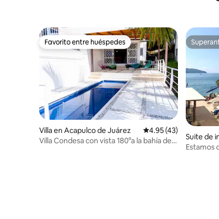
Favorito entre huéspedes
Superanf
Favorito entre huéspedes
Superanf
Villa en Acapulco de Juárez
Calificación promedio:
4.95 (43)
Suite de 
Villa Condesa con vista 180°a la bahía de
co
Estamos d
Acapulco