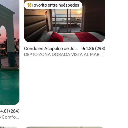
Favorito entre huéspedes
Favorito entre huéspedes preferido
Condo en Acapulco de Juár
Calificación promedio: 
4.86 (293)
ez
DEPTO ZONA DORADA VISTA AL MAR, A
PASOS DE PLAYA.
alificación promedio: 4.81 de 5, 264 reseñas
4.81 (264)
jo Comfort