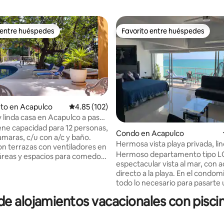
 entre huéspedes
Favorito entre huéspedes
 entre huéspedes
Favorito entre huéspedes
to en Acapulco
Calificación promedio: 4.85 de 5, 102 reseñas
4.85 (102)
linda casa en Acapulco a pasos
a
iene capacidad para 12 personas,
Condo en Acapulco
amaras, c/u con a/c y baño.
4.96 de 5, 186 reseñas
Hermosa vista playa privada, li
n terrazas con ventiladores en
CONDESA*
Hermoso departamento tipo L
 áreas y espacios para comedor,
espectacular vista al mar, con 
juegos y sala. Tiene una
directo a la playa. En el condom
iscina que la rodea una terraza
todo lo necesario para pasarte 
deras y una palapa, la piscina
de descanso espectaculares, c
partida. Grandes áreas de
 alojamientos vacacionales con pisci
alberca, playa, estacionamiento
ento, amplio estacionamiento
wifi, OXXO, VIPS. El ambiente es
 e independientes. Contamos
y casual. Para los que desean sal
 servicio. Ubicada en el