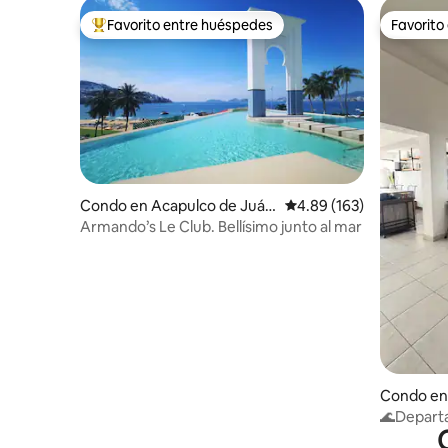
Favorito entre huéspedes
Favorito
Favorito entre huéspedes preferido
Favorito
Condo en Acapulco de Juár
Calificación promedio: 
4.89 (163)
ez
Armando’s Le Club. Bellísimo junto al mar
Condo en
ez
🌊Departa
de la play