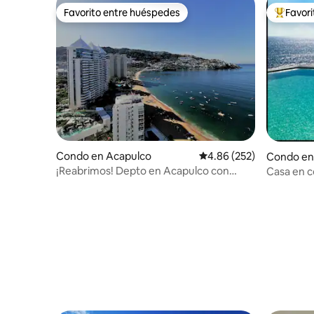
Favorito entre huéspedes
Favor
Favorito entre huéspedes
Favorito
Condo en Acapulco
Calificación promedio: 
4.86 (252)
Condo en
ez
¡Reabrimos! Depto en Acapulco con
Casa en c
Alberca y Playa
y piscina 