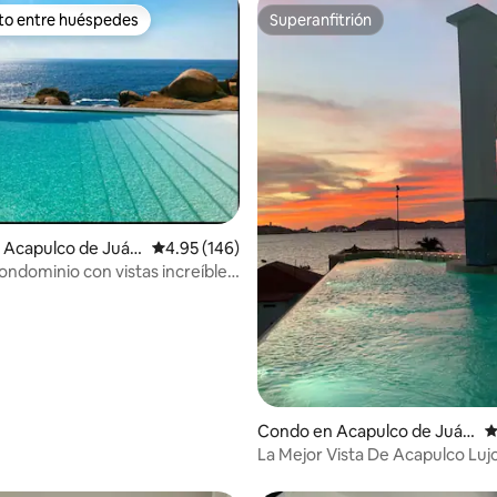
ito entre huéspedes
Superanfitrión
 entre huéspedes preferido
Superanfitrión
4.86 de 5, 252 reseñas
 Acapulco de Juár
Calificación promedio: 4.95 de 5, 146 reseñas
4.95 (146)
ondominio con vistas increíbles
privada
Condo en Acapulco de Juár
C
ez
La Mejor Vista De Acapulco Lu
y Mas