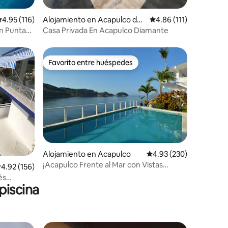
alificación promedio: 4.95 de 5, 116 reseñas
4.95 (116)
Alojamiento en Acapulco de
Calificación promedio:
4.86 (111)
Juárez
en Punta
Casa Privada En Acapulco Diamante
Favorito entre huéspedes
Favorito entre huéspedes
Alojamiento en Acapulco
Calificación promedio: 
4.93 (230)
¡Acapulco Frente al Mar con Vistas
alificación promedio: 4.92 de 5, 156 reseñas
4.92 (156)
Espectaculares!
és
piscina