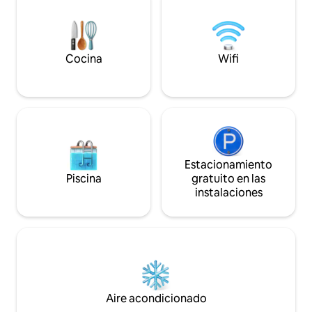
oportunidades y ofertas. ¡Seréis los
de la piscina con terraza. C
únicos huéspedes en la gran propiedad
aquí promete tran
con una villa entera solo para vosotros!
inolvidables. ¡Resé
Estamos abiertos los 7 días de la semana,
mejor escapada!
los 365 días del año. ¡Te damos la
Cocina
Wifi
bienvenida a Istria, Croacia!
Estacionamiento
Piscina
gratuito en las
instalaciones
Aire acondicionado