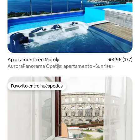
Apartamento en Matulji
Calificación p
4.96 (177)
AuroraPanorama Opatija: apartamento «Sunrise»
Favorito entre huéspedes
Favorito entre huéspedes