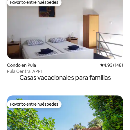
Favorito entre huéspedes
Favorito entre huéspedes
Condo en Pula
Calificación pr
4.93 (148)
Pula Central APP1
Casas vacacionales para familias
Favorito entre huéspedes
Favorito entre huéspedes