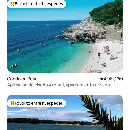
Favorito entre huéspedes
Favorito entre huéspedes preferido
Condo en Pula
Calificación pr
4.98 (126)
Aplicación de diseño Arena 1, aparcamiento privado
GRATUITO, terraza
Favorito entre huéspedes
Favorito entre huéspedes preferido