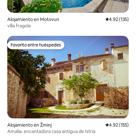
Alojamiento en Motovun
Calificación p
4.92 (135)
villa fragola
Favorito entre huéspedes
Favorito entre huéspedes
Alojamiento en Žminj
Calificación p
4.92 (155)
Amalia: encantadora casa antigua de Istria