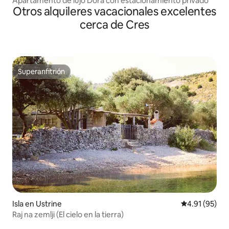
Apartamento de lujo Dora con estacionamiento privado
Otros alquileres vacacionales excelentes
cerca de Cres
Superanfitrión
Superanfitrión
Isla en Ustrine
Calificación 
4.91 (95)
Raj na zemlji (El cielo en la tierra)