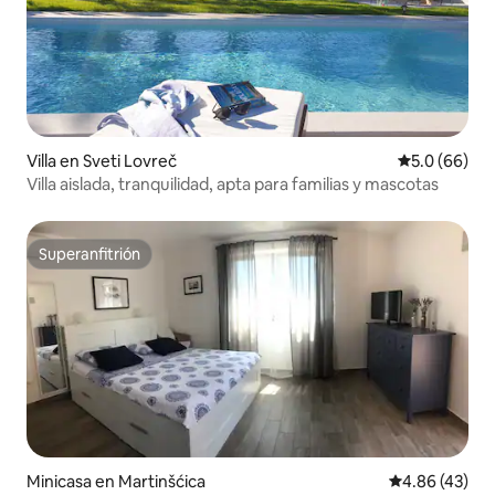
Villa en Sveti Lovreč
Calificación
5.0 (66)
Villa aislada, tranquilidad, apta para familias y mascotas
Superanfitrión
Superanfitrión
Minicasa en Martinšćica
Calificación 
4.86 (43)