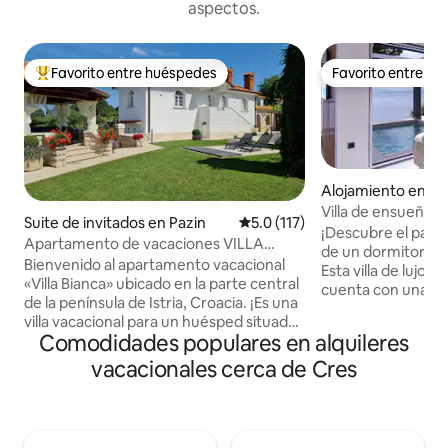
aspectos.
Favorito entre huéspedes
Favorito entre h
Favorito entre huéspedes preferido
Favorito entre h
Alojamiento en M
Villa de ensueño de
Suite de invitados en Pazin
Calificación promedio: 5.0 de 5
5.0 (117)
climatizada, jacuzz
¡Descubre el paraís
Apartamento de vacaciones VILLA
de un dormitorio 
BIANCA
Bienvenido al apartamento vacacional
Esta villa de lujo 
«Villa Bianca» ubicado en la parte central
cuenta con una pis
de la península de Istria, Croacia. ¡Es una
impresionantes vistas al 
villa vacacional para un huésped situada
una bañera de hid
Comodidades populares en alquileres
convenientemente para tus vacaciones
una barbacoa al air
en Istria! Haremos todo lo posible para
vacacionales cerca de Cres
terraza. En el inte
que tus vacaciones sean inolvidables, así
cocina totalment
que no dudes en ponerte en contacto
acogedora sala de 
con nosotros personalmente para
HD de 65 pulgadas
obtener precios especiales,
dormitorio con acc