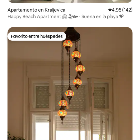
Apartamento en Kraljevica
Calificación p
4.95 (142)
Happy Beach Apartment 🤗 🏖🏡 - Sueña en la playa 💝
Favorito entre huéspedes
Favorito entre huéspedes