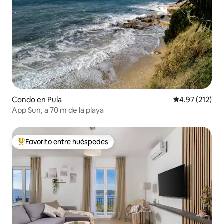
Condo en Pula
Calificación p
4.97 (212)
App Sun, a 70 m de la playa
Favorito entre huéspedes
Favorito entre huéspedes preferido