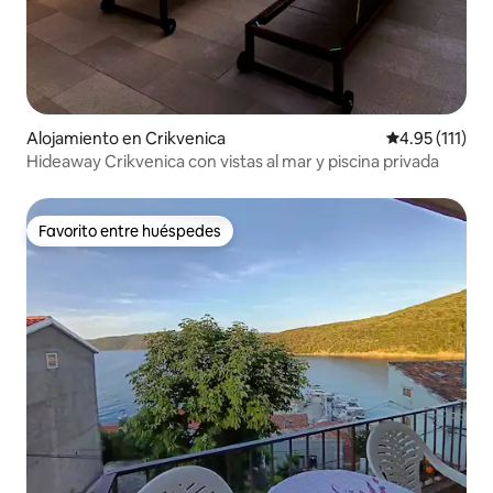
Alojamiento en Crikvenica
Calificación p
4.95 (111)
Hideaway Crikvenica con vistas al mar y piscina privada
Favorito entre huéspedes
Favorito entre huéspedes