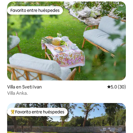
Favorito entre huéspedes
Favorito entre huéspedes
Villa en Sveti Ivan
Calificación
5.0 (30)
Villa Anka.
Favorito entre huéspedes
Favorito entre huéspedes preferido