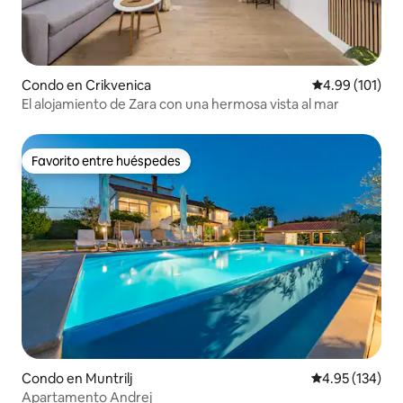
Condo en Crikvenica
Calificación p
4.99 (101)
El alojamiento de Zara con una hermosa vista al mar
Favorito entre huéspedes
Favorito entre huéspedes
Condo en Muntrilj
Calificación p
4.95 (134)
Apartamento Andrej