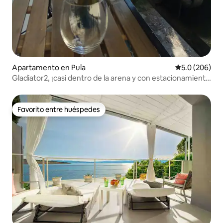
Apartamento en Pula
Calificación p
5.0 (206)
Gladiator2, ¡casi dentro de la arena y con estacionamiento
gratuito!
Favorito entre huéspedes
Favorito entre huéspedes