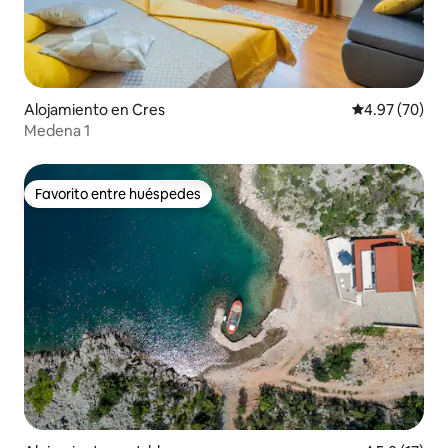
Alojamiento en Cres
Calificación p
4.97 (70)
Medena 1
Favorito entre huéspedes
Favorito entre huéspedes