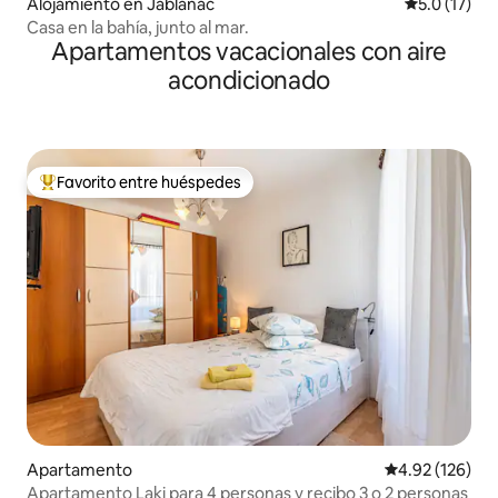
Alojamiento en Jablanac
Calificación
5.0 (17)
Casa en la bahía, junto al mar.
Apartamentos vacacionales con aire
acondicionado
Favorito entre huéspedes
Favorito entre huéspedes preferido
Apartamento
Calificación p
4.92 (126)
Apartamento Laki para 4 personas y recibo 3 o 2 personas