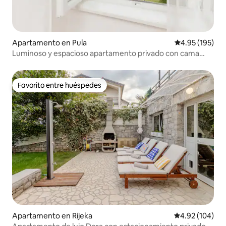
Apartamento en Pula
Calificación p
4.95 (195)
Luminoso y espacioso apartamento privado con cama
doble.
Favorito entre huéspedes
Favorito entre huéspedes
Apartamento en Rijeka
Calificación pr
4.92 (104)