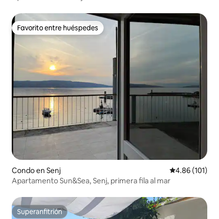
Favorito entre huéspedes
Favorito entre huéspedes
Condo en Senj
Calificación p
4.86 (101)
Apartamento Sun&Sea, Senj, primera fila al mar
Superanfitrión
Superanfitrión