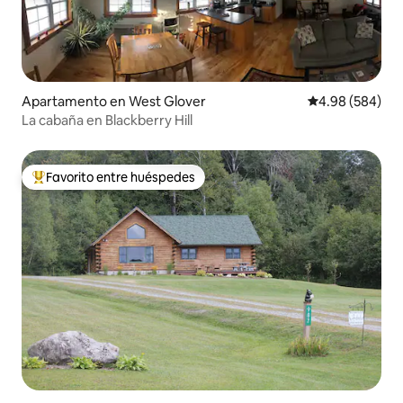
Apartamento en West Glover
Calificación pr
4.98 (584)
La cabaña en Blackberry Hill
Favorito entre huéspedes
Favorito entre huéspedes preferido