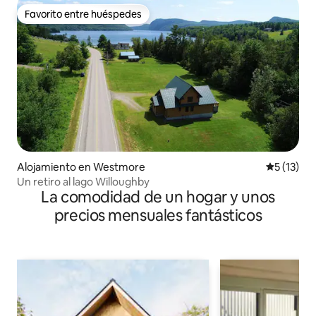
Favorito entre huéspedes
Favorito entre huéspedes
Alojamiento en Westmore
Calificaci
5 (13)
Un retiro al lago Willoughby
La comodidad de un hogar y unos
precios mensuales fantásticos