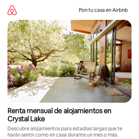
Omite
el
Pon tu casa en Airbnb
contenido
Renta mensual de alojamientos en
Crystal Lake
Descubre alojamientos para estadías largas que te
harán sentir como en casa durante un mes o más.