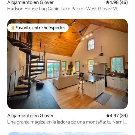
Alojamiento en Glover
Calificación p
4.98 (46)
Hudson House Log Cabin Lake Parker West Glover Vt
Favorito entre huéspedes
Favorito entre huéspedes preferido
Alojamiento en Glover
Calificación p
4.97 (39)
Una granja mágica en la ladera de una montaña: tu Narnia
personal