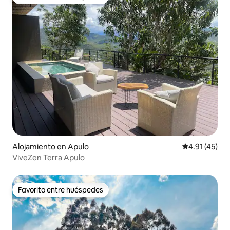
Favorito entre huéspedes
Alojamiento en Apulo
Calificación 
4.91 (45)
ViveZen Terra Apulo
Favorito entre huéspedes
Favorito entre huéspedes