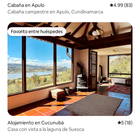
Cabaña en Apulo
Calificación p
4.99 (83)
Cabaña campestre en Apulo, Cundinamarca
Favorito entre huéspedes
Favorito entre huéspedes
Alojamiento en Cucunubá
Calificaci
5 (18)
Casa con vista a la laguna de Suesca