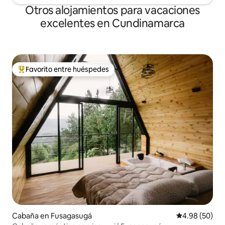
Otros alojamientos para vacaciones
excelentes en Cundinamarca
Favorito entre huéspedes
Favorito entre huéspedes preferido
Cabaña en Fusagasugá
Calificación p
4.98 (50)