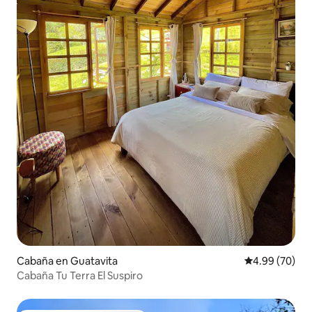
Cabaña en Guatavita
Calificación p
4.99 (70)
Cabaña Tu Terra El Suspiro