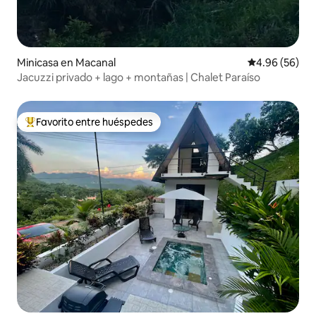
Minicasa en Macanal
Calificación p
4.96 (56)
Jacuzzi privado + lago + montañas | Chalet Paraíso
Favorito entre huéspedes
Favorito entre huéspedes preferido