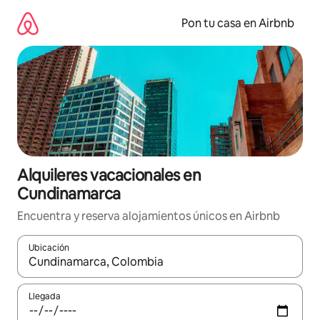
Omite
el
Pon tu casa en Airbnb
contenido
Alquileres vacacionales en
Cundinamarca
Encuentra y reserva alojamientos únicos en Airbnb
Ubicación
Cuando los resultados estén disponibles, navega con las teclas d
Llegada