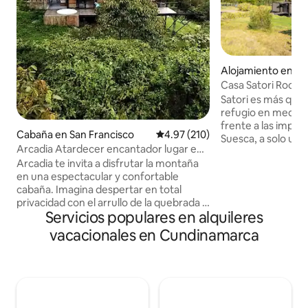
Alojamiento en S
Casa Satori Roca
Satori es más que 
refugio en medio d
frente a las impo
Cabaña en San Francisco
Calificación promedio: 4.97 de 5
4.97 (210)
Suesca, a solo una 
Arcadia Atardecer encantador lugar en
espacio diseñado 
naturaleza
Arcadia te invita a disfrutar la montaña
ruido y reconectar c
en una espectacular y confortable
Satori, el silencio, 
cabaña. Imagina despertar en total
del lugar invitan a 
privacidad con el arrullo de la quebrada y
más profundo y h
Servicios populares en alquileres
el canto de las aves dentro de un bosque
presente. La casa combina confort,
que puedes caminar hacia la cascada
diseño y calidez,
vacacionales en Cundinamarca
privada. Equipada con lo que necesitas
íntimo y acogedor,
como luz solar, conexión wifi, cocina
descansar como pa
completa, sala, comedor, cama king,
jacuzzi, circulo de fuego, y malla
catamarán. A una hora de Bogotá,
podrás encontrar este refugio de