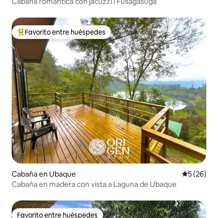
Cabaña romántica con jacuzzi | Fusagasugá
Favorito entre huéspedes
Favorito entre huéspedes preferido
Cabaña en Ubaque
Calificaci
5 (26)
Cabaña en madera con vista a Laguna de Ubaque
Favorito entre huéspedes