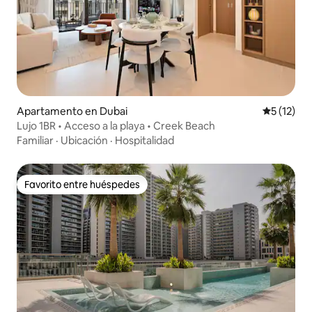
Apartamento en Dubai
Calificaci
5 (12)
Lujo 1BR • Acceso a la playa • Creek Beach
Familiar
·
Ubicación
·
Hospitalidad
Favorito entre huéspedes
Favorito entre huéspedes