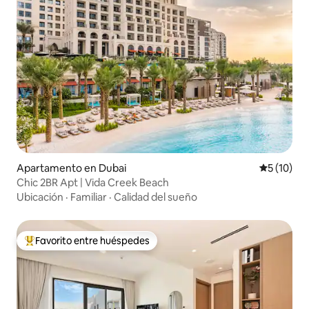
Apartamento en Dubai
Calificaci
5 (10)
Chic 2BR Apt | Vida Creek Beach
Ubicación
·
Familiar
·
Calidad del sueño
Favorito entre huéspedes
Favorito entre huéspedes preferido