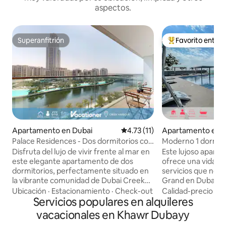
aspectos.
Superanfitrión
Favorito entre
Superanfitrión
Favorito entre hu
Apartamento en Dubai
Calificación promedio: 4.73 de 
4.73 (11)
Apartamento en 
Palace Residences - Dos dormitorios con
Moderno 1 dormito
vistas al arroyo
vistas increíbles, p
Disfruta del lujo de vivir frente al mar en
Este lujoso apart
este elegante apartamento de dos
ofrece una vida c
dormitorios, perfectamente situado en
servicios que nece
la vibrante comunidad de Dubai Creek
Grand en Dubai C
Harbour. Disfruta de las encantadoras
zona increíble de Dubái. Di
Ubicación
·
Estacionamiento
·
Check-out
Calidad-precio
·
Ub
vistas del horizonte de la ciudad y la
Servicios populares en alquileres
acceso gratuito a 
comunidad circundante, todo desde la
con vistas, gimna
vacacionales en Khawr Dubayy
comodidad de tu elegante refugio.
gratuito. ¡El saló