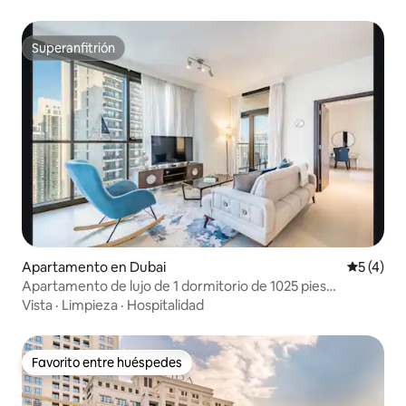
Superanfitrión
Superanfitrión
Apartamento en Dubai
Calificac
5 (4)
Apartamento de lujo de 1 dormitorio de 1025 pies
cuadrados en el piso 29
Vista
·
Limpieza
·
Hospitalidad
Favorito entre huéspedes
Favorito entre huéspedes