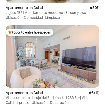
Apartamento en Dubai
Calificac
5 (6)
Lujoso 1BR | Apartamento moderno | Balcón y piscina
Ubicación
·
Comodidad
·
Limpieza
Favorito entre huéspedes
Favorito entre huéspedes preferido
Apartamento en Dubai
Calificaci
5 (11)
Vista completa de lujo del Burj Khalifa | 2BR Burj Vista
Calidad-precio
·
Ubicación
·
Decoración