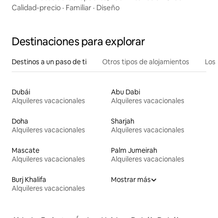
Harbour|Piscina
Calidad-precio
·
Familiar
·
Diseño
Destinaciones para explorar
Destinos a un paso de ti
Otros tipos de alojamientos
Los 
Dubái
Abu Dabi
Alquileres vacacionales
Alquileres vacacionales
Doha
Sharjah
Alquileres vacacionales
Alquileres vacacionales
Mascate
Palm Jumeirah
Alquileres vacacionales
Alquileres vacacionales
Burj Khalifa
Mostrar más
Alquileres vacacionales