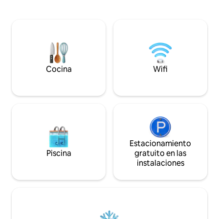
Ubicado en una ubicación privilegiada,
y TV HD con Prim
los huéspedes tienen acceso a una
para ti! El balcón abre una VISTA
variedad de servicios de primera calidad,
INCREÍBLE. ¡El ap
que incluyen paseos panorámicos,
TOTALMENTE EQUI
parques exuberantes y tiendas,
que podrías neces
restaurantes y cafés. Te espera una
encantados de pro
estancia inolvidable en este espacio
necesites durante 
excepcional.
Cocina
Wifi
Estacionamiento
Piscina
gratuito en las
instalaciones