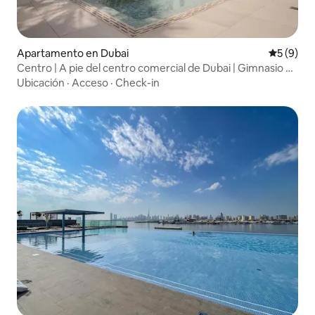
Apartamento en Dubai
Calificac
5 (9)
Centro | A pie del centro comercial de Dubai | Gimnasio y
piscina
Ubicación
·
Acceso
·
Check-in