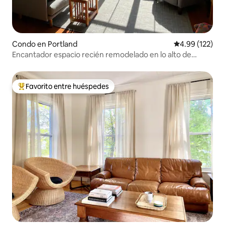
Condo en Portland
Calificación p
4.99 (122)
Encantador espacio recién remodelado en lo alto de
Munjoy Hill.
Favorito entre huéspedes
Favorito entre huéspedes preferido