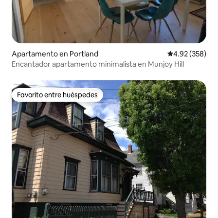
Apartamento en Portland
Calificación pr
4.92 (358)
Encantador apartamento minimalista en Munjoy Hill
Favorito entre huéspedes
Favorito entre huéspedes