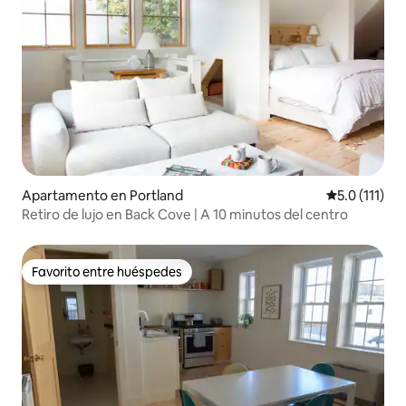
Apartamento en Portland
Calificación 
5.0 (111)
Retiro de lujo en Back Cove | A 10 minutos del centro
Favorito entre huéspedes
Favorito entre huéspedes