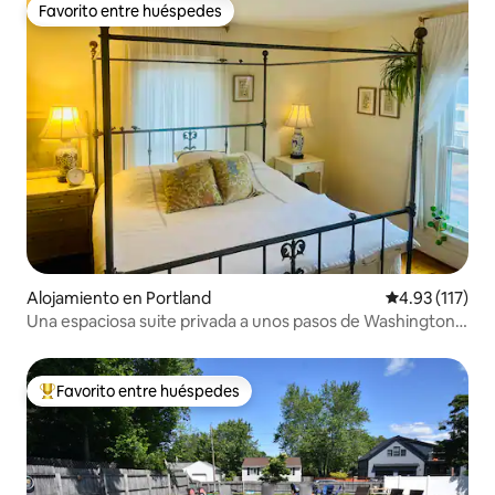
Favorito entre huéspedes
Favorito entre huéspedes
Alojamiento en Portland
Calificación p
4.93 (117)
Una espaciosa suite privada a unos pasos de Washington
Ave
Favorito entre huéspedes
Favorito entre huéspedes preferido