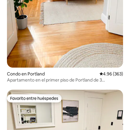
Condo en Portland
Calificación pr
4.96 (363)
Apartamento en el primer piso de Portland de 3
dormitorios y 2 baños + estacionamiento
Favorito entre huéspedes
Favorito entre huéspedes