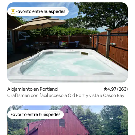
Favorito entre huéspedes
Favorito entre huéspedes preferido
Alojamiento en Portland
Calificación pr
4.97 (263)
Craftsman con fácil acceso a Old Port y vista a Casco Bay
Favorito entre huéspedes
Favorito entre huéspedes