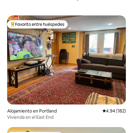
Favorito entre huéspedes
Favorito entre huéspedes preferido
Alojamiento en Portland
Calificación pr
4.94 (182)
Vivienda en el East End