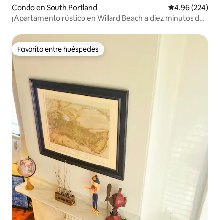
Condo en South Portland
Calificación pr
4.96 (224)
¡Apartamento rústico en Willard Beach a diez minutos del
puerto antiguo!
Favorito entre huéspedes
Favorito entre huéspedes