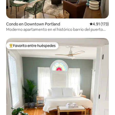
Condo en Downtown Portland
Calificación p
4.91 (173)
Moderno apartamento en el histórico barrio del puerto
viejo de Portland
Favorito entre huéspedes
Favorito entre huéspedes preferido