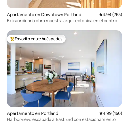
Apartamento en Downtown Portland
Calificación pr
4.94 (755)
Extraordinaria obra maestra arquitectónica en el centro
Favorito entre huéspedes
Favorito entre huéspedes preferido
Apartamento en Portland
Calificación pr
4.99 (150)
Harborview: escapada al East End con estacionamiento