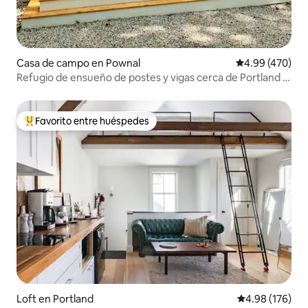
Casa de campo en Pownal
Calificación pr
4.99 (470)
Refugio de ensueño de postes y vigas cerca de Portland y
Freeport
Favorito entre huéspedes
Favorito entre huéspedes preferido
Loft en Portland
Calificación pr
4.98 (176)