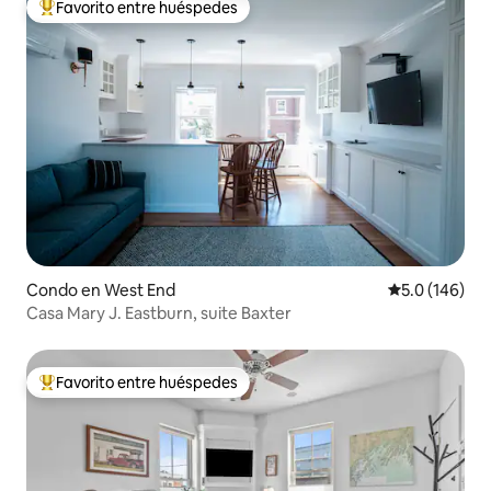
Favorito entre huéspedes
Favorito entre huéspedes preferido
Condo en West End
Calificación 
5.0 (146)
Casa Mary J. Eastburn, suite Baxter
Favorito entre huéspedes
Favorito entre huéspedes preferido