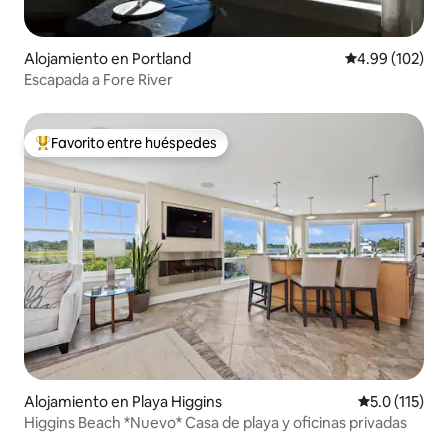
Alojamiento en Portland
Calificación pr
4.99 (102)
Escapada a Fore River
Favorito entre huéspedes
Favorito entre huéspedes preferido
Alojamiento en Playa Higgins
Calificación 
5.0 (115)
Higgins Beach *Nuevo* Casa de playa y oficinas privadas