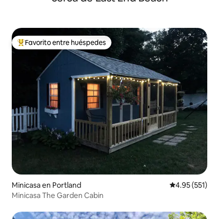
Favorito entre huéspedes
Favorito entre huéspedes preferido
Minicasa en Portland
Calificación p
4.95 (551)
Minicasa The Garden Cabin