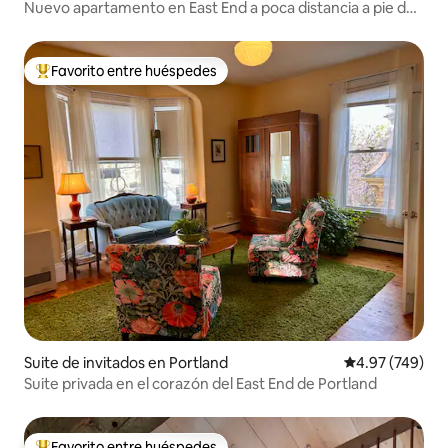
Nuevo apartamento en East End a poca distancia a pie del
centro de Portland
Favorito entre huéspedes
Favorito entre huéspedes preferido
Suite de invitados en Portland
Calificación pr
4.97 (749)
Suite privada en el corazón del East End de Portland
Favorito entre huéspedes