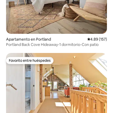
Apartamento en Portland
Calificación p
4.89 (157)
Portland Back Cove Hideaway-1 dormitorio-Con patio
Favorito entre huéspedes
Favorito entre huéspedes