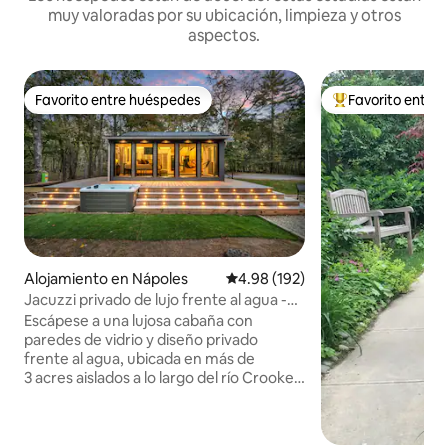
muy valoradas por su ubicación, limpieza y otros
aspectos.
Favorito entre huéspedes
Favorito entre
Favorito entre huéspedes
Favorito entre hu
Alojamiento en Nápoles
Calificación promedio: 4.98 de 5
4.98 (192)
Jacuzzi privado de lujo frente al agua -
Aislado
Escápese a una lujosa cabaña con
paredes de vidrio y diseño privado
frente al agua, ubicada en más de
3 acres aislados a lo largo del río Crooked
en Naples, Maine. El río rodea la
propiedad, lo que ofrece total
privacidad, su propia playa de arena, un