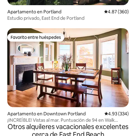
Apartamento en Portland
Calificación pr
4.87 (360)
Estudio privado, East End de Portland
Favorito entre huéspedes
Favorito entre huéspedes
Apartamento en Downtown Portland
Calificación pr
4.93 (334)
¡INCREÍBLE! Vistas al mar. Puntuación de 94 en Walk
Otros alquileres vacacionales excelentes
Score.
cerca de East End Beach