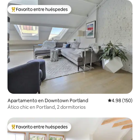
Favorito entre huéspedes
Favorito entre huéspedes preferido
Apartamento en Downtown Portland
Calificación pr
4.98 (150)
Ático chic en Portland, 2 dormitorios
Favorito entre huéspedes
Favorito entre huéspedes preferido