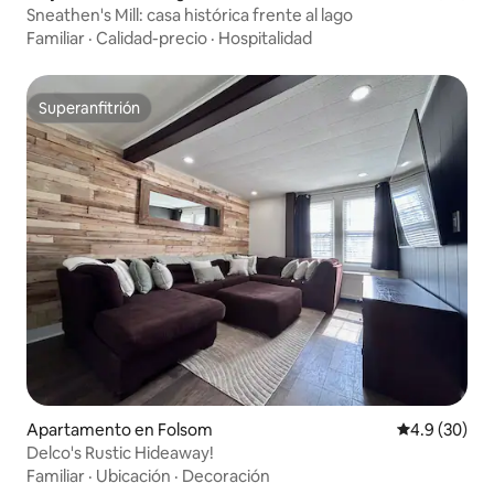
Sneathen's Mill: casa histórica frente al lago
Familiar
·
Calidad-precio
·
Hospitalidad
Superanfitrión
Superanfitrión
Apartamento en Folsom
Calificación
4.9 (30)
Delco's Rustic Hideaway!
Familiar
·
Ubicación
·
Decoración