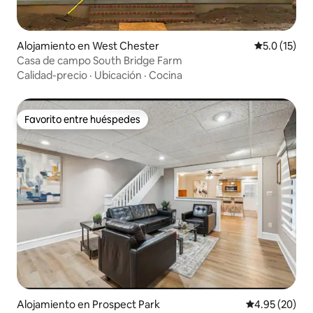
Alojamiento en West Chester
Calificación
5.0 (15)
Casa de campo South Bridge Farm
Calidad-precio
·
Ubicación
·
Cocina
Favorito entre huéspedes
Favorito entre huéspedes
Alojamiento en Prospect Park
Calificación p
4.95 (20)