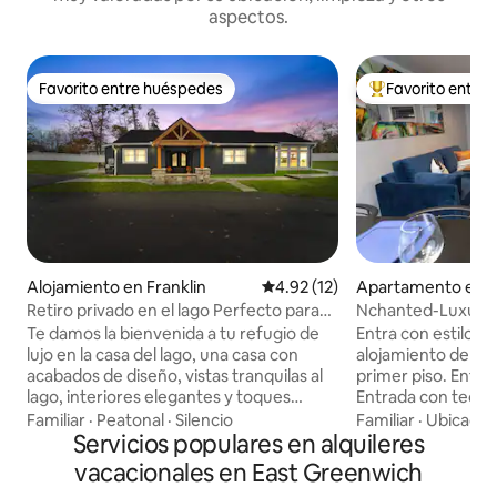
aspectos.
Favorito entre huéspedes
Favorito entre
Favorito entre huéspedes
Favorito entre hu
Alojamiento en Franklin
Calificación promedio: 4.92 de 
4.92 (12)
Apartamento en 
t Philadelphia
Retiro privado en el lago Perfecto para
Nchanted-Luxury 
escapadas de fin de semana
aeropuerto con es
Te damos la bienvenida a tu refugio de
Entra con estilo e
lujo en la casa del lago, una casa con
alojamiento de 1 d
acabados de diseño, vistas tranquilas al
primer piso. Entra
lago, interiores elegantes y toques
Entrada con teclad
finales cuidados en cada habitación.
con sofá cama, escr
Familiar
·
Peatonal
·
Silencio
Familiar
·
Ubicació
Ideal para escapadas románticas, fines
Servicios populares en alquileres
inteligente Samsu
de semana entre amigas, estadías
cocina con encime
vacacionales en East Greenwich
familiares pequeñas, invitados a bodas y
totalmente equipa