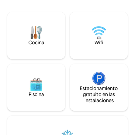
familias que vienen a la zona para
necesario y una b
torneos deportivos locales. Para que tu
sentarse y comer. 
estancia sea aún más especial, te
hasta el tocador 
ofrecemos un servicio profesional de
espacio en el most
decoración • Ambientes románticos •
equipado con artíc
Cumpleaños • Sorpresas de compromiso
dormitorio tiene
• Decoración de fin de semana para
cómoda, vestidor, 
chicas Precios desde $150 Ponte en
chimenea eléctric
Cocina
Wifi
contacto con nosotros para obtener
conduce al patio co
más información.
de bistró.
Estacionamiento
Piscina
gratuito en las
instalaciones