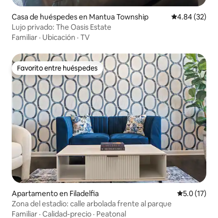
Casa de huéspedes en Mantua Township
Calificación p
4.84 (32)
Lujo privado: The Oasis Estate
Familiar
·
Ubicación
·
TV
Favorito entre huéspedes
Favorito entre huéspedes
Apartamento en Filadelfia
Calificación
5.0 (17)
Zona del estadio: calle arbolada frente al parque
Familiar
·
Calidad-precio
·
Peatonal