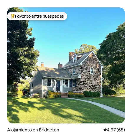
Favorito entre huéspedes
Favorito entre huéspedes preferido
Alojamiento en Bridgeton
Calificación p
4.97 (68)