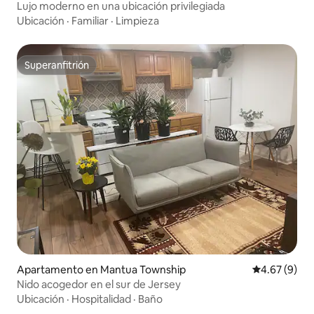
Lujo moderno en una ubicación privilegiada
Ubicación
·
Familiar
·
Limpieza
Superanfitrión
Superanfitrión
Apartamento en Mantua Township
Calificación
4.67 (9)
Nido acogedor en el sur de Jersey
Ubicación
·
Hospitalidad
·
Baño