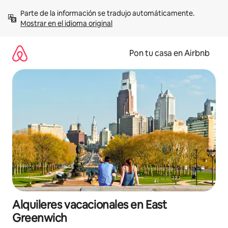
Omite
Parte de la información se tradujo automáticamente. 
el
Mostrar en el idioma original
contenido
Pon tu casa en Airbnb
Alquileres vacacionales en East
Greenwich