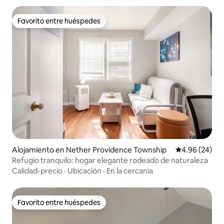
Favorito entre huéspedes
Favorito entre huéspedes
Alojamiento en Nether Providence Township
Calificación p
4.96 (24)
Refugio tranquilo: hogar elegante rodeado de naturaleza
Calidad-precio
·
Ubicación
·
En la cercanía
Favorito entre huéspedes
Favorito entre huéspedes