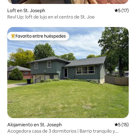
Loft en St. Joseph
Calificaci
5 (17)
Revl Up: loft de lujo en el centro de St. Joe
Favorito entre huéspedes
Favorito entre huéspedes preferido
Alojamiento en St. Joseph
Calificaci
5 (15)
Acogedora casa de 3 dormitorios | Barrio tranquilo y