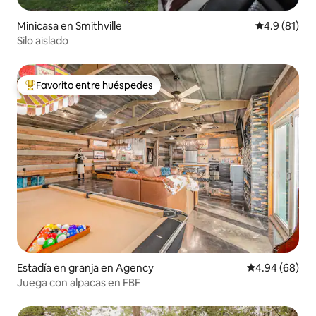
Minicasa en Smithville
Calificación
4.9 (81)
Silo aislado
Favorito entre huéspedes
Favorito entre huéspedes preferido
Estadía en granja en Agency
Calificación p
4.94 (68)
Juega con alpacas en FBF