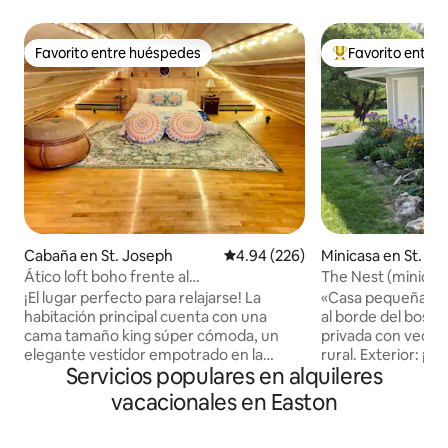
Favorito entre huéspedes
Favorito entre
Favorito entre huéspedes
Favorito entre hu
Cabaña en St. Joseph
Calificación promedio: 4.94 de 5
4.94 (226)
Minicasa en St. Jo
Ático loft boho frente al
The Nest (minicasa
río•Jacuzzi•Balcón
autónoma, wifi
¡El lugar perfecto para relajarse! La
«Casa pequeña» d
habitación principal cuenta con una
al borde del bosq
cama tamaño king súper cómoda, un
privada con vecinos
elegante vestidor empotrado en la
rural. Exterior: ¡e
Servicios populares en alquileres
pared, una acogedora chimenea y un
En el interior: ac
balcón frente al río. El loft es ideal para
y con una paleta d
vacacionales en Easton
los amantes del estilo bohemio, cama
Aparcamiento espa
tamaño queen con amplio espacio para
iluminado en la ent