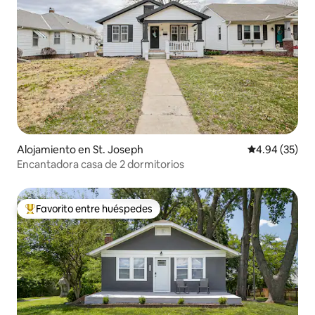
Alojamiento en St. Joseph
Calificación p
4.94 (35)
Encantadora casa de 2 dormitorios
Favorito entre huéspedes
Favorito entre huéspedes preferido