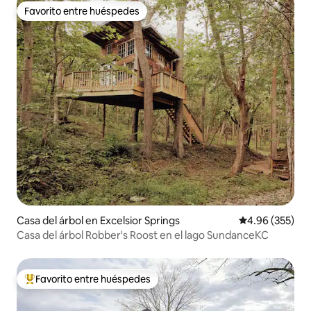
Favorito entre huéspedes
Favorito entre huéspedes
Casa del árbol en Excelsior Springs
Calificación pr
4.96 (355)
Casa del árbol Robber's Roost en el lago SundanceKC
Favorito entre huéspedes
Favorito entre huéspedes preferido