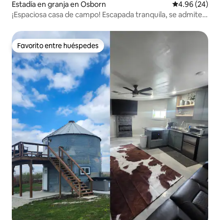
Estadía en granja en Osborn
Calificación p
4.96 (24)
¡Espaciosa casa de campo! Escapada tranquila, se admiten
mascotas
Favorito entre huéspedes
Favorito entre huéspedes