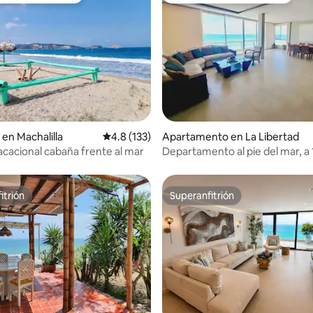
4.97 de 5, 104 reseñas
en Machalilla
Calificación promedio: 4.8 de 5, 133 reseñas
4.8 (133)
Apartamento en La Libertad
vacacional cabaña frente al mar
Departamento al pie del mar, a 
Salinas
itrión
Superanfitrión
itrión
Superanfitrión