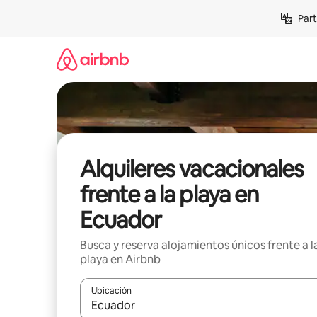
Omite
Part
el
contenido
Alquileres vacacionales
frente a la playa en
Ecuador
Busca y reserva alojamientos únicos frente a l
playa en Airbnb
Ubicación
Cuando los resultados estén disponibles, navega co