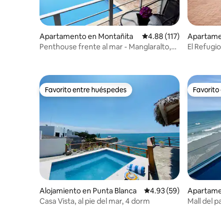
Apartamento en Montañita
Calificación promedio: 
4.88 (117)
Apartame
ca
Penthouse frente al mar - Manglaralto,
El Refugi
Montañita
Favorito entre huéspedes
Favorito
Favorito entre huéspedes
Favorito
Alojamiento en Punta Blanca
Calificación promedio:
4.93 (59)
Apartame
Casa Vista, al pie del mar, 4 dorm
Mall del 