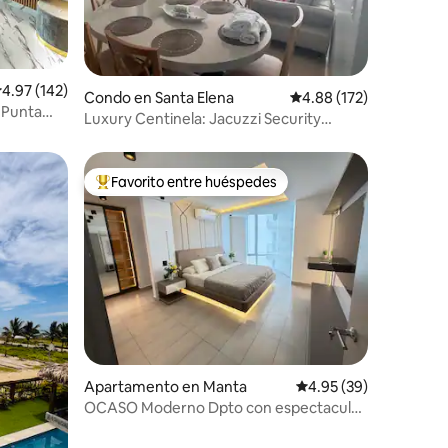
alificación promedio: 4.97 de 5, 142 reseñas
4.97 (142)
Condo en Santa Elena
Calificación promedio: 
4.88 (172)
a
Luxury Centinela: Jacuzzi Security
Piscina Parqueo
Favorito entre huéspedes
Favorito entre huéspedes preferido
Apartamento en Manta
Calificación promedio:
4.95 (39)
OCASO Moderno Dpto con espectacular
vista al mar