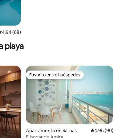
Calificación promedio: 4.94 de 5, 68 reseñas
4.94 (68)
a playa
Favorito entre huéspedes
Favorito entre huéspedes
Apartamento en Salinas
Calificación promedio:
4.96 (90)
El hogar de Amira