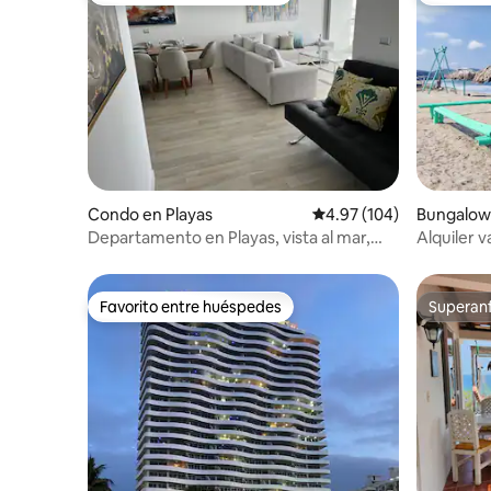
Condo en Playas
Calificación promedio: 
4.97 (104)
Bungalow 
Departamento en Playas, vista al mar,
Alquiler 
piscina
Favorito entre huéspedes
Superanf
Favorito entre huéspedes
Superanf