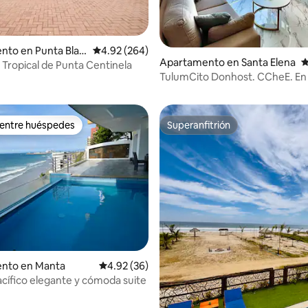
4.88 de 5, 117 reseñas
nto en Punta Blan
Calificación promedio: 4.92 de 5, 264 reseñas
4.92 (264)
Apartamento en Santa Elena
C
o Tropical de Punta Centinela
TulumCito Donhost. CCheE. En Punt
Centinela
 entre huéspedes
Superanfitrión
 entre huéspedes
Superanfitrión
 4.93 de 5, 59 reseñas
nto en Manta
Calificación promedio: 4.92 de 5, 36 reseñas
4.92 (36)
pacífico elegante y cómoda suite