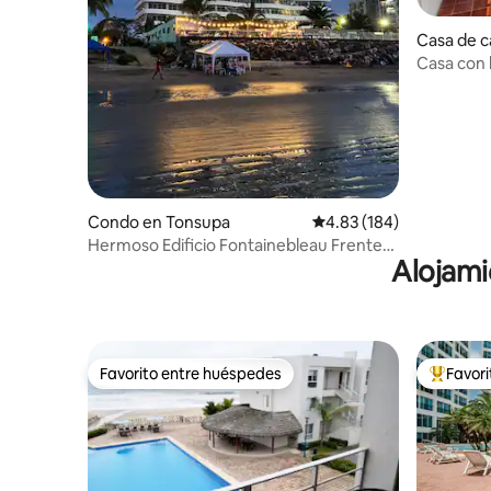
Casa de 
Casa con 
jardín
Condo en Tonsupa
Calificación promedio: 
4.83 (184)
Hermoso Edificio Fontainebleau Frente
Alojami
Al Mar *****
Favorito entre huéspedes
Favor
Favorito entre huéspedes
Favorito