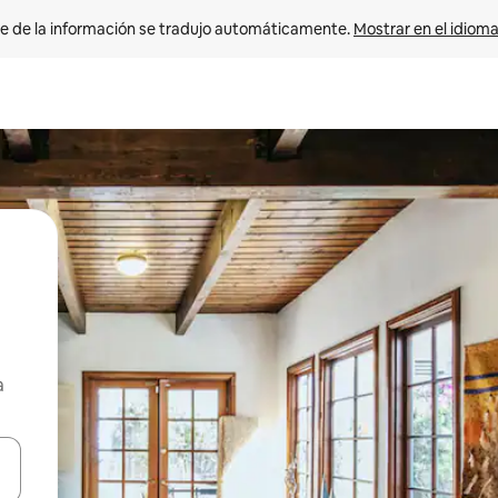
e de la información se tradujo automáticamente. 
Mostrar en el idioma
a
n las teclas de flecha hacia arriba y hacia abajo o explora con el tact