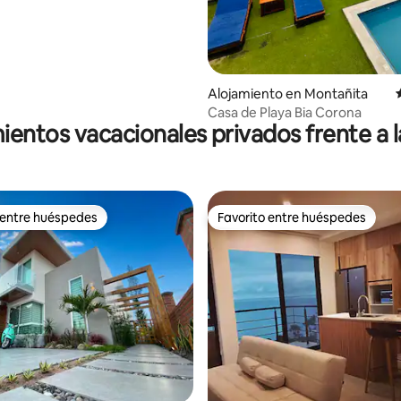
Alojamiento en Montañita
Casa de Playa Bia Corona
ientos vacacionales privados frente a l
 entre huéspedes
Favorito entre huéspedes
 entre huéspedes
Favorito entre huéspedes
: 4.9 de 5, 10 reseñas