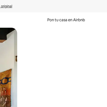
 original
Pon tu casa en Airbnb
o o desliza el dedo.