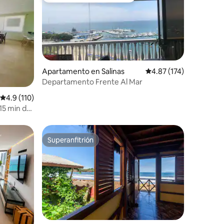
Apartamento en Salinas
Calificación promedio: 
4.87 (174)
Departamento Frente Al Mar
Calificación promedio: 4.9 de 5, 110 reseñas
4.9 (110)
15 min de
Superanfitrión
Superanfitrión