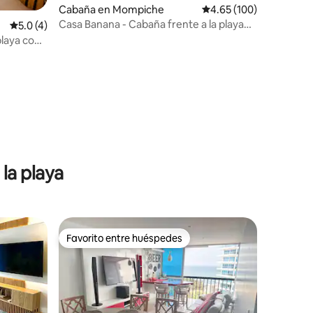
Cabaña en Mompiche
Calificación promedio: 
4.65 (100)
Casa Banana - Cabaña frente a la playa
Calificación promedio: 5.0 de 5, 4 reseñas
5.0 (4)
de 2 pisos
playa con
la playa
Favorito entre huéspedes
rido
Favorito entre huéspedes