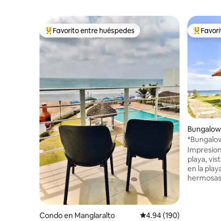
Favorito entre huéspedes
Favor
Favorito entre huéspedes preferido
Favorito
Bungalow
*Bungalow
Impresion
playa, vi
en la play
hermosas 
Aire acon
wifi RÁPI
digitales.
de La Pun
Condo en Manglaralto
Calificación promedio: 
4.94 (190)