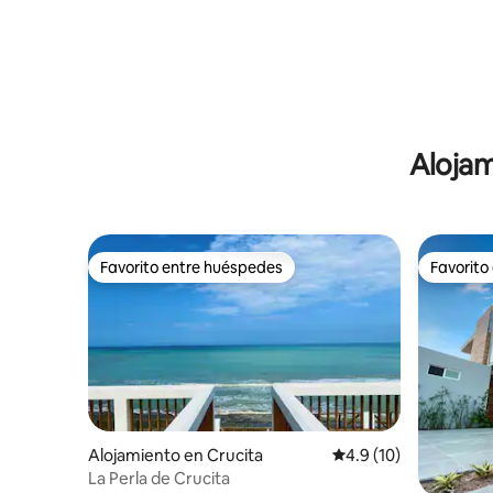
Alojam
Favorito entre huéspedes
Favorito
Favorito entre huéspedes
Favorito
Alojamiento en Crucita
Calificación promedio
4.9 (10)
La Perla de Crucita