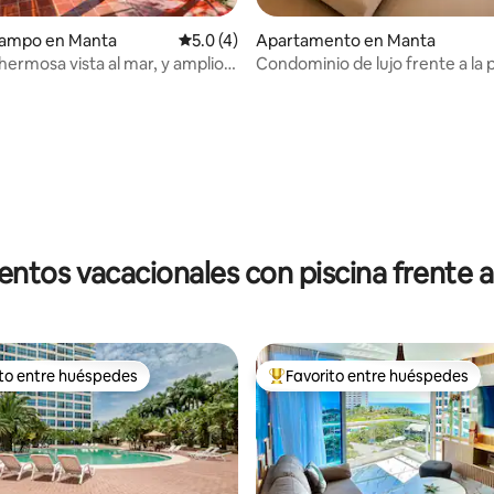
campo en Manta
Calificación promedio: 5.0 de 5, 4 reseñas
5.0 (4)
Apartamento en Manta
hermosa vista al mar, y amplio
Condominio de lujo frente a la 
balcón y vista al mar
4.83 de 5, 184 reseñas
entos vacacionales con piscina frente a 
ito entre huéspedes
Favorito entre huéspedes
 entre huéspedes preferido
Favorito entre huéspedes prefe