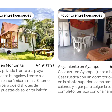
ito entre huéspedes
Favorito entre huéspedes
 entre huéspedes preferido
Favorito entre huéspedes
 en Montanita
Calificación promedio: 4.91 de 5, 119 reseñas
4.91 (119)
Alojamiento en Ayampe
C
 privado frente a la playa
Casa azul en Ayampe, junto a la
ante bungalow frente a la
Casa rústica con un dormitorio
sta panorámica al mar. ¡Estamos
en la planta superior: cama tam
a para que disfrutes de
cajones y lugar para colgar la te
puestas de sol en tu balcón!
completo, terraza con una ham
dicionado, cocina completa,
mesa y dos sillas. En la planta baja hay dos
DO. Ideal para nómadas
sofás cama en la misma zona d
 Ubicado en la zona residencial
cocina pequeña, el televisor co
ta, la mejor zona de Montanita.
4.94 de 5, 190 reseñas
de cable y la mesa de comedor