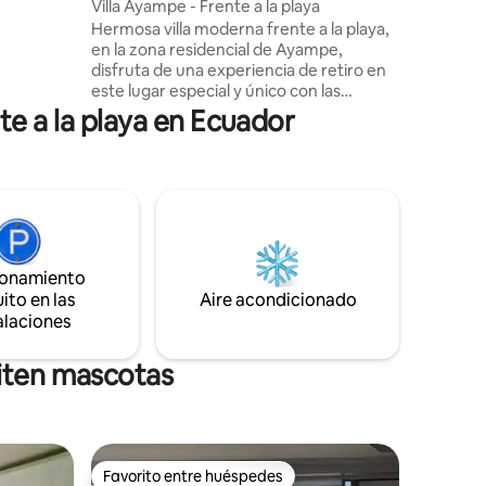
Villa Ayampe - Frente a la playa
tra hamaca
Hermosa villa moderna frente a la playa,
na cuando
en la zona residencial de Ayampe,
r para
disfruta de una experiencia de retiro en
ue la
este lugar especial y único con las
 por un
mejores vistas y ubicación. Ayampe es
e a la playa en Ecuador
2 de
muy conocida por su ambiente tranquilo
y pacífico, su increíble naturaleza, su
alimentación saludable, el surf y la
práctica del yoga es solo una parte de su
encanto. Este lugar está diseñado para
disfrutar de la increíble playa de Ayampe
que está a solo unos pasos de la villa, la
mejor parte es la increíble vista al
ionamiento
mar/puesta de sol desde la comodidad
ito en las
Aire acondicionado
de tu dormitorio.
alaciones
miten mascotas
Favorito entre huéspedes
Favorito entre huéspedes