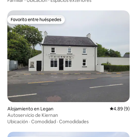
Familiar
·
Ubicación
·
Espacios exteriores
Favorito entre huéspedes
Favorito entre huéspedes
Alojamiento en Legan
Calificación 
4.89 (9)
Autoservicio de Kiernan
Ubicación
·
Comodidad
·
Comodidades