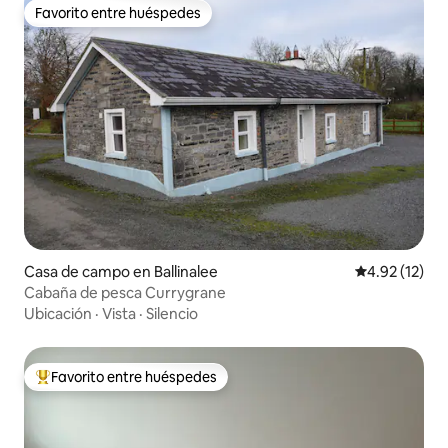
Favorito entre huéspedes
Favorito entre huéspedes
Casa de campo en Ballinalee
Calificación 
4.92 (12)
Cabaña de pesca Currygrane
Ubicación
·
Vista
·
Silencio
Favorito entre huéspedes
Favorito entre huéspedes preferido