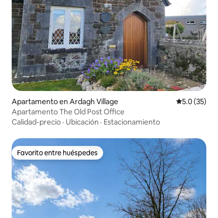
Apartamento en Ardagh Village
Calificación
5.0 (35)
Apartamento The Old Post Office
Calidad-precio
·
Ubicación
·
Estacionamiento
Favorito entre huéspedes
Favorito entre huéspedes