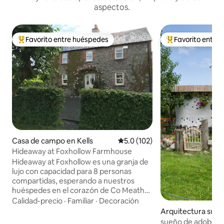
aspectos.
Favorito entre huéspedes
Favorito entre
Favorito entre huéspedes preferido
Favorito entre hu
Casa de campo en Kells
Calificación promedio: 5.0 de 5
5.0 (102)
Hideaway at Foxhollow Farmhouse
Hideaway at Foxhollow es una granja de
lujo con capacidad para 8 personas
compartidas, esperando a nuestros
huéspedes en el corazón de Co Meath
entre Kells y Athboy, un lugar perfecto
Calidad-precio
·
Familiar
·
Decoración
para visitar la región de Boyne Valley.
Arquitectura subt
Hideaway to Kells, a 10 minutos en auto.
n Trim , Co
sueño de adobe