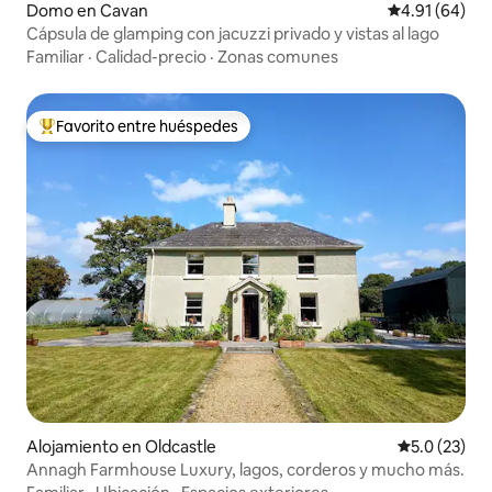
Domo en Cavan
Calificación 
4.91 (64)
Cápsula de glamping con jacuzzi privado y vistas al lago
Familiar
·
Calidad-precio
·
Zonas comunes
Favorito entre huéspedes
Favorito entre huéspedes preferido
Alojamiento en Oldcastle
Calificación
5.0 (23)
Annagh Farmhouse Luxury, lagos, corderos y mucho más.