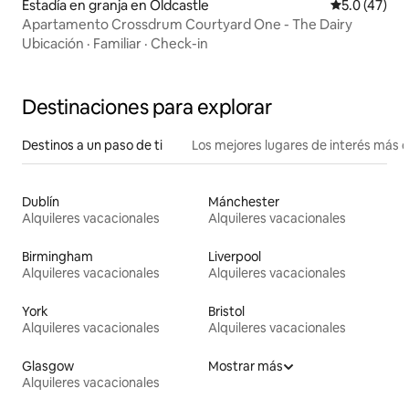
Estadía en granja en Oldcastle
Calificación
5.0 (47)
Apartamento Crossdrum Courtyard One - The Dairy
Ubicación
·
Familiar
·
Check-in
Destinaciones para explorar
Destinos a un paso de ti
Los mejores lugares de interés más 
Dublín
Mánchester
Alquileres vacacionales
Alquileres vacacionales
Birmingham
Liverpool
Alquileres vacacionales
Alquileres vacacionales
York
Bristol
Alquileres vacacionales
Alquileres vacacionales
Glasgow
Mostrar más
Alquileres vacacionales