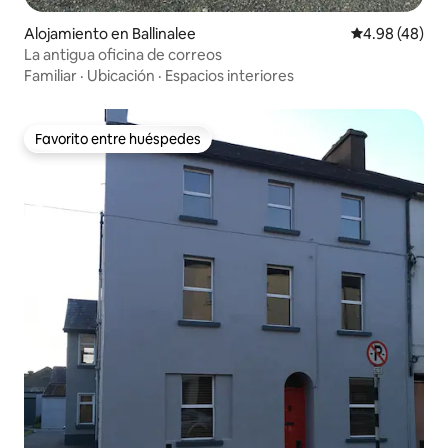
Alojamiento en Ballinalee
Calificación p
4.98 (48)
La antigua oficina de correos
Familiar
·
Ubicación
·
Espacios interiores
Favorito entre huéspedes
Favorito entre huéspedes