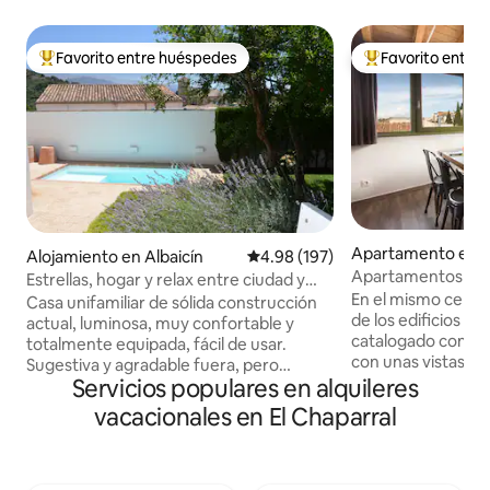
Favorito entre huéspedes
Favorito entre
Favorito entre huéspedes preferido
Favorito entre hu
Apartamento en R
Alojamiento en Albaicín
Calificación promedio: 4.98 de 5
4.98 (197)
n Matías
Apartamentos de 
Estrellas, hogar y relax entre ciudad y
familiar
En el mismo centr
naturaleza
Casa unifamiliar de sólida construcción
de los edificios m
actual, luminosa, muy confortable y
catalogado como hi
totalmente equipada, fácil de usar.
con unas vistas i
Sugestiva y agradable fuera, pero
un amplio y elega
Servicios populares en alquileres
también dentro! design europeo, piezas
poder relajarte d
de artistas amigos y otras antiguas
vacacionales en El Chaparral
jornada. Gracias a la ubicación céntrica
heredadas de familia. Pequeña cochera
de este alojamiento
privada, pequeña piscina abierta en
tendréis todo a m
temporada, pequeño jardín con frutales,
frio/calor. Ático REALEJO situado en la
frecuentado por mirlos y verdejos. Patio