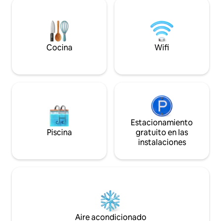
cuarta planta. Cu
con bonitas vistas, sombreado en
increíbles vistas a
verano y soleado en invierno, la mejor
Todo ventanales y
habitación de la casa. Situada en una
madera abuhardilla
pequeña plaza del alto Albaicín, la zona
raudales, creando 
más antigua de Granada, disfruta de
Cocina
Wifi
que la sensación de p
bonitas vistas sobre el Albaicín, la colina
confortable, disp
de la Alhambra con Sierra Nevada al
espacio de salón 
fondo con vistas parciales al Sacromonte
para seis persona
y a la Dehesa del Generalife. Los
totalmente equipad
interiores son actuales, luminosos.
congelador, micro
Colores neutros, suelo de piedra en
eléctrica, tostador
planta baja y madera en planta de
cafetera eléctrica,
dormitorios, obras de arte de amigos
Estacionamiento
plancha y tendedero. Una amplia 
pintores, mobiliario y luminarias de
Piscina
gratuito en las
acristalada con vi
producción europea contemporánea en
instalaciones
espacio para sent
contraste con la vida exterior del patio y
ofrecen al huéspe
el jardín. Un espacio fácil de usar, pero
muy agradable ind
también confortable y acogedor. En
En este apartame
planta baja, todas las habitaciones
dormitorios. El principal cuenta con dos
principales están orientadas a los
grandes ventanas,
exteriores. El salón abre al jardín y
maravillosas vistas
piscina, que aparece como una
dos baños que co
extensión de la vivienda. Amueblado con
Aire acondicionado