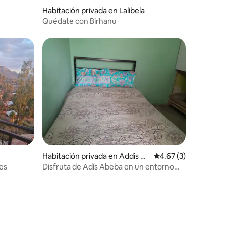
Habitación privada en Lalibela
Quédate con Birhanu
Habitación privada en Addis A
Calificación promedio
4.67 (3)
baba
les
Disfruta de Adís Abeba en un entorno
cómodo.