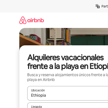
Omite
Part
el
contenido
Alquileres vacacionales
frente a la playa en Etiop
Busca y reserva alojamientos únicos frente a l
playa en Airbnb
Ubicación
Cuando los resultados estén disponibles, navega co
Llegada