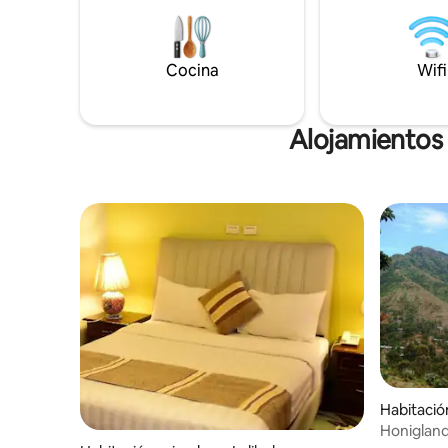
de traslado al aeropuerto.
Cocina
Wifi
Alojamientos 
Habitación
Honiglan