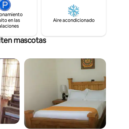
ionamiento
ito en las
Aire acondicionado
alaciones
miten mascotas