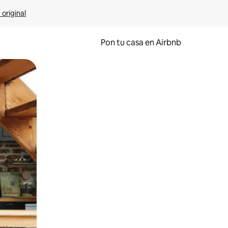
 original
Pon tu casa en Airbnb
o o desliza el dedo.