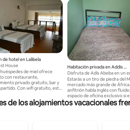
 de hotel en Lalibela
est House
Habitación privada en Addis A
e huéspedes de miel ofrece
baba
Disfruta de Adís Abeba en un 
to con restaurante,
cómodo.
Estarás a un tiro de piedra del 
miento privado gratuito, bar y
mercado más grande de África.
 wifi gratuito, este
anfitrión habla inglés con fluid
 estrellas ofrece servicio de
espacio de oficina exclusivo si 
es y un cajero automático. Los
de los alojamientos vacacionales frent
por negocios. Muchas embajad
tos ofrecen recepción 24
europeas están cerca. Puedes r
cina compartida y cambio de
en un campo de golf cercano o
 establecimiento ofrece servicio
simplemente sentarte en el jard
 con el aeropuerto
ajetreo y el bullicio en las calles
circundantes.