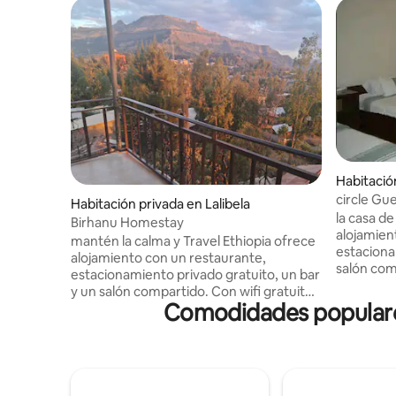
Habitación
circle Gu
Habitación privada en Lalibela
la casa d
Birhanu Homestay
alojamien
mantén la calma y Travel Ethiopia ofrece
estaciona
alojamiento con un restaurante,
salón compartido. Con
estacionamiento privado gratuito, un bar
hotel de 3
y un salón compartido. Con wifi gratuito,
habitacion
Comodidades populares 
este hotel de 3 estrellas ofrece servicio
alojamien
de habitaciones y un cajero automático.
horas, co
Los alojamientos proporcionan
divisa. el
recepción las 24 horas, cocina
de enlace
compartida y cambio de divisas para los
huéspedes. La propiedad ofrece servicio