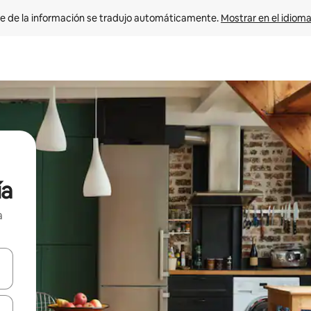
e de la información se tradujo automáticamente. 
Mostrar en el idioma
ía
a
n las teclas de flecha hacia arriba y hacia abajo o explora con el tact