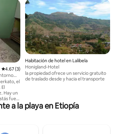
Habitació
Habitaci
Déjate ca
decoració
encanto.
Habitación de hotel en Lalibela
Honigland-Hotel
Calificación promedio: 4.67 de 5, 3 reseñas
4.67 (3)
la propiedad ofrece un servicio gratuito
entorno
de traslado desde y hacia el transporte
Merkato, el
 El
ez. Hay un
estás fuera
e a la playa en Etiopía
as
elajarte
ín y ver el