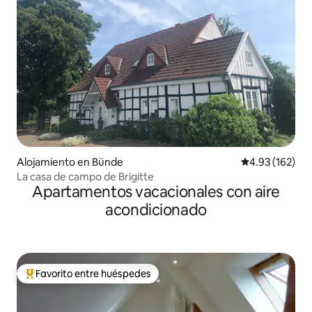
Alojamiento en Bünde
Calificación p
4.93 (162)
La casa de campo de Brigitte
Apartamentos vacacionales con aire
acondicionado
Favorito entre huéspedes
Favorito entre huéspedes preferido