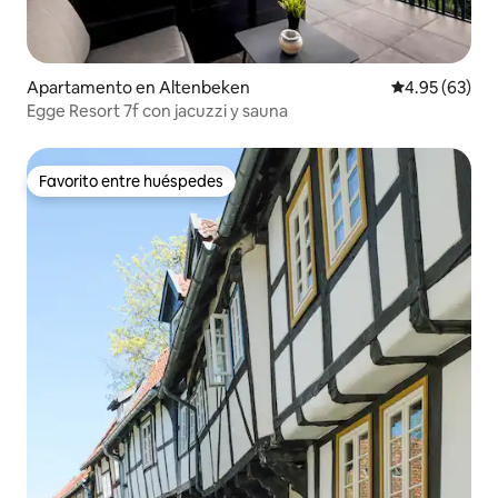
Apartamento en Altenbeken
Calificación p
4.95 (63)
Egge Resort 7f con jacuzzi y sauna
Favorito entre huéspedes
Favorito entre huéspedes