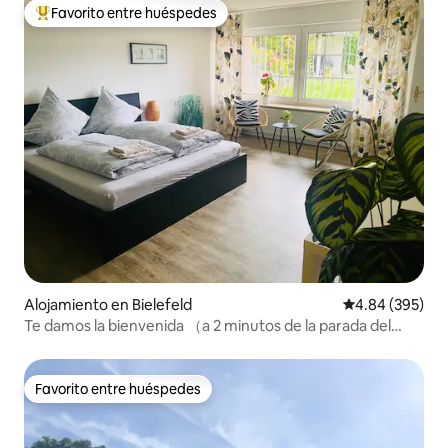
Favorito entre huéspedes
Favorito entre huéspedes preferido
Alojamiento en Bielefeld
Calificación pr
4.84 (395)
Te damos la bienvenida （a 2 minutos de la parada del
tranvía）
Favorito entre huéspedes
Favorito entre huéspedes