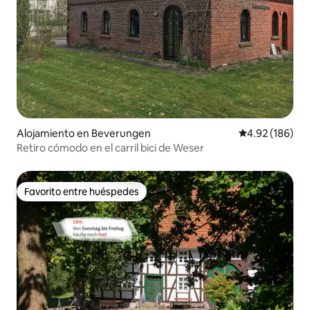
Alojamiento en Beverungen
Calificación pr
4.92 (186)
Retiro cómodo en el carril bici de Weser
Favorito entre huéspedes
Favorito entre huéspedes