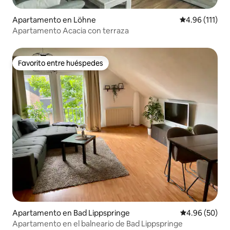
Apartamento en Löhne
Calificación p
4.96 (111)
Apartamento Acacia con terraza
Favorito entre huéspedes
Favorito entre huéspedes
Apartamento en Bad Lippspringe
Calificación p
4.96 (50)
Apartamento en el balneario de Bad Lippspringe