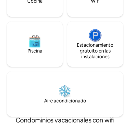
com
Cocina
Wifi
Estacionamiento
Piscina
gratuito en las
instalaciones
Aire acondicionado
Condominios vacacionales con wifi