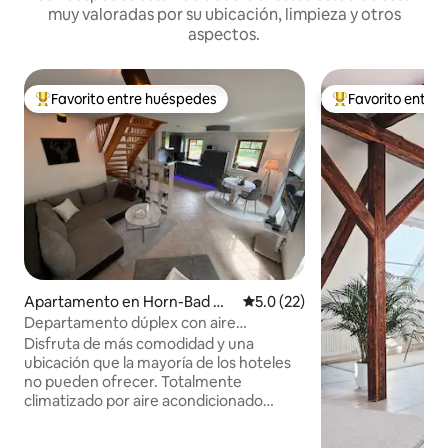
muy valoradas por su ubicación, limpieza y otros
aspectos.
Favorito entre huéspedes
Favorito entre
Favorito entre huéspedes preferido
Favorito entre hu
Apartamento en Horn-Bad Me
Calificación promedio: 5.0 de 
5.0 (22)
inberg
Departamento dúplex con aire
acondicionado / Externsteine
Disfruta de más comodidad y una
ubicación que la mayoría de los hoteles
no pueden ofrecer. Totalmente
climatizado por aire acondicionado
profesional también hará que tu visita en
verano sea un placer. La ubicación es