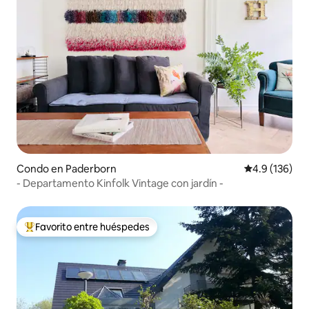
Condo en Paderborn
Calificación 
4.9 (136)
- Departamento Kinfolk Vintage con jardín -
Favorito entre huéspedes
Favorito entre huéspedes preferido