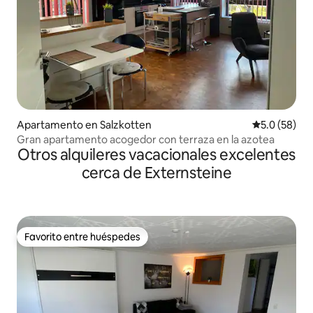
Apartamento en Salzkotten
Calificación
5.0 (58)
Gran apartamento acogedor con terraza en la azotea
Otros alquileres vacacionales excelentes
cerca de Externsteine
Favorito entre huéspedes
Favorito entre huéspedes