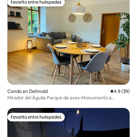
Favorito entre huéspedes
Favorito entre huéspedes
Condo en Detmold
Calificación
4.9 (39)
Mirador del Águila-Parque de aves-Monumento a
Hermann-Rutas de senderismo
Favorito entre huéspedes
Favorito entre huéspedes