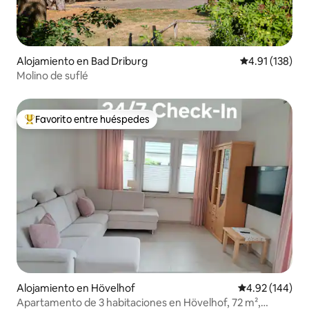
Alojamiento en Bad Driburg
Calificación p
4.91 (138)
Molino de suflé
Favorito entre huéspedes
Favorito entre huéspedes preferido
Alojamiento en Hövelhof
Calificación pr
4.92 (144)
Apartamento de 3 habitaciones en Hövelhof, 72 m²,