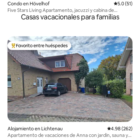
Condo en Hövelhof
Calificación
5.0 (51)
Five Stars Living Apartamento, jacuzzi y cabina de
Casas vacacionales para familias
infrarrojos
Favorito entre huéspedes
Favorito entre huéspedes preferido
Alojamiento en Lichtenau
Calificación pr
4.98 (262)
Apartamento de vacaciones de Anna con jardín, sauna y