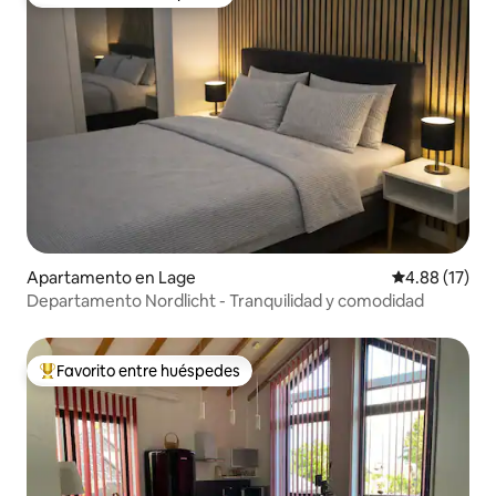
Favorito entre huéspedes
Apartamento en Lage
Calificación 
4.88 (17)
Departamento Nordlicht - Tranquilidad y comodidad
Favorito entre huéspedes
Favorito entre huéspedes preferido