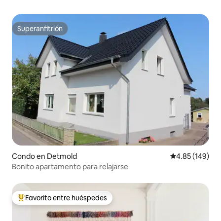
Superanfitrión
Superanfitrión
Condo en Detmold
Calificación pr
4.85 (149)
Bonito apartamento para relajarse
Favorito entre huéspedes
Favorito entre huéspedes preferido