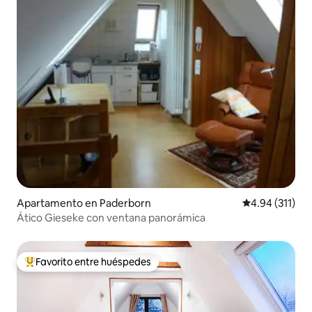
Apartamento en Paderborn
Calificación p
4.94 (311)
Ático Gieseke con ventana panorámica
Favorito entre huéspedes
Favorito entre huéspedes preferido