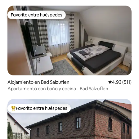
estación de carga
Favorito entre huéspedes
Favorito entre huéspedes
Alojamiento en Bad Salzuflen
Calificación p
4.93 (511)
Apartamento con baño y cocina - Bad Salzuflen
Favorito entre huéspedes
Favorito entre huéspedes preferido