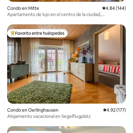
Condo en Mitte
Calificación pr
4.84 (144)
Apartamento de lujo en el centro de la ciudad,
estacionamiento gratuito
Favorito entre huéspedes
Favorito entre huéspedes preferido
Condo en Oerlinghausen
Calificación p
4.92 (177)
Alojamiento vacacional en Segelflugplatz