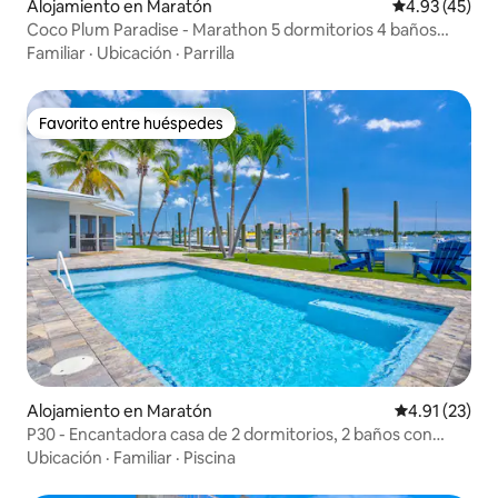
Alojamiento en Maratón
Calificación 
4.93 (45)
Coco Plum Paradise - Marathon 5 dormitorios 4 baños
frente al mar
Familiar
·
Ubicación
·
Parrilla
Favorito entre huéspedes
Favorito entre huéspedes
Alojamiento en Maratón
Calificación 
4.91 (23)
P30 - Encantadora casa de 2 dormitorios, 2 baños con
impresionantes vistas al mar
Ubicación
·
Familiar
·
Piscina