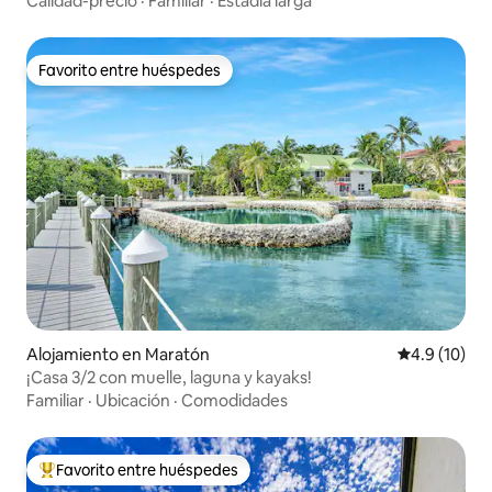
Calidad-precio
·
Familiar
·
Estadía larga
Favorito entre huéspedes
Favorito entre huéspedes
Alojamiento en Maratón
Calificación
4.9 (10)
¡Casa 3/2 con muelle, laguna y kayaks!
Familiar
·
Ubicación
·
Comodidades
Favorito entre huéspedes
Favorito entre huéspedes preferido