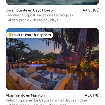
Casa flotante en Cayo Hueso
Calificación p
4.95 (83)
Key West Outpost: vacaciones ecológicas
Calidad-precio
·
Ubicación
·
Playa
Favorito entre huéspedes
Favorito entre huéspedes preferido
Alojamiento en Maratón
Calificación
5.0 (78)
Retiro tropical en los Cayos | Piscina | Jacuzzi | Cine