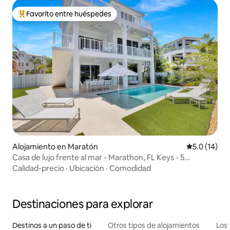
Favorito entre huéspedes
Favorito entre huéspedes preferido
Alojamiento en Maratón
Calificación
5.0 (14)
Casa de lujo frente al mar - Marathon, FL Keys - 5
dormitorios
Calidad-precio
·
Ubicación
·
Comodidad
Destinaciones para explorar
Destinos a un paso de ti
Otros tipos de alojamientos
Los 