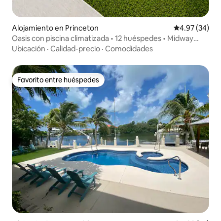
Alojamiento en Princeton
Calificación p
4.97 (34)
Oasis con piscina climatizada • 12 huéspedes • Midway
Keys y Miami
Ubicación
·
Calidad-precio
·
Comodidades
Favorito entre huéspedes
Favorito entre huéspedes