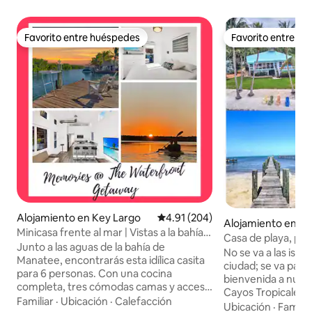
Favorito entre huéspedes
Favorito entre h
Favorito entre huéspedes
Favorito entre h
Alojamiento en Key Largo
Calificación promedio: 4.91 de 5
4.91 (204)
Alojamiento en M
Minicasa frente al mar | Vistas a la bahía |
Casa de playa, pisc
Terraza | Piscina
Junto a las aguas de la bahía de
vistas al golfo y a
No se va a las isl
Manatee, encontrarás esta idílica casita
ciudad; se va para 
para 6 personas. Con una cocina
bienvenida a nuest
completa, tres cómodas camas y acceso
Cayos Tropicales, 
a una piscina comunitaria, esta es una
Familiar
·
Ubicación
·
Calefacción
del ruido de la au
Ubicación
·
Familia