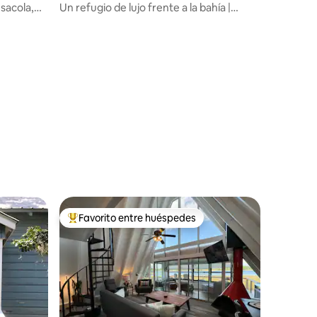
nsacola,
Un refugio de lujo frente a la bahía |
Piscina estilo resort
Favorito entre huéspedes
rido
Favorito entre huéspedes preferido