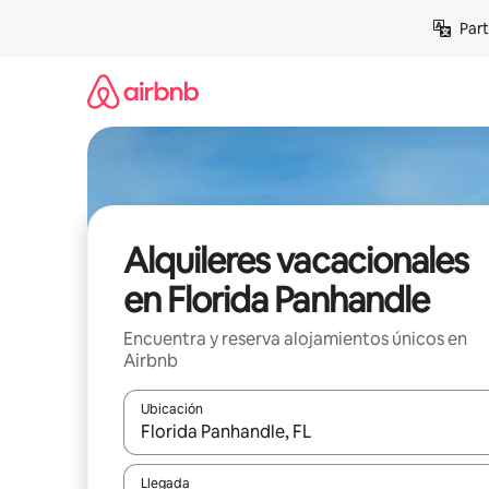
Omite
Part
el
contenido
Alquileres vacacionales
en Florida Panhandle
Encuentra y reserva alojamientos únicos en
Airbnb
Ubicación
Cuando los resultados estén disponibles, navega co
Llegada