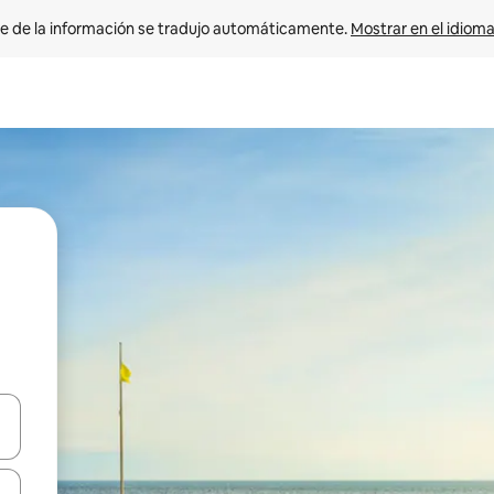
e de la información se tradujo automáticamente. 
Mostrar en el idioma
n las teclas de flecha hacia arriba y hacia abajo o explora con el tact