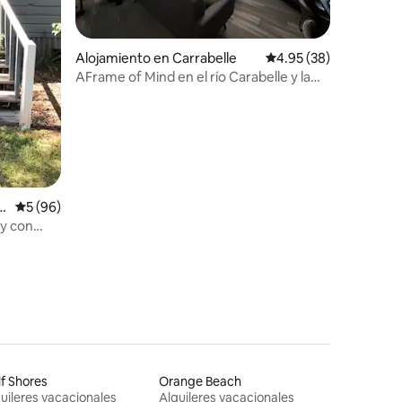
Alojamiento en Carrabelle
Calificación promedio:
4.95 (38)
AFrame of Mind en el río Carabelle y la
playa
c
Calificación promedio: 5 de 5, 96 reseñas
5 (96)
y con
f Shores
Orange Beach
uileres vacacionales
Alquileres vacacionales