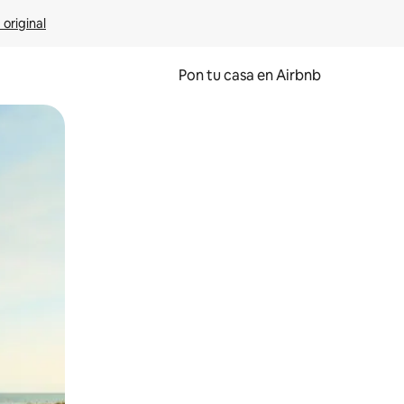
 original
Pon tu casa en Airbnb
o o desliza el dedo.