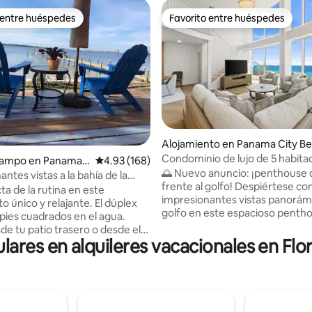
 entre huéspedes
Favorito entre huéspedes
 entre huéspedes
Favorito entre huéspedes
 4.95 de 5, 66 reseñas
Alojamiento en Panama City B
ch
Condominio de lujo de 5 habita
campo en Panama
Calificación promedio: 4.93 de 5, 168 reseñas
4.93 (168)
con vista al golfo en Panama Ci
🌅 Nuevo anuncio: ¡penthouse d
ntes vistas a la bahía de la
frente al golfo! Despiértese co
 muelle de barcos
a de la rutina en este
impresionantes vistas panorámi
o único y relajante. El dúplex
golfo en este espacioso penth
 pies cuadrados en el agua.
dos pisos con 5 habitaciones y 
de tu patio trasero o desde el
Panama City Beach. Con más d
lares en alquileres vacacionales en Fl
muelle. Disfruta de
2,700 pies cuadrados, está dis
antes puestas de sol en la
familias numerosas y grupos gr
rasera. Muelle privado con
puede alojar cómodamente ha
Rampa para barcos a 1/4 de
12 huéspedes. Disfrute de las vi
 Pasea en kayak y
desde la espectacular sala de e
ast St. Andrews Bay. La