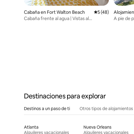
Cabaña en Fort Walton Beach
Calificación promed
5 (48)
Alojamien
Cabaña frente al agua | Vistas al
A pie de 
atardecer | #5
de Benny
Destinaciones para explorar
Destinos a un paso de ti
Otros tipos de alojamientos
Atlanta
Nueva Orleans
Alquileres vacacionales
Alquileres vacacionales