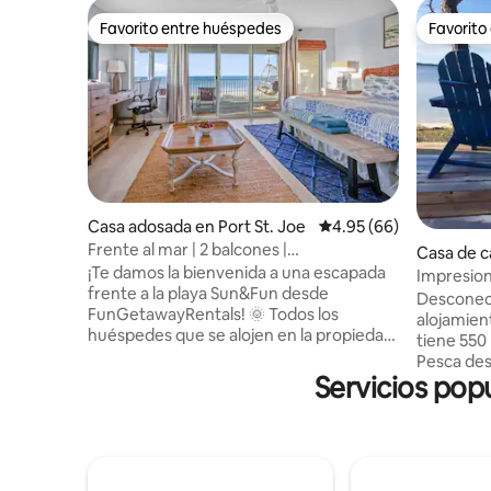
Favorito entre huéspedes
Favorito
Favorito entre huéspedes
Favorito
Casa adosada en Port St. Joe
Calificación promedio:
4.95 (66)
Frente al mar | 2 balcones |
Casa de 
BONIFICACIÓN de $ 150 por día | Perro-
¡Te damos la bienvenida a una escapada
City
Impresiona
Fr
frente a la playa Sun&Fun desde
playa y al
Desconect
FunGetawayRentals! 🌞 Todos los
alojamient
huéspedes que se alojen en la propiedad
tiene 550
recibirán un bono de $ 150/día, con
Pesca des
alquileres gratuitos de 2 kayaks (incluidos
Servicios popu
final del 
chalecos y remos) y 2 bicicletas costeras,
impresion
¡un valor de $ 150, por nuestra cuenta!
terraza t
¡Perfecto para tus aventuras en la playa!
amarres. 
Nota: Las exenciones de responsabilidad
milla de distancia.
deben estar firmadas por todas las
explora E