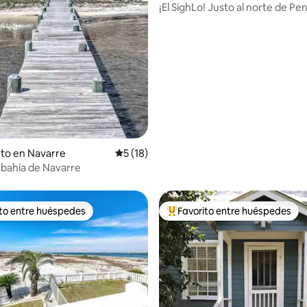
ment
¡El SighLo! Justo al norte de Pe
cerca de la I-10 y la autopista 29
to en Navarre
Calificación promedio: 5 de 5, 18 reseñas
5 (18)
a bahía de Navarre
ito entre huéspedes
Favorito entre huéspedes
 entre huéspedes preferido
Favorito entre huéspedes prefe