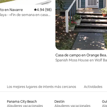
io: 5 de 5, 48 reseñas
to en Navarre
Calificación promedio: 4.94 de 5, 98 reseñas
4.94 (98)
playa - «Fin de semana en casa
»
Casa de campo en Orange Bea
h
Spanish Moss House en Wolf Ba
muelle y embarcadero
Los mejores lugares de interés más cercanos
Actividades
Panama City Beach
Destin
Gul
Alquileres vacacionales
Alquileres vacacionales
Alq