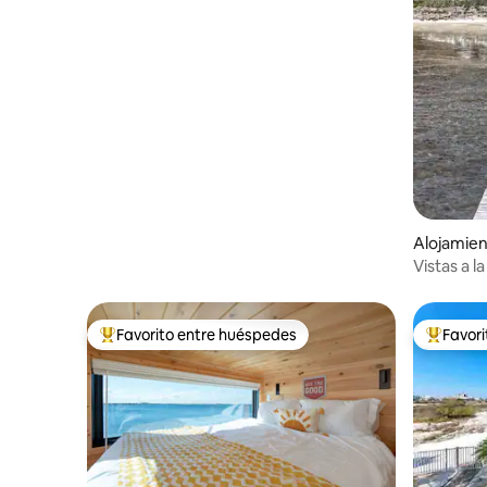
amantes de la playa
Alojamien
Vistas a l
Favorito entre huéspedes
Favor
Favorito entre huéspedes preferido
Favorito