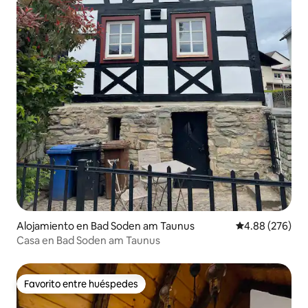
Alojamiento en Bad Soden am Taunus
Calificación pr
4.88 (276)
Casa en Bad Soden am Taunus
Favorito entre huéspedes
Favorito entre huéspedes