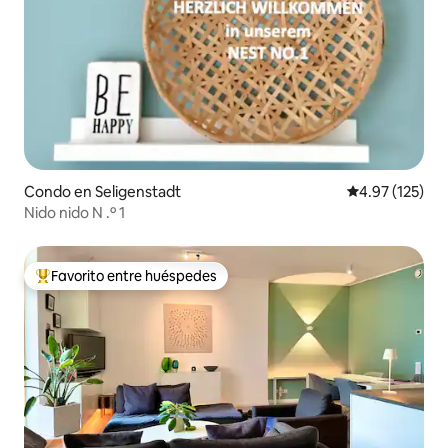
Condo en Seligenstadt
Calificación p
4.97 (125)
Nido nido N .º 1
Favorito entre huéspedes
Favorito entre huéspedes preferido