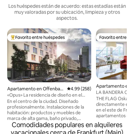
Los huéspedes están de acuerdo: estas estadías están
muy valoradas por su ubicación, limpieza y otros
aspectos.
Favorito entre huéspedes
Favorito entre h
Favorito entre huéspedes preferido
Favorito entre h
Apartamento en I
Apartamento en Offenbac
Calificación promedio: 4.99 de 5
4.99 (258)
t
LA BANDERA Oskar 
h am Main
«Opus» La residencia de diseño en el
View (cama de 14
THE FLAG Oskar M
centro de la ciudad - El palacio
En el centro de la ciudad. Diseñado
directamente entre
profesionalmente. Instalaciones de la
en el este de Frán
habitación: productos y muebles de
apartamentos con 
marca de alta gama, baño privado,
y de alta calidad,
Comodidades populares en alquileres
ventana francesa o balcón, persiana
de puro bienestar
electrónica, sistema de ventilación,
vacacionales cerca de Frankfurt (Main)
entre 40 y 55 met