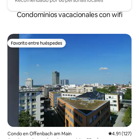
Recomendado por 66 personas locales
Condominios vacacionales con wifi
Favorito entre huéspedes
Favorito entre huéspedes
Condo en Offenbach am Main
Calificación p
4.91 (127)