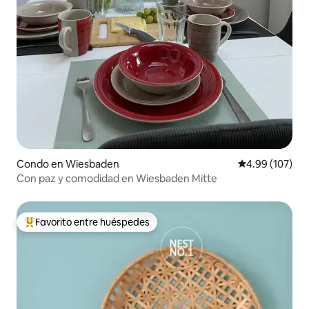
Condo en Wiesbaden
Calificación pr
4.99 (107)
Con paz y comodidad en Wiesbaden Mitte
Favorito entre huéspedes
Favorito entre huéspedes preferido