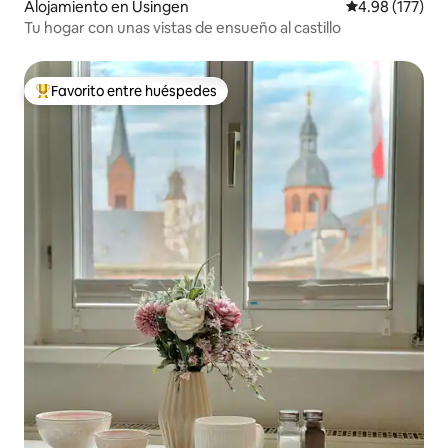
Alojamiento en Usingen
Calificación p
4.98 (177)
Tu hogar con unas vistas de ensueño al castillo
Favorito entre huéspedes
Favorito entre huéspedes preferido