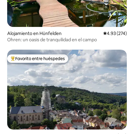
Alojamiento en Hünfelden
Calificación pr
4.93 (274)
Ohren: un oasis de tranquilidad en el campo
Favorito entre huéspedes
Favorito entre huéspedes preferido