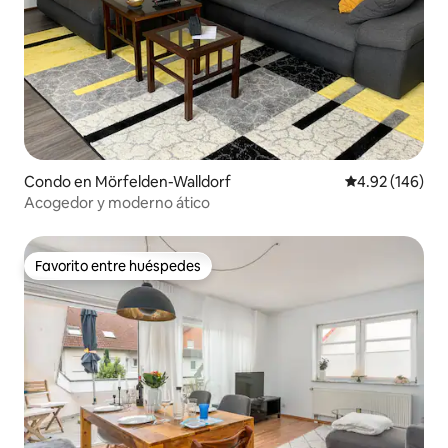
Condo en Mörfelden-Walldorf
Calificación pr
4.92 (146)
Acogedor y moderno ático
Favorito entre huéspedes
Favorito entre huéspedes