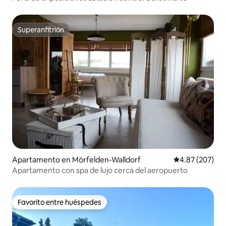
Superanfitrión
Superanfitrión
Apartamento en Mörfelden-Walldorf
Calificación pr
4.87 (207)
Apartamento con spa de lujo cerca del aeropuerto
Favorito entre huéspedes
Favorito entre huéspedes