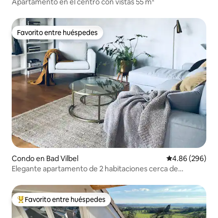
Apartamento en el centro con vistas 55 m²
Favorito entre huéspedes
Favorito entre huéspedes
Condo en Bad Vilbel
Calificación pr
4.86 (296)
Elegante apartamento de 2 habitaciones cerca de
Fráncfort
Favorito entre huéspedes
Favorito entre huéspedes preferido