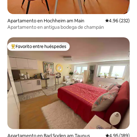
Apartamento en Hochheim am Main
Calificación pr
4.96 (232)
Apartamento en antigua bodega de champán
Favorito entre huéspedes
Favorito entre huéspedes preferido
Apartamento en Bad Soden am Taunus
Calificación pr
4.95 (189)