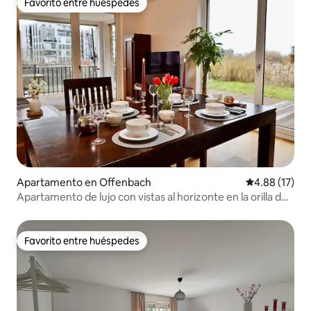
Favorito entre huéspedes
Favorito entre huéspedes
Apartamento en Offenbach
Calificación 
4.88 (17)
Apartamento de lujo con vistas al horizonte en la orilla del
río Main
Favorito entre huéspedes
Favorito entre huéspedes