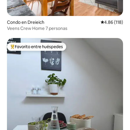
Condo en Dreieich
Calificación p
4.86 (118)
Veens Crew Home 7 personas
Favorito entre huéspedes
Favorito entre huéspedes preferido