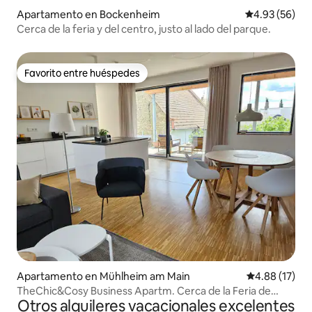
Apartamento en Bockenheim
Calificación p
4.93 (56)
Cerca de la feria y del centro, justo al lado del parque.
Favorito entre huéspedes
Favorito entre huéspedes
Apartamento en Mühlheim am Main
Calificación 
4.88 (17)
TheChic&Cosy Business Apartm. Cerca de la Feria de
Otros alquileres vacacionales excelentes
Fráncfort