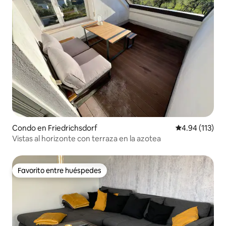
Condo en Friedrichsdorf
Calificación p
4.94 (113)
Vistas al horizonte con terraza en la azotea
Favorito entre huéspedes
Favorito entre huéspedes