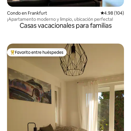
Condo en Frankfurt
Calificación pr
4.98 (104)
¡Apartamento moderno y limpio, ubicación perfecta!
Casas vacacionales para familias
Favorito entre huéspedes
Favorito entre huéspedes preferido