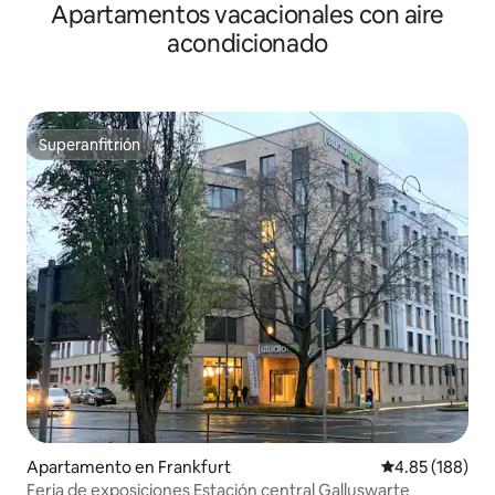
Apartamentos vacacionales con aire
Messe y aeropuerto
acondicionado
Superanfitrión
Superanfitrión
Apartamento en Frankfurt
Calificación pr
4.85 (188)
Feria de exposiciones Estación central Galluswarte