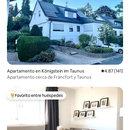
Apartamento en Königstein im Taunus
Calificación p
4.87 (141)
Apartamento cerca de Fráncfort y Taunus
Favorito entre huéspedes
Favorito entre huéspedes preferido