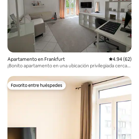
Apartamento en Frankfurt
Calificación p
4.94 (62)
¡Bonito apartamento en una ubicación privilegiada cerca
de la feria!
Favorito entre huéspedes
Favorito entre huéspedes