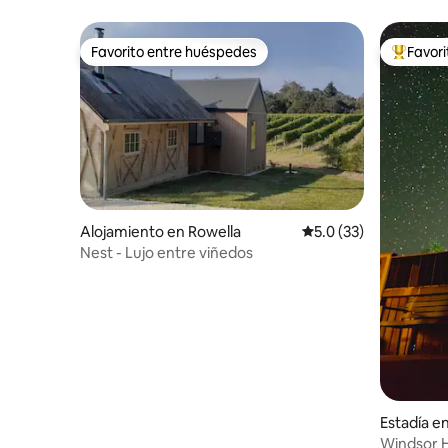
tranquilo
Favorito entre huéspedes
Favor
Favorito entre huéspedes
Favorito
Alojamiento en Rowella
Calificación promedio
5.0 (33)
Nest - Lujo entre viñedos
Estadía e
Windsor H