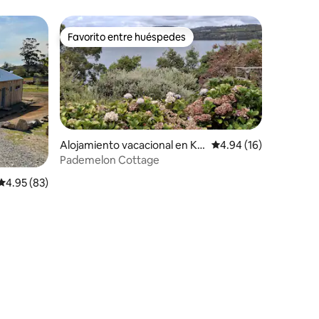
Favorito entre huéspedes
rido
Favorito entre huéspedes
Alojamiento vacacional en Ka
Calificación promedio:
4.94 (16)
yena
Pademelon Cottage
Calificación promedio: 4.95 de 5, 83 reseñas
4.95 (83)