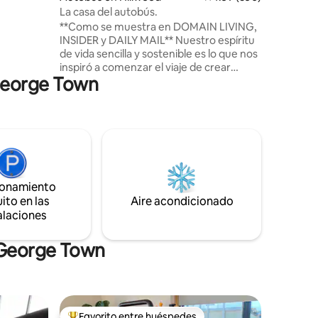
lias,
La casa del autobús.
 hacer una
**Como se muestra en DOMAIN LIVING,
lugar. La
INSIDER y DAILY MAIL** Nuestro espíritu
irlo.
de vida sencilla y sostenible es lo que nos
inspiró a comenzar el viaje de crear
 George Town
nuestro hogar en un autobús. Hemos
reciclado materiales de segunda mano,
artículos hechos a mano, productos
locales y hemos tenido como objetivo ser
conscientes en nuestras compras para
crear un hogar único. Se ha puesto
mucho pensamiento y creatividad en los
muebles hechos a medida y en el diseño.
ionamiento
Este exclusivo refugio en el monte es el
ito en las
Aire acondicionado
escondite perfecto. Experimenta la vida
alaciones
en un autobús.
 George Town
Favorito entre huéspedes