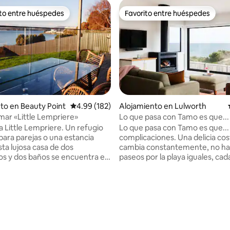
ito entre huéspedes
Favorito entre huéspedes
 entre huéspedes preferido
Favorito entre huéspedes
: 5.0 de 5, 50 reseñas
to en Beauty Point
Calificación promedio: 4.99 de 5, 182 reseñas
4.99 (182)
Alojamiento en Lulworth
Frente al mar «Little Lempriere»
Lo que pasa con Tamo es que...
a Little Lempriere. Un refugio
Lo que pasa con Tamo es que... Es si
para parejas o una estancia
complicaciones. Una delicia co
Esta lujosa casa de dos
cambia constantemente, no ha
os y dos baños se encuentra en
paseos por la playa iguales, ca
e Beauty Point. Disfruta de unas
de sol cuenta una nueva historia
presionantes desde el spa en la
tiempo se suaviza cuando está
rivada o acurrúcate alrededor
Tamo, las agendas se reemplaz
menea. La casa incluye una
baños con vistas al mar, los
en equipada y un salón de planta
pensamientos urgentes se de
Los huéspedes pueden hacer
en noches felices junto al fueg
s kayaks gratuitos para explorar
escuchando el choque de las ol