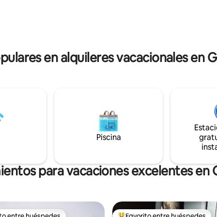
n el jacuzzi. En el
Acceso a la playa, apto para fami
e la región vinícola de Tamar
acogedor y cálido: si necesitas
latypus House/Seahorseworld a
pausa y restablecerte, este es el 
ncia a pie.
cuestión es que... tienes que viv
opulares en alquileres vacacionales en
Estac
Piscina
gratu
inst
mientos para vacaciones excelentes en
ito entre huéspedes
Favorito entre huéspedes