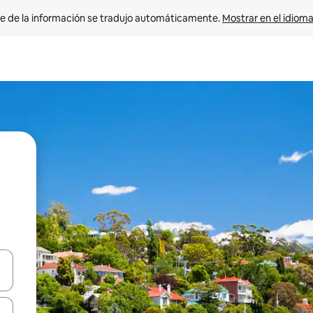
e de la información se tradujo automáticamente. 
Mostrar en el idioma
n las teclas de flecha hacia arriba y hacia abajo o explora con el tact