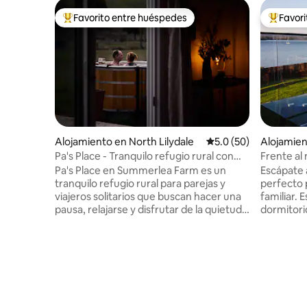
Favorito entre huéspedes
Favor
Favorito entre huéspedes preferido
Favorito
Alojamiento en North Lilydale
Calificación promedio
5.0 (50)
Alojamien
Pa's Place - Tranquilo refugio rural con
bañera de hidromasaje
Pa's Place en Summerlea Farm es un
Escápate 
tranquilo refugio rural para parejas y
perfecto 
viajeros solitarios que buscan hacer una
familiar. 
pausa, relajarse y disfrutar de la quietud
dormitori
de un entorno rural. La casa combina lo
la costa d
antiguo y lo nuevo, con toques de
vistas im
confort y la generosidad tradicional del
terraza p
campo. Relájate en la bañera de
de la chi
hidromasaje privada mientras
cocina bi
contemplas el amplio paisaje abierto, la
abierta. 
abundante avifauna y los brillantes cielos
uso de lo