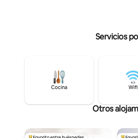
llenos de estrellas. Sin televisión ni wifi, la
el río o relajarse e
casa de Pa te invita a desconectar,
corazón d
disfrutar de comida y música sencillas y
Valley. P
adoptar un ritmo más lento.
poca dista
Servicios p
Cocina
Wifi
Otros aloja
Favorito entre huéspedes
Favor