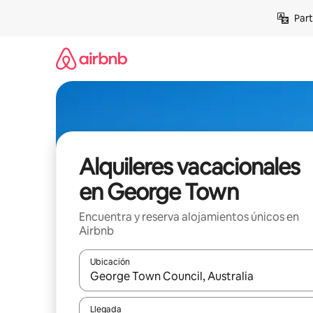
Omite
Part
el
contenido
Alquileres vacacionales
en George Town
Encuentra y reserva alojamientos únicos en
Airbnb
Ubicación
Cuando los resultados estén disponibles, navega co
Llegada