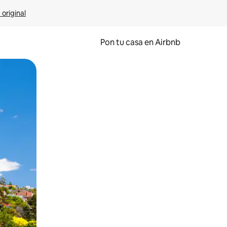
 original
Pon tu casa en Airbnb
o o desliza el dedo.