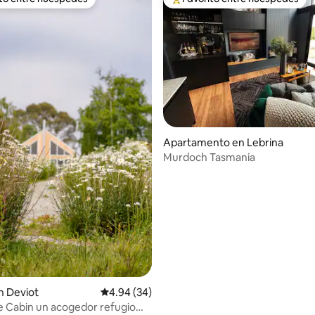
 entre huéspedes preferido
Favorito entre huéspedes prefe
 4.96 de 5, 70 reseñas
Apartamento en Lebrina
Murdoch Tasmania
n Deviot
Calificación promedio: 4.94 de 5, 34 reseñas
4.94 (34)
acogedor refugio