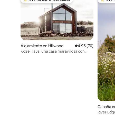
Favorito entre huéspedes preferido
Favorito
Alojamiento en Hillwood
Calificación promedio:
4.96 (70)
Koze Haus: una casa maravillosa con
vistas al río
Cabaña e
River Edge Cabin un 