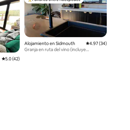
rido
Favorito entre huéspedes preferido
Alojamiento en Sidmouth
Calificación promedio:
4.97 (34)
Granja en ruta del vino (incluye
desayuno)
Calificación promedio: 5.0 de 5, 42 reseñas
5.0 (42)