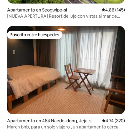
Apartamento en Seogwipo-si
Calificación pr
4.86 (145)
[NUEVA APERTURA] Resort de lujo con vistas al mar de
Jumun # Varanda abierta # Se admiten perros # La mejor
relación calidad-precio
Favorito entre huéspedes
Favorito entre huéspedes
Apartamento en 464 Naedo-dong, Jeju-si
Calificación p
4.74 (320)
March bnb, para un solo viajero , un apartamento cerca de