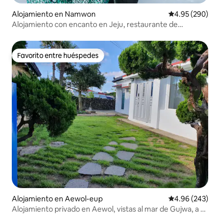
Alojamiento en Namwon
Calificación pr
4.95 (290)
Alojamiento con encanto en Jeju, restaurante de
desayuno, Haenyeo y Haenam, operado por una pareja de
Haenyeo y Haenam.
Favorito entre huéspedes
Favorito entre huéspedes
Alojamiento en Aewol-eup
Calificación pr
4.96 (243)
Alojamiento privado en Aewol, vistas al mar de Gujwa, a 3
minutos a pie de la playa,