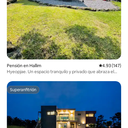
Pensión en Hallim
Calificación p
4.93 (147)
Hyeopjae. Un espacio tranquilo y privado que abraza el
bosque. Hyeopjae Ether
Superanfitrión
Superanfitrión