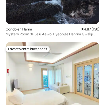
Condo en Hallim
Calificación p
4.87 (130)
Mystery Room 3F Jeju Aewol Hyeopjae Hanrim Gwakji
2017 Mayo Nueva construcción La mejor vista al mar La
pensión misteriosa está equipada con la última bañera de
hidromasaje
Favorito entre huéspedes
Favorito entre huéspedes