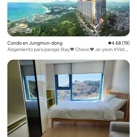
Condo en Jungmun-dong
Calificación 
4.68 (19)
Alojamiento para parejas Stay♥ Cheon♥ Je-yeon #Vista
al mar #Jungmun #Isla de Jeju # ♥Vida en Jeju en
Seogwipo-si