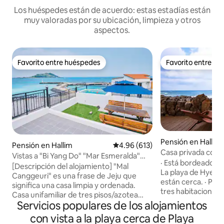
Los huéspedes están de acuerdo: estas estadías están
muy valoradas por su ubicación, limpieza y otros
aspectos.
Favorito entre huéspedes
Favorito entre h
Favorito entre huéspedes
Favorito entre h
Pensión en Hallim
Pensión en Hallim
Calificación promedio: 4.96 de 5
4.96 (613)
Casa privada cone
Vistas a "Bi Yang Do" "Mar Esmeralda"
playa
· Está bordeado por
"Playa Hyeopjae"/3er piso, azotea, casa
[Descripción del alojamiento] "Mal
La playa de Hyeopj
privada "Mal Canton Hyeopjae"
Canggeuri" es una frase de Jeju que
están cerca. · Pis
significa una casa limpia y ordenada.
tres habitaciones. Número de
Casa unifamiliar de tres pisos/azotea
huéspedes · Máxi
Servicios populares de los alojamientos
recién construida ubicada a 3 minutos a
(inclusive). Instalación principal · Terraza:
pie de la playa de Hyeopjae La vista de
con vista a la playa cerca de Playa
mini piscina con t
Hyeopjae Beach, Biyangdo, Hallasan