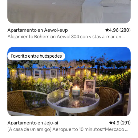
Apartamento en Aewol-eup
Calificación pr
4.96 (280)
Alojamiento Bohemian Aewol 304 con vistas al mar en
Jeju
Favorito entre huéspedes
Favorito entre huéspedes
Apartamento en Jeju-si
Calificación 
4.9 (291)
[A casa de un amigo] Aeropuerto 10 minutos#Mercado de
Dongmun 5 minutos#Terraza privada#Ramen, agua