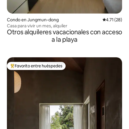
Condo en Jungmun-dong
Calificación 
4.71 (28)
Casa para vivir un mes, alquiler
Otros alquileres vacacionales con acceso
a la playa
Favorito entre huéspedes
Favorito entre huéspedes preferido