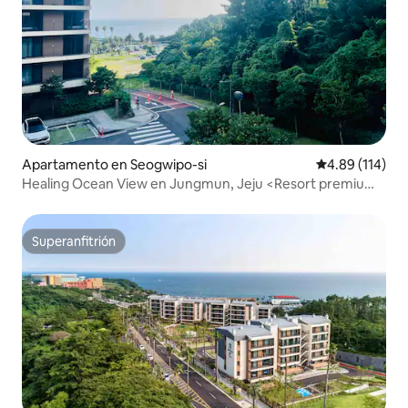
Apartamento en Seogwipo-si
Calificación p
4.89 (114)
Healing Ocean View en Jungmun, Jeju <Resort premium>
con piscina de agua de mar
Superanfitrión
Superanfitrión