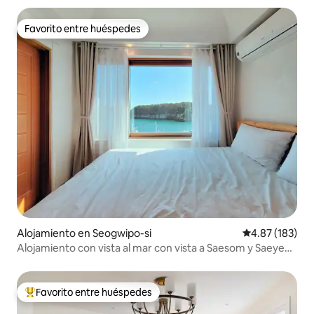
Favorito entre huéspedes
Favorito entre huéspedes
Alojamiento en Seogwipo-si
Calificación p
4.87 (183)
Alojamiento con vista al mar con vista a Saesom y Saeyeon
Bridge, Seogwipo Fortu 303
Favorito entre huéspedes
Favorito entre huéspedes preferido