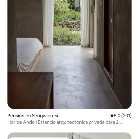
Pensión en Seogwipo-si
Calificación 
5.0 (201)
Horibe Ando | Estancia arquitectónica privada para 2
personas