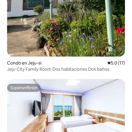
Condo en Jeju-si
Calificación
5.0 (17)
Jeju City Family Room Dos habitaciones Dos baños
Superanfitrión
Superanfitrión