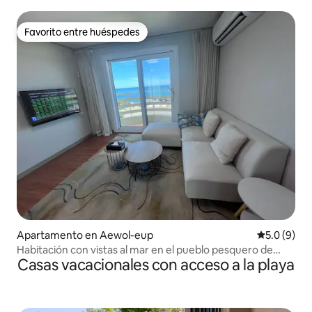
la playa
Favorito entre huéspedes
Favorito entre huéspedes
Apartamento en Aewol-eup
Calificació
5.0 (9)
Habitación con vistas al mar en el pueblo pesquero de
Casas vacacionales con acceso a la playa
Aewol, Jeju-do 2