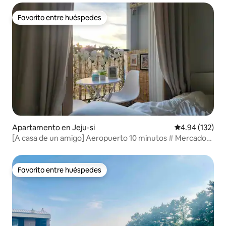
mineral ilimitada#Netflix.YouTube + estacionamiento
gratuito*
Favorito entre huéspedes
Favorito entre huéspedes
Apartamento en Jeju-si
Calificación p
4.94 (132)
[A casa de un amigo] Aeropuerto 10 minutos # Mercado
de Dongmun 5 minutos # Terraza privada # Ramen, agua
mineral ilimitada # Netflix. YouTube + estacionamiento
gratuito *
Favorito entre huéspedes
Favorito entre huéspedes