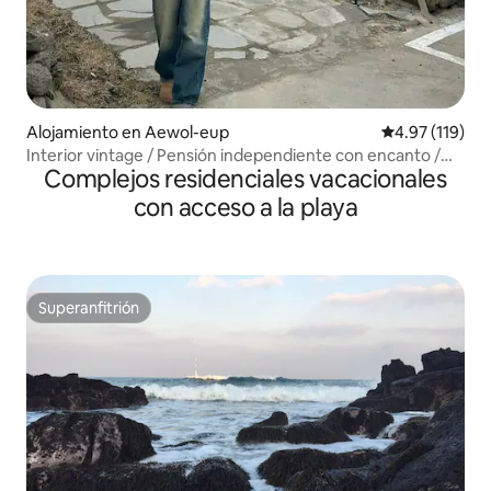
Alojamiento en Aewol-eup
Calificación p
4.97 (119)
Interior vintage / Pensión independiente con encanto /
Complejos residenciales vacacionales
Descuento por estadía continua / Fogata bajo la aurora /
Masajeador / A 19 minutos del aeropuerto / Rose Smile
con acceso a la playa
Superanfitrión
Superanfitrión