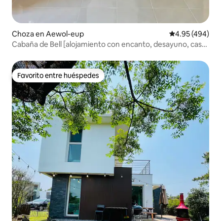
Choza en Aewol-eup
Calificación pr
4.95 (494)
Cabaña de Bell [alojamiento con encanto, desayuno, casa
privada, estilo europeo]
Favorito entre huéspedes
Favorito entre huéspedes