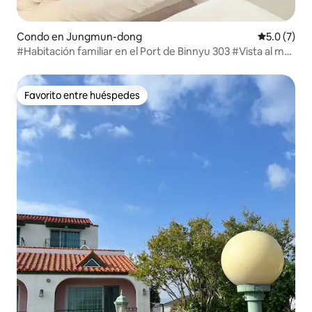
Condo en Jungmun-dong
Calificació
5.0 (7)
#Habitación familiar en el Port de Binnyu 303 #Vista al mar
#Lugar para practicar esnórquel #Carga de vehículos
eléctricos #Parrilla #Café de la mañana #Paseo por el
campo de mandarinas
Favorito entre huéspedes
Favorito entre huéspedes