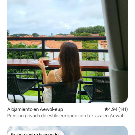
Alojamiento en Aewol-eup
Calificación p
4.94 (141)
Pension privada de estilo europeo con terraza en Aewol
Favorito entre huéspedes