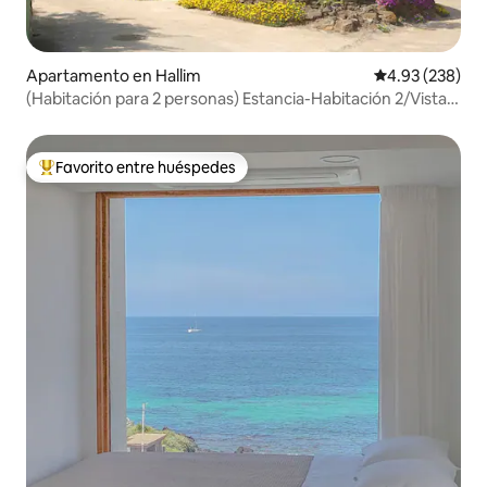
Apartamento en Hallim
Calificación pr
4.93 (238)
(Habitación para 2 personas) Estancia-Habitación 2/Vista
al mar “Stay Hyeopjae 10-gil”
Favorito entre huéspedes
Favorito entre huéspedes preferido