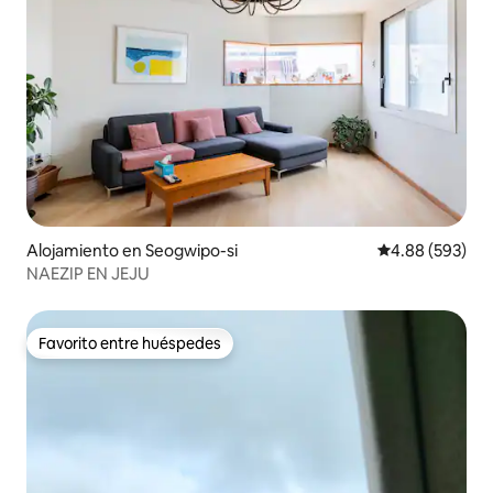
Alojamiento en Seogwipo-si
Calificación pr
4.88 (593)
NAEZIP EN JEJU
Favorito entre huéspedes
Favorito entre huéspedes