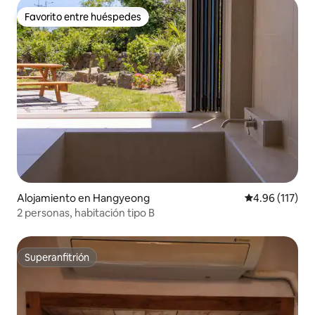
Favorito entre huéspedes
Favorito entre huéspedes
Alojamiento en Hangyeong
Calificación p
4.96 (117)
2 personas, habitación tipo B
Superanfitrión
Superanfitrión