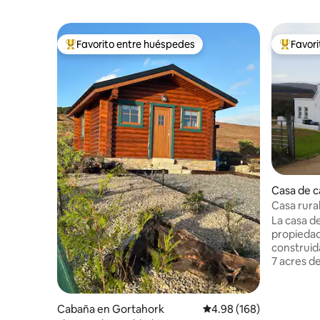
Favorito entre huéspedes
Favor
Favorito entre huéspedes preferido
Favorito
Casa de 
Casa rura
La casa d
propieda
construid
7 acres de
conserva 
originales
interna e
Cabaña en Gortahork
Calificación promedio: 
4.98 (168)
la hace m