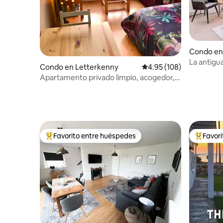
Condo en
La antigu
Condo en Letterkenny
Calificación promedio: 
4.95 (108)
Apartamento privado limpio, acogedor,
tranquilo y céntrico.
Favorito entre huéspedes
Favor
Favorito entre huéspedes preferido
Favorito