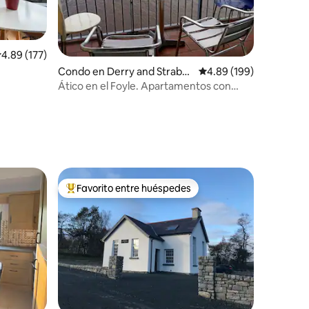
alificación promedio: 4.89 de 5, 177 reseñas
4.89 (177)
Condo en Derry and Straba
Calificación promedio: 
4.89 (199)
ne
Ático en el Foyle. Apartamentos con
vistas al Foyle.
Favorito entre huéspedes
rido
Favorito entre huéspedes preferido