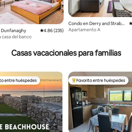
Condo en Derry and Straban
C
e
Apartamento A
 Dunfanaghy
Calificación promedio: 4.86 de 5, 235 reseñas
4.86 (235)
a casa del banco
4.95 de 5, 108 reseñas
Casas vacacionales para familias
ito entre huéspedes
Favorito entre huéspedes
 entre huéspedes preferido
Favorito entre huéspedes prefe