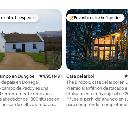
ito entre huéspedes
Favorito entre huéspedes
 entre huéspedes preferido
Favorito entre huéspedes prefe
campo en Dungloe
Calificación promedio: 4.95 de 5, 149 reseñas
4.95 (149)
Casa del árbol
C
l de paja en Donegal
The Birdbox, casa del árbol en
con vistas a Glenveagh
e campo de Paddy es una
Premio al anfitrión destacado e
d recientemente renovada
el alojamiento más original de 
a alrededor de 1880 situada en
***Lee el perfil del anuncio en s
 tierras de cultivo y todavía
para comprender completamen
las características/carácter
espacio antes de reservar.*** The
, incluida la pared de piedra
Birdbox at Neadú es una acoge
xpuesta y la gran chimenea que
del árbol hecha a mano enclava
4.98 de 5, 168 reseñas
uy acogedora. Esta zona es
ramas de hermosos robles y pi