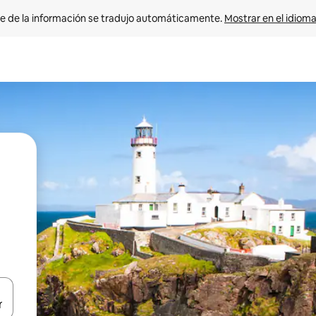
e de la información se tradujo automáticamente. 
Mostrar en el idioma
n las teclas de flecha hacia arriba y hacia abajo o explora con el tact