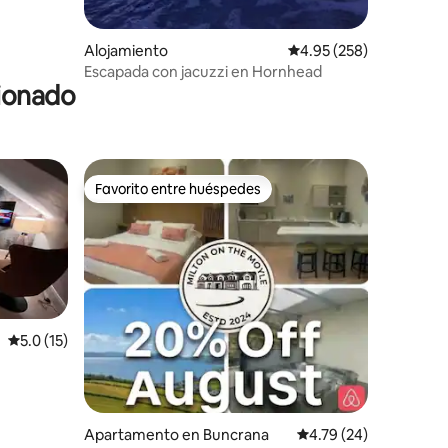
Alojamiento
Calificación promedio: 
4.95 (258)
Escapada con jacuzzi en Hornhead
cionado
Favorito entre huéspedes
Favorito entre huéspedes
Calificación promedio: 5.0 de 5, 15 reseñas
5.0 (15)
Apartamento en Buncrana
Calificación promedio:
4.79 (24)