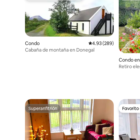
Condo
Calificación promedio: 
4.93 (289)
Cabaña de montaña en Donegal
Condo en 
Retiro el
mar
Superanfitrión
Favorito
Superanfitrión
Favorito