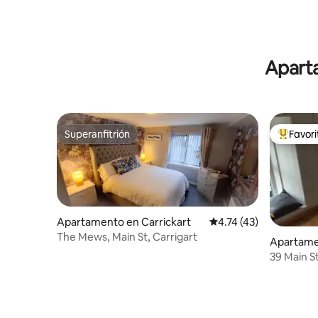
Aparta
Superanfitrión
Favor
Superanfitrión
Favorito
Apartamento en Carrickart
Calificación promedio:
4.74 (43)
The Mews, Main St, Carrigart
Apartame
39 Main S