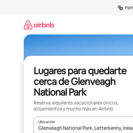
Omite
Part
el
contenido
Lugares para quedarte
cerca de Glenveagh
National Park
Reserva alquileres vacacionales únicos,
alojamientos y mucho más en Airbnb
Ubicación
Cuando los resultados estén disponibles, navega co