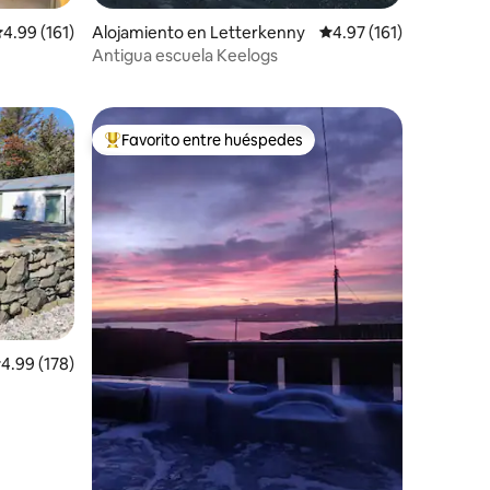
alificación promedio: 4.99 de 5, 161 reseñas
4.99 (161)
Alojamiento en Letterkenny
Calificación promedio: 
4.97 (161)
Antigua escuela Keelogs
Favorito entre huéspedes
rido
Favorito entre huéspedes preferido
alificación promedio: 4.99 de 5, 178 reseñas
4.99 (178)