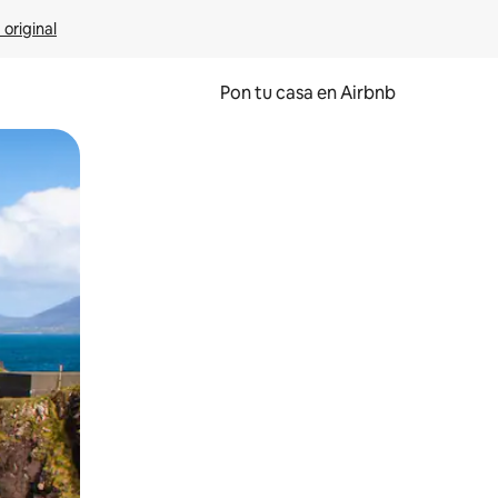
 original
Pon tu casa en Airbnb
o o desliza el dedo.