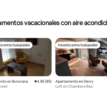
mentos vacacionales con aire acondi
ito entre huéspedes
Favorito entre huéspedes
 entre huéspedes preferido
Favorito entre huéspedes
 4.74 de 5, 43 reseñas
nto en Buncrana
Calificación promedio: 4.96 de 5, 85 reseñas
4.96 (85)
Apartamento en Derry
treet
Loft en Chambers Rise