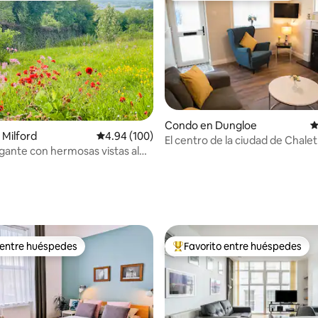
4.93 de 5, 289 reseñas
Condo en Dungloe
C
Milford
Calificación promedio: 4.94 de 5, 100 reseñas
4.94 (100)
El centro de la ciudad de Chalet
egante con hermosas vistas al
 entre huéspedes
Favorito entre huéspedes
 entre huéspedes
Favorito entre huéspedes prefe