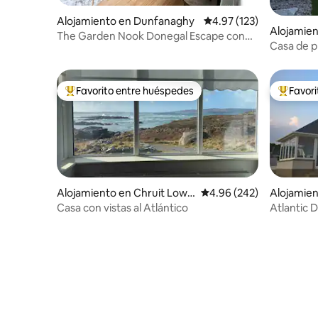
Alojamiento en Dunfanaghy
Calificación promedio: 
4.97 (123)
Alojamie
The Garden Nook Donegal Escape con
Casa de p
acceso a la playa
Favorito entre huéspedes
Favor
Favorito entre huéspedes preferido
Favorito
Alojamiento en Chruit Lowe
Calificación promedio: 
4.96 (242)
Alojamie
r Kincasslagh
Casa con vistas al Atlántico
Atlantic 