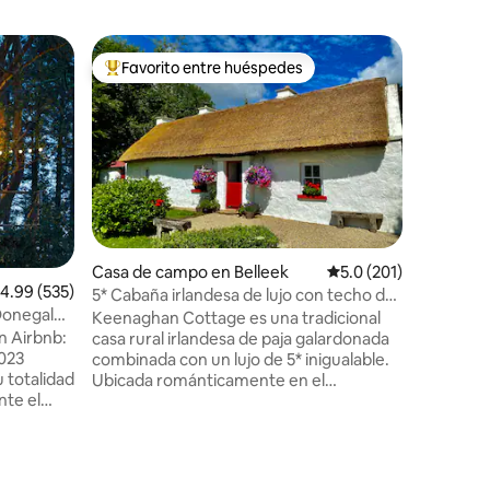
Casa de camp
Favorito entre huéspedes
Favor
rido
Favorito entre huéspedes preferido
Favorit
e
Moderna c
Esta mod
realmente
montañas
Eske. Se 
que lo at
casa de 
coche de 
algunos 
agradable
Casa de campo en Belleek
Calificación promedio:
5.0 (201)
alificación promedio: 4.99 de 5, 535 reseñas
4.99 (535)
en la ciu
5* Cabaña irlandesa de lujo con techo de
artesaní
 Donegal
paja HiddenGem Ireland
Keenaghan Cottage es una tradicional
Estamos 
n Airbnb:
casa rural irlandesa de paja galardonada
Harveys P
2023
combinada con un lujo de 5* inigualable.
castillo 
u totalidad
Ubicada románticamente en el
5* de re
te el
impresionante condado de Fermanagh,
pero a tiro de piedra del mágico condado
dora casa
de Donegal... la ubicación perfecta para
da en las
explorar la idílica costa oeste de Irlanda.
nos
Este alojamiento único tiene