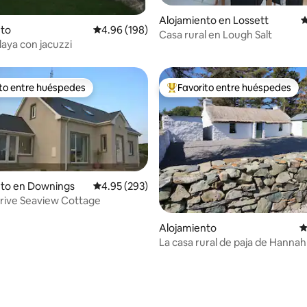
4.97 de 5, 123 reseñas
Alojamiento en Lossett
C
nto
Calificación promedio: 4.96 de 5, 198 reseñas
4.96 (198)
Casa rural en Lough Salt
laya con jacuzzi
ito entre huéspedes
Favorito entre huéspedes
 entre huéspedes preferido
Favorito entre huéspedes prefe
4.96 de 5, 242 reseñas
nto en Downings
Calificación promedio: 4.95 de 5, 293 reseñas
4.95 (293)
Drive Seaview Cottage
Alojamiento
C
La casa rural de paja de Hannah