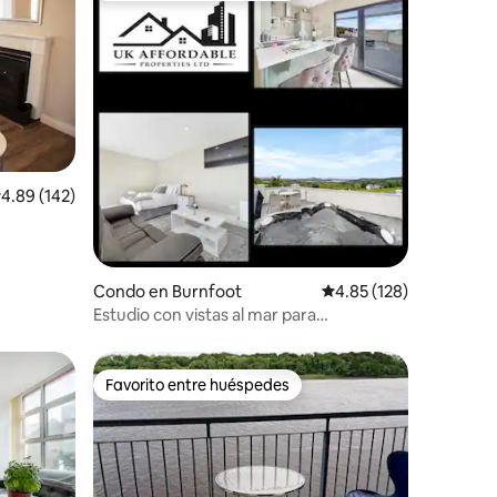
alificación promedio: 4.89 de 5, 142 reseñas
4.89 (142)
Condo en Burnfoot
Calificación promedio: 
4.85 (128)
Estudio con vistas al mar para
2 huéspedes
Favorito entre huéspedes
rido
Favorito entre huéspedes