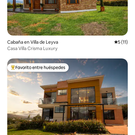
Cabaña en Villa de Leyva
Calificaci
5 (11)
Casa Villa Crisma Luxury
Favorito entre huéspedes
Favorito entre huéspedes preferido