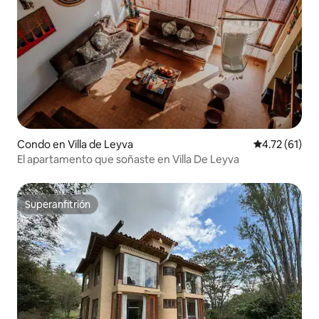
Condo en Villa de Leyva
Calificación 
4.72 (61)
El apartamento que soñaste en Villa De Leyva
Superanfitrión
Superanfitrión