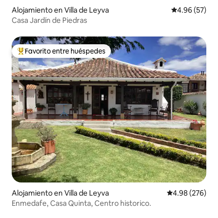
Alojamiento en Villa de Leyva
Calificación p
4.96 (57)
Casa Jardín de Piedras
Favorito entre huéspedes
Favorito entre huéspedes preferido
Alojamiento en Villa de Leyva
Calificación pr
4.98 (276)
Enmedafe, Casa Quinta, Centro historico.