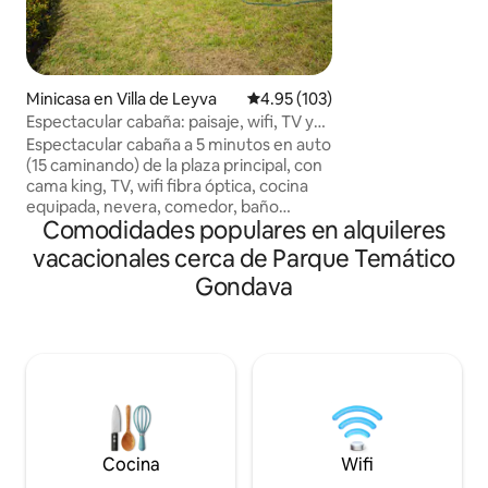
para amantes de la
es agradable y poco
TV por cable y agua c
minutos del pueblo
las principales atra
Minicasa en Villa de Leyva
Calificación promedio: 4.95 de 5
4.95 (103)
Pozos azules, Gran
Espectacular cabaña: paisaje, wifi, TV y
Infiernito y Parque
cocina
Espectacular cabaña a 5 minutos en auto
(15 caminando) de la plaza principal, con
cama king, TV, wifi fibra óptica, cocina
equipada, nevera, comedor, baño
Comodidades populares en alquileres
privado con agua caliente y teleducha,
fibra óptica, terraza con sillas y amplia
vacacionales cerca de Parque Temático
zona para parquear. Pet-friendly,
Gondava
¡mascotas bienvenidas! Ideal para
escapadas románticas o descanso en la
naturaleza, con vistas increíbles a la
Plaza de Villa de Leyva y el Valle de
Tenza. Anfitriones serviciales y
dispuestos para ayudarte en lo que
necesites.
Cocina
Wifi