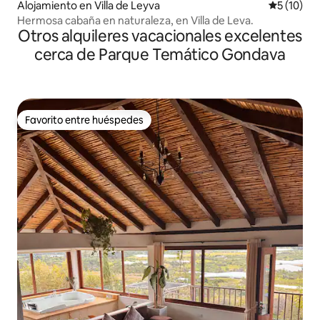
Alojamiento en Villa de Leyva
Calificaci
5 (10)
Hermosa cabaña en naturaleza, en Villa de Leva.
Otros alquileres vacacionales excelentes
cerca de Parque Temático Gondava
Favorito entre huéspedes
Favorito entre huéspedes