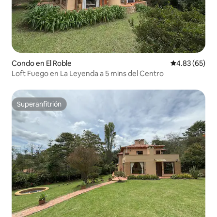
Condo en El Roble
Calificación p
4.83 (65)
Loft Fuego en La Leyenda a 5 mins del Centro
Superanfitrión
Superanfitrión