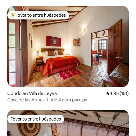
Favorito entre huéspedes
Favorito entre huéspedes preferido
Condo en Villa de Leyva
Calificación p
4.95 (151)
Casa de las Aguas II- Ideal para parejas
Favorito entre huéspedes
Favorito entre huéspedes