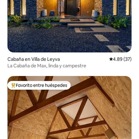
Cabaña en Villa de Leyva
Calificación p
4.89 (37)
La Cabaña de Max, linda y campestre
Favorito entre huéspedes
Favorito entre huéspedes preferido