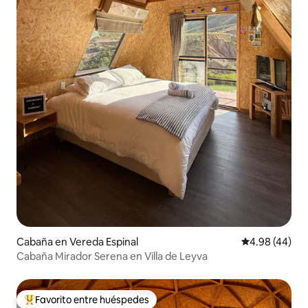
Cabaña en Vereda Espinal
Calificación p
4.98 (44)
Cabaña Mirador Serena en Villa de Leyva
Favorito entre huéspedes
Favorito entre huéspedes preferido