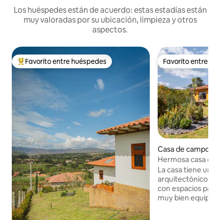
Los huéspedes están de acuerdo: estas estadías están
muy valoradas por su ubicación, limpieza y otros
aspectos.
Favorito entre huéspedes
Favorito entre h
Favorito entre huéspedes preferido
Favorito entre h
Casa de campo en V
eyva
Hermosa casa cam
Luz 2
La casa tiene un b
arquitectónico, e
con espacios para 
muy bien equipada.
iluminada. Tiene be
vista maravillosa a