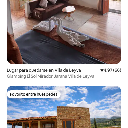
Lugar para quedarse en Villa de Leyva
Calificación p
4.97 (66)
Glamping El Sol Mirador Jarana Villa de Leyva
Favorito entre huéspedes
Favorito entre huéspedes