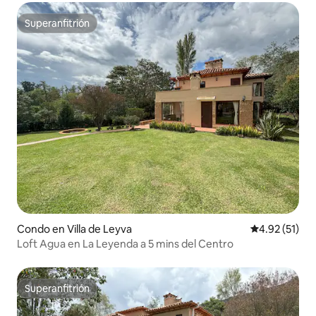
Superanfitrión
Superanfitrión
Condo en Villa de Leyva
Calificación 
4.92 (51)
Loft Agua en La Leyenda a 5 mins del Centro
Superanfitrión
Superanfitrión