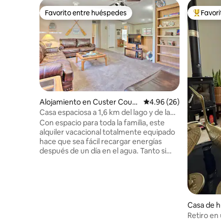
Favorito entre huéspedes
Favor
Favorito entre huéspedes
Favorito
Alojamiento en Custer Count
Calificación promedio:
4.96 (26)
y
Casa espaciosa a 1,6 km del lago y de la
rampa para botes
Con espacio para toda la familia, este
alquiler vacacional totalmente equipado
hace que sea fácil recargar energías
después de un día en el agua. Tanto si
prefieres descansar en la playa como si
quieres pasar el día pescando, la
ubicación de esta casa de 3 dormitorios y
2 baños de Butler te permitirá pasar de
las actividades al aire libre al descanso en
Casa de h
el interior sin problemas. Prueba tu
on
Retiro en 
suerte en los cercanos casinos Lucky