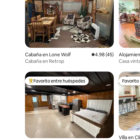
Cabaña en Lone Wolf
Calificación promedio:
4.98 (45)
Alojamien
Cabaña en Retrop
Casa vint
Favorito entre huéspedes
Favorito
Favorito entre huéspedes preferido
Favorito
Villa en C