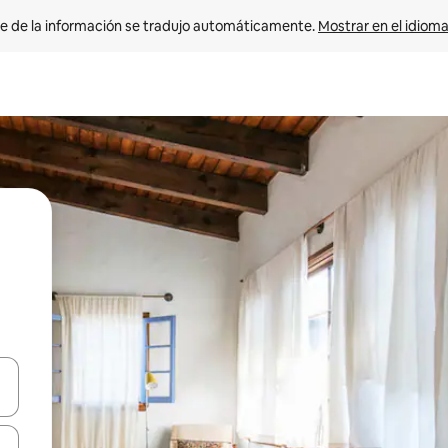
e de la información se tradujo automáticamente. 
Mostrar en el idioma
n las teclas de flecha hacia arriba y hacia abajo o explora con el tact