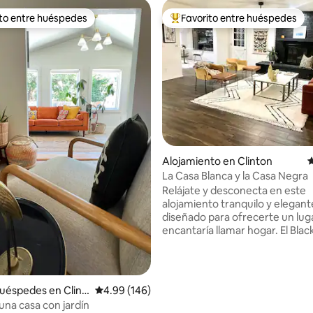
ito entre huéspedes
Favorito entre huéspedes
 entre huéspedes preferido
Favorito entre huéspedes prefe
 4.96 de 5, 26 reseñas
Alojamiento en Clinton
C
La Casa Blanca y la Casa Negra
Relájate y desconecta en este
alojamiento tranquilo y elegant
diseñado para ofrecerte un lug
encantaría llamar hogar. El Blac
White Bungalow es una casa m
3 dormitorios y 2 baños, reima
un ambiente elegante y moder
Ubicado en un barrio seguro, tr
uéspedes en Clint
Calificación promedio: 4.99 de 5, 146 reseñas
4.99 (146)
de primer nivel, cerca de resta
una casa con jardín
tiendas, gimnasio, el zoológico 