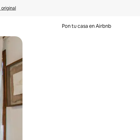
 original
Pon tu casa en Airbnb
o o desliza el dedo.