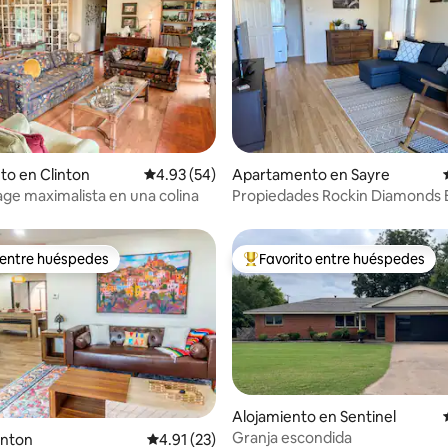
 4.98 de 5, 45 reseñas
to en Clinton
Calificación promedio: 4.93 de 5, 54 reseñas
4.93 (54)
Apartamento en Sayre
age maximalista en una colina
Propiedades Rockin Diamonds 
 entre huéspedes
Favorito entre huéspedes
 entre huéspedes
Favorito entre huéspedes prefe
Alojamiento en Sentinel
Granja escondida
linton
Calificación promedio: 4.91 de 5, 23 reseñas
4.91 (23)