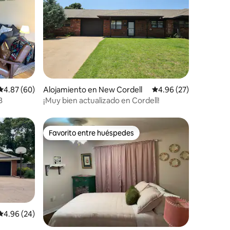
Calificación promedio: 4.87 de 5, 60 reseñas
4.87 (60)
Alojamiento en New Cordell
Calificación promedio:
4.96 (27)
B
¡Muy bien actualizado en Cordell!
Favorito entre huéspedes
rido
Favorito entre huéspedes
Calificación promedio: 4.96 de 5, 24 reseñas
4.96 (24)