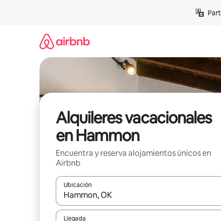
Omite
Part
el
contenido
Alquileres vacacionales
en Hammon
Encuentra y reserva alojamientos únicos en
Airbnb
Ubicación
Cuando los resultados estén disponibles, navega co
Llegada