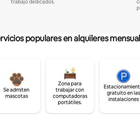
trabajo dedicados.
c
p
rvicios populares en alquileres mensua
Zona para
Estacionamien
Se admiten
trabajar con
gratuito en la
mascotas
computadoras
instalaciones
portátiles.