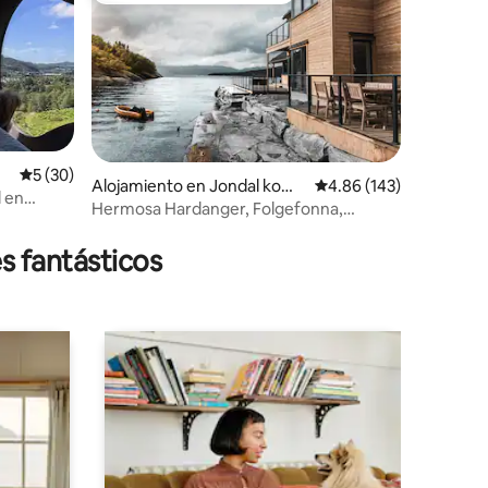
Calificación promedio: 5 de 5, 30 reseñas
5 (30)
Alojamiento en Jondal kom
Calificación promedio: 
4.86 (143)
 en
mune
Hermosa Hardanger, Folgefonna,
ox Bergen
Trolltunga, Jondal
s fantásticos