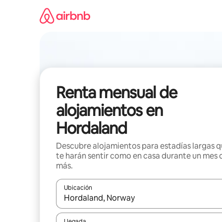
Omite
el
contenido
Renta mensual de
alojamientos en
Hordaland
Descubre alojamientos para estadías largas 
te harán sentir como en casa durante un mes 
más.
Ubicación
Cuando los resultados estén disponibles, navega co
Llegada