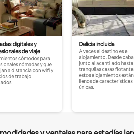
das digitales y
Delicia incluida
sionales de viaje
A veces el destino es el
alojamiento. Desde caba
amientos cómodos para
junto al acantilado hasta
sionales nómadas y que
tranquilas casas flotante
jan a distancia con wifi y
estos alojamientos están
ios de trabajo
llenos de características
cados.
únicas.
modidades y ventajas para estadías lar