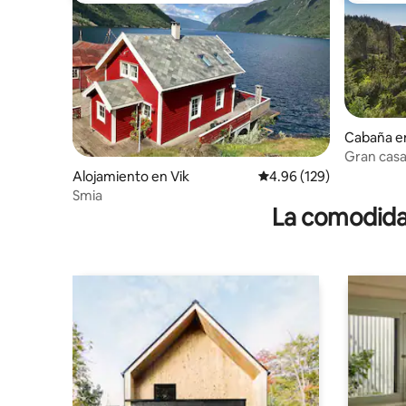
Cabaña e
Gran casa
Alojamiento en Vik
Calificación promedio: 
4.96 (129)
Smia
La comodidad