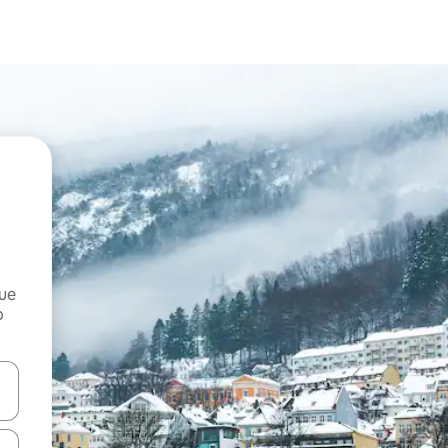
que
o
n las teclas de flecha hacia arriba y hacia abajo o explora con el tact