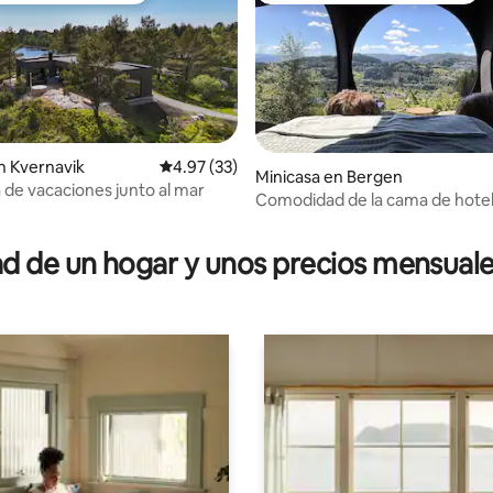
n Kvernavik
Calificación promedio: 4.97 de 5, 33 reseñas
4.97 (33)
Minicasa en Bergen
 de vacaciones junto al mar
Comodidad de la cama de hotel
4.96 de 5, 129 reseñas
medio de la naturaleza - Birdb
 de un hogar y unos precios mensuale