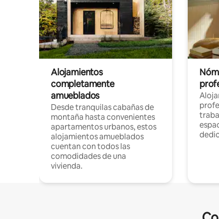
Alojamientos
Nóma
completamente
profe
amueblados
Aloj
profe
Desde tranquilas cabañas de
traba
montaña hasta convenientes
espac
apartamentos urbanos, estos
dedi
alojamientos amueblados
cuentan con todos las
comodidades de una
vivienda.
Co