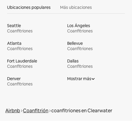
Ubicaciones populares
Más ubicaciones
Seattle
Los Ángeles
Coanfitriones
Coanfitriones
Atlanta
Bellevue
Coanfitriones
Coanfitriones
Fort Lauderdale
Dallas
Coanfitriones
Coanfitriones
Denver
Mostrar más
Coanfitriones
Airbnb
Coanfitrión
coanfitriones en Clearwater