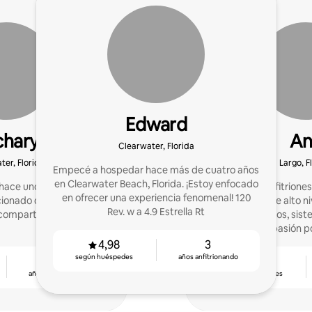
Edward
chary
An
Clearwater, Florida
ter, Florida
Largo, F
Empecé a hospedar hace más de cuatro años
en Clearwater Beach, Florida. ¡Estoy enfocado
ace unos tres años! ¡Me
Ayudo a los anfitrione
en ofrecer una experiencia fenomenal! 120
cionado con eso y quiero
inolvidables y de alto n
Rev. w a 4.9 Estrella Rt
compartir mi pasión!
bien pensados, sist
verdadera pasión po
4,98
3
según huéspedes
años anfitrionando
4
4,98
años anfitrionando
según huéspedes