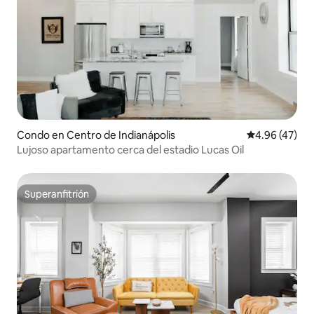
Condo en Centro de Indianápolis
Calificación 
4.96 (47)
Lujoso apartamento cerca del estadio Lucas Oil
Superanfitrión
Superanfitrión