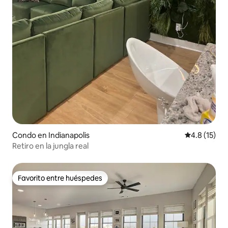
Condo en Indianapolis
Calificación
4.8 (15)
Retiro en la jungla real
Favorito entre huéspedes
Favorito entre huéspedes