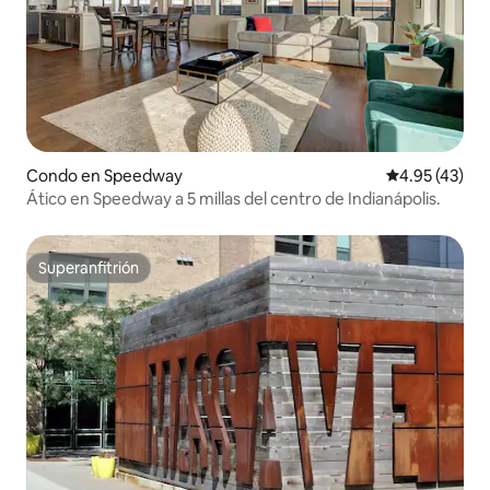
Condo en Speedway
Calificación 
4.95 (43)
Ático en Speedway a 5 millas del centro de Indianápolis.
Superanfitrión
Superanfitrión