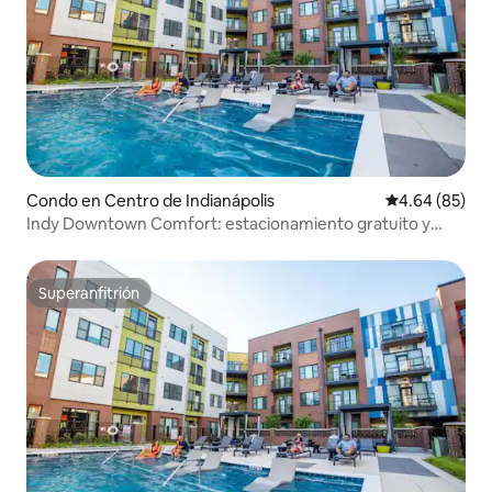
Condo en Centro de Indianápolis
Calificación p
4.64 (85)
Indy Downtown Comfort: estacionamiento gratuito y
estilo moderno
Superanfitrión
Superanfitrión