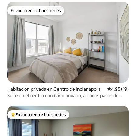
Favorito entre huéspedes
Favorito entre huéspedes
Habitación privada en Centro de Indianápolis
Calificación 
4.95 (19)
Suite en el centro con baño privado, a pocos pasos de
Mass Avenue
Favorito entre huéspedes
Favorito entre huéspedes preferido