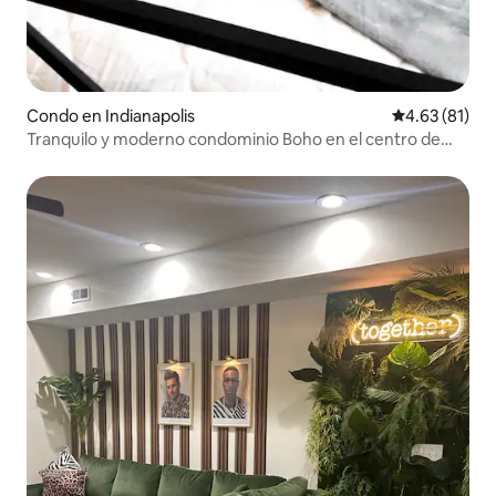
Condo en Indianapolis
Calificación 
4.63 (81)
Tranquilo y moderno condominio Boho en el centro de
Indy