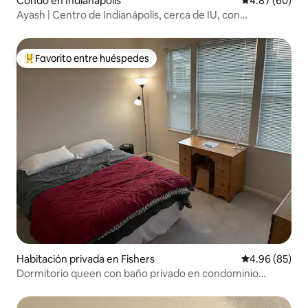
Condo en Indianapolis
Calificación p
4.87 (60)
Ayash | Centro de Indianápolis, cerca de IU, con
aparcamiento gratuito
Favorito entre huéspedes
Favorito entre huéspedes preferido
Habitación privada en Fishers
Calificación p
4.96 (85)
Dormitorio queen con baño privado en condominio
tranquilo