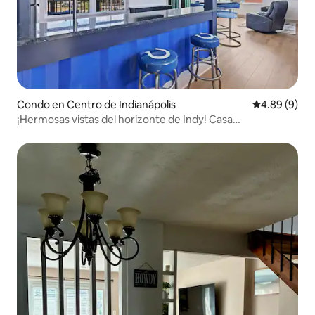
Condo en Centro de Indianápolis
Calificación 
4.89 (9)
¡Hermosas vistas del horizonte de Indy! Casa
personalizada