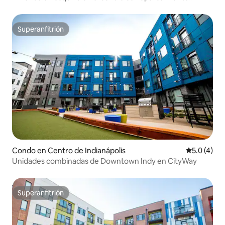
gratuito
Superanfitrión
Superanfitrión
Condo en Centro de Indianápolis
Calificació
5.0 (4)
Unidades combinadas de Downtown Indy en CityWay
Superanfitrión
Superanfitrión