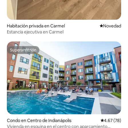
Habitación privada en Carmel
Lugar para ho
Novedad
Estancia ejecutiva en Carmel
Superanfitrión
Superanfitrión
Condo en Centro de Indianápolis
Calificación p
4.67 (78)
Vivienda en esquina en el centro con aparcamiento