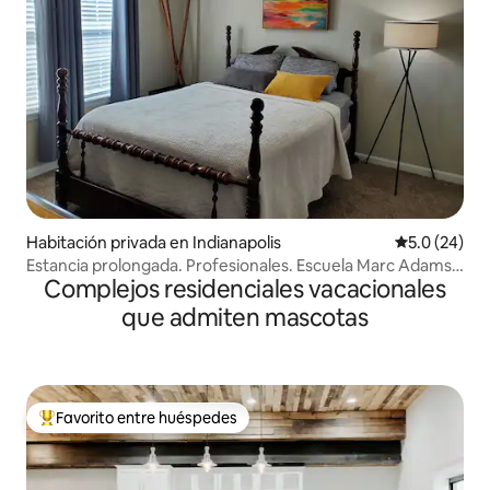
Habitación privada en Indianapolis
Calificación
5.0 (24)
Estancia prolongada. Profesionales. Escuela Marc Adams.
Complejos residenciales vacacionales
Lujoso. Seguro
que admiten mascotas
Favorito entre huéspedes
Favorito entre huéspedes preferido