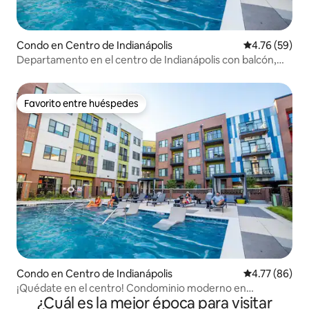
Condo en Centro de Indianápolis
Calificación 
4.76 (59)
Departamento en el centro de Indianápolis con balcón,
piscina y estacionamiento
Favorito entre huéspedes
Favorito entre huéspedes
Condo en Centro de Indianápolis
Calificación 
4.77 (86)
¡Quédate en el centro! Condominio moderno en
¿Cuál es la mejor época para visitar
Indianápolis con estacionamiento gratuito