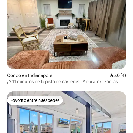
Condo en Indianapolis
Calificació
5.0 (4)
¡A 11 minutos de la pista de carreras! ¡Aquí aterrizan las
Águilas!
Favorito entre huéspedes
Favorito entre huéspedes