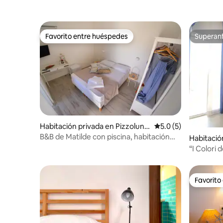
Favorito entre huéspedes
Superanf
Favorito entre huéspedes
Superanf
Habitación privada en Pizzolung
Calificación promedi
5.0 (5)
o
B&B de Matilde con piscina, habitación
Habitació
con una cama 1
“I Colori 
Habitación
Favorito
Favorito