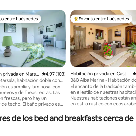
ito entre huéspedes
Favorito entre huéspedes
 entre huéspedes preferido
Favorito entre huéspedes prefe
Habitación privada en Castel
C
n privada en Marsal
Calificación promedio: 4.97 de 5, 103 reseñas
4.97 (103)
luzzo
B&B Alba Marina - Habitación d
Marsala, habitación doble con
4.86 de 5, 176 reseñas
desayuno incluido
El encanto de la tradición tamb
ción es amplia y luminosa, con
en el estilo de nuestras habitac
uevos y de líneas rectas. Las
Nuestras habitaciones están a
n frescas, pero hay un
en estilo rústico con ecos arab
 de techo. El baño privado es
hechas con materiales naturale
uenta con bañera y ducha de
colores tradicionales. Algunas
uvia, y se accede directamente
res de los bed and breakfasts cerca de 
habitaciones tienen suelos de 
abitación. Cocina a disposición
otras vigas de madera en el tec
los huéspedes, equipada con
algunos ambientes tienen vistas
s, utensilios de cocina y