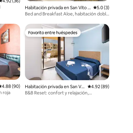
Calificación promedio: 4.92 de 5, 36 reseñas
4.92 (36)
1
Habitación privada en San Vito L
Calificación promed
5.0 (3)
o Capo
Bed and Breakfast Aloe, habitación doble
con...
Favorito entre huéspedes
Favorito entre huéspedes
Calificación promedio: 4.88 de 5, 90 reseñas
4.88 (90)
Habitación privada en San Vit
Calificación promedio:
4.92 (89)
o Lo Capo
 roja
B&B Reset: confort y relajación,
habitación económica