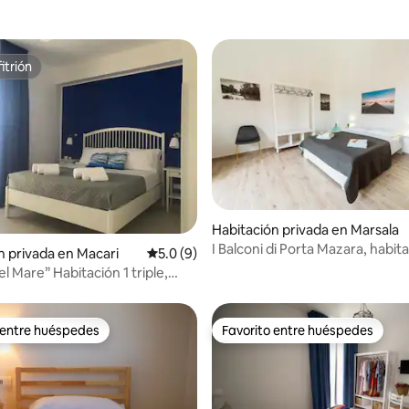
itrión
itrión
Habitación privada en Marsala
o: 5.0 de 5, 5 reseñas
I Balconi di Porta Mazara, habit
n privada en Macari
Calificación promedio: 5.0 de 5, 9 reseñas
5.0 (9)
doble
del Mare” Habitación 1 triple,
 2...
 entre huéspedes
Favorito entre huéspedes
 entre huéspedes
Favorito entre huéspedes