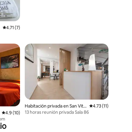
Calificación promedio: 4.71 de 5, 7 reseñas
4.71 (7)
Habitación privada en San Vito
Calificación promedio
4.73 (11)
Lo Capo
13 horas reunión privada Sala 86
Calificación promedio: 4.9 de 5, 10 reseñas
4.9 (10)
oom
io