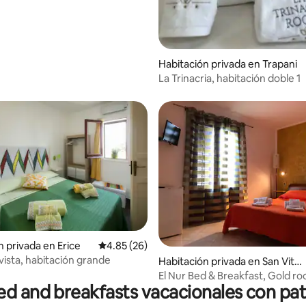
Habitación privada en Trapani
La Trinacria, habitación doble 1
n privada en Erice
Calificación promedio: 4.85 de 5, 26 reseñas
4.85 (26)
vista, habitación grande
: 4.89 de 5, 9 reseñas
Habitación privada en San Vito
Lo Capo
El Nur Bed & Breakfast, Gold r
ed and breakfasts vacacionales con pat