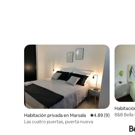
Habitació
B&B Bella 
Habitación privada en Marsala
Calificación promedio
4.89 (9)
Las cuatro puertas, puerta nueva
B