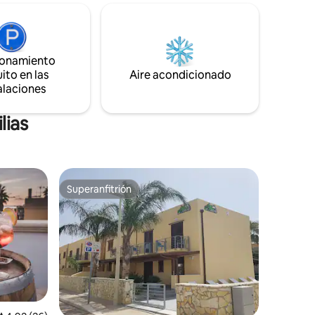
das están
pie del puerto y del centro de Favignana.
tuita y
En la planta baja se pueden alquilar
grupos y
scooters, bicicletas eléctricas y bicicletas.
ente
ionamiento
ito en las
Aire acondicionado
alaciones
lias
Superanfitrión
Superanfitrión