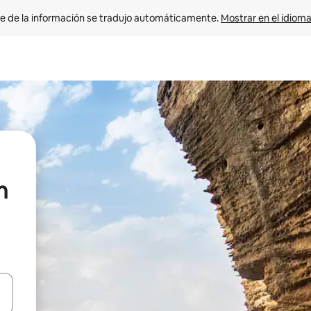
e de la información se tradujo automáticamente. 
Mostrar en el idioma
n
n las teclas de flecha hacia arriba y hacia abajo o explora con el tact