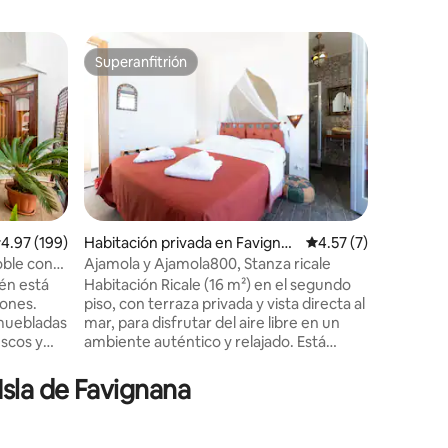
Habitaci
Superanfitrión
Favor
rido
Superanfitrión
Favorit
lluzzo
Bed & Br
con pisci
Sole Bed 
construc
Castelluz
a poca di
Santa Mar
hermosas 
costa de 
Cofano. L
alificación promedio: 4.97 de 5, 199 reseñas
4.97 (199)
Habitación privada en Favignan
Calificación promedi
4.57 (7)
habitaci
a
oble con
Ajamola y Ajamola800, Stanza ricale
amueblad
ién está
Habitación Ricale (16 m²) en el segundo
comodida
iones.
piso, con terraza privada y vista directa al
piscina c
muebladas
mar, para disfrutar del aire libre en un
buffet se
escos y
ambiente auténtico y relajado. Está
panorám
s y
equipada con baño privado con ducha. La
propiedad está ubicada al comienzo de
Isla de Favignana
parqué,
un estacionamiento público,
ho;
conveniente para quienes llegan en
 al patio
automóvil o scooter, y a poca distancia a