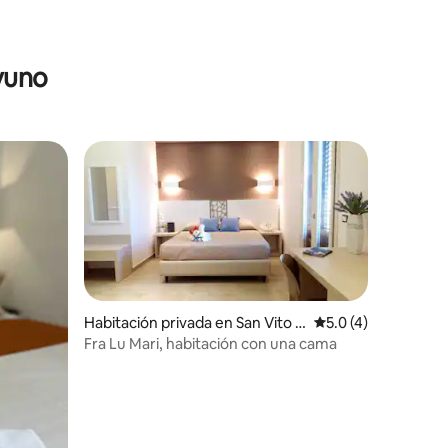
yuno
Habitación privada en San Vito L
Calificación promed
5.0 (4)
o Capo
Fra Lu Mari, habitación con una cama