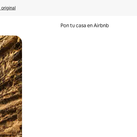
 original
Pon tu casa en Airbnb
o o desliza el dedo.