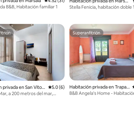
o: 5.0 de 5, 4 reseñas
n privada en Marsala
Calificación promedio: 4.52 de 5, 31 reseñas
4.52 (31)
Habitación privada en Marsal
a
a B&B, Habitación familiar 1
Stella Fenicia, habitación doble 
itrión
Superanfitrión
itrión
Superanfitrión
Habitación privada en Trapan
n privada en San Vito L
Calificación promedio: 5.0 de 5, 6 reseñas
5.0 (6)
i
B&B Angela's Home - Habitación
ar, a 200 metros del mar,
 doble con...