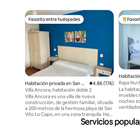
Favorito entre huéspedes
Favor
Favorito entre huéspedes
Favorito
Habitació
a
Rapa Nui 
Habitación privada en San Vi
Calificación promedio: 
4.86 (176)
piscina
La habita
to Lo Capo
Villa Ancora, habitación doble 2
muebles n
Villa Ancora es una villa de nueva
noches so
construcción, de gestión familiar, situada
ventilador
a 200 metros de la hermosa playa de San
amplio, c
Vito Lo Capo, en una zona tranquila. Hay
efecto ll
Servicios popula
dos habitaciones dobles con todas las
desde la h
comodidades (baño privado,mini-nevera
de todos 
TV, aire acondicionado), cocina y terraza.
lavavajilla
Tenemos estacionamiento. DIRECCIÓN