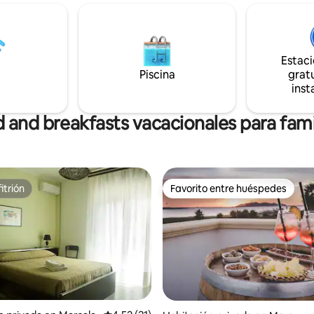
interior, otros dan al jardín. To
. Terraza y grandes
equipadas con conexión wifi gra
l aire libre, como el césped
baño privado. Adecuadas para 
piscina, el huerto de cítricos, el
familias. Dondequiera un ambi
bosque de bambú y muchos
acogedor.
verdes para relajarse.
Estac
Piscina
gratu
inst
 and breakfasts vacacionales para fami
itrión
Favorito entre huéspedes
itrión
Favorito entre huéspedes