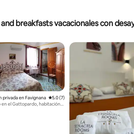
o: 5.0 de 5, 4 reseñas
 and breakfasts vacacionales con desa
n privada en Favignana
Calificación promedio: 5.0 de 5, 7 reseñas
5.0 (7)
en el Gattopardo, habitación
: 4.86 de 5, 7 reseñas
 103