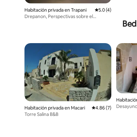
Habitación privada en Trapani
Calificación promedi
5.0 (4)
Drepanon, Perspectivas sobre el
Bed
Mediterráneo, Sala ac.
Habitació
Desayuno 
Habitación privada en Macari
Calificación promedio
4.86 (7)
individual
Torre Salina B&B