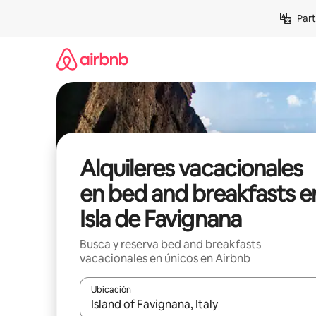
Omite
Part
el
contenido
Alquileres vacacionales
en bed and breakfasts e
Isla de Favignana
Busca y reserva bed and breakfasts
vacacionales en únicos en Airbnb
Ubicación
Cuando los resultados estén disponibles, navega co