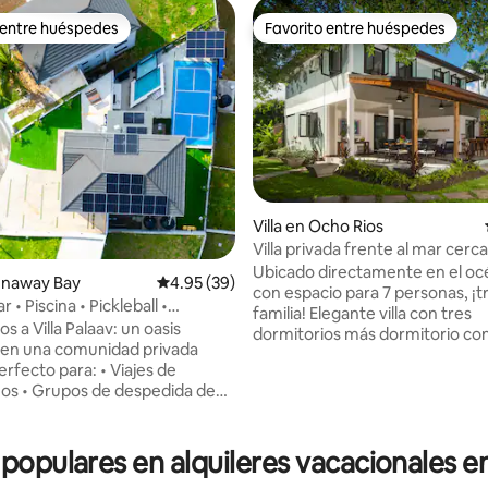
 entre huéspedes
Favorito entre huéspedes
 entre huéspedes
Favorito entre huéspedes
Villa en Ocho Rios
Villa privada frente al mar cerc
Ubicado directamente en el oc
Runaway Bay
Calificación promedio: 4.95 de 5, 39 reseñas
4.95 (39)
con espacio para 7 personas, ¡tr
r • Piscina • Pickleball •
familia! Elegante villa con tres
 Para 12
 4.92 de 5, 53 reseñas
s a Villa Palaav: un oasis
dormitorios más dormitorio co
en una comunidad privada
baños completos que ofrece e
caribeño y sensibilidad moderna. Coc
os • Grupos de despedida de
completa, sala de estar super
- Reuniones familiares • Viajes
frente a un amplio comedor/bar
iros 🎉 Paquetes de
con vistas al mar que se extien
sde US$ 350 Esta villa de
 populares en alquileres vacacionales 
el infinito. Incluye: wifi Starlink, una
rios con vista al mar cuenta con
SmartTV de 65" y aire acondici