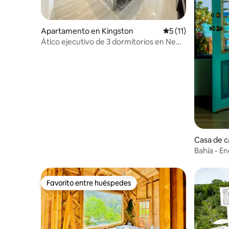
Apartamento en Kingston
Calificación promed
5 (11)
Ático ejecutivo de 3 dormitorios en New
Kingston
Casa de 
Bay
Bahía - E
loft/pers
Favorito entre huéspedes
Favorito entre huéspedes