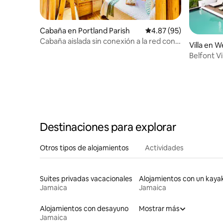
Cabaña en Portland Parish
Calificación promedio:
4.87 (95)
Cabaña aislada sin conexión a la red con
Villa en 
cascada y río
Belfont Vil
Destinaciones para explorar
Otros tipos de alojamientos
Actividades
Suites privadas vacacionales
Alojamientos con un kaya
Jamaica
Jamaica
Alojamientos con desayuno
Mostrar más
Jamaica