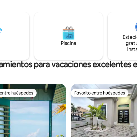
s de 2 dormitorios tipo
todas partes; tu ama de llaves/
to con cama king, cada una
privada está allí para atender t
 privada, 1 o 2 baños y áreas de
necesidades. ¡Disfruta de unas
concepto abierto, energía solar,
vacaciones jamaicanas únicas y
de agua de lluvia y
relajantes hoy mismo!
ón inteligente. Las
es incluyen: • Piscina privada.
Estac
 pickleball • Sala de billar. •
Piscina
gratu
inst
jamientos para vacaciones excelentes 
 entre huéspedes
Favorito entre huéspedes
 entre huéspedes
Favorito entre huéspedes