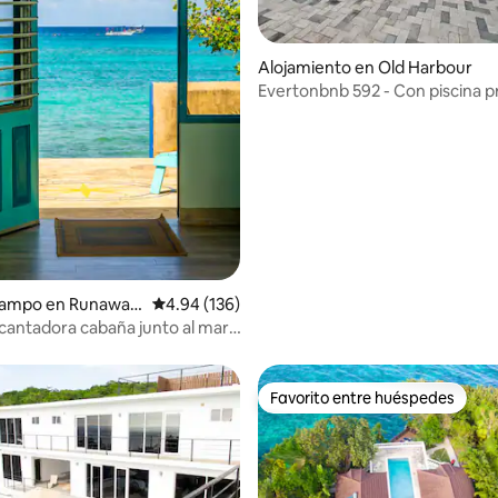
io: 5 de 5, 11 reseñas
Alojamiento en Old Harbour
Evertonbnb 592 - Con piscina p
climatizada con hidromasaje
campo en Runaway
Calificación promedio: 4.94 de 5, 136 reseñas
4.94 (136)
ncantadora cabaña junto al mar,
ianas de madera
Favorito entre huéspedes
Favorito entre huéspedes