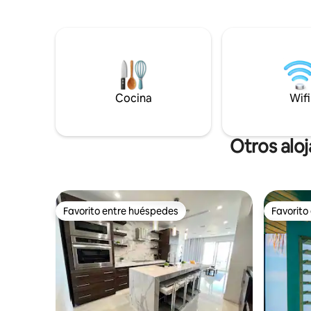
tres suite
playa de arena. Diseñado principalmente
apartamen
como un lugar de descanso orientado a
con cocina
los adultos, centrado en experiencias
estar de 
tranquilas, elevadas y culinarias. Disfruta
captación 
de total privacidad en tu villa, piscina
refrigeraci
profunda y espacios al aire libre con
comodidad
servicios de chef privado y anfitriona de
• Cancha de
Cocina
Wifi
la villa. Se prefieren huéspedes mayores
Minigolf
de 18 años. Niños más pequeños solo con
aprobación previa.
Otros alo
Favorito entre huéspedes
Favorito
Favorito entre huéspedes
Favorito