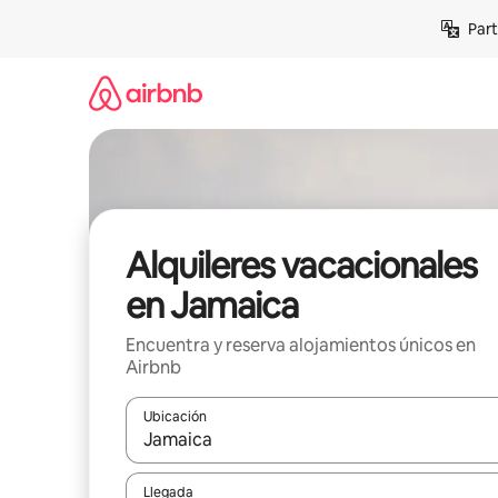
Omite
Part
el
contenido
Alquileres vacacionales
en Jamaica
Encuentra y reserva alojamientos únicos en
Airbnb
Ubicación
Cuando los resultados estén disponibles, navega co
Llegada