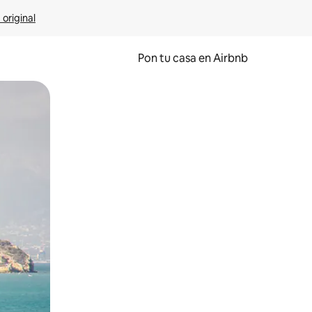
 original
Pon tu casa en Airbnb
o o desliza el dedo.