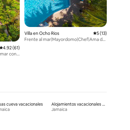
Villa en Ocho Rios
Calificación prome
5 (13)
Frente al mar|Mayordomo|Chef|Ama de
llaves|Bar de bienvenida
Calificación promedio: 4.92 de 5, 61 reseñas
4.92 (61)
l mar con
 de Ocho
as cueva vacacionales
Alojamientos vacacionales con entrada y salida de pistas de esquí
maica
Jamaica