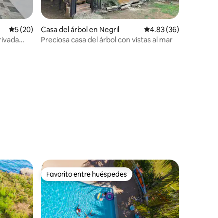
Calificación promedio: 5 de 5, 20 reseñas
5 (20)
Casa del árbol en Negril
Calificación promedio:
4.83 (36)
rivada
Preciosa casa del árbol con vistas al mar
Favorito entre huéspedes
Favorito entre huéspedes