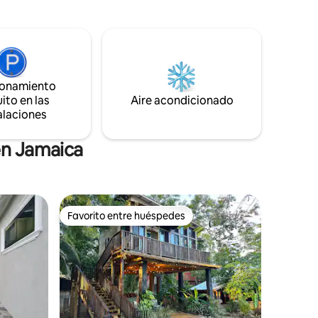
cocinera
de compra y entrega de comestibles •
odas tus
Cocinar y limpiar ($) • Conductor ($)
ionamiento
ito en las
Aire acondicionado
alaciones
en Jamaica
Favorito entre huéspedes
Favorito entre huéspedes