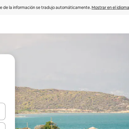
e de la información se tradujo automáticamente. 
Mostrar en el idioma
n las teclas de flecha hacia arriba y hacia abajo o explora con el tact