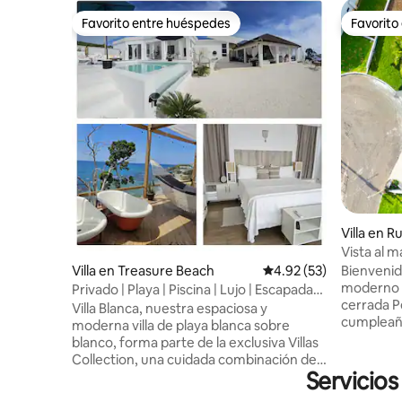
Favorito entre huéspedes
Favorito
Favorito entre huéspedes
Favorito
Villa en 
Vista al ma
Cercado |
Villa en Treasure Beach
Calificación promedio:
4.92 (53)
Bienvenido
moderno 
Privado | Playa | Piscina | Lujo | Escapada
cerrada Perfecto para: • Viajes de
culinaria
Villa Blanca, nuestra espaciosa y
cumpleañ
moderna villa de playa blanca sobre
soltero/a 
blanco, forma parte de la exclusiva Villas
con amigos • Ret
Collection, una cuidada combinación de
celebración de
Servicios
servicio de hotel boutique y lujo privado
6 dormito
para andar descalzo junto a una apartada