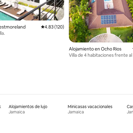
 4.87 de 5, 95 reseñas
Westmoreland
Calificación promedio: 4.83 de 5, 120 reseñas
4.83 (120)
la.
Alojamiento en Ocho Rios
Villa de 4 habitaciones frente a
piscina y opción de chef cerca
Rios
k
Alojamientos de lujo
Minicasas vacacionales
Cas
Jamaica
Jamaica
Ja