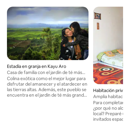
Estadía en granja en Kayu Aro
Casa de familia con el jardín de té más
grande del mundo
Colina exótica como el mejor lugar para
disfrutar del amanecer y el atardecer en
las tierras altas. Además, este pueblo se
Habitación privada
encuentra en el jardín de té más grande
Amplia habitación 
del mundo en un tramo y al pie del
Para completar tu
volcán más alto del sudeste asiático, el
¿por qué no alojar
monte Kerinci. Puedes caminar a pie o
local? Preparé una
alquilar bicicletas y vehículos todo
invitados espaciosa
terreno para disfrutar de las
equipada con cama
plantaciones de la gente, que en su