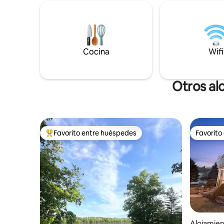
atracciones de Ohio's Best Hometown. ✔
mascotas.
Teatro privado ✔ Piscina climatizada de
vapear. Este alojamiento se encuentra en
temporada (01/05 - 01/10) ✔ Jacuzzi ✔ 4
un barrio 
dormitorios + sala de juegos tipo loft apta
cerca del
para niños ✔ Los perros son bienvenidos
Maumee.
Cocina
Wifi
Cocina ✔ completa. ✔ Fogata y parrilla ✔
Wi-Fi de alta velocidad y Smart TV ✔
Estacionamiento gratuito Reserva ahora
o toca ❤️ para guardar
Otros al
Favorito entre huéspedes
Favorito
Favorito entre huéspedes preferido
Favorito
Alojamie