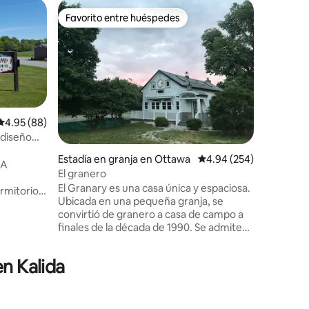
Casa de 
Favorito entre huéspedes
Favor
rido
Favorito entre huéspedes
Favorit
Casa de 
tranquilo 
Esta capr
ofrece un
una coci
amueblad
tesoros v
propietar
comercia
Calificación promedio: 4.95 de 5, 88 reseñas
4.95 (88)
Ofrecemo
 diseño
para rela
Estadía en granja en Ottawa
Calificación promedio: 
4.94 (254)
Sabin y P
RA
Situado en
El granero
que ofre
El Granary es una casa única y espaciosa.
rmitorio
ofrece u
Ubicada en una pequeña granja, se
n sofá
especiali
convirtió de granero a casa de campo a
 privado
comida y jazz. Ambos 
finales de la década de 1990. Se admiten
distancia 
mascotas (por una tarifa) y nuestro perro
h
y gatos pueden pasar a visitar. Ideal para
ma / sofá
en Kalida
familias que visitan la casa o buscan un
een para
alojamiento para escapar. Ideal para
te el día.
viajeros que visitan la cantera de Gilboa.
llón y
No se permiten fiestas ni eventos según
critorio