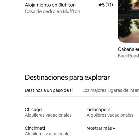
Alojamiento en Bluffton
Calificación promed
5 (71)
Casa de cedro en Bluffton
Cabaña e
BackRoads
Destinaciones para explorar
Destinos a un paso de ti
Los mejores lugares de int
Chicago
Indianápolis
Alquileres vacacionales
Alquileres vacacionales
Cincinnati
Mostrar más
Alquileres vacacionales