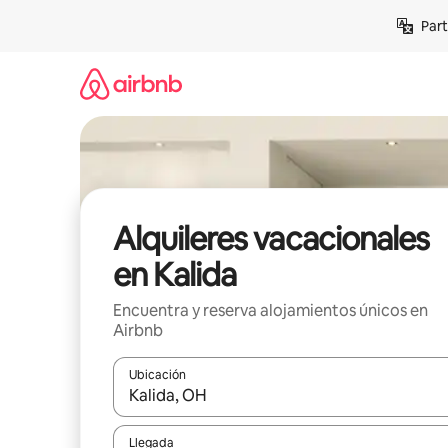
Omite
Part
el
contenido
Alquileres vacacionales
en Kalida
Encuentra y reserva alojamientos únicos en
Airbnb
Ubicación
Cuando los resultados estén disponibles, navega co
Llegada