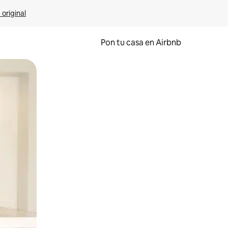
 original
Pon tu casa en Airbnb
o o desliza el dedo.