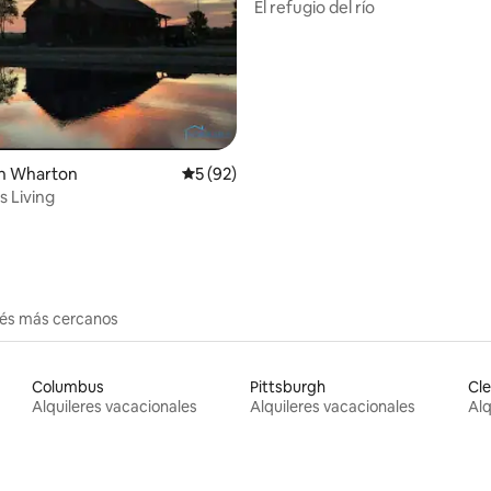
El refugio del río
io: 5 de 5, 71 reseñas
n Wharton
Calificación promedio: 5 de 5, 92 reseñas
5 (92)
 Living
erés más cercanos
Columbus
Pittsburgh
Cle
Alquileres vacacionales
Alquileres vacacionales
Alq