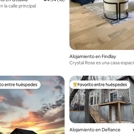
 la calle principal
Alojamiento en Findlay
 4.98 de 5, 57 reseñas
Crystal Rose es una casa espaci
moderna con garaje
ito entre huéspedes
Favorito entre huéspedes
 entre huéspedes preferido
Favorito entre huéspedes prefe
Alojamiento en Defiance