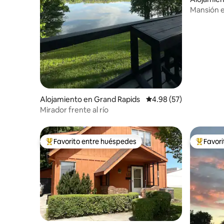
Mansión en
Alojamiento en Grand Rapids
Calificación promedio:
4.98 (57)
Mirador frente al río
Favorito entre huéspedes
Favor
Favorito entre huéspedes preferido
Favorito