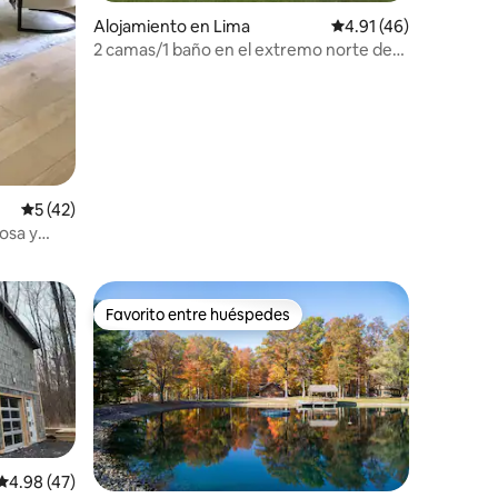
Alojamiento en Lima
Calificación promedio:
4.91 (46)
2 camas/1 baño en el extremo norte de
Cabo Cod
Calificación promedio: 5 de 5, 42 reseñas
5 (42)
osa y
Favorito entre huéspedes
rido
Favorito entre huéspedes
Calificación promedio: 4.98 de 5, 47 reseñas
4.98 (47)