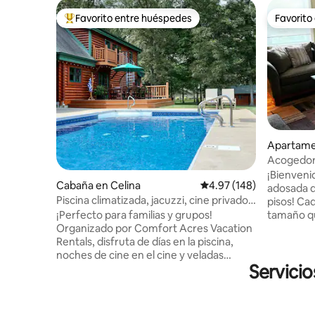
Favorito entre huéspedes
Favorito
Favorito entre huéspedes preferido
Favorito
Apartame
Acogedor
dormitori
¡Bienveni
Cabaña en Celina
Calificación promedio: 
4.97 (148)
adosada d
Piscina climatizada, jacuzzi, cine privado y
pisos! Ca
sendero para bicicletas
¡Perfecto para familias y grupos!
tamaño q
Organizado por Comfort Acres Vacation
el segund
Rentals, disfruta de días en la piscina,
completo. 
noches de cine en el cine y veladas
cocina, el
Servicio
divertidas alrededor de la fogata o en el
encuentra
jacuzzi bajo las estrellas. A pocos minutos
acondicio
del centro de la ciudad, de restaurantes,
ambos dor
de Grand Lake y de las mejores
e interne