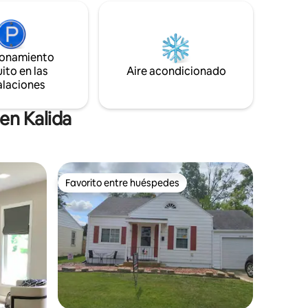
la política de Airbnb. **IMPORTANTE: 1
cama tamaño queen en el primer piso.
probación
Las otras camas son lofts abiertos visibles
entre sí y accesibles por escaleras muy
ionamiento
ESCALONADAS.
ito en las
Aire acondicionado
alaciones
en Kalida
Favorito entre huéspedes
Favorito entre huéspedes