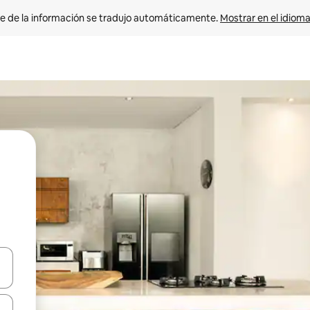
e de la información se tradujo automáticamente. 
Mostrar en el idioma
n las teclas de flecha hacia arriba y hacia abajo o explora con el tact