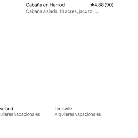
Cabaña en Harrod
Calificación promedio:
4.88 (90)
Cabaña aislada, 10 acres, jacuzzi,
estanque, fogata
veland
Louisville
uileres vacacionales
Alquileres vacacionales