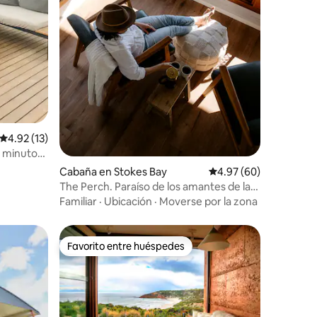
Calificación promedio: 4.92 de 5, 13 reseñas
4.92 (13)
2 minutos
Cabaña en Stokes Bay
Calificación promedio:
4.97 (60)
The Perch. Paraíso de los amantes de la
naturaleza
Familiar
·
Ubicación
·
Moverse por la zona
Favorito entre huéspedes
Favorito entre huéspedes