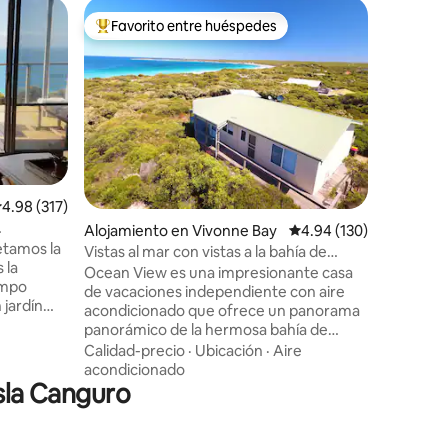
Alojamie
Favorito entre huéspedes
Favor
rido
Favorito entre huéspedes preferido
Favorit
The Cape
Consulta
hermana
https:/
El cabo, 
con impr
Calidad-
de la bah
tiene 4 
lujo, 2 b
alificación promedio: 4.98 de 5, 317 reseñas
4.98 (317)
que fluye
Alojamiento en Vivonne Bay
Calificación promedio: 
4.94 (130)
vistas pa
era
de los Ca
Vistas al mar con vistas a la bahía de
 la
que busca
Vivonne
Ocean View es una impresionante casa
toque de
de vacaciones independiente con aire
 jardín
ambiental
acondicionado que ofrece un panorama
amos a
colección
panorámico de la hermosa bahía de
ocal y de
Vivonne, con la aclamada playa a solo un
Calidad-precio
·
Ubicación
·
Aire
una calle
par de minutos a pie. La decoración es
acondicionado
sfruta de
Isla Canguro
moderna con un ambiente luminoso y
la mayoría
espacioso. Hay dos dormitorios tamaño
 cruce del
queen y una litera con cuatro camas
individuales. La cocina está equipada con