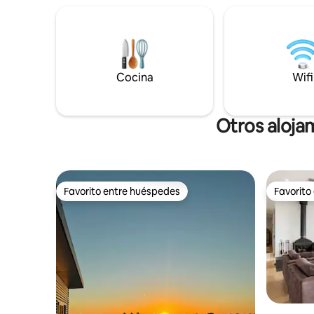
¡Camina hasta la puerta de la bodega KIB
camino de
en 30 segundos! También tenemos
aparcamie
algunos otros sitios de alojamiento en la
barcos, wi
propiedad de la cervecería, ¡échales un
de ciclo inverso. La zona
vistazo buscando KI Brew Quarters!
y el salón
Cocina
jardín con
Wifi
Otros aloja
Favorito entre huéspedes
Favorito
Favorito entre huéspedes
Favorito