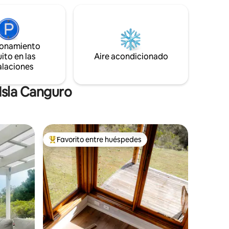
ncluyen
electrodomésticos nuevos Miele e
orno
incluye una máquina de café expreso. Se
rduras y
proporciona wifi gratuito y un televisor
tuito
inteligente con Foxtel junto con un
ionamiento
sistema de música Bluetooth. Abunda la
ito en las
vida silvestre diversa.
Aire acondicionado
alaciones
Isla Canguro
Favorito entre huéspedes
Favorito entre huéspedes preferido