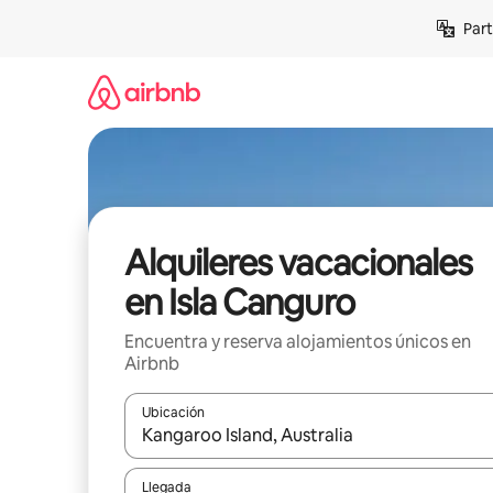
Omite
Part
el
contenido
Alquileres vacacionales
en Isla Canguro
Encuentra y reserva alojamientos únicos en
Airbnb
Ubicación
Cuando los resultados estén disponibles, navega co
Llegada