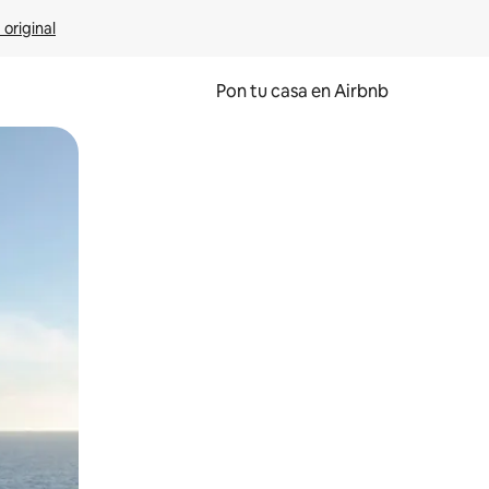
 original
Pon tu casa en Airbnb
o o desliza el dedo.