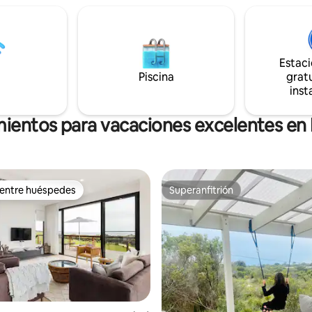
electrodomésticos de calidad i
 entrada bien iluminados,
lavavajillas y lavadora Miele y h
nto fuera de la calle para
SMEG. Te invitamos a buscar ve
fi gratuito y aire acondicionado
hierbas en los jardines. ¡Wifi gra
 exterior privada
también!
Estac
 tienen vistas a nuestro amplio
 tu propia barbacoa.
Piscina
gratu
inst
mientos para vacaciones excelentes en 
 entre huéspedes
Superanfitrión
 entre huéspedes
Superanfitrión