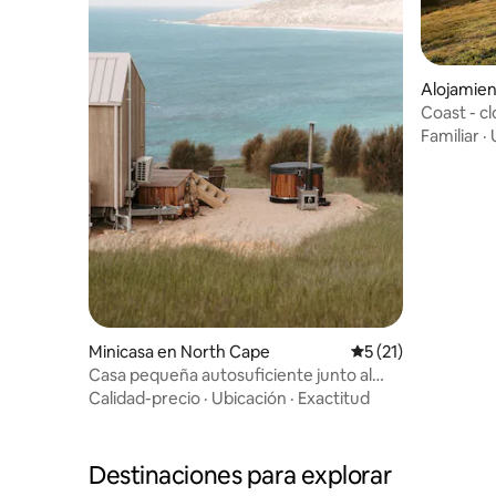
Alojamien
Coast - c
Familiar
·
Minicasa en North Cape
Calificación promed
5 (21)
Casa pequeña autosuficiente junto al
mar
Calidad-precio
·
Ubicación
·
Exactitud
Destinaciones para explorar