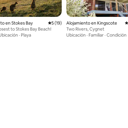
to en Stokes Bay
Calificación promedio: 5 de 5, 19 reseñas
5 (19)
Alojamiento en Kingscote
C
losest to Stokes Bay Beach!
Two Rivers, Cygnet
Ubicación
·
Playa
Ubicación
·
Familiar
·
Condición
io: 5 de 5, 21 reseñas