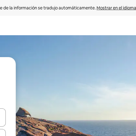
e de la información se tradujo automáticamente. 
Mostrar en el idioma
n las teclas de flecha hacia arriba y hacia abajo o explora con el tact