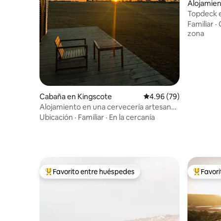
Alojamien
Topdeck e
Familiar
·
zona
Cabaña en Kingscote
Calificación promedio:
4.96 (79)
Alojamiento en una cervecería artesanal
• Cabaña de lujo • Isla Canguro
Ubicación
·
Familiar
·
En la cercanía
Favorito entre huéspedes
Favor
Favorito entre huéspedes preferido
Favorito