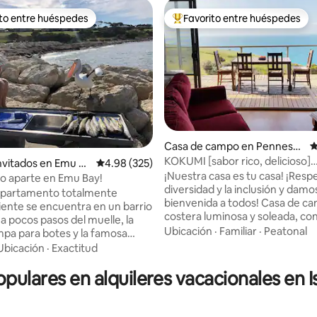
ito entre huéspedes
Favorito entre huéspedes
 entre huéspedes preferido
Favorito entre huéspedes prefe
 4.9 de 5, 672 reseñas
Casa de campo en Pennesh
C
aw
KOKUMI [sabor rico, delicioso]
invitados en Emu Ba
Calificación promedio: 4.98 de 5, 325 reseñas
4.98 (325)
acogedora casa de campo cost
¡Nuestra casa es tu casa! ¡Respetamos la
o aparte en Emu Bay!
diversidad y la inclusión y damos
apartamento totalmente
bienvenida a todos! Casa de campo
ente se encuentra en un barrio
costera luminosa y soleada, con
 a pocos pasos del muelle, la
para recolectar alimentos. Est
Ubicación
·
Familiar
·
Peatonal
pa para botes y la famosa
unos 900 metros del municipio l
ena blanca y larga. El
Ubicación
·
Exactitud
las tiendas, situados al final de 
to está en la planta baja de
sin salida sin tráfico de paso. Di
opulares en alquileres vacacionales en 
asa de dos plantas recién
vistas completas al mar desde 
a. Tienes acceso privado sin
de las habitaciones y observa el
 ni escalones, aparcamiento en
ferry desde la terraza. Los
principal, una entrada y un