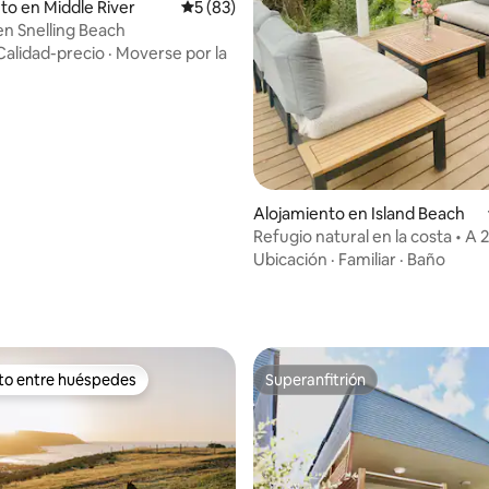
to en Middle River
Calificación promedio: 5 de 5, 83 reseñas
5 (83)
n Snelling Beach
Calidad-precio
·
Moverse por la
 4.96 de 5, 79 reseñas
Alojamiento en Island Beach
Refugio natural en la costa • A 
a pie de la playa
Ubicación
·
Familiar
·
Baño
ito entre huéspedes
Superanfitrión
 entre huéspedes preferido
Superanfitrión