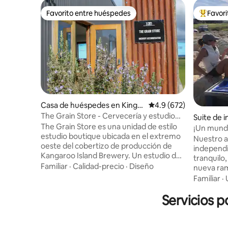
Favorito entre huéspedes
Favor
Favorito entre huéspedes
Favorito
Casa de huéspedes en Kings
Calificación promedio:
4.9 (672)
cote
The Grain Store - Cervecería y estudio
Suite de 
en Kangaroo Island
The Grain Store es una unidad de estilo
y
¡Un mund
estudio boutique ubicada en el extremo
Nuestro 
oeste del cobertizo de producción de
independi
Kangaroo Island Brewery. Un estudio de
tranquilo,
un dormitorio con una cama tamaño
Familiar
·
Calidad-precio
·
Diseño
nueva ram
queen, cocina pequeña y un weber q en
playa de ar
Familiar
·
la terraza. ¡Estamos completamente
apartamen
fuera de la red! Un cómodo sofá cama y
Servicios p
nuestra c
un calentador para esas noches frías.
construid
Excelentes vistas panorámicas de la
escaleras
bahía de Nepean y MacGillivray Hills.
la puerta 