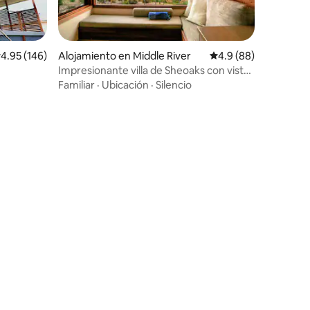
alificación promedio: 4.95 de 5, 146 reseñas
4.95 (146)
Alojamiento en Middle River
Calificación promedio
4.9 (88)
Impresionante villa de Sheoaks con vistas
al mar
Familiar
·
Ubicación
·
Silencio