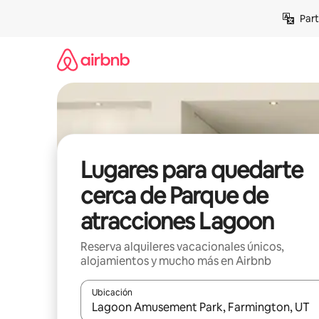
Omite
Part
el
contenido
Lugares para quedarte
cerca de Parque de
atracciones Lagoon
Reserva alquileres vacacionales únicos,
alojamientos y mucho más en Airbnb
Ubicación
Cuando los resultados estén disponibles, navega co