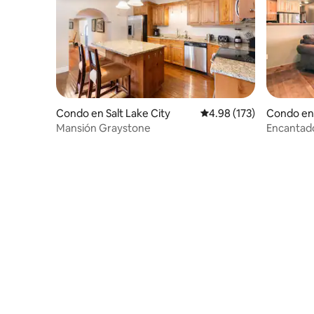
Condo en Salt Lake City
Calificación promedio: 
4.98 (173)
Condo en
Mansión Graystone
Encantado
calle 25 