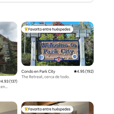
Favorito entre huéspedes
rido
Favorito entre huéspedes preferido
Condo en Park City
Calificación promedio: 
4.95 (192)
The Retreat, cerca de todo.
alificación promedio: 4.93 de 5, 137 reseñas
4.93 (137)
 en
Favorito entre huéspedes
rido
Favorito entre huéspedes preferido