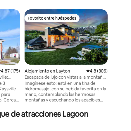
Apartame
Favorito entre huéspedes
Favor
Favorito entre huéspedes
Favorit
n
Acogedor
¡Te damos
Farmingto
ideal para
increíble
encantará
con calle
ubicació
aventuras
alificación promedio: 4.87 de 5, 175 reseñas
4.87 (175)
Alojamiento en Layton
Calificación promedio:
4.8 (306)
para ofre
ille:
Escapada de lujo con vistas a la montaña
local, co
en SLC
e 3
Imagínese esto: está en una tina de
Lagoon A
Kaysville
hidromasaje, con su bebida favorita en la
en coche)
 para
mano, contemplando las hermosas
coche) y 
o. Cerca
montañas y escuchando los apacibles
coche) o
squí,
sonidos de una cascada. ¿Suena
innumera
increíble? ¡LO ES! Venga a hospedarse
estacione
que de atracciones Lagoon
ioteca y
con nosotros; ¡escápese, relájese y
topista.
diviértase! Por favor, respete las horas de
rápido.
silencio *Otro alojamiento privado de