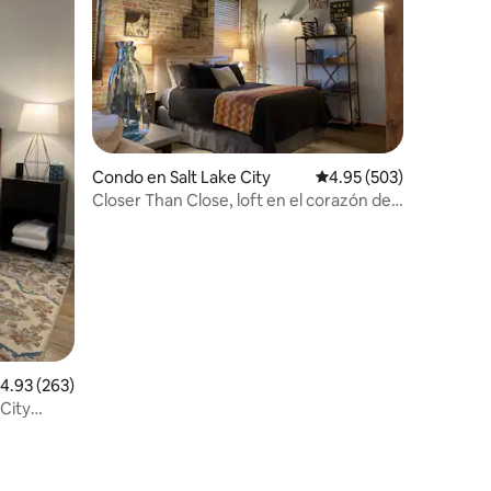
Condo en Salt Lake City
Calificación promedio: 
4.95 (503)
Closer Than Close, loft en el corazón del
centro de SLC
alificación promedio: 4.93 de 5, 263 reseñas
4.93 (263)
 City