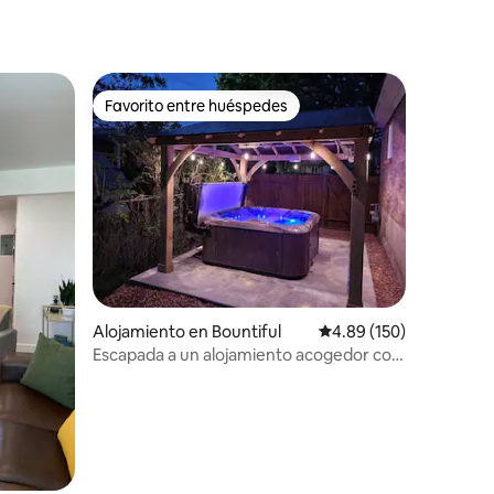
Airport - Senderismo
Favorito entre huéspedes
rido
Favorito entre huéspedes
Alojamiento en Bountiful
Calificación promedio: 
4.89 (150)
Escapada a un alojamiento acogedor con
spa