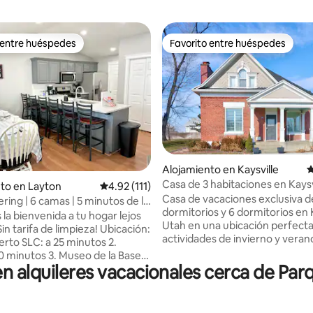
 entre huéspedes
Favorito entre huéspedes
 entre huéspedes
Favorito entre huéspedes
Alojamiento en Kaysville
C
Casa de 3 habitaciones en Kaysv
4.91 de 5, 138 reseñas
to en Layton
Calificación promedio: 4.92 de 5, 111 reseñas
4.92 (111)
¡laguna, Salt Lake City, esquí!
Casa de vacaciones exclusiva d
ring | 6 camas | 5 minutos de la
dormitorios y 6 dormitorios en 
a FA
la bienvenida a tu hogar lejos
Utah en una ubicación perfecta
actividades de invierno y veran
erto SLC: a 25 minutos 2.
de senderismo, estaciones de e
0 minutos 3. Museo de la Base
laguna, Cherry Hill, Boondocks. Se puede
 alquileres vacacionales cerca de Par
minutos 4. Laguna: 18 minutos
caminar hasta el parque, la bibl
- 6 camas (2 tamaño queen, 4
de fácil acceso a través de la au
) - Artículos de cocina
Estacionamiento gratuito, WiFi 
(ollas, sartenes, especias,