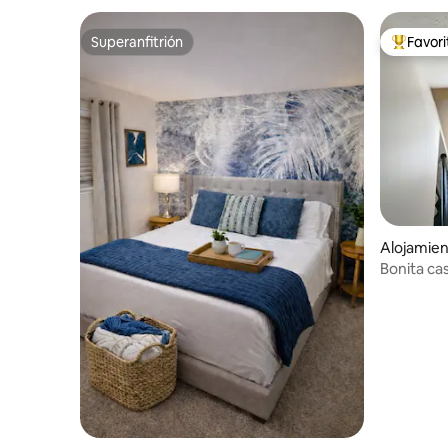
Superanfitrión
Favor
Superanfitrión
Favorito
Alojamien
Bonita ca