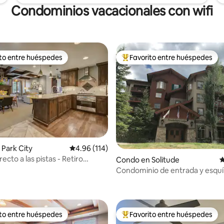
Condominios vacacionales con wifi
ito entre huéspedes
Favorito entre huéspedes
 entre huéspedes preferido
Favorito entre huéspedes prefe
Park City
Calificación promedio: 4.96 de 5, 114 reseñas
4.96 (114)
ecto a las pistas - Retiro
Condo en Solitude
C
 Park City Hyatt
Condominio de entrada y esquí
4.95 de 5, 168 reseñas
Solitude Mountain Resort
ito entre huéspedes
Favorito entre huéspedes
 entre huéspedes preferido
Favorito entre huéspedes prefe