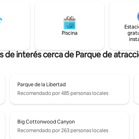
Nuevos muebles y electrodomé
adora, etc.) - Lavaplatos - Wifi
Ideal para visitar a amigos y fam
a/secadora. - Cercado en el
el condado de Davis. Cerca de
ero. - Aire acondicionado *Los
senderismo y actividades al aire
s viven en la unidad del sótano,
verano, esquiar en invierno o vis
Estac
 espacio habitable separados*
familia localmente mientras dis
Piscina
gratu
n cuando escucharás el ladrido
tu propio hogar.
inst
o perro y algunos aviones de la
rea pasar)
s de interés cerca de Parque de atrac
Parque de la Libertad
Recomendado por 485 personas locales
Big Cottonwood Canyon
Recomendado por 263 personas locales