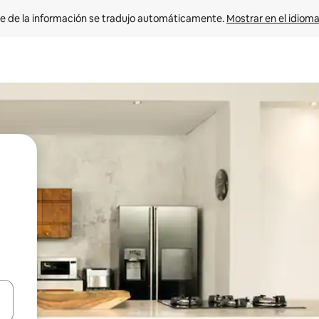
e de la información se tradujo automáticamente. 
Mostrar en el idioma
n las teclas de flecha hacia arriba y hacia abajo o explora con el tact