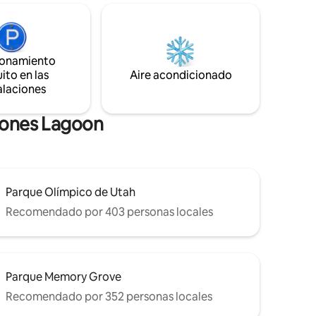
sticos.
Airbnb en la misma propiedad (en el
iliares en
sótano).* El garaje y la entrada son
compartidos, ¡nada más! Mascotas según
 libre en
el caso No se permiten fiestas ni
itar a la
eventos. Se cobrará una tarifa si los
ionamiento
frutas de
huéspedes organizan una fiesta. Hay una
ito en las
Aire acondicionado
cámara en el garaje por motivos de
alaciones
seguridad.
ciones Lagoon
Parque Olímpico de Utah
Recomendado por 403 personas locales
Parque Memory Grove
Recomendado por 352 personas locales