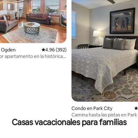
4.98 de 5, 173 reseñas
 Ogden
Calificación promedio: 4.96 de 5, 392 reseñas
4.96 (392)
r apartamento en la histórica
*Aparcamiento
Condo en Park City
C
Camina hasta las pistas en Park
Casas vacacionales para familias
Mountain/Canyons