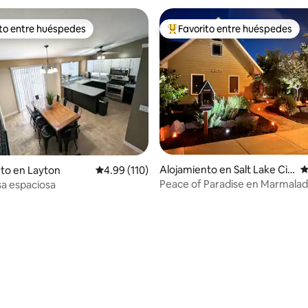
ito entre huéspedes
Favorito entre huéspedes
 entre huéspedes preferido
Favorito entre huéspedes prefe
Alojamiento en Salt Lake Cit
C
to en Layton
Calificación promedio: 4.99 de 5, 110 reseñas
4.99 (110)
y
Peace of Paradise en Marmala
sa espaciosa