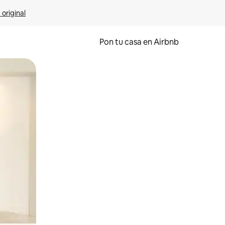
 original
Pon tu casa en Airbnb
o o desliza el dedo.