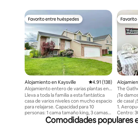
Favorito entre huéspedes
Favorito
Favorito entre huéspedes
Favorito
Alojamiento en Kaysville
Calificación promedio: 
4.91 (138)
Alojamien
Alojamiento entero de varias plantas en
The Gathe
Kaysville • CloverMeadow
base de l
Lleva a toda la familia a esta fantástica
¡Te damos 
casa de varios niveles con mucho espacio
de casa! ¡Sin tarifa de limpieza! Ubicación:
para relajarse. Capacidad para 10
1. Aeropu
personas: 1 cama tamaño king, 3 camas
Centro: 3
Comodidades populares en
tamaño queen, 1 sofá cama tamaño
Aérea: 5 
queen. 4 dormitorios, 3 baños, sala de
Incluye: 
estar, cocina, comedor, sala de estar.
completas
Patio trasero totalmente vallado con
completos 