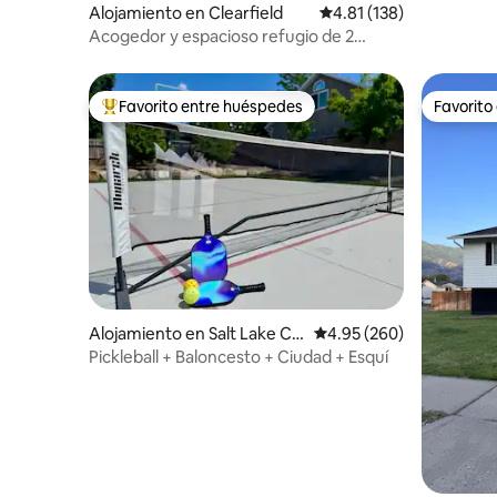
Alojamiento en Clearfield
Calificación promedio: 
4.81 (138)
Acogedor y espacioso refugio de 2
dormitorios a minutos de HAFB/Lagoon
Favorito entre huéspedes
Favorito
Favorito entre huéspedes preferido
Favorito
Alojamiento en Salt Lake Cit
Calificación promedio: 
4.95 (260)
y
Pickleball + Baloncesto + Ciudad + Esquí