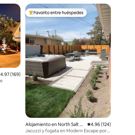
Favorito entre huéspedes
rido
Favorito entre huéspedes preferido
alificación promedio: 4.97 de 5, 169 reseñas
4.97 (169)
de
Alojamiento en North Salt La
Calificación promedio: 
4.96 (124)
ke
Jacuzzi y fogata en Modern Escape por