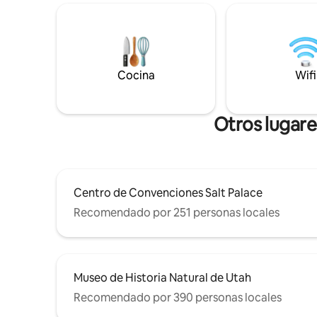
patio cubierto, garaje para 2 coches.
platos, licu
Preciosas vistas a la montaña, a pocos
- Lavador
minutos de rutas de senderismo,
jardín tras
campings, el templo de Layton, tiendas
anfitrione
de comestibles, tiendas y restaurantes.
entrada y
Cocina
Wifi
A 20-30 minutos de Lagoon, Snow Basin,
(De vez e
Pineview, Antelope Island, el centro de
de nuestr
SLC y el templo de SLC. A 1 hora de Park
Fuerza Aé
City. Reserva tu estancia ahora
Otros lugare
Centro de Convenciones Salt Palace
Recomendado por 251 personas locales
Museo de Historia Natural de Utah
Recomendado por 390 personas locales