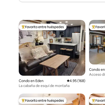
Favorito entre huéspedes
Favor
Favorito entre huéspedes preferido
Favorito
Condo en 
Acceso dir
familiar -
Condo en Eden
Calificación promedio: 
4.95 (168)
La cabaña de esquí de montaña
Favorito entre huéspedes
Favor
Favorito entre huéspedes preferido
Favorito