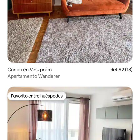
Condo en Veszprém
Calificación 
4.92 (13)
Apartamento Wanderer
Favorito entre huéspedes
Favorito entre huéspedes