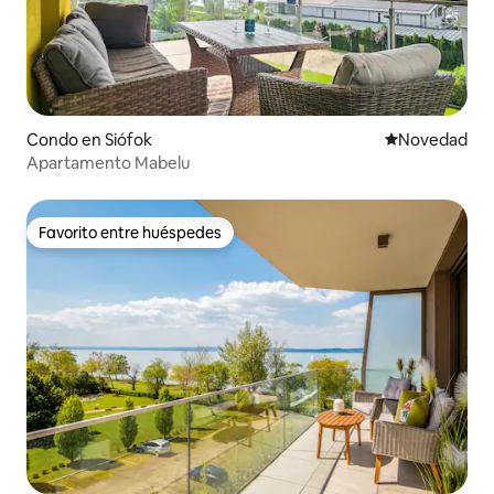
Condo en Siófok
Lugar para ho
Novedad
Apartamento Mabelu
Favorito entre huéspedes
Favorito entre huéspedes