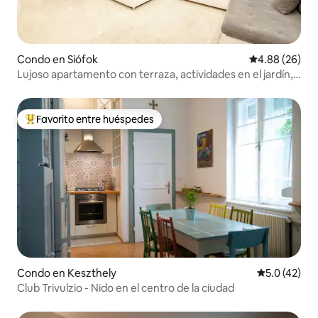
Condo en Siófok
Calificación p
4.88 (26)
Lujoso apartamento con terraza, actividades en el jardín,
barbacoa
Favorito entre huéspedes
Favorito entre huéspedes preferido
Condo en Keszthely
Calificación
5.0 (42)
Club Trivulzio - Nido en el centro de la ciudad