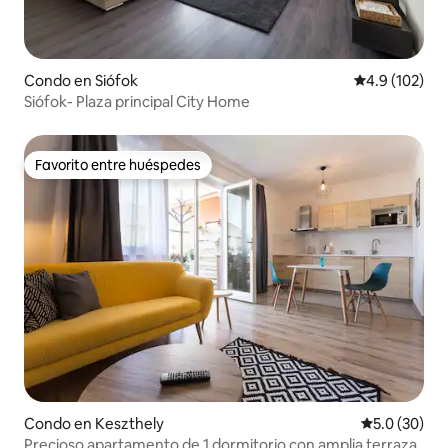
Condo en Siófok
Calificación 
4.9 (102)
Siófok- Plaza principal City Home
Favorito entre huéspedes
Favorito entre huéspedes
Condo en Keszthely
Calificación
5.0 (30)
Precioso apartamento de 1 dormitorio con amplia terraza