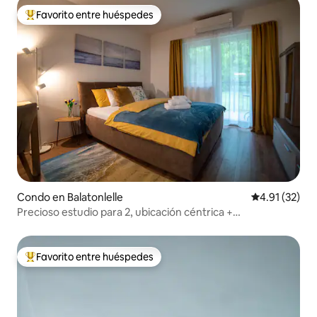
Favorito entre huéspedes
Favorito entre huéspedes preferido
Condo en Balatonlelle
Calificación 
4.91 (32)
Precioso estudio para 2, ubicación céntrica +
aparcamiento
Favorito entre huéspedes
Favorito entre huéspedes preferido