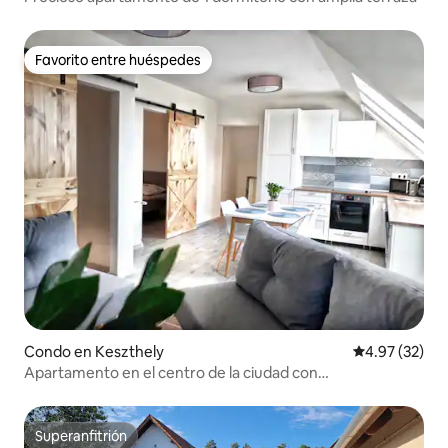
Favorito entre huéspedes
Favorito entre huéspedes
Condo en Keszthely
Calificación 
4.97 (32)
Apartamento en el centro de la ciudad con
estacionamiento privado.
Superanfitrión
Superanfitrión