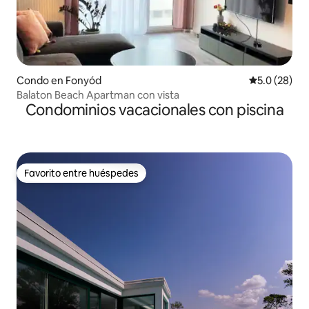
Condo en Fonyód
Calificación
5.0 (28)
Balaton Beach Apartman con vista
Condominios vacacionales con piscina
Favorito entre huéspedes
Favorito entre huéspedes