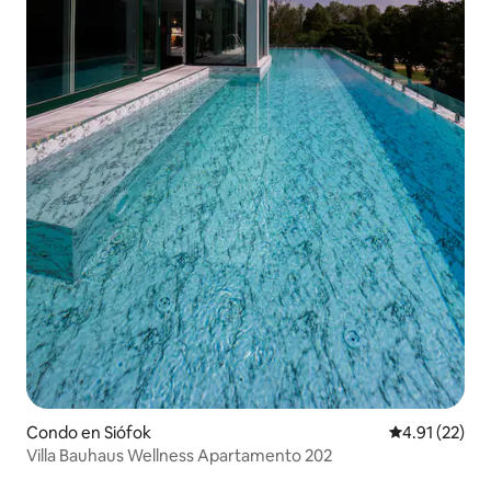
Condo en Siófok
Calificación 
4.91 (22)
Villa Bauhaus Wellness Apartamento 202