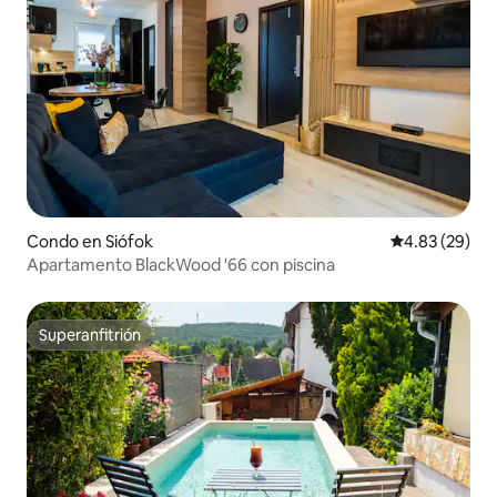
Condo en Siófok
Calificación p
4.83 (29)
Apartamento BlackWood '66 con piscina
Superanfitrión
Superanfitrión