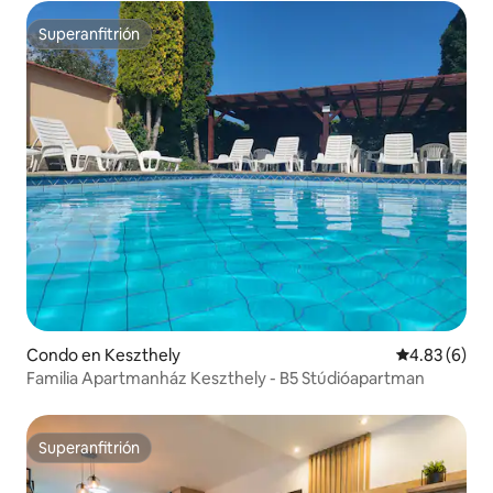
Superanfitrión
Superanfitrión
Condo en Keszthely
Calificación
4.83 (6)
Familia Apartmanház Keszthely - B5 Stúdióapartman
Superanfitrión
Superanfitrión