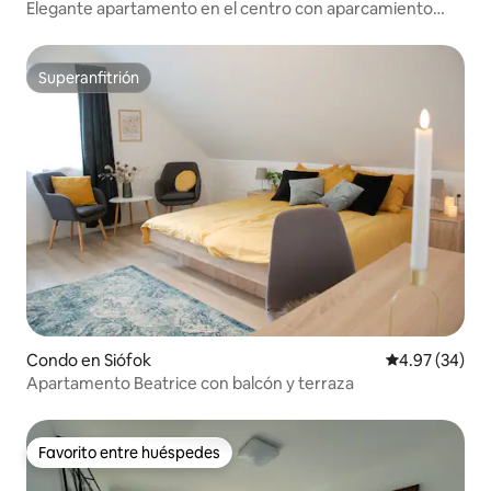
Elegante apartamento en el centro con aparcamiento
gratuito
Superanfitrión
Superanfitrión
Condo en Siófok
Calificación p
4.97 (34)
Apartamento Beatrice con balcón y terraza
Favorito entre huéspedes
Favorito entre huéspedes