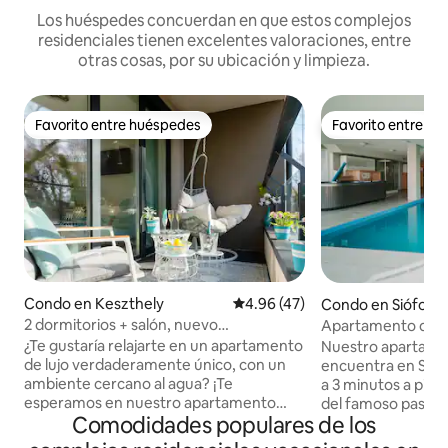
Los huéspedes concuerdan en que estos complejos
residenciales tienen excelentes valoraciones, entre
otras cosas, por su ubicación y limpieza.
Favorito entre huéspedes
Favorito entre h
Favorito entre huéspedes
Favorito entre h
Condo en Keszthely
Calificación promedio: 4.96 de 
4.96 (47)
Condo en Siófok
2 dormitorios + salón, nuevo
Apartamento de bi
apartamento de lujo cerca del agua
Aranypart Siófok
¿Te gustaría relajarte en un apartamento
Nuestro apartame
de lujo verdaderamente único, con un
encuentra en Siófo
ambiente cercano al agua? ¡Te
a 3 minutos a pie d
esperamos en nuestro apartamento
del famoso paseo 
Comodidades populares de los
equipado con todas las comodidades! ¡A
ofrece grandes po
solo 5 minutos a pie del puerto deportivo
entretenimiento 