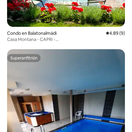
Condo en Balatonalmádi
Calificación 
4.89 (9)
Casa Montana - CAPRI -
Piscina/AA/Estacionamiento/Barbacoa
Superanfitrión
Superanfitrión