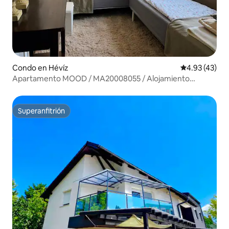
Condo en Hévíz
Calificación 
4.93 (43)
Apartamento MOOD / MA20008055 / Alojamiento
privado
Superanfitrión
Superanfitrión