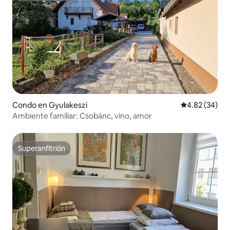
Condo en Gyulakeszi
Calificación p
4.82 (34)
Ambiente familiar: Csobánc, vino, amor
Superanfitrión
Superanfitrión