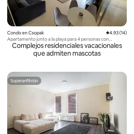
Condo en Csopak
Calificación 
4.93 (14)
Apartamento junto a la playa para 4 personas con
Complejos residenciales vacacionales
conexión al jardín
que admiten mascotas
Superanfitrión
Superanfitrión