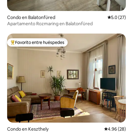
Condo en Balatonfüred
Calificación
5.0 (27)
Apartamento Rozmaring en Balatonfüred
Favorito entre huéspedes
Favorito entre huéspedes preferido
Condo en Keszthely
Calificación p
4.96 (28)