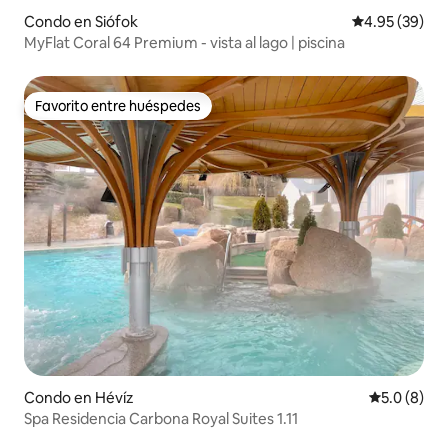
Condo en Siófok
Calificación p
4.95 (39)
MyFlat Coral 64 Premium - vista al lago | piscina
Favorito entre huéspedes
Favorito entre huéspedes
Condo en Hévíz
Calificació
5.0 (8)
Spa Residencia Carbona Royal Suites 1.11