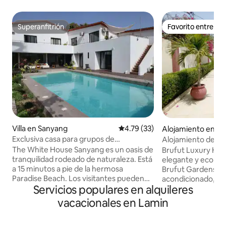
Superanfitrión
Favorito entre h
Superanfitrión
Favorito entre h
Villa en Sanyang
Calificación promedio: 4.79 de 
4.79 (33)
Alojamiento en Br
Exclusiva casa para grupos de
Alojamiento de luj
7 dormitorios cerca de la playa
The White House Sanyang es un oasis de
Brufut Luxury Hom
tranquilidad rodeado de naturaleza. Está
elegante y ecológi
a 15 minutos a pie de la hermosa
Brufut Gardens. Di
Paradise Beach. Los visitantes pueden
acondicionado, wifi
Servicios populares en alquileres
disfrutar observando la vida silvestre en
inteligente de 50 
el amplio jardín privado y relajarse en las
completa y una d
vacacionales en Lamin
áreas de descanso. Con su amplia sala de
inspirada en la cu
estar y 7 cómodas habitaciones, la casa
10 minutos de la p