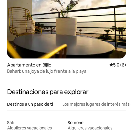
Apartamento en Bijilo
Calificació
5.0 (6)
Bahari: una joya de lujo frente a la playa
Destinaciones para explorar
Destinos a un paso de ti
Los mejores lugares de interés más 
Sali
Somone
Alquileres vacacionales
Alquileres vacacionales