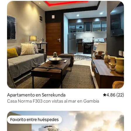
Apartamento en Serrekunda
Calificación p
4.86 (22)
Casa Norma F303 con vistas al mar en Gambia
Favorito entre huéspedes
Favorito entre huéspedes