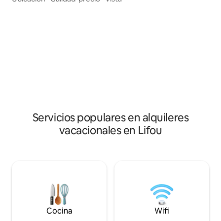
palabra clave del 
isla y no tienen nada de pretencioso, ni
dar a este oasis de
rivalizan con un hotel de 5 estrellas. Para
que daremos la bi
nosotros, compartir sigue siendo la
a cualquiera que t
palabra clave del espíritu que queremos
descubrir nuestra 
dar a este oasis de tranquilidad, por lo
que daremos la bienvenida con sencillez
a cualquiera que tenga curiosidad por
descubrir nuestra hermosa isla.
Servicios populares en alquileres
vacacionales en Lifou
Cocina
Wifi