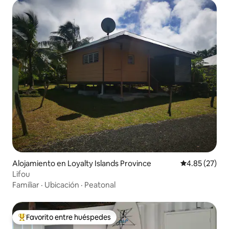
Alojamiento en Loyalty Islands Province
Calificación 
4.85 (27)
Lifou
Familiar
·
Ubicación
·
Peatonal
Favorito entre huéspedes
Favorito entre huéspedes preferido