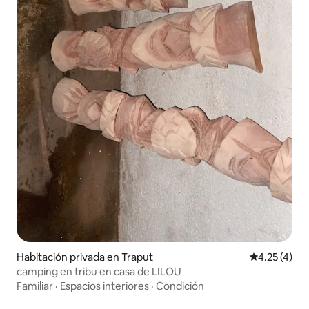
Habitación privada en Traput
Calificación
4.25 (4)
camping en tribu en casa de LILOU
Familiar
·
Espacios interiores
·
Condición