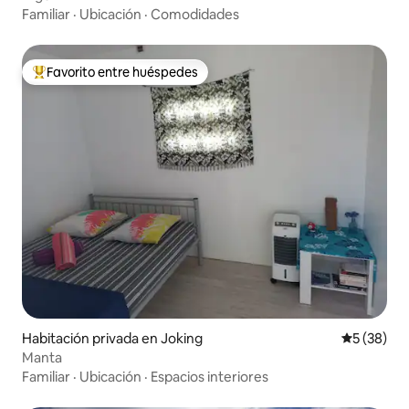
Familiar
·
Ubicación
·
Comodidades
Favorito entre huéspedes
Favorito entre huéspedes preferido
Habitación privada en Joking
Calificaci
5 (38)
Manta
Familiar
·
Ubicación
·
Espacios interiores