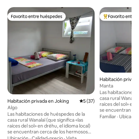
Favorito entre huéspedes
Favorito entre
Favorito entre huéspedes
Favorito entre hu
Habitación privad
Manta
Las habitaciones 
casa rural Wanalaï 
Habitación privada en Joking
Calificación promedio: 5 de 
5 (37)
raíces del sol» en 
Algo
se encuentran cer
Las habitaciones de huéspedes de la
acantilados de Jok
Familiar
·
Ubicació
casa rural Wanalaï (que significa «las
isla y no tienen na
raíces del sol» en dréhu, el idioma local)
rivalizan con un ho
se encuentran cerca de los hermosos
nosotros, comparti
acantilados de Joking en el norte de la
Ubicación
·
Calidad-precio
·
Vista