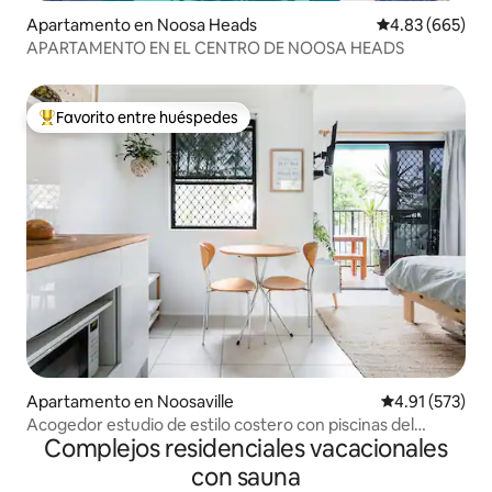
Apartamento en Noosa Heads
Calificación pr
4.83 (665)
APARTAMENTO EN EL CENTRO DE NOOSA HEADS
Favorito entre huéspedes
Favorito entre huéspedes preferido
Apartamento en Noosaville
Calificación p
4.91 (573)
Acogedor estudio de estilo costero con piscinas del
Complejos residenciales vacacionales
centro vacacional
con sauna