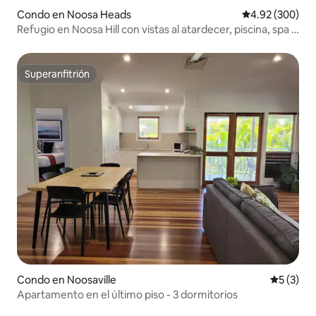
Condo en Noosa Heads
Calificación pr
4.92 (300)
Refugio en Noosa Hill con vistas al atardecer, piscina, spa y
wifi
Superanfitrión
Superanfitrión
Condo en Noosaville
Calificac
5 (3)
Apartamento en el último piso - 3 dormitorios