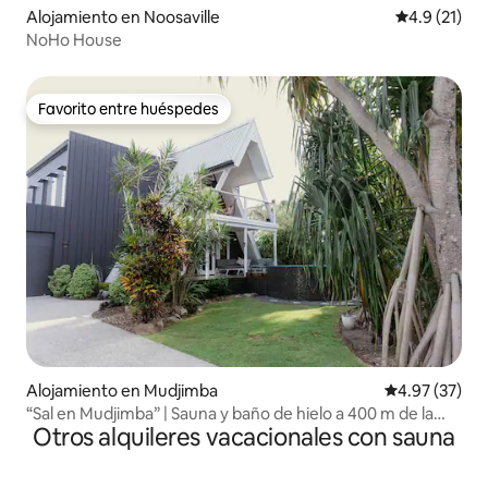
Alojamiento en Noosaville
Calificación
4.9 (21)
NoHo House
Favorito entre huéspedes
Favorito entre huéspedes
Alojamiento en Mudjimba
Calificación 
4.97 (37)
“Sal en Mudjimba” | Sauna y baño de hielo a 400 m de la
Otros alquileres vacacionales con sauna
playa