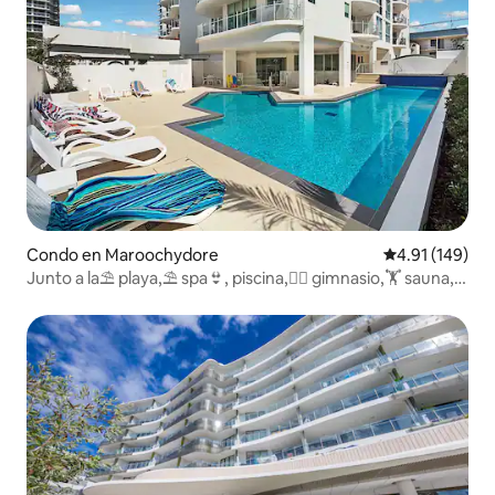
Condo en Maroochydore
Calificación p
4.91 (149)
Junto a la⛱ playa,⛱ spa👙, piscina,🏊‍♀️ gimnasio,🏋️ sauna,
🛏 king, master