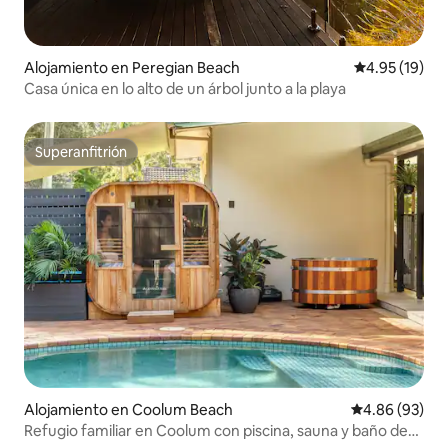
Alojamiento en Peregian Beach
Calificación 
4.95 (19)
Casa única en lo alto de un árbol junto a la playa
Superanfitrión
Superanfitrión
Alojamiento en Coolum Beach
Calificación p
4.86 (93)
Refugio familiar en Coolum con piscina, sauna y baño de