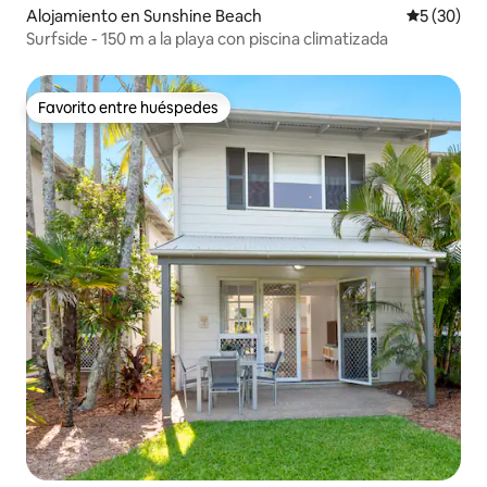
Alojamiento en Sunshine Beach
Calificaci
5 (30)
Surfside - 150 m a la playa con piscina climatizada
Favorito entre huéspedes
Favorito entre huéspedes