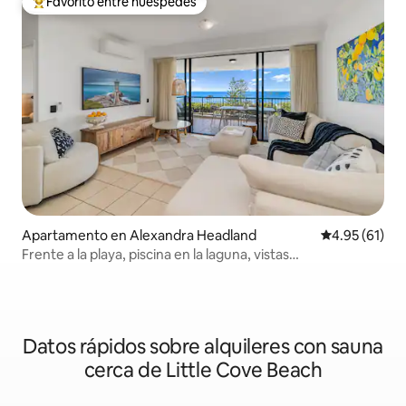
Favorito entre huéspedes
Favorito entre huéspedes preferido
Apartamento en Alexandra Headland
Calificación 
4.95 (61)
Frente a la playa, piscina en la laguna, vistas
impresionantes
Datos rápidos sobre alquileres con sauna
cerca de Little Cove Beach