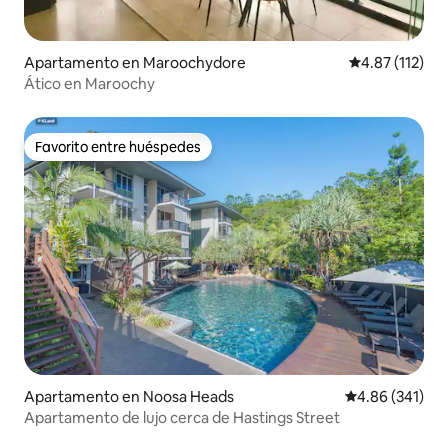
Apartamento en Maroochydore
Calificación p
4.87 (112)
Ático en Maroochy
Favorito entre huéspedes
Favorito entre huéspedes
Apartamento en Noosa Heads
Calificación pr
4.86 (341)
Apartamento de lujo cerca de Hastings Street