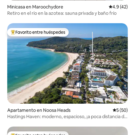
Minicasa en Maroochydore
Calificación
4.9 (42)
Retiro en el río en la azotea: sauna privada y baño frío
Favorito entre huéspedes
Favorito entre huéspedes preferido
Apartamento en Noosa Heads
Calificaci
5 (50)
Hastings Haven: moderno, espacioso, ¡a poca distancia de
la playa!