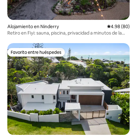
Alojamiento en Ninderry
Calificación p
4.98 (80)
Retiro en Fiyi: sauna, piscina, privacidad a minutos de la
playa
Favorito entre huéspedes
Favorito entre huéspedes