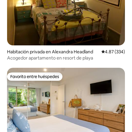
Habitación privada en Alexandra Headland
Calificación pr
4.87 (334)
Acogedor apartamento en resort de playa
Favorito entre huéspedes
Favorito entre huéspedes