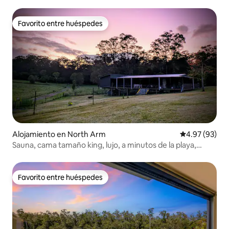
hielo
Favorito entre huéspedes
Favorito entre huéspedes
Alojamiento en North Arm
Calificación p
4.97 (93)
Sauna, cama tamaño king, lujo, a minutos de la playa,
fogata
Favorito entre huéspedes
Favorito entre huéspedes