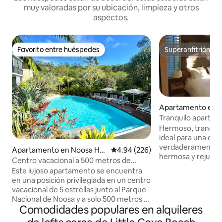
muy valoradas por su ubicación, limpieza y otros
aspectos.
Favorito entre huéspedes
Superanfitrión
Favorito entre huéspedes
Superanfitrión
Apartamento en 
ds
Tranquilo apartame
corazón de Noosa
Hermoso, tranquilo, sa
ideal para una es
verdaderamente ro
Apartamento en Noosa He
Calificación promedio: 4.94 de 5
4.94 (226)
hermosa y rejuven
ads
Centro vacacional a 500 metros de
uno de nuestros 
Noosa Main Beach
Este lujoso apartamento se encuentra
como «... ¡Un luga
en una posición privilegiada en un centro
«el apartamento p
vacacional de 5 estrellas junto al Parque
apartamento está 
Nacional de Noosa y a solo 500 metros a
única. A un corto p
Comodidades populares en alquileres
pie de la hermosa playa de Noosa y de las
calle Hastings. Ap
increíbles tiendas y restaurantes de