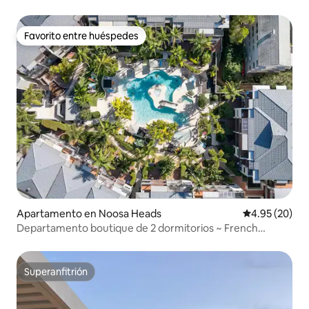
Favorito entre huéspedes
Favorito entre huéspedes
Apartamento en Noosa Heads
Calificación p
4.95 (20)
Departamento boutique de 2 dormitorios ~ French
Quarter Hastings St~
Superanfitrión
Superanfitrión