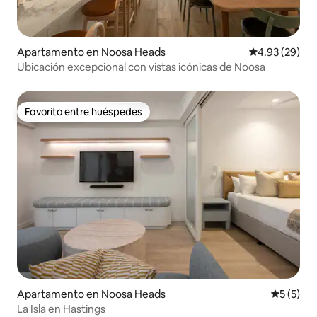
Apartamento en Noosa Heads
Calificación p
4.93 (29)
Ubicación excepcional con vistas icónicas de Noosa
Favorito entre huéspedes
Favorito entre huéspedes
Apartamento en Noosa Heads
Calificac
5 (5)
La Isla en Hastings