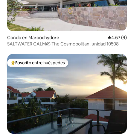
Condo en Maroochydore
Calificación
4.67 (9)
SALTWATER CALM@ The Cosmopolitan, unidad 10508
Favorito entre huéspedes
Favorito entre huéspedes preferido