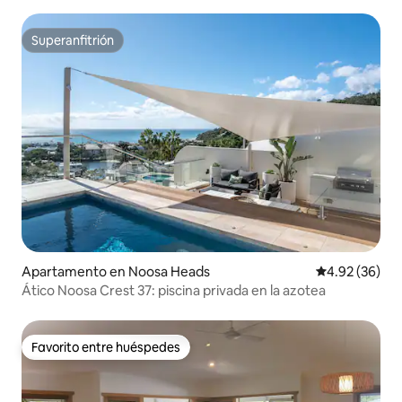
Superanfitrión
Superanfitrión
Apartamento en Noosa Heads
Calificación p
4.92 (36)
Ático Noosa Crest 37: piscina privada en la azotea
Favorito entre huéspedes
Favorito entre huéspedes