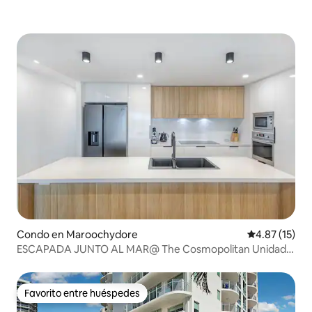
Condo en Maroochydore
Calificación 
4.87 (15)
ESCAPADA JUNTO AL MAR@ The Cosmopolitan Unidad
10406
Favorito entre huéspedes
Favorito entre huéspedes