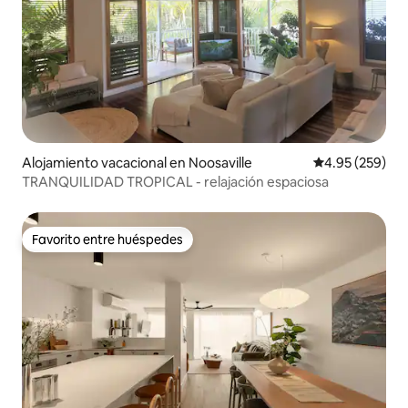
Alojamiento vacacional en Noosaville
Calificación pr
4.95 (259)
TRANQUILIDAD TROPICAL - relajación espaciosa
Favorito entre huéspedes
Favorito entre huéspedes