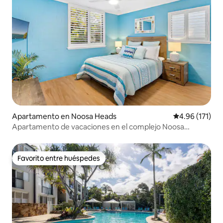
Apartamento en Noosa Heads
Calificación p
4.96 (171)
Apartamento de vacaciones en el complejo Noosa
Aquarest Tropical Resort
Favorito entre huéspedes
Favorito entre huéspedes