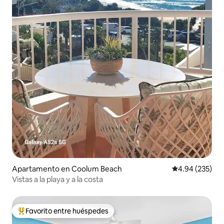
Apartamento en Coolum Beach
Calificación pr
4.94 (235)
Vistas a la playa y a la costa
Favorito entre huéspedes
Favorito entre huéspedes preferido