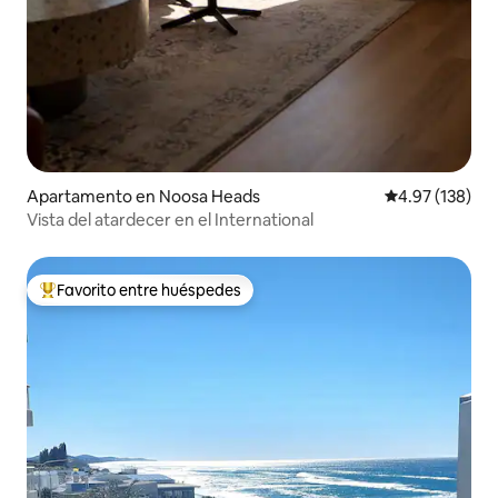
Apartamento en Noosa Heads
Calificación p
4.97 (138)
Vista del atardecer en el International
Favorito entre huéspedes
Favorito entre huéspedes preferido