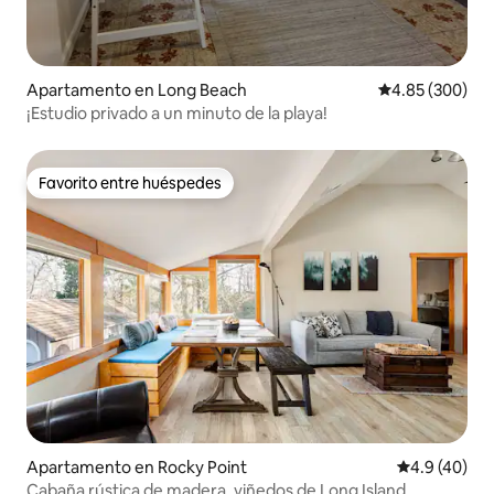
Apartamento en Long Beach
Calificación pr
4.85 (300)
¡Estudio privado a un minuto de la playa!
Favorito entre huéspedes
Favorito entre huéspedes
Apartamento en Rocky Point
Calificación
4.9 (40)
Cabaña rústica de madera, viñedos de Long Island