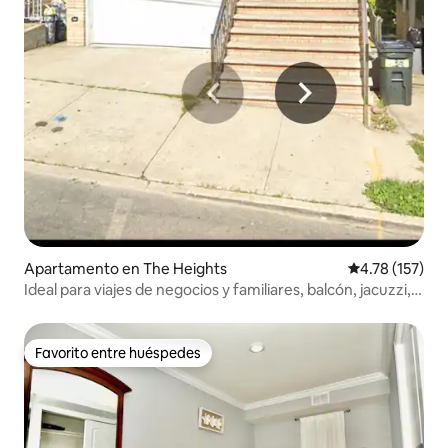
Apartamento en The Heights
Calificación p
4.78 (157)
Ideal para viajes de negocios y familiares, balcón, jacuzzi,
parque gratuito
Favorito entre huéspedes
Favorito entre huéspedes