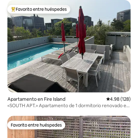
Favorito entre huéspedes
Favorito entre huéspedes preferido
Apartamento en Fire Island
Calificación pr
4.98 (128)
«SOUTH APT.» Apartamento de 1 dormitorio renovado en
excelente ubicación
Favorito entre huéspedes
Favorito entre huéspedes