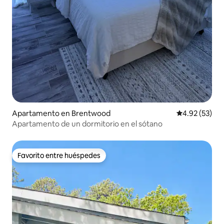
Apartamento en Brentwood
Calificación 
4.92 (53)
Apartamento de un dormitorio en el sótano
Favorito entre huéspedes
Favorito entre huéspedes