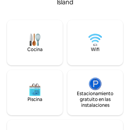
Island
de movilidad. Kayaks y tablas de remo
(Estación Scarbor
disponibles para disfrutar. Se admiten
caminando por el v
perros con vallado en el patio y puerta
Arcadian Mall (tie
para perros. Patio exterior privado, con
Starbucks, etc.) a
parrilla de carbón. Aire acondicionado y
que explorar en la
calefacción para disfrutar durante todo
panorámicas de los
el año. Fácil de entrar/salir de la ciudad. A
y el exterior. Dos 
poca distancia en coche para visitar las
proporcionan
calles principales de Westhampton y
café/condimentos/
Cocina
Wifi
Southampton.
cocina. $19 por lim
mascotas.
Estacionamiento
Piscina
gratuito en las
instalaciones