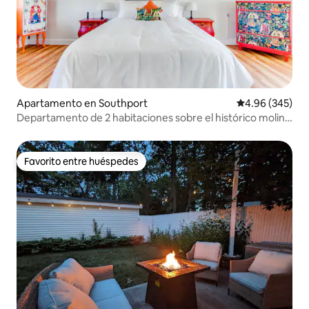
Apartamento en Southport
Calificación pr
4.96 (345)
Departamento de 2 habitaciones sobre el histórico molino
de sidra
Favorito entre huéspedes
Favorito entre huéspedes