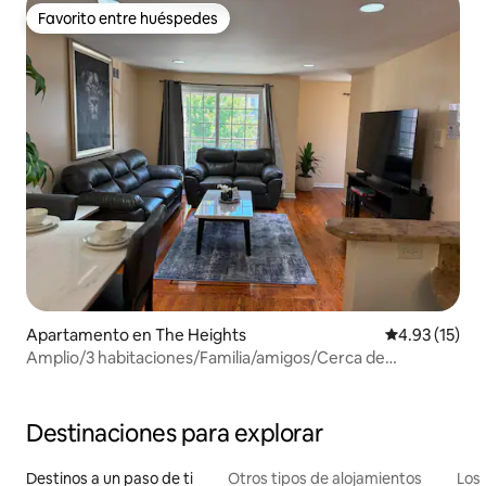
Favorito entre huéspedes
Favorito entre huéspedes
Apartamento en The Heights
Calificación 
4.93 (15)
Amplio/3 habitaciones/Familia/amigos/Cerca de
NYC/Metlife
Destinaciones para explorar
Destinos a un paso de ti
Otros tipos de alojamientos
Los 