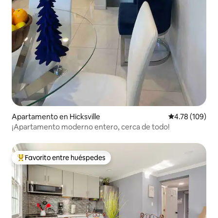
Apartamento en Hicksville
Calificación p
4.78 (109)
¡Apartamento moderno entero, cerca de todo!
Favorito entre huéspedes
Favorito entre huéspedes preferido