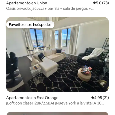
Apartamento en Union
Calificación
5.0 (73)
Oasis privado: jacuzzi + parrilla + sala de juegos +
EWR/NYC a 10 minutos
Favorito entre huéspedes
Favorito entre huéspedes
Apartamento en East Orange
Calificación 
4.95 (21)
¡Loft con clase! ¡2BR/2.5BA! ¡Nueva York a la vista! A 30
minutos de NYC