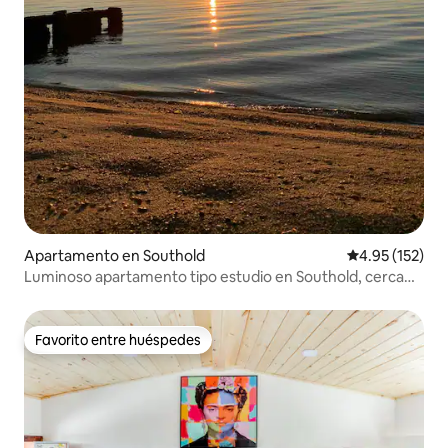
Apartamento en Southold
Calificación p
4.95 (152)
Luminoso apartamento tipo estudio en Southold, cerca
de la playa y la ciudad
Favorito entre huéspedes
Favorito entre huéspedes