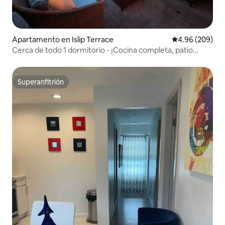
Apartamento en Islip Terrace
Calificación pr
4.96 (209)
Cerca de todo 1 dormitorio - ¡Cocina completa, patio
trasero y fogata!
Superanfitrión
Superanfitrión