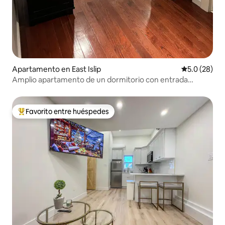
Apartamento en East Islip
Calificación
5.0 (28)
Amplio apartamento de un dormitorio con entrada
privada
Favorito entre huéspedes
Favorito entre huéspedes preferido