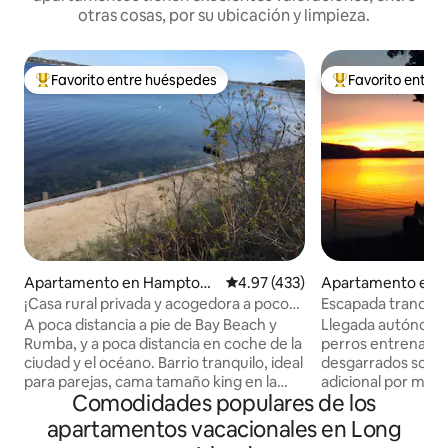
otras cosas, por su ubicación y limpieza.
Favorito entre huéspedes
Favorito entre
Favorito entre huéspedes preferido
Favorito entre hu
Apartamento en Hampton
Calificación promedio: 4.97 de 5
4.97 (433)
Apartamento en O
Bays
¡Casa rural privada y acogedora a pocos
Escapada tranquila
pasos de la playa!
desde aquí
A poca distancia a pie de Bay Beach y
Llegada autónoma/
Rumba, y a poca distancia en coche de la
perros entrenados 
ciudad y el océano. Barrio tranquilo, ideal
desgarrados son bi
para parejas, cama tamaño king en la
adicional por masc
Comodidades populares de los
planta superior, escalera un poco
Estacionamiento e
empinada, por lo que puede no ser
automóviles. Piso 
apartamentos vacacionales en Long
adecuado para personas con problemas
el río Hudson. Tre