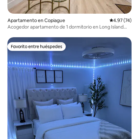
Apartamento en Copiague
Calificación 
4.97 (74)
Acogedor apartamento de 1 dormitorio en Long Island
cerca de las playas
Favorito entre huéspedes
Favorito entre huéspedes