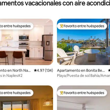
mentos vacacionales con aire acondi
ito entre huéspedes
Favorito entre huéspedes
 entre huéspedes preferido
Favorito entre huéspedes prefe
nto en North Napl
Calificación promedio: 4.97 de 5, 134 reseñas
4.97 (134)
Apartamento en Bonita Beac
C
4.99 de 5, 105 reseñas
h
as in Naples#2
Playa/Puesta de sol Bahía/Ama
Relax/Vida en la isla
ito entre huéspedes
Favorito entre huéspedes
 entre huéspedes preferido
Favorito entre huéspedes prefe