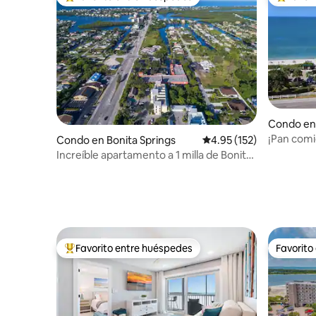
Favorito entre huéspedes preferido
Favorito
Condo en
¡Pan comi
Condo en Bonita Springs
Calificación promedio: 
4.95 (152)
Increíble apartamento a 1 milla de Bonita
Beach
Favorito entre huéspedes
Favorito
Favorito entre huéspedes preferido
Favorito