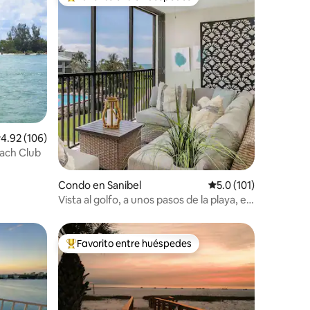
Favorito entre huéspedes preferido
alificación promedio: 4.92 de 5, 106 reseñas
4.92 (106)
each Club
Condo en Sanibel
Calificación promedio
5.0 (101)
Vista al golfo, a unos pasos de la playa, en
The Turquoise Turtle
Favorito entre huéspedes
Favorito entre huéspedes preferido