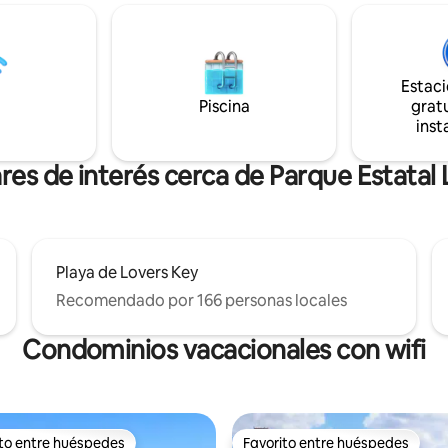
bahía y bañera de hidromasaje,
mente la ubicación! A 5 minutos
oficina de negocios, lavandería
. Disfruta del centro
la playa y el galardonado resta
 a la vuelta de la esquina.
Flippers on the Bay junto al agu
ina con jacuzzi y solárium.
distancia en auto o en bicicleta 
Estac
de hermosas puestas de sol en
parque estatal y la playa pública
Piscina
gratu
patio. Ve en carrito hasta la
inst
a entrada del barrio o camina
 en minutos.
res de interés cerca de Parque Estatal
Playa de Lovers Key
Recomendado por 166 personas locales
Condominios vacacionales con wifi
ito entre huéspedes
Favorito entre huéspedes