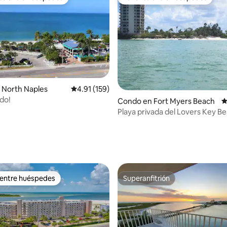
 entre huéspedes preferido
Favorito entre huéspedes
 North Naples
Calificación promedio: 4.91 de 5, 159 reseñas
4.91 (159)
do!
4.95 de 5, 152 reseñas
Condo en Fort Myers Beach
C
Playa privada del Lovers Key B
 entre huéspedes
Superanfitrión
 entre huéspedes
Superanfitrión