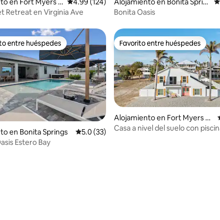
to en Fort Myers B
Calificación promedio: 4.99 de 5, 124 reseñas
4.99 (124)
Alojamiento en Bonita Sprin
C
gs
t Retreat en Virginia Ave
Bonita Oasis
ito entre huéspedes
Favorito entre huéspedes
 entre huéspedes preferido
Favorito entre huéspedes
Alojamiento en Fort Myers B
each
Casa a nivel del suelo con piscin
to en Bonita Springs
Calificación promedio: 5.0 de 5, 33 reseñas
5.0 (33)
acceso a playa privada
sis Estero Bay
 4.98 de 5, 46 reseñas