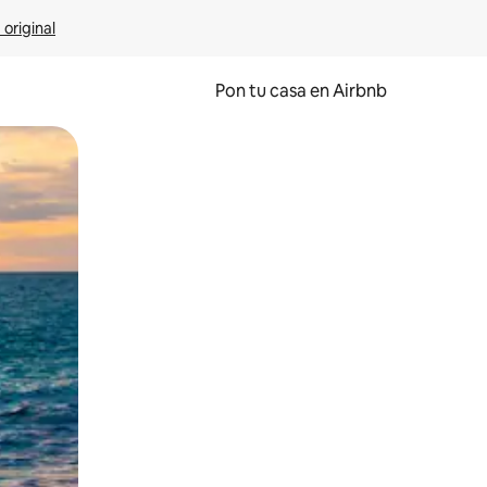
 original
Pon tu casa en Airbnb
o o desliza el dedo.