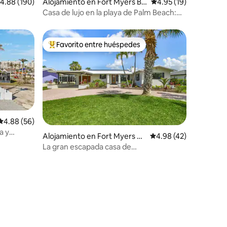
alificación promedio: 4.88 de 5, 190 reseñas
4.88 (190)
Alojamiento en Fort Myers Be
Calificación promedio:
4.95 (19)
ach
Casa de lujo en la playa de Palm Beach:
natural y de baja toxicidad
Favorito entre huéspedes
Favorito entre huéspedes preferido
Calificación promedio: 4.88 de 5, 56 reseñas
4.88 (56)
a y
Alojamiento en Fort Myers Be
Calificación promedio:
4.98 (42)
ach
La gran escapada casa de
playa/piscina/muelle