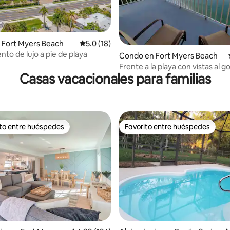
o: 5.0 de 5, 8 reseñas
 Fort Myers Beach
Calificación promedio: 5.0 de 5, 18 reseñas
5.0 (18)
to de lujo a pie de playa
Condo en Fort Myers Beach
Frente a la playa con vistas al go
Casas vacacionales para familias
Lovers Key Beach Club #1002
ito entre huéspedes
Favorito entre huéspedes
 entre huéspedes preferido
Favorito entre huéspedes
 5.0 de 5, 130 reseñas