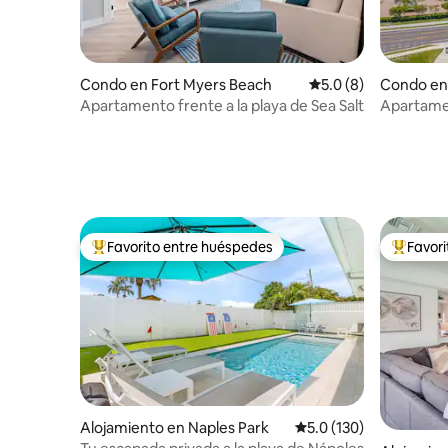
Condo en Fort Myers Beach
Calificación promedi
5.0 (8)
Condo en
Apartamento frente a la playa de Sea Salt
Apartamen
Favorito entre huéspedes
Favor
Favorito entre huéspedes preferido
Favorito
Alojamiento en Naples Park
Calificación promedio:
5.0 (130)