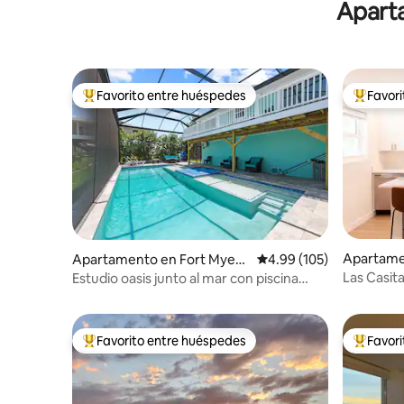
Aparta
ubicación en la isla.
Favorito entre huéspedes
Favor
Favorito entre huéspedes preferido
Favorito
Apartame
Apartamento en Fort Myers
Calificación promedio: 
4.99 (105)
es
Beach
Las Casit
Estudio oasis junto al mar con piscina
climatizada
Favorito entre huéspedes
Favor
Favorito entre huéspedes preferido
Favorito