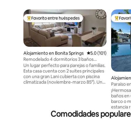
Favorito entre huéspedes
Favor
Favorito entre huéspedes preferido
Favorito
Alojamiento en Bonita Springs
Calificación promedio:
5.0 (101)
Remodelado 4 dormitorios 3 baños
completos Sunshine Getaway
Un lugar perfecto para parejas o familias.
Esta casa cuenta con 2 suites principales
con una gran Lani cubierta con piscina
Alojamien
climatizada (noviembre-marzo 85°). Un
each
Paraíso e
total de 7 televisores inteligentes.
Beach/Gu
¡Hermosa 
Disfruta preparando una comida familiar
baños en un 
en la gran cocina totalmente equipada
barco o motos a
con horno doble y mucho espacio en la
estancia 
encimera. Disfruta de un paseo en
Comodidades populares 
delfines y
bicicleta en una de las 4 bicicletas o
muelle. E
Cornhole que se proporcionan, así como
actualiza
otros juegos y accesorios de playa. La
para unas