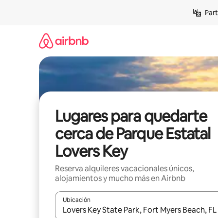
Omite
Part
el
contenido
Lugares para quedarte
cerca de Parque Estatal
Lovers Key
Reserva alquileres vacacionales únicos,
alojamientos y mucho más en Airbnb
Ubicación
Cuando los resultados estén disponibles, navega co