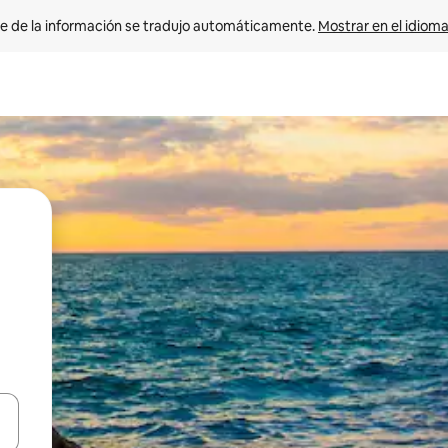
e de la información se tradujo automáticamente. 
Mostrar en el idioma
n las teclas de flecha hacia arriba y hacia abajo o explora con el tact