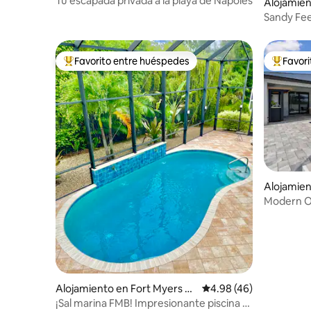
Tu escapada privada a la playa de Nápoles
Alojamien
each
Sandy Fee
Favorito entre huéspedes
Favor
Favorito entre huéspedes preferido
Favorito
Alojamien
Modern Oa
Alojamiento en Fort Myers B
Calificación promedio:
4.98 (46)
each
¡Sal marina FMB! Impresionante piscina y