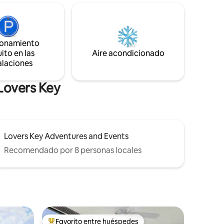
 gimnasio,
llamativo lanai cubierto de 2000 pies
, acceso a
cuadrados con una piscina climatizada
urante
por temporada. Este oasis al aire libre
a. A poca
duplica tu espacio habitable y ofrece una
del
barrera contra plagas voladoras y una
ionamiento
.
protección UV significativa.
ito en las
Aire acondicionado
Respira/Sonríe/Relájate
alaciones
 Lovers Key
Lovers Key Adventures and Events
Recomendado por 8 personas locales
Favorito entre huéspedes