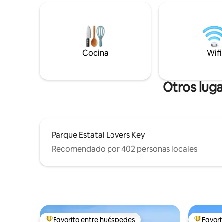
casa se encuentra en un tranquilo
¡Especial
callejón sin salida para relajarse.
de Ft Meyers Beach
¡Absolutamente nada de fiestas o
vacacional
eventos! ¡El número máximo de
Nueva pisc
huéspedes en la propiedad en
Disfruta 
CUALQUIER momento es de 8!
Cocina
Wifi
el enorme 
playa en l
hasta allí
Otros luga
Parque Estatal Lovers Key
Recomendado por 402 personas locales
Favorito entre huéspedes
Favor