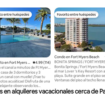
ito entre huéspedes
Favorito entre huéspedes
 entre huéspedes preferido
Favorito entre huéspedes
 5.0 de 5, 101 reseñas
Condo en Fort Myers Beach
BONITA SPRINGS / FORT MYER
to en Fort Myers B
Calificación promedio: 4.99 de 5, 114 reseñas
4.99 (114)
AL MAR 1 DORMITORIO
Bonita Springs / Fort Myers Be
n el canal a minutos de Ft Myers
al mar Lover 's Key Resort con a
lf
casa de 3 dormitorios y 3
playa. Suite grande en el piso s
canal con muelle! ¡Trae tu
Ventanas del piso al techo llenas
cuáticas! Disfruta de una
cautivadoras vistas impresionan
relajante observando los
bahía y el golfo. Cocina de tamaño
en alquileres vacacionales cerca de Pa
 manatíes justo al lado del
completo con barra de desayun
sta casa exquisitamente
baño grande con bañera de hi
da tiene todo lo que necesitas
y ducha separada. Piscina frente
 vacaciones fantásticas.