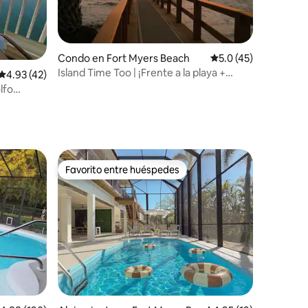
Condo en Fort Myers Beach
Calificación promedi
5.0 (45)
Island Time Too | ¡Frente a la playa +
Calificación promedio: 4.93 de 5, 42 reseñas
4.93 (42)
servicios de resort!
lfo
Favorito entre huéspedes
Favorito entre huéspedes