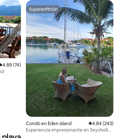
Superanfitrión
Superanfitrión
Calificación promedio: 4.89 de 5, 74 reseñas
4.89 (74)
nd
Condo en Eden island
Calificación promedio: 
4.84 (243)
Experiencia impresionante en Seychelles
 playa
La ubicación es fantástica