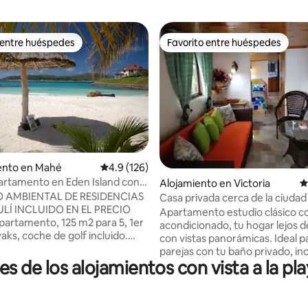
 entre huéspedes
Favorito entre huéspedes
 entre huéspedes
Favorito entre huéspedes
nto en Mahé
Calificación promedio: 4.9 de 5, 126 reseñas
4.9 (126)
4.95 de 5, 101 reseñas
artamento en Eden Island con
Alojamiento en Victoria
C
 golf y 2 kayaks
 AMBIENTAL DE RESIDENCIAS
Casa privada cerca de la ciudad
LÍ INCLUIDO EN EL PRECIO
preciosas vistas
Apartamento estudio clásico co
partamento, 125 m2 para 5, 1er
acondicionado, tu hogar lejos d
yaks, coche de golf incluido.
con vistas panorámicas. Ideal para
vista, ubicada en la tranquila
parejas con tu baño privado, in
 mejor ubicación (lejos del
es de los alojamientos con vista a la p
de estar, cocina. Totalmente 
ortivo) Internet ilimitado, 60
con los utensilios de cocina nec
 televisión. 4 playas cercanas,
para preparar tus propias comi
rcana está a solo 90 metros, 3
proporcionan toallas y gel de d