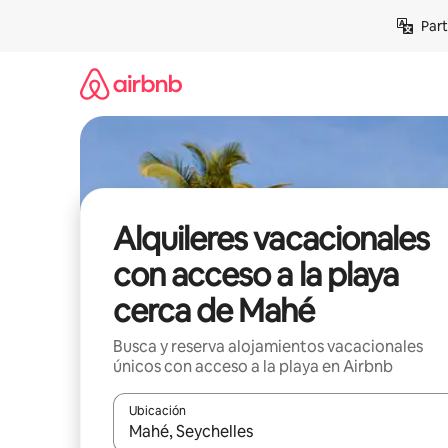
Omite
Part
el
contenido
Alquileres vacacionales
con acceso a la playa
cerca de Mahé
Busca y reserva alojamientos vacacionales
únicos con acceso a la playa en Airbnb
Ubicación
Cuando los resultados estén disponibles, navega co