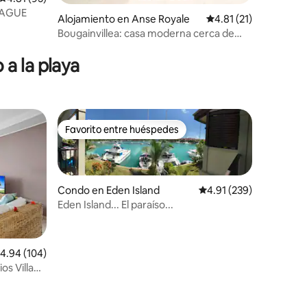
LAGUE
Alojamiento en Anse Royale
Calificación promedio
4.81 (21)
Bougainvillea: casa moderna cerca de
playas increíbles
a la playa
Favorito entre huéspedes
Favorito entre huéspedes
Condo en Eden Island
Calificación promedio: 
4.91 (239)
Eden Island... El paraíso...
alificación promedio: 4.94 de 5, 104 reseñas
4.94 (104)
s Villa