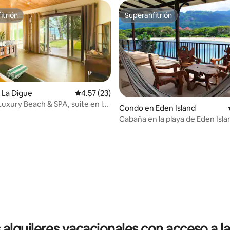
itrión
Superanfitrión
itrión
Superanfitrión
 La Digue
Calificación promedio: 4.57 de 5, 23 reseñas
4.57 (23)
Luxury Beach & SPA, suite en la
Condo en Eden Island
Cabaña en la playa de Eden Isla
 4.95 de 5, 43 reseñas
 alquileres vacacionales con acceso a la