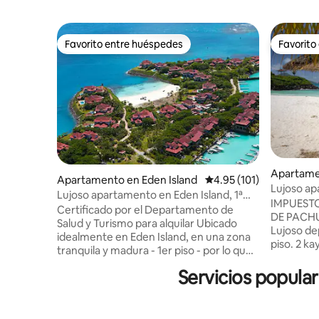
Favorito entre huéspedes
Favorito
Favorito entre huéspedes
Favorito
Apartame
Apartamento en Eden Island
Calificación promedio: 
4.95 (101)
Lujoso ap
Lujoso apartamento en Eden Island, 1ª
carrito de
IMPUESTO
planta, seguro y tranquilo, cerca de la
Certificado por el Departamento de
DE PACHU
piscina
Salud y Turismo para alquilar Ubicado
Lujoso de
idealmente en Eden Island, en una zona
piso. 2 ka
tranquila y madura - 1er piso - por lo que
Magnífica 
es un apartamento seguro para niños sin
cuenca, la
Servicios popular
acceso a aguas abiertas - vista a la bahía -
puerto dep
Amplia cocina abierta + sala de estar que
canales de
se abre a un bonito balcón para comer al
la más ce
aire libre. - Dormitorio principal con cama