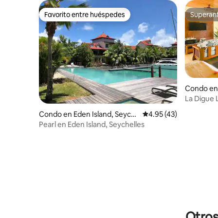
con piscina
Favorito entre huéspedes
Superanf
Favorito entre huéspedes
Superanf
Condo en
La Digue 
playa
Condo en Eden Island, Seych
Calificación promedio:
4.95 (43)
elles
Pearl en Eden Island, Seychelles
Otros