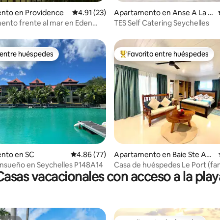
io: 5 de 5, 25 reseñas
nto en Providence
Calificación promedio: 4.91 de 5, 23 reseñas
4.91 (23)
Apartamento en Anse A La M
ouche
nto frente al mar en Eden
TES Self Catering Seychelles
ychelles
 entre huéspedes
Favorito entre huéspedes
 entre huéspedes
Favorito entre huéspedes prefe
 4.91 de 5, 85 reseñas
nto en SC
Calificación promedio: 4.86 de 5, 77 reseñas
4.86 (77)
Apartamento en Baie Ste An
ne
nsueño en Seychelles P148A14
Casa de huéspedes Le Port (fam
Casas vacacionales con acceso a la play