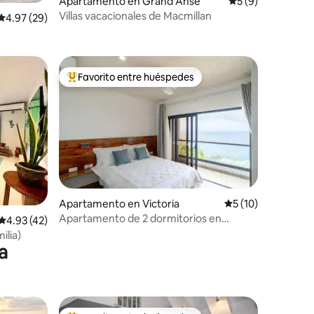
Apartamento en Grand Anse
Calificación prome
5 (9)
Villas vacacionales de Macmillan
Calificación promedio: 4.97 de 5, 29 reseñas
4.97 (29)
Favorito entre huéspedes
rido
Favorito entre huéspedes preferido
Apartamento en Victoria
Calificación prome
5 (10)
Apartamento de 2 dormitorios en
Calificación promedio: 4.93 de 5, 42 reseñas
4.93 (42)
Sorento Holiday - Último piso y vistas al
ilia)
mar
a