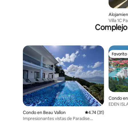
Alojamien
s
Villa 1C P
Complejos
jardín pa
Favorito
Favorito
Condo en 
elles
EDEN ISLA
habitacio
Condo en Beau Vallon
Calificación promedio:
4.74 (31)
Impresionantes vistas de Paradise
Heights, apartamento de 2 dormitorios