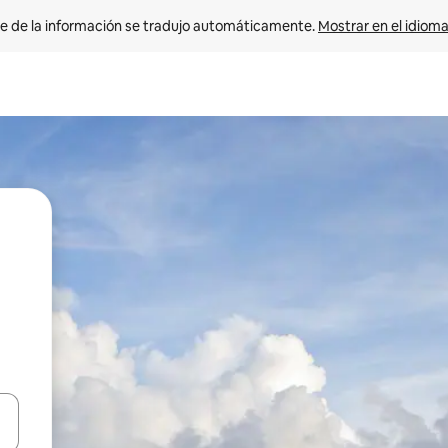
e de la información se tradujo automáticamente. 
Mostrar en el idioma
n las teclas de flecha hacia arriba y hacia abajo o explora con el tact