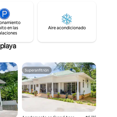
 desayuno
experiencia vacacional tranquila. Cada
. A 5
apartamento tiene su propio baño,
ctoria,
cocina totalmente equipada, balcón de 7
15
metros de largo con vistas al mar, aire
ionamiento
, una de
acondicionado, wifi gratuito de alta
ito en las
Aire acondicionado
s hermosas
velocidad, TV y aparcamiento de cortesía
alaciones
en la propiedad.
 playa
Superanfitrión
rido
Superanfitrión