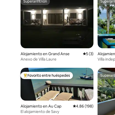
Superanfitrión
Superanf
Superanfitrión
Superanf
Alojamiento en Grand Anse
Calificación prome
5 (3)
Alojamien
Anexo de Villa Laure
Villa inde
Favorito entre huéspedes
Superanf
Favorito entre huéspedes preferido
Superanf
Alojamiento en Au Cap
Calificación promedio: 
4.86 (198)
El alojamiento de Savy