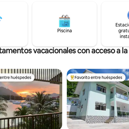
2 padel, tenis, gimnasio, Club
proporcionan artículos para el
ar a 200 metros de distancia.
para que te prepares a tu gusto
a 400 m: puerto deportivo,
minutos en auto de la ciudad, Vi
ado, 8 restaurantes, bares,
varias atracciones turísticas. A 
ancos, centro médico, farmacia,
Estac
minutos en auto de Beau-Vallon
e spa
Piscina
gratu
las playas más hermosas de la
inst
Seychelles.
amentos vacacionales con acceso a la
 entre huéspedes
Favorito entre huéspedes
 entre huéspedes
Favorito entre huéspedes prefe