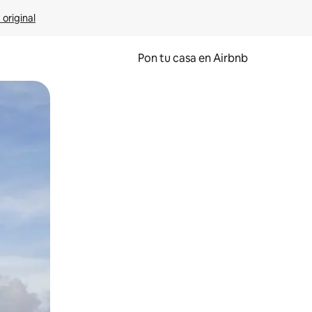
 original
Pon tu casa en Airbnb
o o desliza el dedo.