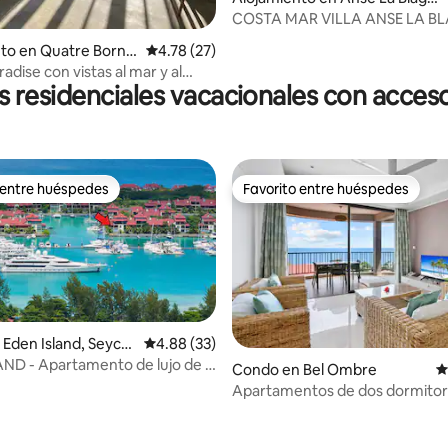
e
COSTA MAR VILLA ANSE LA B
to en Quatre Borne
Calificación promedio: 4.78 de 5, 27 reseñas
4.78 (27)
aradise con vistas al mar y al
 residenciales vacacionales con acceso 
ra 4 personas
 entre huéspedes
Favorito entre huéspedes
 entre huéspedes
Favorito entre huéspedes
Eden Island, Seych
Calificación promedio: 4.88 de 5, 33 reseñas
4.88 (33)
ND - Apartamento de lujo de 3
Condo en Bel Ombre
C
nes
Apartamentos de dos dormitorio
 4.74 de 5, 31 reseñas
Rousseau