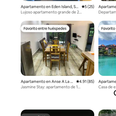
Apartamento en Eden Island, Se
Calificación promed
5 (25)
Apartame
ychelles
Lujoso apartamento grande de 2
Departame
dormitorios
Island, Se
Favorito entre huéspedes
Favorito
Favorito entre huéspedes
Favorito
Apartamento en Anse A La M
Calificación promedio:
4.91 (85)
Apartame
ouche
Jasmine Stay: apartamento de 1
Casa de e
dormitorio doble Hibiscus