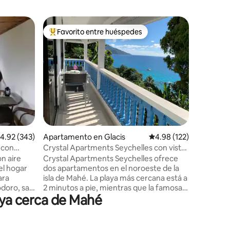
Suite de 
Favorito entre huéspedes
Favor
Favorito entre huéspedes preferido
Favorit
e
VILLA FAMILIA Habita
baño Lim
Bienvenid
que ofrec
estancia
habitaci
baño pri
privada y
tranquilo
completa
propia. Villa Familia se encuentra en el
alificación promedio: 4.92 de 5, 343 reseñas
4.92 (343)
Apartamento en Glacis
Calificación promedio: 
4.98 (122)
corazón d
puerto y 
 con
Crystal Apartments Seychelles con vistas
tiendas, 
al mar y planta superior
n aire
Crystal Apartments Seychelles ofrece
Tenemos w
el hogar
dos apartamentos en el noroeste de la
funciona 
isla de Mahé. La playa más cercana está a
jardín.
odoro, sala
2 minutos a pie, mientras que la famosa
laya cerca de Mahé
amueblado
playa de Beau Vallon está a solo 5
esarios
minutos en coche. Los apartamentos
das. Se
están situados en la ladera con
ucha. Se
magníficas vistas al mar y prometen una