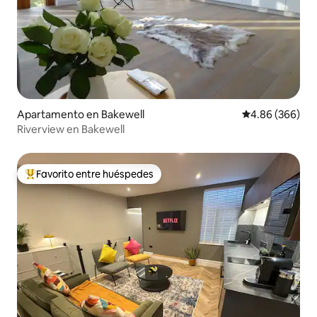
Apartamento en Bakewell
Calificación pr
4.86 (366)
Riverview en Bakewell
Favorito entre huéspedes
Favorito entre huéspedes preferido