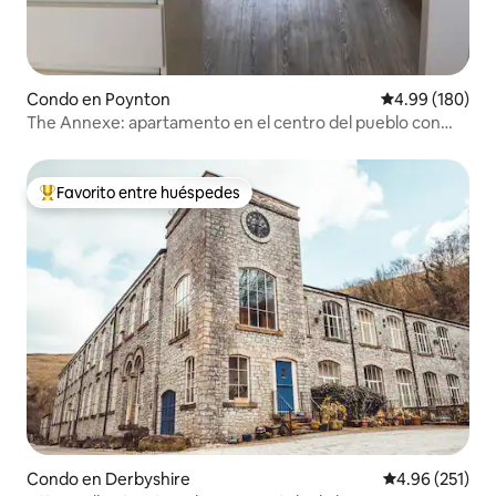
Condo en Poynton
Calificación pr
4.99 (180)
The Annexe: apartamento en el centro del pueblo con
estacionamiento
Favorito entre huéspedes
Favorito entre huéspedes preferido
Condo en Derbyshire
Calificación p
4.96 (251)