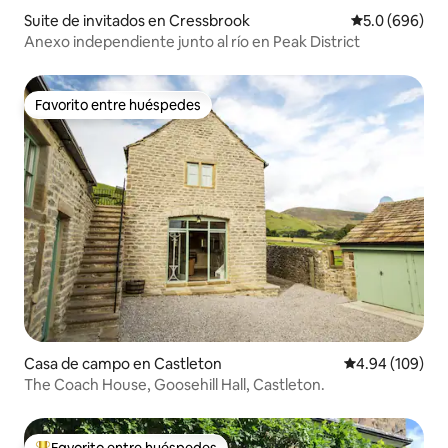
Suite de invitados en Cressbrook
Calificación p
5.0 (696)
Anexo independiente junto al río en Peak District
Favorito entre huéspedes
Favorito entre huéspedes
Casa de campo en Castleton
Calificación pr
4.94 (109)
The Coach House, Goosehill Hall, Castleton.