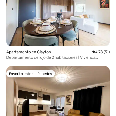
Apartamento en Clayton
Calificación 
4.78 (51)
Departamento de lujo de 2 habitaciones | Vivienda
cooperativa | Estacionamiento gratuito | Balcón
Favorito entre huéspedes
Favorito entre huéspedes