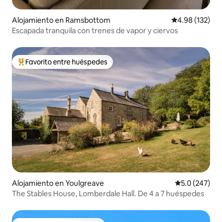
Alojamiento en Ramsbottom
Calificación p
4.98 (132)
Escapada tranquila con trenes de vapor y ciervos
Favorito entre huéspedes
Favorito entre huéspedes preferido
Alojamiento en Youlgreave
Calificación 
5.0 (247)
The Stables House, Lomberdale Hall. De 4 a 7 huéspedes