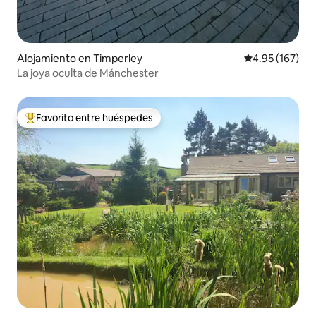
Alojamiento en Timperley
Calificación p
4.95 (167)
La joya oculta de Mánchester
Favorito entre huéspedes
Favorito entre huéspedes preferido