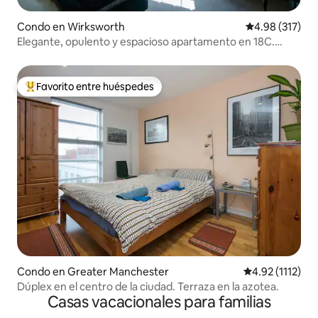
Condo en Wirksworth
Calificación p
4.98 (317)
Elegante, opulento y espacioso apartamento en 18C.
Peaks
Favorito entre huéspedes
Favorito entre huéspedes preferido
Condo en Greater Manchester
Calificación pr
4.92 (1112)
Dúplex en el centro de la ciudad. Terraza en la azotea.
Casas vacacionales para familias