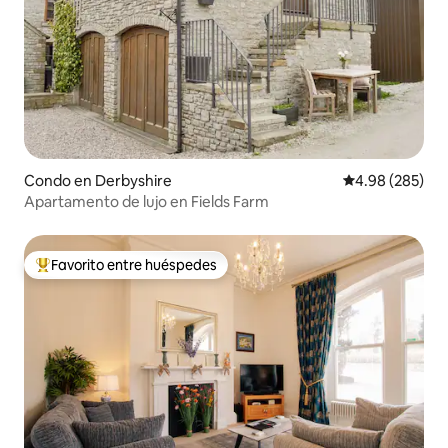
Condo en Derbyshire
Calificación pr
4.98 (285)
Apartamento de lujo en Fields Farm
Favorito entre huéspedes
Favorito entre huéspedes preferido