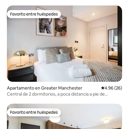
Favorito entre huéspedes
Favorito entre huéspedes
Apartamento en Greater Manchester
Calificación p
4.96 (26)
Central de 2 dormitorios, a poca distancia a pie de
Chinatown y de los teatros
Favorito entre huéspedes
Favorito entre huéspedes