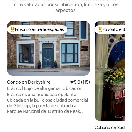
muy valoradas por su ubicación, limpieza y otros
aspectos.
Favorito entre huéspedes
Favorito entre
Favorito entre huéspedes preferido
Favorito entre hu
Condo en Derbyshire
Calificación promedio: 5.0 de 5
5.0 (115)
El ático | Lujo de alta gama | Ubicación
céntrica
El ático es una propiedad opulenta
ubicada en la bulliciosa ciudad comercial
de Glossop, la puerta de entrada al
Parque Nacional del Distrito de Peak.
Cerca de una gran variedad de
restaurantes, bares y tiendas. Situado en
Cabaña en Saddle
un lugar tranquilo y silencioso y a pocos