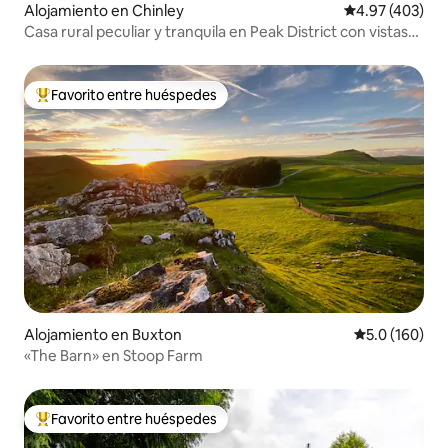
Alojamiento en Chinley
Calificación pr
4.97 (403)
Casa rural peculiar y tranquila en Peak District con vistas
de 360 grados
Favorito entre huéspedes
Favorito entre huéspedes preferido
Alojamiento en Buxton
Calificación 
5.0 (160)
«The Barn» en Stoop Farm
Favorito entre huéspedes
Favorito entre huéspedes preferido