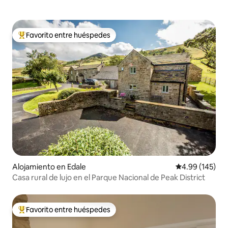
Favorito entre huéspedes
Favorito entre huéspedes preferido
Alojamiento en Edale
Calificación pr
4.99 (145)
Casa rural de lujo en el Parque Nacional de Peak District
Favorito entre huéspedes
Favorito entre huéspedes preferido