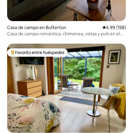
Casa de campo en Butterton
Calificación pr
4.99 (158)
Casa de campo romántica, chimenea, vistas y pub en el
pueblo
Favorito entre huéspedes
Favorito entre huéspedes preferido