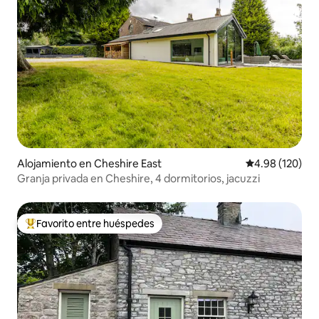
Alojamiento en Cheshire East
Calificación pr
4.98 (120)
Granja privada en Cheshire, 4 dormitorios, jacuzzi
Favorito entre huéspedes
Favorito entre huéspedes preferido