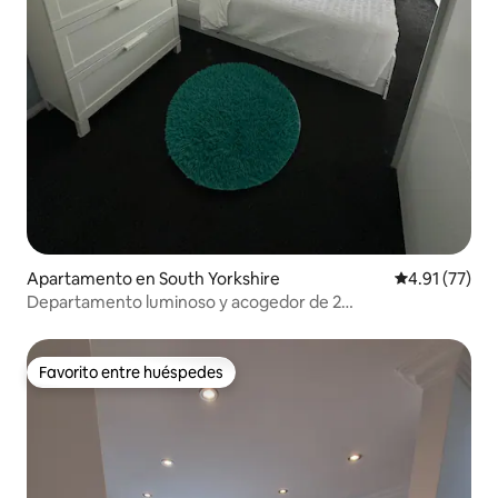
Apartamento en South Yorkshire
Calificación 
4.91 (77)
Departamento luminoso y acogedor de 2
dormitorios•Estacionamiento gratuito•Céntrico•Aire
acondicionado
Favorito entre huéspedes
Favorito entre huéspedes