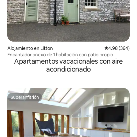
Alojamiento en Litton
Calificación pr
4.98 (364)
Encantador anexo de 1 habitación con patio propio
Apartamentos vacacionales con aire
acondicionado
Superanfitrión
Superanfitrión