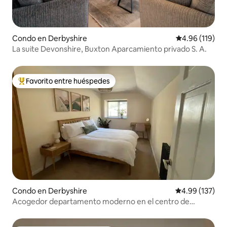
Condo en Derbyshire
Calificación p
4.96 (119)
La suite Devonshire, Buxton Aparcamiento privado S. A.
Favorito entre huéspedes
Favorito entre huéspedes preferido
Condo en Derbyshire
Calificación p
4.99 (137)
Acogedor departamento moderno en el centro de
Buxton | Peak District